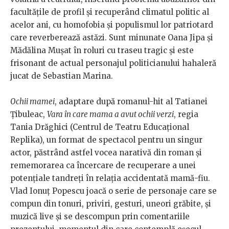
facultățile de profil și recuperând climatul politic al
acelor ani, cu homofobia și populismul lor patriotard
care reverberează astăzi. Sunt minunate Oana Jipa și
Mădălina Mușat în roluri cu traseu tragic și este
frisonant de actual personajul politicianului hahaleră
jucat de Sebastian Marina.
Ochii mamei
, adaptare după romanul-hit al Tatianei
Țibuleac,
Vara în care mama a avut ochii verzi
, regia
Tania Drăghici (Centrul de Teatru Educațional
Replika), un format de spectacol pentru un singur
actor, păstrând astfel vocea narativă din roman și
rememorarea ca încercare de recuperare a unei
potențiale tandreți în relația accidentată mamă-fiu.
Vlad Ionuț Popescu joacă o serie de personaje care se
compun din tonuri, priviri, gesturi, uneori grăbite, și
muzică live și se descompun prin comentariile