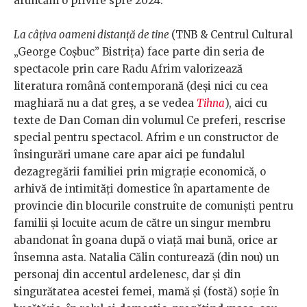
aruncăm o privire spre 2024.
La câțiva oameni distanță de tine
(TNB & Centrul Cultural
„George Coșbuc” Bistrița) face parte din seria de
spectacole prin care Radu Afrim valorizează
literatura română contemporană (deși nici cu cea
maghiară nu a dat greș, a se vedea
Tihna
), aici cu
texte de Dan Coman din volumul Ce preferi, rescrise
special pentru spectacol. Afrim e un constructor de
însingurări umane care apar aici pe fundalul
dezagregării familiei prin migrație economică, o
arhivă de intimități domestice în apartamente de
provincie din blocurile construite de comuniști pentru
familii și locuite acum de către un singur membru
abandonat în goana după o viață mai bună, orice ar
însemna asta. Natalia Călin conturează (din nou) un
personaj din accentul ardelenesc, dar și din
singurătatea acestei femei, mamă și (fostă) soție în