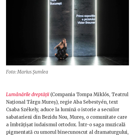
Foto: Marius Șumlea
Lumânările dreptății
(Compania Tompa Miklós, Teatrul
Național Târgu Mureș), regie Aba Sebestyén, text
Csaba Székely, aduce la lumină o istorie a secuilor
sabatarieni din Bezidu Nou, Mureș, o comunitate care
a îmbrățișat iudaismul ortodox. Într-o saga muzicală
pigmentată cu umorul binecunoscut al dramaturgului,