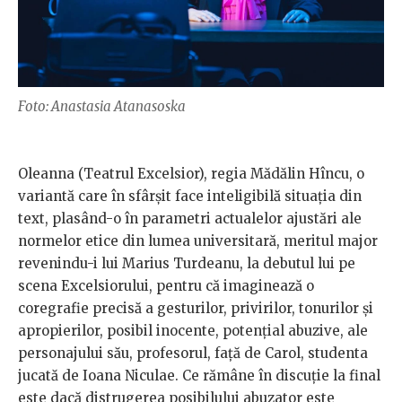
Foto: Anastasia Atanasoska
Oleanna (Teatrul Excelsior), regia Mădălin Hîncu, o
variantă care în sfârșit face inteligibilă situația din
text, plasând-o în parametri actualelor ajustări ale
normelor etice din lumea universitară, meritul major
revenindu-i lui Marius Turdeanu, la debutul lui pe
scena Excelsiorului, pentru că imaginează o
coregrafie precisă a gesturilor, privirilor, tonurilor și
apropierilor, posibil inocente, potențial abuzive, ale
personajului său, profesorul, față de Carol, studenta
jucată de Ioana Niculae. Ce rămâne în discuție la final
este dacă distrugerea posibilului abuzator este