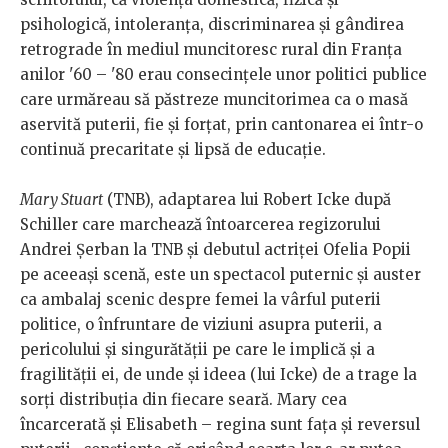
psihologică, intoleranța, discriminarea și gândirea
retrograde în mediul muncitoresc rural din Franța
anilor '60 – '80 erau consecințele unor politici publice
care urmăreau să păstreze muncitorimea ca o masă
aservită puterii, fie și forțat, prin cantonarea ei într-o
continuă precaritate și lipsă de educație.
Mary Stuart
(TNB), adaptarea lui Robert Icke după
Schiller care marchează întoarcerea regizorului
Andrei Șerban la TNB și debutul actriței Ofelia Popii
pe aceeași scenă, este un spectacol puternic și auster
ca ambalaj scenic despre femei la vârful puterii
politice, o înfruntare de viziuni asupra puterii, a
pericolului și singurătății pe care le implică și a
fragilității ei, de unde și ideea (lui Icke) de a trage la
sorți distribuția din fiecare seară. Mary cea
încarcerată și Elisabeth – regina sunt fața și reversul