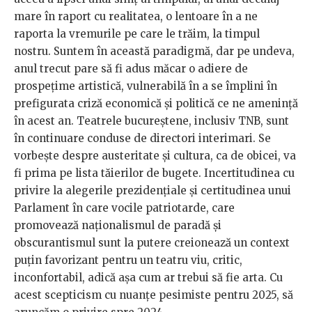
mare în raport cu realitatea, o lentoare în a ne
raporta la vremurile pe care le trăim, la timpul
nostru. Suntem în această paradigmă, dar pe undeva,
anul trecut pare să fi adus măcar o adiere de
prospețime artistică, vulnerabilă în a se împlini în
prefigurata criză economică și politică ce ne amenință
în acest an. Teatrele bucureștene, inclusiv TNB, sunt
în continuare conduse de directori interimari. Se
vorbește despre austeritate și cultura, ca de obicei, va
fi prima pe lista tăierilor de bugete. Incertitudinea cu
privire la alegerile prezidențiale și certitudinea unui
Parlament în care vocile patriotarde, care
promovează naționalismul de paradă și
obscurantismul sunt la putere creionează un context
puțin favorizant pentru un teatru viu, critic,
inconfortabil, adică așa cum ar trebui să fie arta. Cu
acest scepticism cu nuanțe pesimiste pentru 2025, să