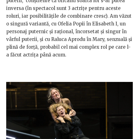
puterii, conștiente că oricând soarta lor s-ar putea
inversa (în spectacol sunt 3 actrițe pentru aceste
roluri, iar posibilitățile de combinare cresc). Am văzut
o singură variantă, cu Ofelia Popii în Elisabeth I, un
personaj puternic și rațional, încorsetat și singur în
vârful puterii, și cu Raluca Aprodu în Mary, senzuală și
plină de forță, probabil cel mai complex rol pe care l-
a făcut actrița până acum.