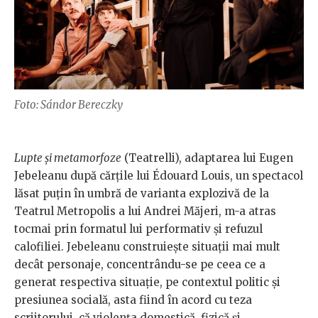
Foto: Sándor Bereczky
Lupte și metamorfoze
(Teatrelli), adaptarea lui Eugen
Jebeleanu după cărțile lui Édouard Louis, un spectacol
lăsat puțin în umbră de varianta explozivă de la
Teatrul Metropolis a lui Andrei Măjeri, m-a atras
tocmai prin formatul lui performativ și refuzul
calofiliei. Jebeleanu construiește situații mai mult
decât personaje, concentrându-se pe ceea ce a
generat respectiva situație, pe contextul politic și
presiunea socială, asta fiind în acord cu teza
scriitorului, că violența domestică, fizică și