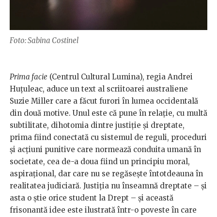
Foto: Sabina Costinel
Prima facie
(Centrul Cultural Lumina), regia Andrei
Huțuleac, aduce un text al scriitoarei australiene
Suzie Miller care a făcut furori în lumea occidentală
din două motive. Unul este că pune în relație, cu multă
subtilitate, dihotomia dintre justiție și dreptate,
prima fiind conectată cu sistemul de reguli, proceduri
și acțiuni punitive care normează conduita umană în
societate, cea de-a doua fiind un principiu moral,
aspirațional, dar care nu se regăsește întotdeauna în
realitatea judiciară. Justiția nu înseamnă dreptate – și
asta o știe orice student la Drept – și această
frisonantă idee este ilustrată într-o poveste în care