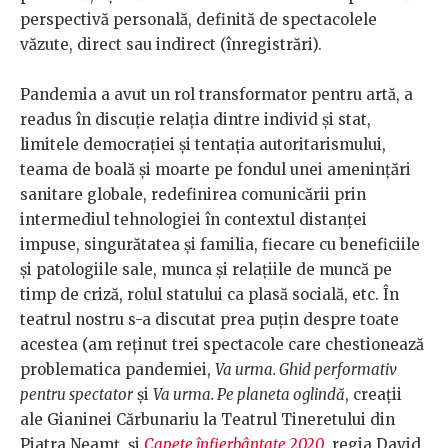
perspectivă personală, definită de spectacolele
văzute, direct sau indirect (înregistrări).
Pandemia a avut un rol transformator pentru artă, a
readus în discuție relația dintre individ și stat,
limitele democrației și tentația autoritarismului,
teama de boală și moarte pe fondul unei amenințări
sanitare globale, redefinirea comunicării prin
intermediul tehnologiei în contextul distanței
impuse, singurătatea și familia, fiecare cu beneficiile
și patologiile sale, munca și relațiile de muncă pe
timp de criză, rolul statului ca plasă socială, etc. În
teatrul nostru s-a discutat prea puțin despre toate
acestea (am reținut trei spectacole care chestionează
problematica pandemiei,
Va urma. Ghid performativ
pentru spectator
și
Va urma. Pe planeta oglindă
, creații
ale Gianinei Cărbunariu la Teatrul Tineretului din
Piatra Neamț, și
Capete înfierbântate 2020
, regia David