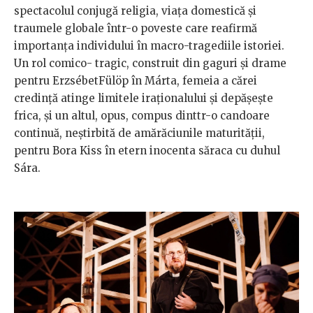
spectacolul conjugă religia, viața domestică și
traumele globale într-o poveste care reafirmă
importanța individului în macro-tragediile istoriei.
Un rol comico- tragic, construit din gaguri și drame
pentru ErzsébetFülöp în Márta, femeia a cărei
credință atinge limitele iraționalului și depășește
frica, și un altul, opus, compus dinttr-o candoare
continuă, neștirbită de amărăciunile maturității,
pentru Bora Kiss în etern inocenta săraca cu duhul
Sára.