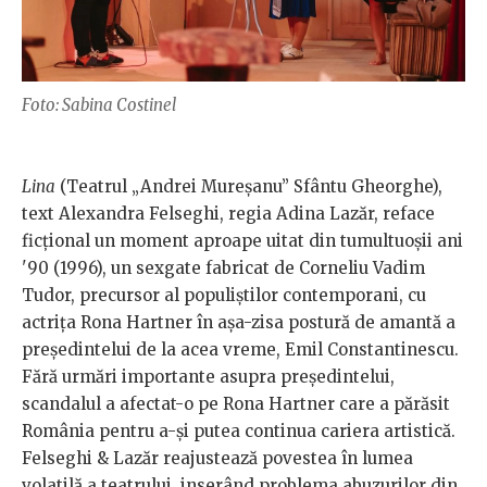
Foto: Sabina Costinel
Lina
(Teatrul „Andrei Mureșanu” Sfântu Gheorghe),
text Alexandra Felseghi, regia Adina Lazăr, reface
ficțional un moment aproape uitat din tumultuoșii ani
'90 (1996), un sexgate fabricat de Corneliu Vadim
Tudor, precursor al populiștilor contemporani, cu
actrița Rona Hartner în așa-zisa postură de amantă a
președintelui de la acea vreme, Emil Constantinescu.
Fără urmări importante asupra președintelui,
scandalul a afectat-o pe Rona Hartner care a părăsit
România pentru a-și putea continua cariera artistică.
Felseghi & Lazăr reajustează povestea în lumea
volatilă a teatrului, inserând problema abuzurilor din