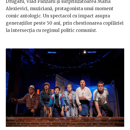
Drugaru, Vlad Pânzaru și surprinzătoarea Maria
Alexievici, muziciană, protagonista unui moment
comic antologic. Un spectacol cu impact asupra
generațiilor peste 50 ani, prin chestionarea copilăriei
la intersecția cu regimul politic comunist.