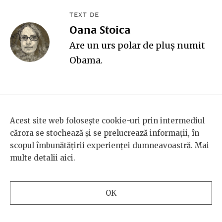
TEXT DE
Oana Stoica
Are un urs polar de pluş numit
Obama.
Acest site web folosește cookie-uri prin intermediul
SCENA9
REVISTA
cărora se stochează și se prelucrează informații, în
Despre noi
Personaje
scopul îmbunătățirii experienței dumneavoastră. Mai
Echipa Scena9
Arte
multe detalii
aici
.
BRD și Scena9
Intră la idei
Vrei să publici pe
Lumea noastră
OK
Scena9?
Special
Newsletter
Contact