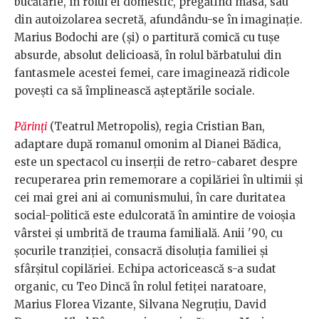
bucătărie, în rolul ei domestic, pregătind masa, sau
din autoizolarea secretă, afundându-se în imaginație.
Marius Bodochi are (și) o partitură comică cu tușe
absurde, absolut delicioasă, în rolul bărbatului din
fantasmele acestei femei, care imaginează ridicole
povești ca să împlinească așteptările sociale.
Părinți
(Teatrul Metropolis), regia Cristian Ban,
adaptare după romanul omonim al Dianei Bădica,
este un spectacol cu inserții de retro-cabaret despre
recuperarea prin rememorare a copilăriei în ultimii și
cei mai grei ani ai comunismului, în care duritatea
social-politică este edulcorată în amintire de voioșia
vârstei și umbrită de trauma familială. Anii '90, cu
șocurile tranziției, consacră disoluția familiei și
sfârșitul copilăriei. Echipa actoricească s-a sudat
organic, cu Teo Dincă în rolul fetiței naratoare,
Marius Florea Vizante, Silvana Negruțiu, David