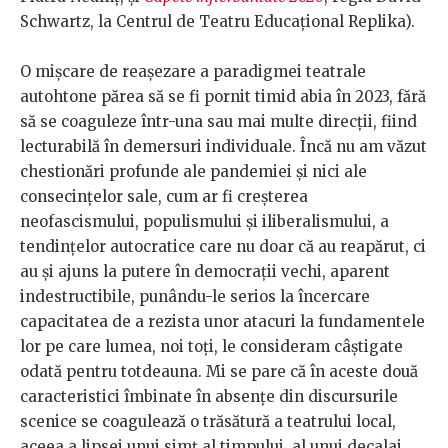
Schwartz, la Centrul de Teatru Educațional Replika).
O mișcare de reașezare a paradigmei teatrale
autohtone părea să se fi pornit timid abia în 2023, fără
să se coaguleze într-una sau mai multe direcții, fiind
lecturabilă în demersuri individuale. Încă nu am văzut
chestionări profunde ale pandemiei și nici ale
consecințelor sale, cum ar fi creșterea
neofascismului, populismului și iliberalismului, a
tendințelor autocratice care nu doar că au reapărut, ci
au și ajuns la putere în democrații vechi, aparent
indestructibile, punându-le serios la încercare
capacitatea de a rezista unor atacuri la fundamentele
lor pe care lumea, noi toți, le consideram câștigate
odată pentru totdeauna. Mi se pare că în aceste două
caracteristici îmbinate în absențe din discursurile
scenice se coagulează o trăsătură a teatrului local,
aceea a lipsei unui simț al timpului, al unui decalaj