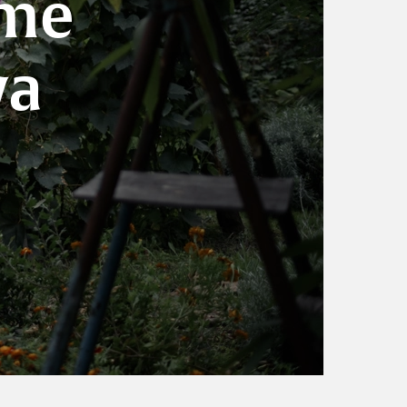
ume
va