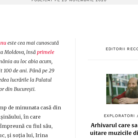
anu
este cea mai cunoscută
EDITORII RE
ica Moldova, însă
primele
ânia au loc abia acum,
it 100 de ani. Până pe 29
edea lucrările la Palatul
or din București.
mp de minunata casă din
EXPLORATORI
șinăului, în care
Arhivarul care sa
 împreună cu fiul său,
uitare muzicile d
c, și soția lui, Irina