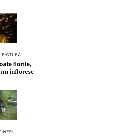
/
PICTURĂ
ate florile,
e nu înfloresc
TINERI