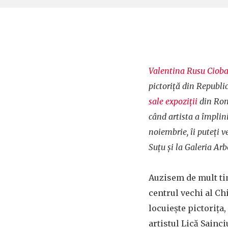
Valentina Rusu Ciob
pictoriță din Republ
sale expoziții
din Rom
când artista a împlin
noiembrie, îi puteți v
Suțu și la Galeria Arb
Auzisem de mult ti
centrul vechi al Chi
locuiește pictorița,
artistul Lică Sainciu