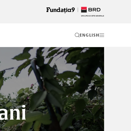
EN
 ani