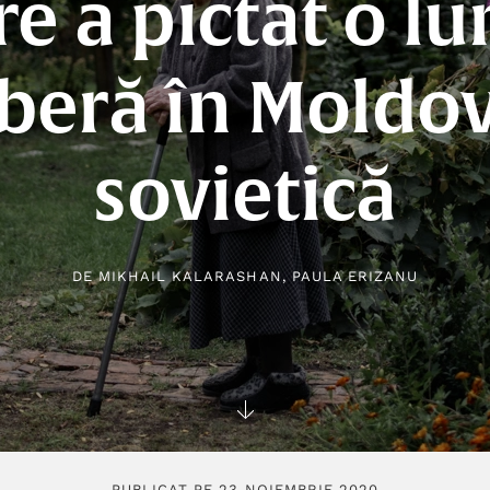
re a pictat o l
iberă în Moldo
sovietică
DE
MIKHAIL KALARASHAN
,
PAULA ERIZANU
PUBLICAT PE 23 NOIEMBRIE 2020