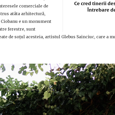
Ce cred tinerii de
interesele comerciale de
Întrebare d
trus atâta arhitectură,
u Ciobanu e un monument
ntre ferestre, sunt
eate de soțul acesteia, artistul Glebus Sainciuc, care a 