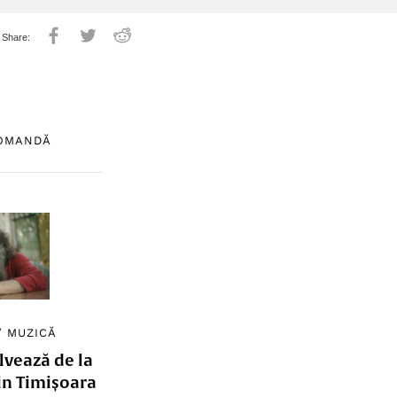
COMANDĂ
/
MUZICĂ
lvează de la
in Timișoara