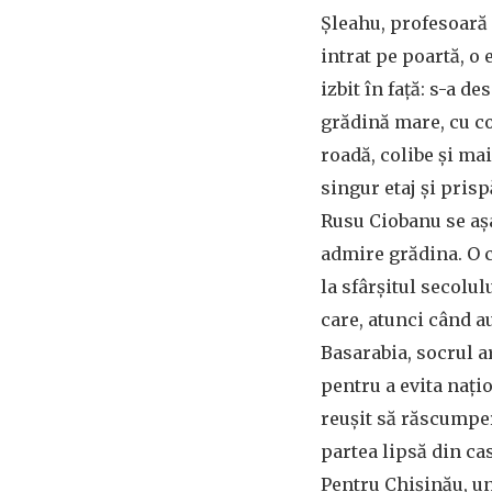
Șleahu, profesoară
intrat pe poartă, o
izbit în față: s-a d
grădină mare, cu co
roadă, colibe și mai
singur etaj și pris
Rusu Ciobanu se așa
admire grădina. O 
la sfârșitul secolul
care, atunci când au
Basarabia, socrul ar
pentru a evita nați
reușit să răscumpe
partea lipsă din cas
Pentru Chișinău, un