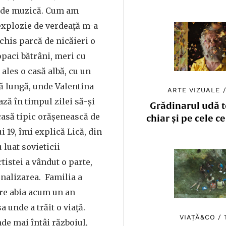
 de muzică. Cum am
 explozie de verdeață m-a
eschis parcă de nicăieri o
paci bătrâni, meri cu
 ales o casă albă, cu un
pă lungă, unde Valentina
ARTE VIZUALE
ză în timpul zilei să-și
Grădinarul udă to
casă tipic orășenească de
chiar și pe cele c
ui 19, îmi explică Lică, din
 luat sovieticii
tistei a vândut o parte,
onalizarea. Familia a
re abia acum un an
a unde a trăit o viață.
VIAȚĂ&CO
/
de mai întâi războiul,