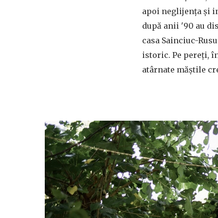
apoi neglijența și 
după anii '90 au dis
casa Sainciuc-Rus
istoric. Pe pereți, î
atârnate măștile cr