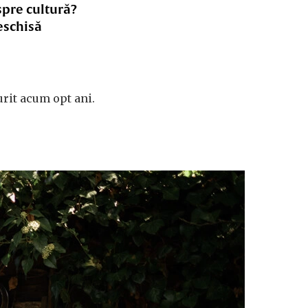
spre cultură?
eschisă
murit acum opt ani.