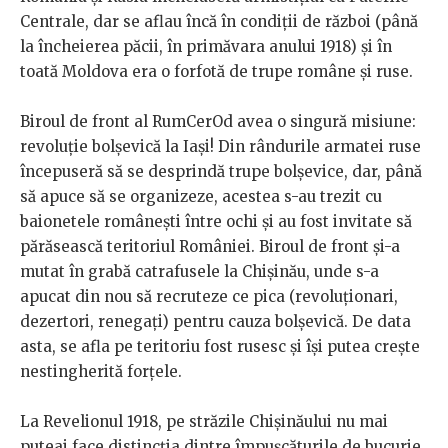
Centrale, dar se aflau încă în condiții de război (până
la încheierea păcii, în primăvara anului 1918) și în
toată Moldova era o forfotă de trupe române și ruse.
Biroul de front al RumCerOd avea o singură misiune:
revoluție bolșevică la Iași! Din rândurile armatei ruse
începuseră să se desprindă trupe bolșevice, dar, până
să apuce să se organizeze, acestea s-au trezit cu
baionetele românești între ochi și au fost invitate să
părăsească teritoriul României. Biroul de front și-a
mutat în grabă catrafusele la Chișinău, unde s-a
apucat din nou să recruteze ce pica (revoluționari,
dezertori, renegați) pentru cauza bolșevică. De data
asta, se afla pe teritoriu fost rusesc și își putea crește
nestingherită forțele.
La Revelionul 1918, pe străzile Chișinăului nu mai
puteai face distincția dintre împușcăturile de bucurie