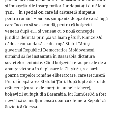
și împușcăturile insurgenților. Iar deputații din Sfatul
Țării – în special cei care își arătaseră simpatia
pentru români – au pus șampania deoparte ca să fugă
care încotro să se ascundă, pentru că bolșevicii
veneau după ei... Și veneau cu o nouă concepție
juridică definită prin „să vă luăm gâtul!”. RumCerOd
dăduse comanda să se distrugă Sfatul Țării și
guvernul Republicii Democratice Moldovenești,
urmând să fie instaurată în Basarabia dictatura
sovietelor leniniste. Când bolșevicii erau pe cale de a
anunța victoria în deplasare la Chișinău, s-a auzit
goarna trupelor române eliberatoare, care trecuseră
Prutul în apărarea Sfatului Țării. După lupte destul de
crâncene (cu sute de morți în ambele tabere),
bolșevicii au fugit din Basarabia, iar RumCerOd a fost
nevoit să se mulțumească doar cu efemera Republică
Sovietică Odessa.