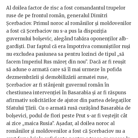
Al doilea factor de risc a fost
comandantul trupelor
ruse de pe frontul român, generalul Dimitri
Șcerbaciov. Primul noroc al românilor și moldovenilor
a fost că Șcerbaciov nu s-a pus la dispoziția
guvernului bolșevic, alegând tabăra oponenților alb-
gardiști. Dar faptul că era împotriva comuniștilor ruși
nu excludea pasiunea sa pentru lozinci de tipul „să
facem Imperiul Rus măreț din nou”. Dacă ar fi reușit
să adune o armată care să îl mai urmeze în pofida
dezmembrării și demobilizării armatei ruse,
Șcerbaciov ar fi stânjenit guvernul român în
chestiunea intervenției în Basarabia și ar fi răspuns
afirmativ solicitărilor de ajutor din partea delegaților
Sfatului Țării. Cu o armată rusă curățând Basarabia de
bolșevici, podul de flori peste Prut s-ar fi veștejit cât
ai zice „maica Rusia”. Așadar, al doilea noroc al
românilor și moldovenilor a fost că Șcerbaciov nu a