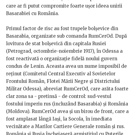
care ar fi putut compromite foarte ușor ideea unirii
Basarabiei cu România.
Primul factor de risc au fost
trupele bolșevice din
Basarabia, organizate sub comanda RumCerOd. După
lovitura de stat bolșevică din capitala Rusiei
(Petrograd, octombrie-noiembrie 1917), în Odessa a
fost reactivată o organizație fidelă noului guvern
condus de Lenin. Aceasta avea un nume imposibil de
reținut (Comitetul Central Executiv al Sovietelor
Frontului Român, Flotei Mării Negre și Districtului
Militar Odessa), abreviat RumCerOd, care arăta foarte
clar zona sa - pretinsă - de control: sud-vestul
fostului imperiu rus (incluzând Basarabia) și România
(Moldova). RumCerOd avea și un birou de front, care a
fost amplasat lângă Iași, la Socola, în imediata
vecinătate a Marilor Cartiere Generale român și rus.
România și Rusia încheiaseră armistițiul cu Puterile