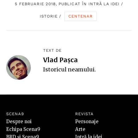
5 FEBRUARIE 2018, PUBLICAT ÎN
INTRĂ LA IDEI
/
ISTORIE
/
CENTENAR
TEXT DE
Vlad Pașca
Istoricul neamului.
SCENA9
REVISTA
Despre noi
Personaje
Echipa Scena9
Arte
BRD și Scena9
Intră la idei