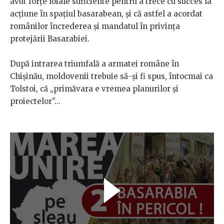
avut forțe loiale suficiente pentru a trece cu succes la
acțiune în spațiul basarabean, și că astfel a acordat
românilor încrederea și mandatul în privința
protejării Basarabiei.
După intrarea triumfală a armatei române în
Chișinău, moldovenii trebuie să-și fi spus, întocmai ca
Tolstoi, că „primăvara e vremea planurilor și
proiectelor”...