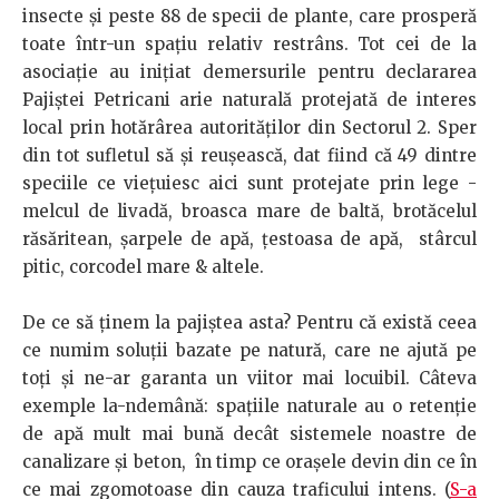
insecte și peste 88 de specii de plante, care prosperă
toate într-un spațiu relativ restrâns. Tot cei de la
asociație au inițiat demersurile pentru declararea
Pajiștei Petricani arie naturală protejată de interes
local prin hotărârea autorităților din Sectorul 2. Sper
din tot sufletul să și reușească, dat fiind că 49 dintre
speciile ce viețuiesc aici sunt protejate prin lege -
melcul de livadă, broasca mare de baltă, brotăcelul
răsăritean, șarpele de apă, țestoasa de apă, stârcul
pitic, corcodel mare & altele.
De ce să ținem la pajiștea asta? Pentru că există ceea
ce numim soluții bazate pe natură, care ne ajută pe
toți și ne-ar garanta un viitor mai locuibil. Câteva
exemple la-ndemână: spațiile naturale au o retenție
de apă mult mai bună decât sistemele noastre de
canalizare și beton, în timp ce orașele devin din ce în
ce mai zgomotoase din cauza traficului intens. (
S-a