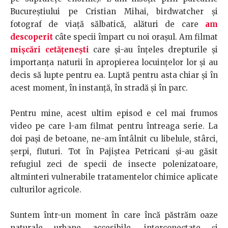
Bucureștiului pe Cristian Mihai, birdwatcher și
fotograf de viață sălbatică, alături de care
am
descoperit
câte specii împart cu noi orașul. Am filmat
mișcări cetățenești
care și-au înțeles drepturile și
importanța naturii în apropierea locuințelor lor și au
decis să lupte pentru ea. Luptă pentru asta chiar și în
acest moment, în instanță, în stradă și în parc.
Pentru mine, acest ultim episod e cel mai frumos
video pe care l-am filmat pentru întreaga serie. La
doi pași de betoane, ne-am întâlnit cu libelule, stârci,
șerpi, fluturi. Tot în Pajiștea Petricani și-au găsit
refugiul zeci de specii de insecte polenizatoare,
altminteri vulnerabile tratamentelor chimice aplicate
culturilor agricole.
Suntem într-un moment în care încă păstrăm oaze
naturale urbane accesibile, interconectate și