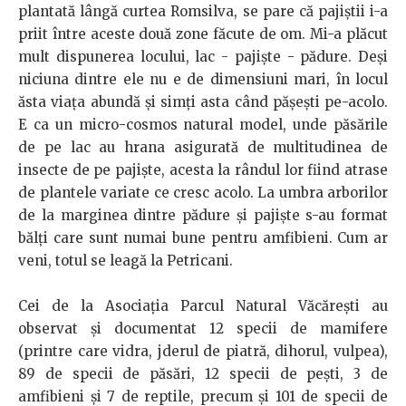
plantată lângă curtea Romsilva, se pare că pajiștii i-a
priit între aceste două zone făcute de om. Mi-a plăcut
mult dispunerea locului, lac - pajiște - pădure. Deși
niciuna dintre ele nu e de dimensiuni mari, în locul
ăsta viața abundă și simți asta când pășești pe-acolo.
E ca un micro-cosmos natural model, unde păsările
de pe lac au hrana asigurată de multitudinea de
insecte de pe pajiște, acesta la rândul lor fiind atrase
de plantele variate ce cresc acolo. La umbra arborilor
de la marginea dintre pădure și pajiște s-au format
bălți care sunt numai bune pentru amfibieni. Cum ar
veni, totul se leagă la Petricani.
Cei de la Asociația Parcul Natural Văcărești au
observat și documentat 12 specii de mamifere
(printre care vidra, jderul de piatră, dihorul, vulpea),
89 de specii de păsări, 12 specii de pești, 3 de
amfibieni și 7 de reptile, precum și 101 de specii de