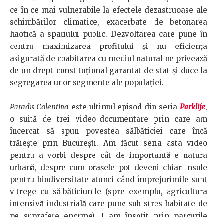
ce în ce mai vulnerabile la efectele dezastruoase ale
schimbărilor climatice, exacerbate de betonarea
haotică a spațiului public. Dezvoltarea care pune în
centru maximizarea profitului și nu eficiența
asigurată de coabitarea cu mediul natural ne privează
de un drept constituțional garantat de stat și duce la
segregarea unor segmente ale populației.
Paradis Colentina
este ultimul episod din seria
Parklife
,
o suită de trei video-documentare prin care am
încercat să spun povestea sălbăticiei care încă
trăiește prin București. Am făcut seria asta video
pentru a vorbi despre cât de importantă e natura
urbană, despre cum orașele pot deveni chiar insule
pentru biodiversitate atunci când împrejurimile sunt
vitrege cu sălbăticiunile (spre exemplu, agricultura
intensivă industrială care pune sub stres habitate de
pe suprafețe enorme). L-am însoțit prin parcurile