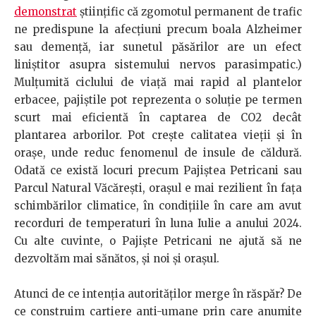
demonstrat
științific că zgomotul permanent de trafic
ne predispune la afecțiuni precum boala Alzheimer
sau demență, iar sunetul păsărilor are un efect
liniștitor asupra sistemului nervos parasimpatic.)
Mulțumită ciclului de viață mai rapid al plantelor
erbacee, pajiștile pot reprezenta o soluție pe termen
scurt mai eficientă în captarea de CO2 decât
plantarea arborilor. Pot crește calitatea vieții și în
orașe, unde reduc fenomenul de insule de căldură.
Odată ce există locuri precum Pajiștea Petricani sau
Parcul Natural Văcărești, orașul e mai rezilient în fața
schimbărilor climatice, în condițiile în care am avut
recorduri de temperaturi în luna Iulie a anului 2024.
Cu alte cuvinte, o Pajiște Petricani ne ajută să ne
dezvoltăm mai sănătos, și noi și orașul.
Atunci de ce intenția autorităților merge în răspăr? De
ce construim cartiere anti-umane prin care anumite