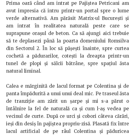
Prima oară când am intrat pe Pajiștea Petricani am
avut impresia că intru printr-un portal spre o lume
verde alternativă. Am părăsit Matrix-ul București și
am intrat în realitatea naturală peste care se
suprapune orașul de beton. Ca să ajungi aici trebuie
să te deplasezi până la poarta domeniului Romsilva
din Sectorul 2. În loc să pășești înainte, spre curtea
cochetă a pădurarilor, cotești la dreapta printr-un
tunel de plopi și sălcii bătrâne, spre spațiul ăsta
natural liminal.
Calea e mărginită de lacul format pe Colentina și de
panta împădurită a unui unui deal mic. Pe traseul ăsta
de tranziție am zărit un șarpe și mi s-a părut o
întâlnire la fel de naturală ca și cum l-aș vedea pe
vecinul de curte. După ce urci și cobori câteva cărări,
ieși din desiș în pajiștea propriu-zisă. Plasată fix între
lacul artificial de pe râul Colentina și păduricea