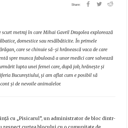
 scurt metraj în care Mihai Gavril Dragolea explorează
sălbatice, domestice sau resălbăticite. În primele
Bărăgan
, care se chinuie să-și hrănească vaca de care
tentă spre munca fabuloasă a unor medici
care salvează
 urmărit
lupta unei femei
care, după job, hrănește și
riferia Bucureștiului, și am aflat cum e posibil
să
ont și de nevoile animalelor.
tință cu „Pisicarul”, un administrator de bloc dintr-
u respect curtea blocului cu o comunitate de