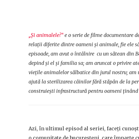
„Și animalele?”
e o serie de filme documentare de
relații diferite dintre oameni și animale, fie ele 
episoade, am avut
o întâlnire cu un sătean din 
depind și el și familia sa; am aruncat
o privire a
viețile animalelor sălbatice din jurul nostru; am
ajută la sterilizarea câinilor fără stăpân de la pe
construiești infrastructură
pentru oameni ținând c
Azi, în ultimul episod al seriei, faceți cunoș
o comunitate de bucureșteni, care împarte c