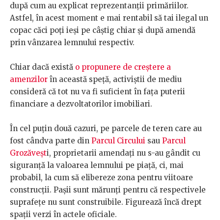
după cum au explicat reprezentanții primăriilor.
Astfel, în acest moment e mai rentabil să tai ilegal un
copac căci poți ieși pe câștig chiar și după amendă
prin vânzarea lemnului respectiv.
Chiar dacă există
o propunere de creștere a
amenzilor
în această speță, activiștii de mediu
consideră că tot nu va fi suficient în fața puterii
financiare a dezvoltatorilor imobiliari.
În cel puțin două cazuri, pe parcele de teren care au
fost cândva parte din
Parcul Circului
sau
Parcul
Grozăveșt
i, proprietarii amendați nu s-au gândit cu
siguranță la valoarea lemnului pe piață, ci, mai
probabil, la cum să elibereze zona pentru viitoare
construcții. Pașii sunt mărunți pentru că respectivele
suprafețe nu sunt construibile. Figurează încă drept
spații verzi în actele oficiale.