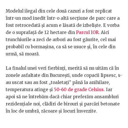
Modelul ilegal din cele două cazuri a fost replicat
într-un mod inedit într-o altă secțiune de parc care a
fost retrocedată și acum e lăsată de izbeliște. E vorba
de o suprafață de 12 hectare din
Parcul IOR
. Aici
trunchiurile a zeci de arbori au fost găurite, cel mai
probabil cu bormașina, ca să se usuce și, în cele din
urmă, să moară.
La finalul unei veri fierbinți, merită să nu uităm că în
zonele asfaltate din București, unde copacii lipsesc, s-
au uscat sau au fost „toaletați” până la anihilare,
temperatura atinge și
50-60 de grade Celsius
. Iar
apoi să ne întrebăm dacă chiar preferăm ansambluri
rezidențiale noi, clădiri de birouri și parcări betonate
în loc de umbră, răcoare și locuri înverzite.