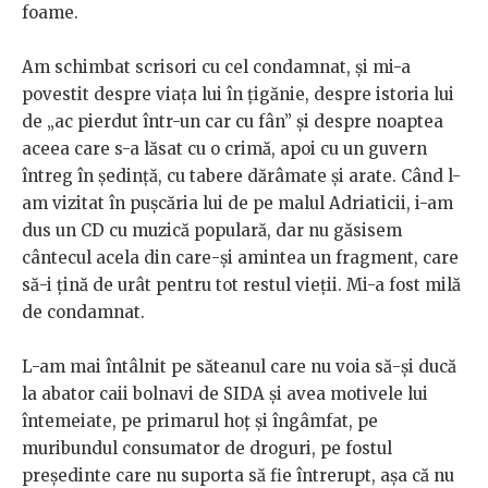
foame.
Am schimbat scrisori cu cel condamnat, și mi-a
povestit despre viața lui în țigănie, despre istoria lui
de „ac pierdut într-un car cu fân” și despre noaptea
aceea care s-a lăsat cu o crimă, apoi cu un guvern
întreg în ședință, cu tabere dărâmate și arate. Când l-
am vizitat în pușcăria lui de pe malul Adriaticii, i-am
dus un CD cu muzică populară, dar nu găsisem
cântecul acela din care-și amintea un fragment, care
să-i țină de urât pentru tot restul vieții. Mi-a fost milă
de condamnat.
L-am mai întâlnit pe săteanul care nu voia să-și ducă
la abator caii bolnavi de SIDA și avea motivele lui
întemeiate, pe primarul hoț și îngâmfat, pe
muribundul consumator de droguri, pe fostul
președinte care nu suporta să fie întrerupt, așa că nu