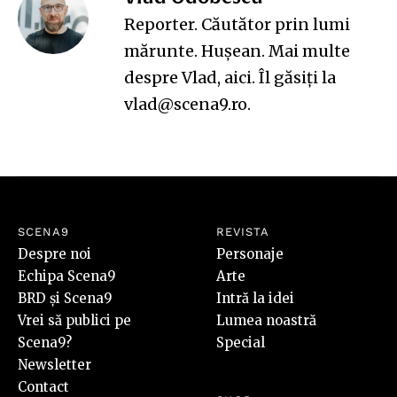
Reporter. Căutător prin lumi
mărunte. Hușean. Mai multe
despre Vlad,
aici
. Îl găsiți la
vlad@scena9.ro.
SCENA9
REVISTA
Despre noi
Personaje
Echipa Scena9
Arte
BRD și Scena9
Intră la idei
Vrei să publici pe
Lumea noastră
Scena9?
Special
Newsletter
Contact