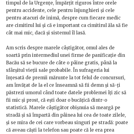
timpul de la Urgențe, împărțit riguros între orele
pentru accidente, cele pentru înjunghieri și cele
pentru atacuri de inimă, despre cum fiecare medic
are cimitirul lui și că e important ca cimitirul ăla să fie
cât mai mic, dacă și sistemul îl lasă.
Am scris despre marele câștigător, omul ales de
soartă prin intermediul unei firme de panificație din
Bacău să se bucure de câte o pâine gratis, până la
sfârșitul vieții sale probabile. În sufrageria lui
înțesată de premii mărunte la tot felul de concursuri,
am învățat de la el ce înseamnă să fii demn și să-ți
păstrezi umorul când toate datele problemei îți zic să
fii mic și prost, că ești doar o bucățică dintr-o
statistică. Marele câștigător obișnuia să meargă pe
stradă și să împartă din pâinea lui cea de toate zilele,
și se mira de cei care vorbeau singuri pe stradă: poate
că aveau căști la telefon sau poate că le era prea