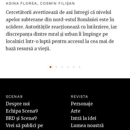
ADINA FLOREA
,
COSMIN FILIȘAN
Cercetătorii avertizează de ani întregi că nivelul
apelor subterane din nord-estul României este în
scădere. Autoritățile reacționează cu întârziere, iar
discrepanța dintre rural și urban îi împinge pe
localnici într-o luptă pentru accesul la cea mai de
bază resursă a vieții.
SCENA9
REVISTA
Despre noi
Personaje
Echipa Scena9
Arte
BRD și Scena9
Intră la idei
Vrei să publici pe
Lumea noastră