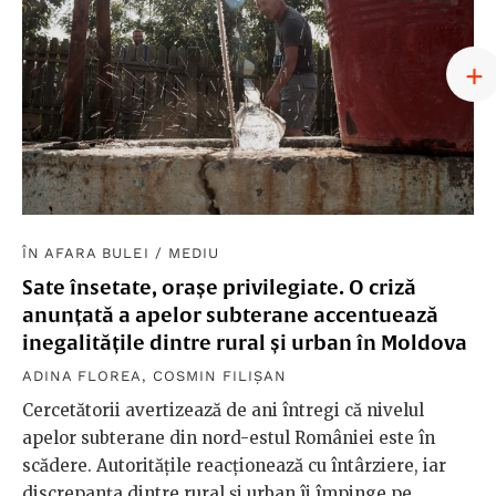
ÎN AFARA BULEI
/
MEDIU
Sate însetate, orașe privilegiate. O criză
anunțată a apelor subterane accentuează
inegalitățile dintre rural și urban în Moldova
ADINA FLOREA
,
COSMIN FILIȘAN
Cercetătorii avertizează de ani întregi că nivelul
apelor subterane din nord-estul României este în
scădere. Autoritățile reacționează cu întârziere, iar
discrepanța dintre rural și urban îi împinge pe