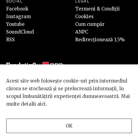
SOCIAL
LEGAL
Facebook
Termeni & Condiții
Instagram
Cookies
Youtube
Cum cumpăr
SoundCloud
ANPC
RSS
Redirecționează 3,5%
Acest site web folosește cookie-uri prin intermediul
© 2026 BRD Groupe Société Générale, toate drepturile rezervate.
cărora se stochează și se prelucrează informații, în
Scena 9 este un proiect sustinut de
BRD GROUPE SOCIÉTÉ
scopul îmbunătățirii experienței dumneavoastră. Mai
GÉNÉRALE
.
multe detalii
aici
.
Design and development
OK
by
INTERKORP