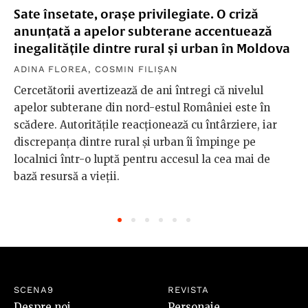
Sate însetate, orașe privilegiate. O criză
anunțată a apelor subterane accentuează
inegalitățile dintre rural și urban în Moldova
ADINA FLOREA
,
COSMIN FILIȘAN
Cercetătorii avertizează de ani întregi că nivelul
apelor subterane din nord-estul României este în
scădere. Autoritățile reacționează cu întârziere, iar
discrepanța dintre rural și urban îi împinge pe
localnici într-o luptă pentru accesul la cea mai de
bază resursă a vieții.
SCENA9
REVISTA
Despre noi
Personaje