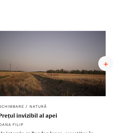
SCHIMBARE
/
NATURĂ
SCHIM
Prețul invizibil al apei
Diplom
macro
OANA FILIP
OANA F