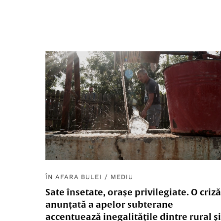
ÎN AFARA BULEI
/
MEDIU
Sate însetate, orașe privilegiate. O criză
anunțată a apelor subterane
accentuează inegalitățile dintre rural și