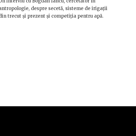
Un interviu cu Bogdan Iancu, cercetător în
antropologie, despre secetă, sisteme de irigații
Håkan 
din trecut și prezent și competiția pentru apă.
vorbeșt
vreme 
valori
riscuri