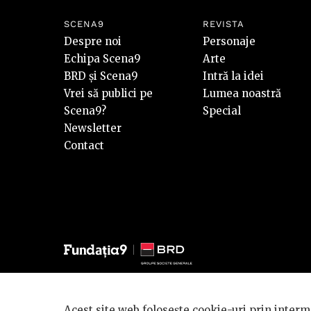
SCENA9
REVISTA
Despre noi
Personaje
Echipa Scena9
Arte
BRD și Scena9
Intră la idei
Vrei să publici pe
Lumea noastră
Scena9?
Special
Newsletter
Contact
© 2026 BRD Groupe Société Générale, toate drepturile reze
Acest site web folosește cookie-uri prin interme