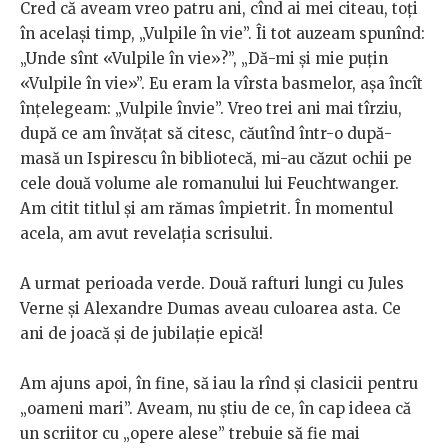
Cred că aveam vreo patru ani, cînd ai mei citeau, toți
în același timp, „Vulpile în vie”. Îi tot auzeam spunînd:
„Unde sînt «Vulpile în vie»?”, „Dă-mi și mie puțin
«Vulpile în vie»”. Eu eram la vîrsta basmelor, așa încît
înțelegeam: „Vulpile învie”. Vreo trei ani mai tîrziu,
după ce am învățat să citesc, căutînd într-o după-
masă un Ispirescu în bibliotecă, mi-au căzut ochii pe
cele două volume ale romanului lui Feuchtwanger.
Am citit titlul și am rămas împietrit. În momentul
acela, am avut revelația scrisului.
A urmat perioada verde. Două rafturi lungi cu Jules
Verne și Alexandre Dumas aveau culoarea asta. Ce
ani de joacă și de jubilație epică!
Am ajuns apoi, în fine, să iau la rînd și clasicii pentru
„oameni mari”. Aveam, nu știu de ce, în cap ideea că
un scriitor cu „opere alese” trebuie să fie mai