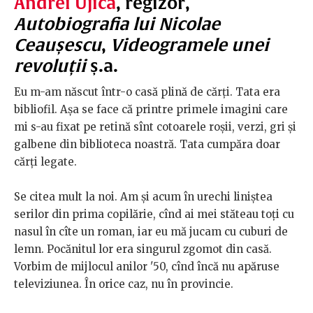
Andrei Ujică
, regizor,
Autobiografia lui Nicolae
Ceaușescu
,
Videogramele unei
revoluții
ș.a.
Eu m-am născut într-o casă plină de cărți. Tata era
bibliofil. Așa se face că printre primele imagini care
mi s-au fixat pe retină sînt cotoarele roșii, verzi, gri și
galbene din biblioteca noastră. Tata cumpăra doar
cărți legate.
Se citea mult la noi. Am și acum în urechi liniștea
serilor din prima copilărie, cînd ai mei stăteau toți cu
nasul în cîte un roman, iar eu mă jucam cu cuburi de
lemn. Pocănitul lor era singurul zgomot din casă.
Vorbim de mijlocul anilor '50, cînd încă nu apăruse
televiziunea. În orice caz, nu în provincie.