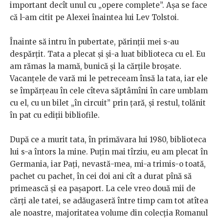
important decît unul cu „opere complete”. Așa se face
că l-am citit pe Alexei înaintea lui Lev Tolstoi.
Înainte să intru în pubertate, părinții mei s-au
despărțit. Tata a plecat și și-a luat biblioteca cu el. Eu
am rămas la mamă, bunică și la cărțile broșate.
Vacanțele de vară mi le petreceam însă la tata, iar ele
se împărțeau în cele cîteva săptâmîni în care umblam
cu el, cu un bilet „în circuit” prin țară, și restul, tolănit
în pat cu ediții bibliofile.
După ce a murit tata, în primăvara lui 1980, biblioteca
lui s-a întors la mine. Puțin mai tîrziu, eu am plecat în
Germania, iar Pați, nevastă-mea, mi-a trimis-o toată,
pachet cu pachet, în cei doi ani cît a durat pînă să
primească și ea pașaport. La cele vreo două mii de
cărți ale tatei, se adăugaseră între timp cam tot atîtea
ale noastre, majoritatea volume din colecția Romanul