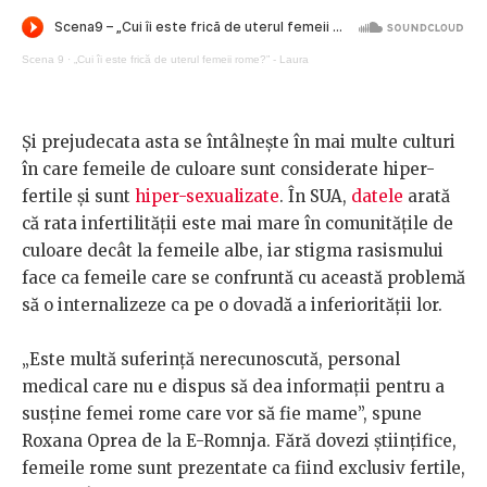
Scena 9
·
„Cui îi este frică de uterul femeii rome?” - Laura
Și prejudecata asta se întâlnește în mai multe culturi
în care femeile de culoare sunt considerate hiper-
fertile și sunt
hiper-sexualizate
. În SUA,
datele
arată
că rata infertilității este mai mare în comunitățile de
culoare decât la femeile albe, iar stigma rasismului
face ca femeile care se confruntă cu această problemă
să o internalizeze ca pe o dovadă a inferiorității lor.
„Este multă suferință nerecunoscută, personal
medical care nu e dispus să dea informații pentru a
susține femei rome care vor să fie mame”, spune
Roxana Oprea de la E-Romnja. Fără dovezi științifice,
femeile rome sunt prezentate ca fiind exclusiv fertile,