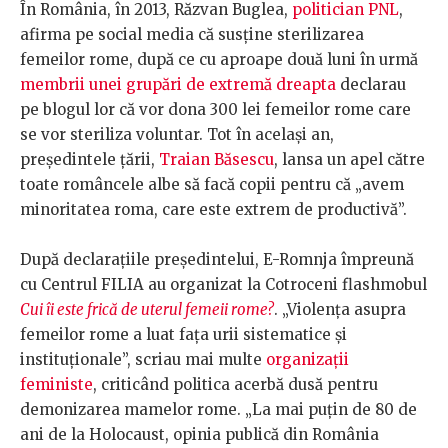
În România, în 2013, Răzvan Buglea,
politician PNL
,
afirma pe social media că susţine sterilizarea
femeilor rome, după ce cu aproape două luni în urmă
membrii unei grupări de extremă dreapta
declarau
pe blogul lor că vor dona 300 lei femeilor rome care
se vor steriliza voluntar. Tot în același an,
președintele țării,
Traian Băsescu
, lansa un apel către
toate româncele albe să facă copii pentru că „avem
minoritatea roma, care este extrem de productivă”.
După declarațiile președintelui, E-Romnja împreună
cu Centrul FILIA au organizat la Cotroceni flashmobul
Cui îi este frică de uterul femeii rome?
. „Violenţa asupra
femeilor rome a luat faţa urii sistematice şi
instituţionale”, scriau mai multe
organizații
feministe
, criticând politica acerbă dusă pentru
demonizarea mamelor rome. „La mai puţin de 80 de
ani de la Holocaust, opinia publică din România