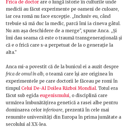
Frica de doctor
are o lungă istorie în culturile unde
medicii au făcut experimente pe oameni de culoare,
iar cea romă nu face excepție. „Inclusiv eu, când
trebuie să mă duc la medic, parcă îmi ia cineva gâtul.
Nu am așa deschidere de a merge”, spune Anca. „Și
îmi dau seama că este o traumă transgenerațională și
că e o frică care s-a perpetuat de la o generație la
alta.”
Anca mi-a povestit că de la bunicul ei a auzit despre
frica de omul în alb
, o teamă care își are originea în
experimentele pe care doctorii le făceau pe romi în
timpul
Celui De-Al Doilea Război Mondial
. Totul era
făcut sub egida
eugenismului
, o disciplină care
urmărea îmbunătățirea genetică a rasei albe pentru
dominarea celor
inferioare
, prezentă în cele mai
renumite universități din Europa în prima jumătate a
secolului al XX-lea.