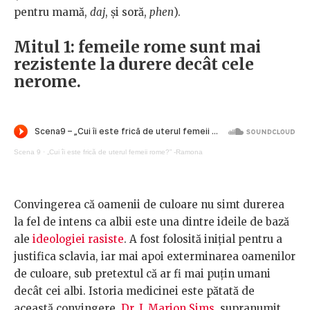
pentru mamă,
daj
, și soră,
phen
).
Mitul 1: femeile rome sunt mai
rezistente la durere decât cele
nerome.
Scena 9
·
„Cui îi este frică de uterul femeii rome?” -Ramona
Convingerea că oamenii de culoare nu simt durerea
la fel de intens ca albii este una dintre ideile de bază
ale
ideologiei rasiste
. A fost folosită inițial pentru a
justifica sclavia, iar mai apoi exterminarea oamenilor
de culoare, sub pretextul că ar fi mai puțin umani
decât cei albi. Istoria medicinei este pătată de
această convingere.
Dr. J. Marion Sims
, supranumit