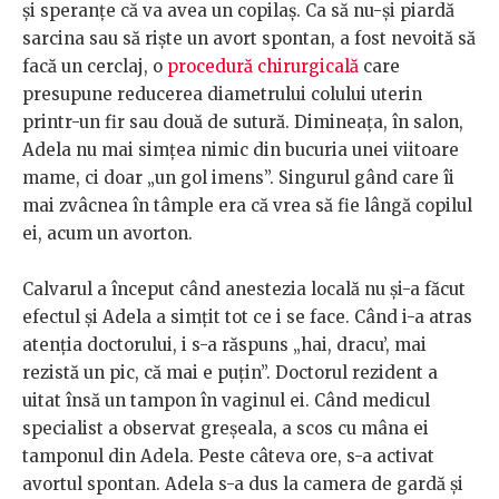
și speranțe că va avea un copilaș. Ca să nu-și piardă
sarcina sau să riște un avort spontan, a fost nevoită să
facă un cerclaj, o
procedură chirurgicală
care
presupune reducerea diametrului colului uterin
printr-un fir sau două de sutură. Dimineața, în salon,
Adela nu mai simțea nimic din bucuria unei viitoare
mame, ci doar „un gol imens”. Singurul gând care îi
mai zvâcnea în tâmple era că vrea să fie lângă copilul
ei, acum un avorton.
Calvarul a început când anestezia locală nu și-a făcut
efectul și Adela a simțit tot ce i se face. Când i-a atras
atenția doctorului, i s-a răspuns „hai, dracu’, mai
rezistă un pic, că mai e puțin”. Doctorul rezident a
uitat însă un tampon în vaginul ei. Când medicul
specialist a observat greșeala, a scos cu mâna ei
tamponul din Adela. Peste câteva ore, s-a activat
avortul spontan. Adela s-a dus la camera de gardă și