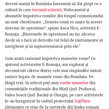
deveni mamă în România înseamnă să dai piept cu o
cultură în care
trecutul sclaviei
, Holocaustul și
abuzurile împotriva romilor din timpul comunismului
nu sunt chestionate. „Femeia romă se naște în aceste
sisteme de opresiune”, spune Anca Nica, activistă E-
Romnja. „[Sistemele de opresiune] nu fac altceva
decât să o facă să dezvolte tot felul de instrumente să
navigheze și să supraviețuiască prin ele.”
Cum arată rasismul împotriva mamelor rome? Cu
ajutorul activistelor E-Romnja, am explorat și
deconstruit câteva dintre cele mai răspândite mituri
rasiste legate de mamele rome din România. Pe
lângă text, în articol poți auzi
vocile mamelor
din
comunitățile tradiționale din Mizil (jud. Prahova),
Valea Seacă (jud. Bacău) și Giurgiu, pe care activistele
le-au înregistrat în cadrul proiectului
DajPhen
(denumire ce vine de la cuvintele din limba romani