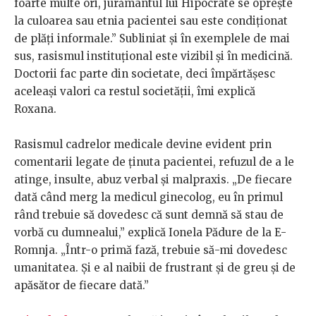
foarte multe ori, jurământul lui Hipocrate se oprește
la culoarea sau etnia pacientei sau este condiționat
de plăți informale.” Subliniat și în exemplele de mai
sus, rasismul instituțional este vizibil și în medicină.
Doctorii fac parte din societate, deci împărtășesc
aceleași valori ca restul societății, îmi explică
Roxana.
Rasismul cadrelor medicale devine evident prin
comentarii legate de ținuta pacientei, refuzul de a le
atinge, insulte, abuz verbal și malpraxis. „De fiecare
dată când merg la medicul ginecolog, eu în primul
rând trebuie să dovedesc că sunt demnă să stau de
vorbă cu dumnealui,” explică Ionela Pădure de la E-
Romnja. „Într-o primă fază, trebuie să-mi dovedesc
umanitatea. Și e al naibii de frustrant și de greu și de
apăsător de fiecare dată.”