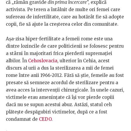
că „rămân gravide
din prima încercare
”, explică
activista. Pe teren a întâlnit de multe ori femei care
sufereau de infertilitate, care au hotărât fie să adopte
copii, fie să ajute la creșterea celor din comunitate.
Așa-zisa hiper-fertilitate a femeii rome este una
dintre lozincile de care politicienii se folosesc pentru
a stârni în majoritari frica pierderii supremației
albilor. În
Cehoslovacia
, ulterior în Cehia, acest
discurs al urii a dus la sterilizarea a mii de femei
rome între anii 1966-2012. Fără să știe, femeile au fost
presate să semneze acordul de sterilizare pentru a
avea acces la intervenții chirurgicale. În unele cazuri,
victimele erau amenințate că își vor pierde copiii
dacă nu se supun acestui abuz. Astăzi, statul ceh
plătește despăgubiri victimelor, după ce a fost
condamnat de
CEDO
.