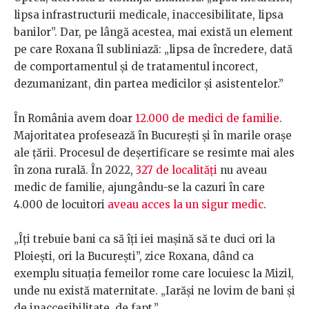
lipsa infrastructurii medicale, inaccesibilitate, lipsa
banilor”. Dar, pe lângă acestea, mai există un element
pe care Roxana îl subliniază: „lipsa de încredere, dată
de comportamentul și de tratamentul incorect,
dezumanizant, din partea medicilor și asistentelor.”
În România avem doar
12.000 de medici de familie
.
Majoritatea profesează în București și în marile orașe
ale țării. Procesul de deșertificare se resimte mai ales
în zona rurală. În 2022,
327 de localități
nu aveau
medic de familie, ajungându-se la cazuri în care
4.000 de locuitori
aveau acces la un sigur medic
.
„Îți trebuie bani ca să îți iei mașină să te duci ori la
Ploiești, ori la București”, zice Roxana, dând ca
exemplu situația femeilor rome care locuiesc la Mizil,
unde nu există maternitate. „Iarăși ne lovim de bani și
de inaccesibilitate, de fapt.”