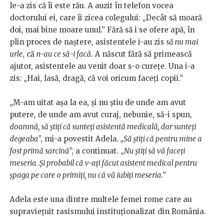
le-a zis că îi este rău. A auzit în telefon vocea
doctorului ei, care îi zicea colegului: „Decât să moară
doi, mai bine moare unul.” Fără să i se ofere apă, în
plin proces de naștere, asistentele i-au zis
să nu mai
urle
, că
n-au ce să-i facă
. A născut fără să primească
ajutor, asistentele au venit doar s-o curețe. Una i-a
zis: „Hai, lasă, dragă, că voi oricum faceți copii.”
„M-am uitat așa la ea, și nu știu de unde am avut
putere, de unde am avut curaj, nebunie, să-i spun,
doamnă, să știți că sunteți asistentă medicală, dar sunteți
degeaba
”, mi-a povestit Adela.
„
Să știți că pentru mine a
fost primă sarcină
”, a continuat. „
Nu știți să vă faceți
meseria. Și probabil că v-ați făcut asistent medical pentru
șpaga pe care o primiți, nu că vă iubiți meseria.
”
Adela este una dintre multele femei rome care au
supraviețuit rasismului instituționalizat din România.