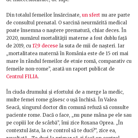
Din totalul femeilor însărcinate,
un sfert
nu are parte
de consultul prenatal. O sarcină neurmărită medical
poate însemna o naștere prematură, chiar deces. În
2020, numărul mortalității materne a fost dublu față
de 2019, cu
17,9 decese
la suta de mii de nașteri. Iar
„mortalitatea maternă în România este de 15 ori mai
mare în rândul femeilor de etnie romă, comparativ cu
femeile non-rome”, arată un raport publicat de
Centrul FILIA
.
În ciuda drumului și efortului de a merge la medic,
multe femei rome găsesc o ușă închisă. În Valea
Seacă, singurul doctor din comună refuză să consulte
paciente rome. Dacă o face, „nu pune mâna pe ele sau
pe copiii lor de scârbă”, îmi zice Roxana Oprea. „În
contextul ăsta, la ce control să te duci?”, zice ea,