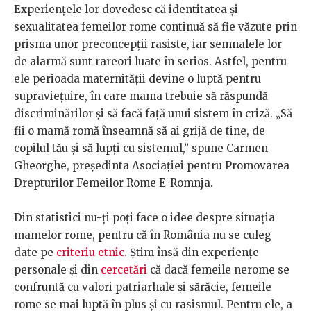
Experiențele lor dovedesc că identitatea și
sexualitatea femeilor rome continuă să fie văzute prin
prisma unor preconcepții rasiste, iar semnalele lor
de alarmă sunt rareori luate în serios. Astfel, pentru
ele perioada maternității devine o luptă pentru
supraviețuire, în care mama trebuie să răspundă
discriminărilor și să facă față unui sistem în criză. „Să
fii o mamă romă înseamnă să ai grijă de tine, de
copilul tău și să lupți cu sistemul,” spune Carmen
Gheorghe, președinta Asociației pentru Promovarea
Drepturilor Femeilor Rome E-Romnja.
Din statistici nu-ți poți face o idee despre situația
mamelor rome, pentru că în România nu se culeg
date pe
criteriu etnic
. Știm însă din experiențe
personale și din
cercetări
că dacă femeile nerome se
confruntă cu valori patriarhale și sărăcie, femeile
rome se mai luptă în plus și cu rasismul. Pentru ele, a