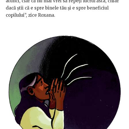
atunci, clar că nu mai vrei să repeți lucrul ăsta, chiar
dacă știi că e spre binele tău și e spre beneficiul
copilului”, zice Roxana.