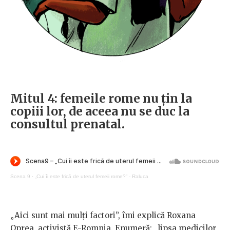
Mitul 4: femeile rome nu țin la
copiii lor, de aceea nu se duc la
consultul prenatal.
Scena 9
·
„Cui îi este frică de uterul femeii rome?” - Raluca
„Aici sunt mai mulți factori”, îmi explică Roxana
Oprea, activistă E-Romnja. Enumeră: „lipsa medicilor,