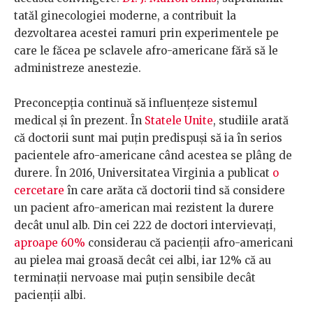
tatăl ginecologiei moderne, a contribuit la
dezvoltarea acestei ramuri prin experimentele pe
care le făcea pe sclavele afro-americane fără să le
administreze anestezie.
Preconcepția continuă să influențeze sistemul
medical și în prezent. În
Statele Unite
, studiile arată
că doctorii sunt mai puțin predispuși să ia în serios
pacientele afro-americane când acestea se plâng de
durere. În 2016, Universitatea Virginia a publicat
o
cercetare
în care arăta că doctorii tind să considere
un pacient afro-american mai rezistent la durere
decât unul alb. Din cei 222 de doctori intervievați,
aproape 60%
considerau că pacienții afro-americani
au pielea mai groasă decât cei albi, iar 12% că au
terminații nervoase mai puțin sensibile decât
pacienții albi.