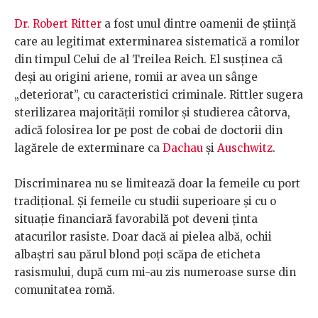
Dr. Robert Ritter
a fost unul dintre oamenii de știință
care au legitimat exterminarea sistematică a romilor
din timpul Celui de al Treilea Reich. El susținea că
deși au origini ariene, romii ar avea un sânge
„deteriorat”, cu caracteristici criminale. Rittler sugera
sterilizarea majorității romilor și studierea câtorva,
adică folosirea lor pe post de cobai de doctorii din
lagărele de exterminare ca
Dachau
și
Auschwitz
.
Discriminarea nu se limitează doar la femeile cu port
tradițional. Și femeile cu studii superioare și cu o
situație financiară favorabilă pot deveni ținta
atacurilor rasiste. Doar dacă ai pielea albă, ochii
albaștri sau părul blond poți scăpa de eticheta
rasismului, după cum mi-au zis numeroase surse din
comunitatea romă.