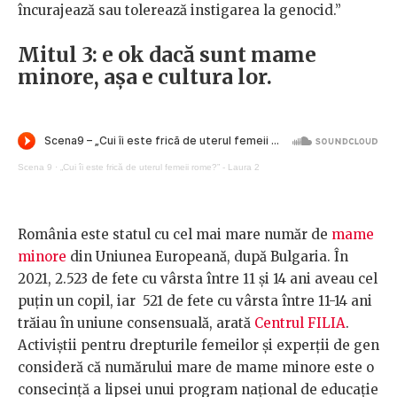
încurajează sau tolerează instigarea la genocid.”
Mitul 3: e ok dacă sunt mame
minore, așa e cultura lor.
Scena 9
·
„Cui îi este frică de uterul femeii rome?” - Laura 2
România este statul cu cel mai mare număr de
mame
minore
din Uniunea Europeană, după Bulgaria. În
2021,
2.523 de fete cu vârsta între 11 și 14 ani aveau cel
puțin un copil, iar 521 de fete cu vârsta între 11-14 ani
trăiau în uniune consensuală, arată
Centrul FILIA
.
Activiștii pentru drepturile femeilor și experții de gen
consideră că numărului mare de mame minore este o
consecință a lipsei unui program național de educație