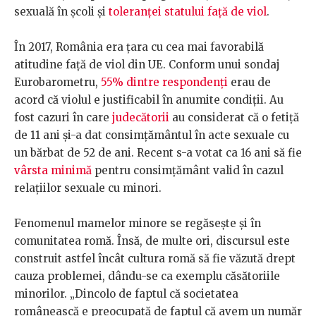
sexuală în școli și
toleranței statului față de viol
.
În 2017, România era țara cu cea mai favorabilă
atitudine față de viol din UE. Conform unui sondaj
Eurobarometru,
55% dintre respondenți
erau de
acord că violul e justificabil în anumite condiții. Au
fost cazuri în care
judecătorii
au considerat că o fetiță
de 11 ani și-a dat consimțământul în acte sexuale cu
un bărbat de 52 de ani. Recent s-a votat ca 16 ani să fie
vârsta minimă
pentru consimțământ valid în cazul
relațiilor sexuale cu minori.
Fenomenul mamelor minore se regăsește și în
comunitatea romă. Însă, de multe ori, discursul este
construit astfel încât cultura romă să fie văzută drept
cauza problemei, dându-se ca exemplu căsătoriile
minorilor. „Dincolo de faptul că societatea
românească e preocupată de faptul că avem un număr