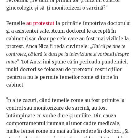
revoltată. „Te duci la primar să-ți facă un control
ginecologic și să-ți monitorizezi o sarcină?“
Femeile
au protestat
la primărie împotriva doctorului
și a asistentei sale. Acum doctorul le acceptă în
cabinetul său doar pe cele care au fost mai vizibile la
protest. Anca Nica îi redă cuvintele: „
Hai că pe tine te
controlez, că iară te duci pe la televiziune și vorbești despre
mine
”. Tot Anca îmi spune că în perioada pandemiei,
mulți doctori se foloseau de pretextul restricțiilor
pentru a nu le permite femeilor rome să intre în
cabinet.
În alte cazuri, când femeile rome au fost primite la
control sau monitorizare de sarcină, au fost
întâmpinate cu vorbe dure și umilite. Din cauza
comportamentul inuman al unor cadre medicale,
multe femei rome nu mai au încredere în doctori. „Și