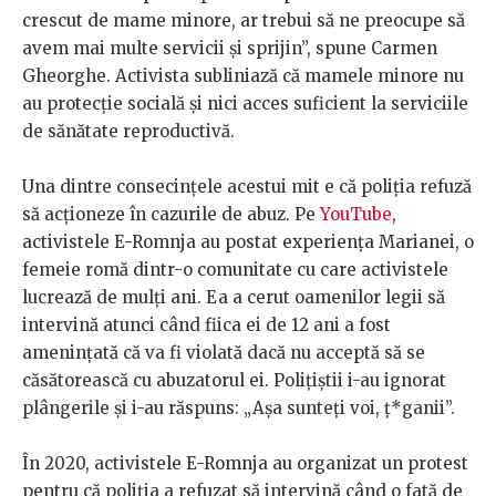
crescut de mame minore, ar trebui să ne preocupe să
avem mai multe servicii și sprijin”, spune Carmen
Gheorghe. Activista subliniază că mamele minore nu
au protecție socială și nici acces suficient la serviciile
de sănătate reproductivă.
Una dintre consecințele acestui mit e că poliția refuză
să acționeze în cazurile de abuz. Pe
YouTube
,
activistele E-Romnja au postat experiența Marianei, o
femeie romă dintr-o comunitate cu care activistele
lucrează de mulți ani. Ea a cerut oamenilor legii să
intervină atunci când fiica ei de 12 ani a fost
amenințată că va fi violată dacă nu acceptă să se
căsătorească cu abuzatorul ei. Polițiștii i-au ignorat
plângerile și i-au răspuns: „Așa sunteți voi, ț*ganii”.
În 2020, activistele E-Romnja au organizat un protest
pentru că poliția a refuzat să intervină când o fată de