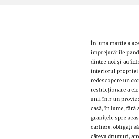
În luna martie a ace
împrejurările pand
dintre noi și-au în
interiorul propriei
redescopere un
aca
restricționare a cir
unii într-un proviz
casă, în lume, fără 
granițele spre acasă
cartiere, obligați 
câteva drumuri, am