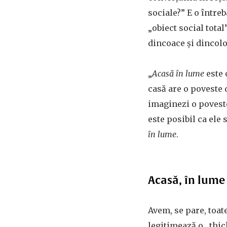
sociale?” E o între
„obiect social total
dincoace și dincolo 
„
Acasă în lume
este 
casă are o poveste d
imaginezi o poveste
este posibil ca ele 
în lume
.
Acasă, în lume
Avem, se pare, toat
legitimează o „thic