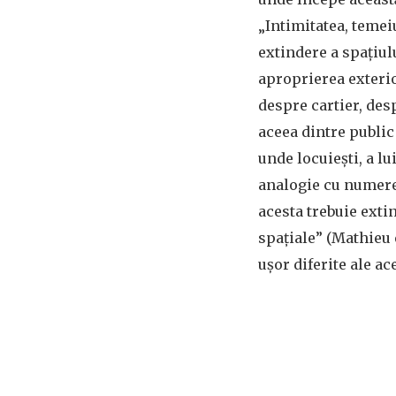
„Intimitatea, temeiu
extindere a spațiul
aproprierea exterio
despre cartier, des
aceea dintre public
unde locuiești, a lui
analogie cu numerele
acesta trebuie extin
spațiale” (Mathieu 
ușor diferite ale ac