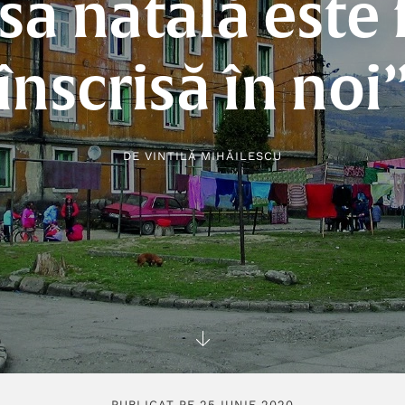
sa natală este f
înscrisă în noi
DE
VINTILĂ MIHĂILESCU
PUBLICAT PE 25 IUNIE 2020