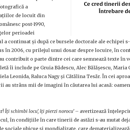
Ce cred tinerii de
otografică a
Întrebare d
țiilor de locuit din
românesc post-1990,
țelor perioadei
l a continuat și după ce bursele doctorale ale echipei s-
us în 2006, cu prilejul unui dosar despre locuire, în con
au contribuit o parte dintre cei care semnează texte în 
etă îi include pe Gruia Bădescu, Alec Bălășescu, Maria G
ela Leonida, Raluca Nagy și Cătălina Tesăr. În cei aproa
i au strâns mii de imagini în căutarea lui acasă: oameni,
ar!
Îți schimbi locu’, îți pierzi norocu’
– avertizează înțelepci
l, în condițiile în care tinerii de astăzi s-au mutat deja
le sociale ubicue și mondializate, care dematerializează