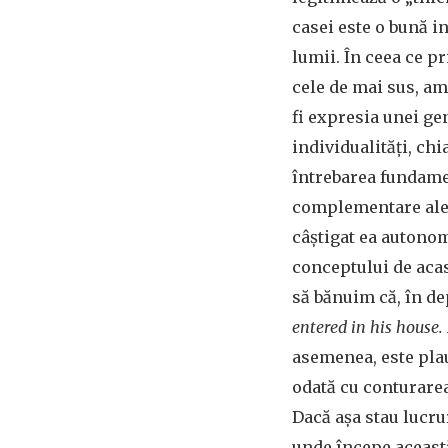
casei este o bună in
lumii. În ceea ce pr
cele de mai sus, am
fi expresia unei ge
individualități, ch
întrebarea fundame
complementare ale a
câștigat ea autonom
conceptului de acasă
să bănuim că, în de
entered in his house.
asemenea, este plauz
odată cu conturarea 
Dacă așa stau lucrur
unde începe această