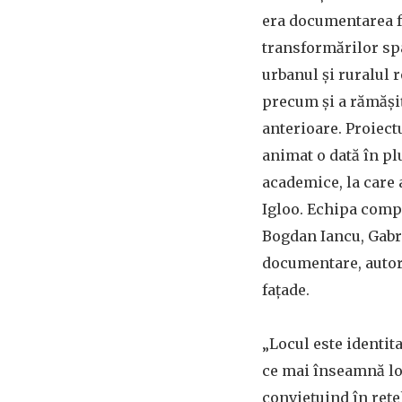
era documentarea f
transformărilor spa
urbanul și ruralul 
precum și a rămăși
anterioare. Proiectu
animat o dată în pl
academice, la care 
Igloo. Echipa compl
Bogdan Iancu, Gabri
documentare, autori
fațade.
„Locul este identit
ce mai înseamnă locu
conviețuind în rețe