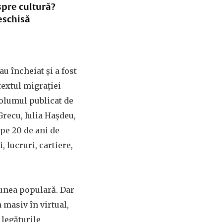
spre cultură?
eschisă
au încheiat și a fost
textul migrației
volumul publicat de
recu, Iulia Hașdeu,
pe 20 de ani de
 lucruri, cartiere,
unea populară. Dar
 masiv în virtual,
 legăturile