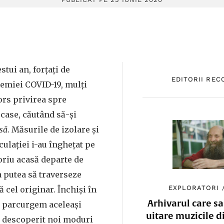
stui an, forțați de
EDITORII RE
emiei COVID-19, mulți
tors privirea spre
 case, căutând să-și
să
. Măsurile de izolare și
culației i-au înghețat pe
oriu acasă departe de
a putea să traverseze
EXPLORATORI
 cel originar. Închiși în
Arhivarul care sa
să parcurgem aceleași
uitare muzicile d
 descoperit noi moduri