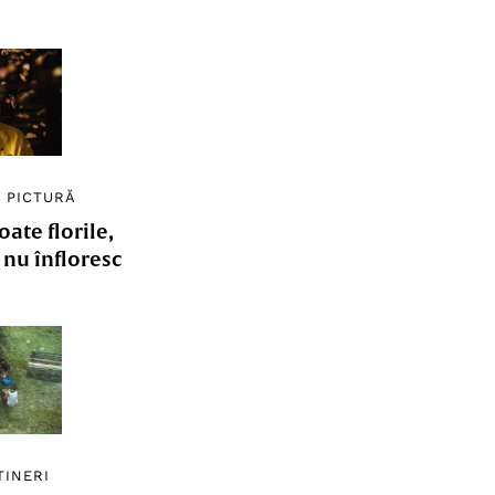
/
PICTURĂ
ate florile,
e nu înfloresc
TINERI