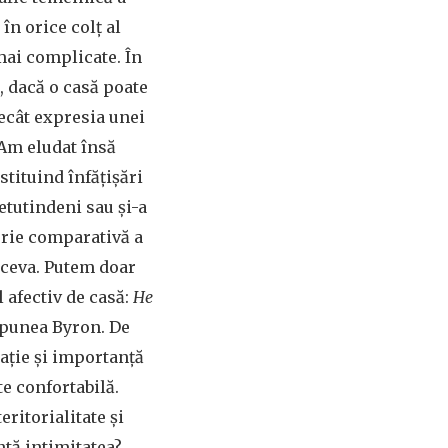
în orice colț al
 mai complicate. În
, dacă o casă poate
decât expresia unei
 Am eludat însă
stituind înfățișări
etutindeni sau și-a
orie comparativă a
a ceva. Putem doar
 afectiv de casă:
He
punea Byron. De
cație și importanță
te confortabilă.
eritorialitate și
ntă intimitatea?