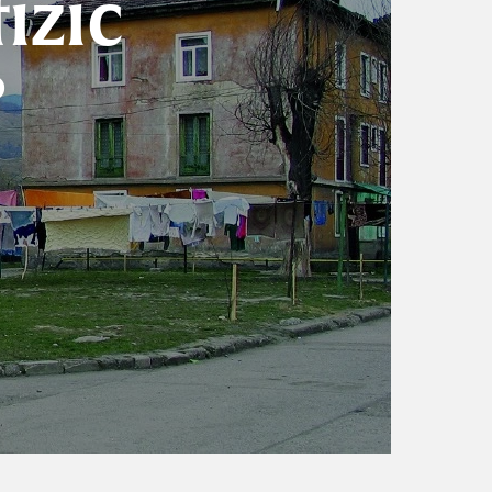
izic
”