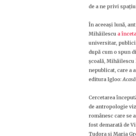
de a ne privi spațiu
În aceeași lună, an
Mihăilescu
a înceta
universitar, publici
după cum o spun dis
școală, Mihăilescu
nepublicat, care a 
editura Igloo:
Acasă
Cercetarea începută
de antropologie viz
românesc care se ap
fost demarată de Vi
Tudora și Maria Gre