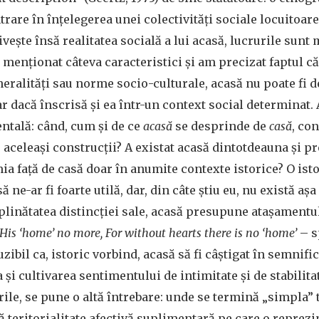
trare în înțelegerea unei colectivități sociale locuitoare 
ivește însă realitatea socială a lui acasă, lucrurile sunt
 menționat câteva caracteristici și am precizat faptul că
neralități sau norme socio-culturale, acasă nu poate fi 
iar dacă înscrisă și ea într-un context social determinat.
ntală: când, cum și de ce
acasă
se desprinde de
casă
, con
celeași construcții? A existat acasă dintotdeauna și pr
ia față de casă doar în anumite contexte istorice? O ist
 ne-ar fi foarte utilă, dar, din câte știu eu, nu există aș
plinătatea distincției sale, acasă presupune atașamentul
 His ‘home’ no more, For without hearts there is no ‘home’
– s
ibil ca, istoric vorbind, acasă să fi câștigat în semnifi
și cultivarea sentimentului de intimitate și de stabilita
ile, se pune o altă întrebare: unde se termină „simpla” t
 teritorialitate afectivă suplimentară pe care o reprezi