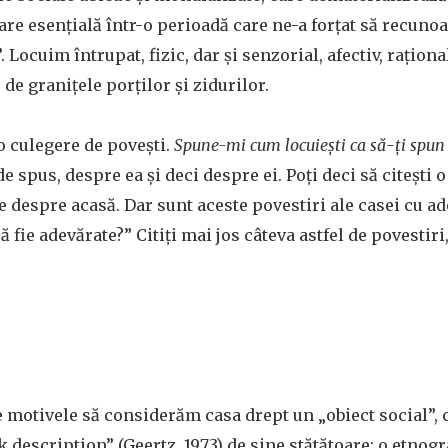
bare esențială într-o perioadă care ne-a forțat să recuno
”. Locuim întrupat, fizic, dar și senzorial, afectiv, rațion
de granițele porților și zidurilor.
o culegere de povești.
Spune-mi cum locuiești ca să-ți spun 
e spus, despre ea și deci despre ei. Poți deci să citești o
 despre acasă. Dar sunt aceste povestiri ale casei cu ad
să fie adevărate?” Citiți mai jos câteva astfel de povestir
e motivele să considerăm casa drept un „obiect social”, c
k description” (Geertz, 1973) de sine stătătoare: o etnog