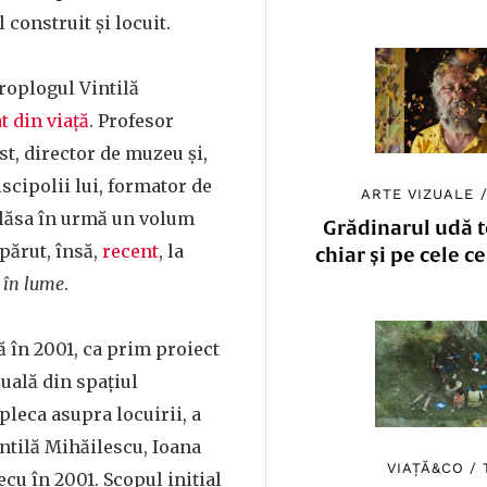
l construit și locuit.
troplogul Vintilă
t din viață
. Profesor
st, director de muzeu și,
cipolii lui, formator de
ARTE VIZUALE
 lăsa în urmă un volum
Grădinarul udă to
apărut, însă,
recent
, la
chiar și pe cele c
 în lume
.
 în 2001, ca prim proiect
uală din spațiul
leca asupra locuirii, a
ntilă Mihăilescu, Ioana
VIAȚĂ&CO
/
cu în 2001. Scopul inițial