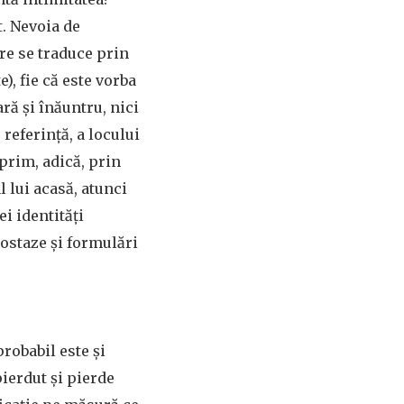
t. Nevoia de
re se traduce prin
), fie că este vorba
ră și înăuntru, nici
referință, a locului
prim, adică, prin
l lui acasă, atunci
ei identități
postaze și formulări
 probabil este și
pierdut și pierde