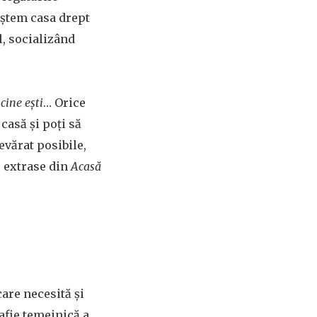
aștem casa drept
al, socializând
cine ești
… Orice
 casă și poți să
evărat posibile,
i, extrase din
Acasă
are necesită și
rafie temeinică a