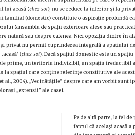
l lui acasă (
chez-soi
), nu se reduce la interior și la priva
ui familial (domestic) constituie o aspirație profundă ca
rului (ansamblu de spații exterioare alese sau practicate
pre natură sau despre cafenea. Nici opoziția dintre în afa
 și privat nu permit cuprinderea integrală a spațiului de 
 ‚acasă’ (
chez-soi
). Dacă spațiul domestic este un spațiu 
 prime, un teritoriu indivizibil, un spațiu ireductibil a
s la spațiul care conține referințe constitutive ale acest
et al., 2004). „Vecinătățile” despre care am vorbit sunt i
elorași „extensii” ale casei.
Pe de altă parte, la fel de
faptul că același acasă a 