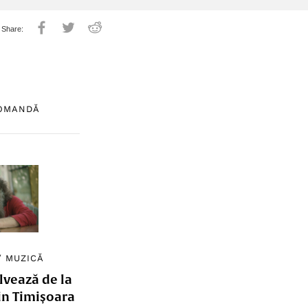
COMANDĂ
/
MUZICĂ
lvează de la
in Timișoara