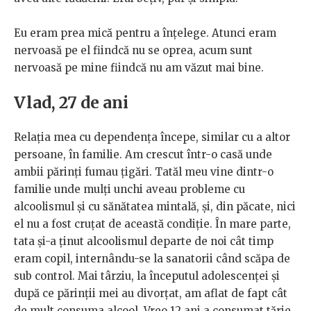
Eu eram prea mică pentru a înțelege. Atunci eram
nervoasă pe el fiindcă nu se oprea, acum sunt
nervoasă pe mine fiindcă nu am văzut mai bine.
Vlad, 27 de ani
Relația mea cu dependența începe, similar cu a altor
persoane, în familie. Am crescut într-o casă unde
ambii părinți fumau țigări. Tatăl meu vine dintr-o
familie unde mulți unchi aveau probleme cu
alcoolismul și cu sănătatea mintală, și, din păcate, nici
el nu a fost cruțat de această condiție. În mare parte,
tata și-a ținut alcoolismul departe de noi cât timp
eram copil, internându-se la sanatorii când scăpa de
sub control. Mai târziu, la începutul adolescenței și
după ce părinții mei au divorțat, am aflat de fapt cât
de mult consuma alcool. Vreo 12 ani a consumat tărie,