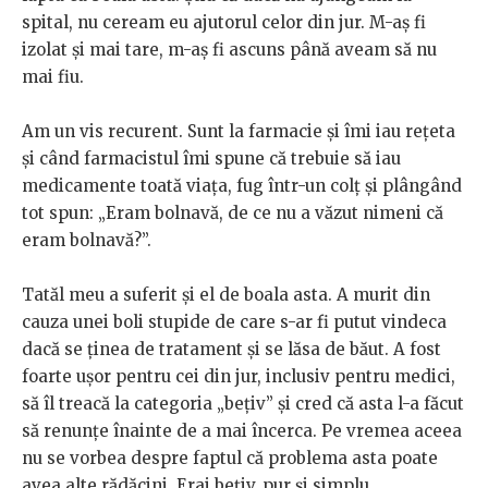
spital, nu ceream eu ajutorul celor din jur. M-aș fi
izolat și mai tare, m-aș fi ascuns până aveam să nu
mai fiu.
Am un vis recurent. Sunt la farmacie și îmi iau rețeta
și când farmacistul îmi spune că trebuie să iau
medicamente toată viața, fug într-un colț și plângând
tot spun: „Eram bolnavă, de ce nu a văzut nimeni că
eram bolnavă?”.
Tatăl meu a suferit și el de boala asta. A murit din
cauza unei boli stupide de care s-ar fi putut vindeca
dacă se ținea de tratament și se lăsa de băut. A fost
foarte ușor pentru cei din jur, inclusiv pentru medici,
să îl treacă la categoria „bețiv” și cred că asta l-a făcut
să renunțe înainte de a mai încerca. Pe vremea aceea
nu se vorbea despre faptul că problema asta poate
avea alte rădăcini. Erai bețiv, pur și simplu.