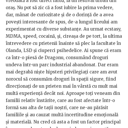
vreodată a fost direct iarbă, la un festival urban din
oraș. Nu pot să zic că a fost iubire la prima vedere,
dar, mânat de curiozitate și de o dorință de a avea
povești interesante de spus, de-a lungul liceului am
experimentat cu diverse substanțe. Au urmat ecstasy,
MDMA, speed, cocaină, și, cireașa de pe tort, la ultima
întrevedere cu prietenii înainte să plec la facultate în
Olanda, LSD și ciuperci psihedelice. Ai spune că eram
ca într-o piesă de Dragonu, consumând droguri
undeva într-un parc industrial abandonat. Dar eram
mai degrabă niște hipsteri privilegiați care am avut
norocul să consumăm droguri în spații sigure, fiind
direcționați de un prieten mai în vârstă cu mult mai
multă experiență decât noi. Aproape toți veneam din
familii relativ înstărite, care au fost afectate într-o
formă sau alta de tații noștri, care ne-au părăsit
familiile și au cauzat multă incertitudine emoțională
și materială. Nu cred că asta a fost un factor principal