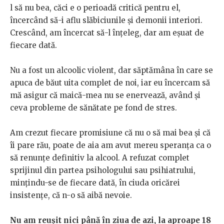
l să nu bea, căci e o perioadă critică pentru el,
încercând să-i aflu slăbiciunile și demonii interiori.
Crescând, am încercat să-l înțeleg, dar am eșuat de
fiecare dată.
Nu a fost un alcoolic violent, dar săptămâna în care se
apuca de băut uita complet de noi, iar eu încercam să
mă asigur că maică-mea nu se enervează, având și
ceva probleme de sănătate pe fond de stres.
Am crezut fiecare promisiune că nu o să mai bea și că
îi pare rău, poate de aia am avut mereu speranța ca o
să renunțe definitiv la alcool. A refuzat complet
sprijinul din partea psihologului sau psihiatrului,
mințindu-se de fiecare dată, în ciuda oricărei
insistențe, că n-o să aibă nevoie.
Nu am reușit nici până în ziua de azi, la aproape 18