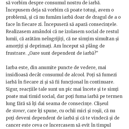
să vorbim despre consumul nostru de iarbă.
Începusem deja să vorbim că poate totuși, avem o
problemă, și că nu fumăm iarbă doar de dragul de a o
face în fiecare zi. Începuseră să apară consecințele.
Realizasem amândoi că ne izolasem social de restul
lumii, că arătăm neîngrijiți, că ne simțim simultan și
amorțiți și deprimați. Am început să plâng de
frustrare. „Oare sunt dependent de iarbă?”
Iarba este, din anumite puncte de vedere, mai
insidioasă decât consumul de alcool. Poți să fumezi
iarbă în fiecare zi și să fii funcțional în continuare.
Sigur, reacțiile tale sunt un pic mai încete și te simți
poate mai timid social, dar poți fuma iarbă pe termen
lung fără să îți dai seama de consecințe. Clișeul
de
stoner
, care îți spune, cu ochii mici și roșii, că nu
poți deveni dependent de iarbă și că te vindecă și de
cancer este ceva ce încercasem să evit în timpul