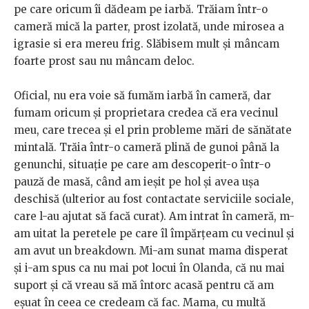
pe care oricum îi dădeam pe iarbă. Trăiam într-o
cameră mică la parter, prost izolată, unde mirosea a
igrasie si era mereu frig. Slăbisem mult și mâncam
foarte prost sau nu mâncam deloc.
Oficial, nu era voie să fumăm iarbă în cameră, dar
fumam oricum și proprietara credea că era vecinul
meu, care trecea și el prin probleme mări de sănătate
mintală. Trăia într-o cameră plină de gunoi până la
genunchi, situație pe care am descoperit-o într-o
pauză de masă, când am ieșit pe hol și avea ușa
deschisă (ulterior au fost contactate serviciile sociale,
care l-au ajutat să facă curat). Am intrat în cameră, m-
am uitat la peretele pe care îl împărțeam cu vecinul și
am avut un breakdown. Mi-am sunat mama disperat
și i-am spus ca nu mai pot locui în Olanda, că nu mai
suport și că vreau să mă întorc acasă pentru că am
eșuat în ceea ce credeam că fac. Mama, cu multă