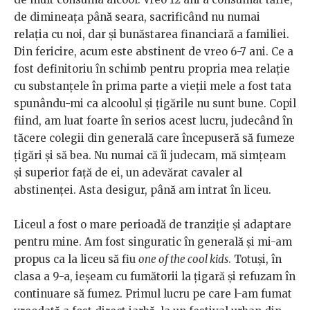
de dimineața până seara, sacrificând nu numai
relația cu noi, dar și bunăstarea financiară a familiei.
Din fericire, acum este abstinent de vreo 6-7 ani. Ce a
fost definitoriu în schimb pentru propria mea relație
cu substanțele în prima parte a vieții mele a fost tata
spunându-mi ca alcoolul și țigările nu sunt bune. Copil
fiind, am luat foarte în serios acest lucru, judecând în
tăcere colegii din generală care începuseră să fumeze
țigări și să bea. Nu numai că îi judecam, mă simțeam
și superior față de ei, un adevărat cavaler al
abstinenței. Asta desigur, până am intrat în liceu.
Liceul a fost o mare perioadă de tranziție și adaptare
pentru mine. Am fost singuratic în generală și mi-am
propus ca la liceu să fiu
one of the cool kids
. Totuși, în
clasa a 9-a, ieșeam cu fumătorii la țigară și refuzam în
continuare să fumez. Primul lucru pe care l-am fumat