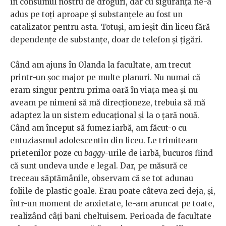
în consumul nostru de droguri, dar cu siguranță ne-a
adus pe toți aproape și substanțele au fost un
catalizator pentru asta. Totuși, am ieșit din liceu fără
dependențe de substanțe, doar de telefon și țigări.
Când am ajuns în Olanda la facultate, am trecut
printr-un șoc major pe multe planuri. Nu numai că
eram singur pentru prima oară în viața mea și nu
aveam pe nimeni să mă direcționeze, trebuia să mă
adaptez la un sistem educațional și la o țară nouă.
Când am început să fumez iarbă, am făcut-o cu
entuziasmul adolescentin din liceu. Le trimiteam
prietenilor poze cu
baggy
-urile de iarbă, bucuros fiind
că sunt undeva unde e legal. Dar, pe măsură ce
treceau săptămânile, observam că se tot adunau
foliile de plastic goale. Erau poate câteva zeci deja, și,
într-un moment de anxietate, le-am aruncat pe toate,
realizând câți bani cheltuisem. Perioada de facultate