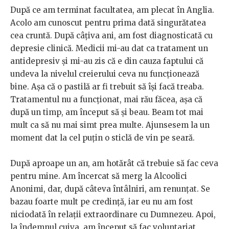
După ce am terminat facultatea, am plecat în Anglia.
Acolo am cunoscut pentru prima dată singurătatea
cea cruntă. După câțiva ani, am fost diagnosticată cu
depresie clinică. Medicii mi-au dat ca tratament un
antidepresiv și mi-au zis că e din cauza faptului că
undeva la nivelul creierului ceva nu funcționează
bine. Așa că o pastilă ar fi trebuit să își facă treaba.
Tratamentul nu a funcționat, mai rău făcea, așa că
după un timp, am început să și beau. Beam tot mai
mult ca să nu mai simt prea multe. Ajunsesem la un
moment dat la cel puțin o sticlă de vin pe seară.
După aproape un an, am hotărât că trebuie să fac ceva
pentru mine. Am încercat să merg la Alcoolici
Anonimi, dar, după câteva întâlniri, am renunțat. Se
bazau foarte mult pe credință, iar eu nu am fost
niciodată în relații extraordinare cu Dumnezeu. Apoi,
la îndemnul cuiva, am început să fac voluntariat