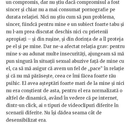
un compromis, dar nu știu dacă compromisul a fost
sincer și chiar nu a mai consumat pornografie pe
durata relației. Nici nu știu cum să pun problema,
sincer, fiindcă pentru mine e un subiect foarte tabu și
nu l-am prea discutat deschis nici cu prietenii
apropiați – și din rușine, și din dorința de a îl proteja
pe el și pe mine. Dar ne-a afectat relația grav: pentru
mine s-au adunat multe insecurități, ajungeam să mă
pun singură în situații sexual abuzive față de mine cu
el, ca să mă asigur că avem un fel de „pace” în relație
și că nu mă părăsește, ceea ce îmi făcea foarte rău
psihic. El avea așteptări foarte mari de la mine și nici
nu era conștient de asta, pentru el era normalizată o
altfel de dinamică, având în vedere că pe internet,
dintr-un click, ai
n
tipuri de videoclipuri diferite în
scenarii diferite. Nu își dădea seama cât de
desensibilizat era.