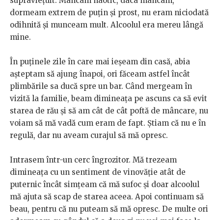
supraviețuit. Mâncam haotic, daca mâncam,
dormeam extrem de puțin și prost, nu eram niciodată
odihnită și munceam mult. Alcoolul era mereu lângă
mine.
În puținele zile în care mai ieșeam din casă, abia
așteptam să ajung înapoi, ori făceam astfel încât
plimbările sa ducă spre un bar. Când mergeam în
vizită la familie, beam dimineața pe ascuns ca să evit
starea de rău și să am cât de cât poftă de mâncare, nu
voiam să mă vadă cum eram de fapt. Știam că nu e în
regulă, dar nu aveam curajul să mă opresc.
Intrasem într-un cerc îngrozitor. Mă trezeam
dimineața cu un sentiment de vinovăție atât de
puternic încât simțeam că mă sufoc și doar alcoolul
mă ajuta să scap de starea aceea. Apoi continuam să
beau, pentru că nu puteam să mă opresc. De multe ori