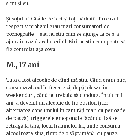
simt și eu.
Și soțul lui Gisèle Pelicot și toți bărbații din cazul
respectiv probabil erau mari consumatori de
pornografie – sau nu știu cum se ajunge la ce s-a
ajuns în cazul acela teribil. Nici nu știu cum poate să
fie controlat așa ceva.
M., 17 ani
Tata a fost alcoolic de când mă știu. Când eram mic,
consuma alcool în fiecare zi, după job sau în
weekenduri, când nu trebuia să conducă. În ultimii
ani, a devenit un alcoolic de tip epsilon (n.r.:
alternarea consumului în cantități mari cu perioade
de pauză), triggerele emoționale făcându-l să se
retragă la țară, locul traumelor lui, unde consuma
alcool toata ziua, timp de o săptămână, cu pauze.