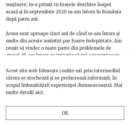
susținere, m-a primit cu brațele deschise înapoi
acasă și în septembrie 2020 m-am întors în România
după patru ani.
Acum sunt aproape cinci ani de când m-am întors și
multe din aceste amintiri par foarte îndepărtate. Am
reușit să vindec o mare parte din problemele de
atunci. M-am întors cu intenția să mă concentrez pe
lucrurile pe care le-am neglijat în Olanda. M-am
apucat de sport, am început să mănânc mult mai bine,
Acest site web folosește cookie-uri prin intermediul
am un grup de prieteni iubitori și care mă susțin.
cărora se stochează și se prelucrează informații, în
Santiago este și el bine, face un doctorat la Oxford.
scopul îmbunătățirii experienței dumneavoastră. Mai
Ne-am văzut în România în 2024 și am discutat mult
multe detalii
aici
.
despre acele momente dificile prin care am trecut.
Pentru o persoană care nu are probleme cu
OK
dependența poate să pară greu de înțeles de ce
cineva ar continua dincolo de punctul în care îi oferă
plăcere. Trecând prin atâta incertitudine și situații în