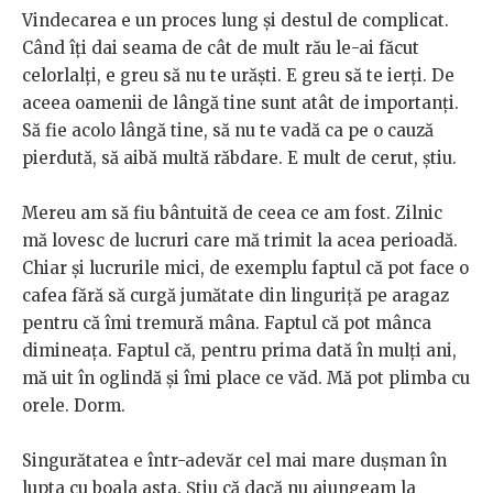
Vindecarea e un proces lung și destul de complicat.
Când îți dai seama de cât de mult rău le-ai făcut
celorlalți, e greu să nu te urăști. E greu să te ierți. De
aceea oamenii de lângă tine sunt atât de importanți.
Să fie acolo lângă tine, să nu te vadă ca pe o cauză
pierdută, să aibă multă răbdare. E mult de cerut, știu.
Mereu am să fiu bântuită de ceea ce am fost. Zilnic
mă lovesc de lucruri care mă trimit la acea perioadă.
Chiar și lucrurile mici, de exemplu faptul că pot face o
cafea fără să curgă jumătate din linguriță pe aragaz
pentru că îmi tremură mâna. Faptul că pot mânca
dimineața. Faptul că, pentru prima dată în mulți ani,
mă uit în oglindă și îmi place ce văd. Mă pot plimba cu
orele. Dorm.
Singurătatea e într-adevăr cel mai mare dușman în
lupta cu boala asta. Știu că dacă nu ajungeam la