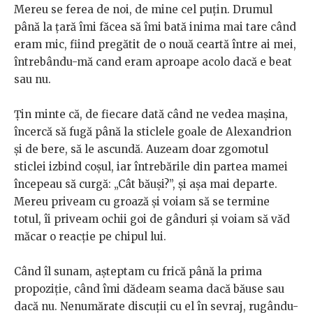
Mereu se ferea de noi, de mine cel puțin. Drumul
până la țară îmi făcea să îmi bată inima mai tare când
eram mic, fiind pregătit de o nouă ceartă între ai mei,
întrebându-mă cand eram aproape acolo dacă e beat
sau nu.
Țin minte că, de fiecare dată când ne vedea mașina,
încercă să fugă până la sticlele goale de Alexandrion
și de bere, să le ascundă. Auzeam doar zgomotul
sticlei izbind coșul, iar întrebările din partea mamei
începeau să curgă: „Cât băuși?”, și așa mai departe.
Mereu priveam cu groază și voiam să se termine
totul, îi priveam ochii goi de gânduri și voiam să văd
măcar o reacție pe chipul lui.
Când îl sunam, așteptam cu frică până la prima
propoziție, când îmi dădeam seama dacă băuse sau
dacă nu. Nenumărate discuții cu el în sevraj, rugându-