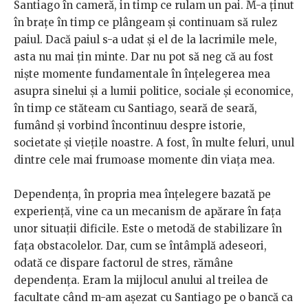
Santiago în cameră, in timp ce rulam un pai. M-a ținut
în brațe în timp ce plângeam și continuam să rulez
paiul. Dacă paiul s-a udat și el de la lacrimile mele,
asta nu mai țin minte. Dar nu pot să neg că au fost
niște momente fundamentale în înțelegerea mea
asupra sinelui și a lumii politice, sociale și economice,
în timp ce stăteam cu Santiago, seară de seară,
fumând și vorbind încontinuu despre istorie,
societate și viețile noastre. A fost, în multe feluri, unul
dintre cele mai frumoase momente din viața mea.
Dependența, în propria mea înțelegere bazată pe
experiență, vine ca un mecanism de apărare în fața
unor situații dificile. Este o metodă de stabilizare în
fața obstacolelor. Dar, cum se întâmplă adeseori,
odată ce dispare factorul de stres, rămâne
dependența. Eram la mijlocul anului al treilea de
facultate când m-am așezat cu Santiago pe o bancă ca