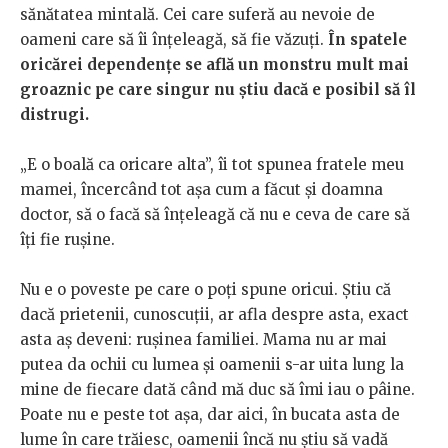
sănătatea mintală. Cei care suferă au nevoie de
oameni care să îi înțeleagă, să fie văzuți.
În spatele
oricărei dependențe se află un monstru mult mai
groaznic pe care singur nu știu dacă e posibil să îl
distrugi.
„E o boală ca oricare alta”, îi tot spunea fratele meu
mamei, încercând tot așa cum a făcut și doamna
doctor, să o facă să înțeleagă că nu e ceva de care să
îți fie rușine.
Nu e o poveste pe care o poți spune oricui. Știu că
dacă prietenii, cunoscuții, ar afla despre asta, exact
asta aș deveni: rușinea familiei. Mama nu ar mai
putea da ochii cu lumea și oamenii s-ar uita lung la
mine de fiecare dată când mă duc să îmi iau o pâine.
Poate nu e peste tot așa, dar aici, în bucata asta de
lume în care trăiesc, oamenii încă nu știu să vadă