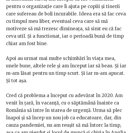
pentru o organizație care îi ajuta pe copiii și tinerii
care sufereau de boli incurabile. Ideea era să fac ceva
cu timpul meu liber, eventual ceva care să mă
motiveze să mă trezesc dimineața, să simt eu că fac
ceva util. Și a functionat, iar o perioadă bună de timp
chiar am fost bine.
Apoi au urmat mai multe schimbări în viața mea,
unele bune, altele rele și am început iar să beau. Și iar
m-am lăsat pentru un timp scurt. Și iar m-am apucat.
Și tot așa.
Cred că problema a început cu adevărat în 2020. Am
venit în țară, în vacanță, cu o săptămână înainte ca
România să intre în starea de urgență. Urma să plec
înapoi și să încep un nou job ca educatoare, dar, din
cauza pandemiei, nu am reușit să mă întorc la timp,
așa ca am pierdut și locul de muncă și chiria în Anglia.