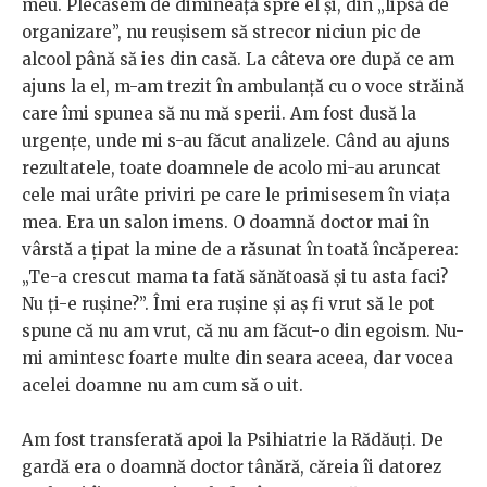
meu. Plecasem de dimineață spre el și, din „lipsă de
organizare”, nu reușisem să strecor niciun pic de
alcool până să ies din casă. La câteva ore după ce am
ajuns la el, m-am trezit în ambulanță cu o voce străină
care îmi spunea să nu mă sperii. Am fost dusă la
urgențe, unde mi s-au făcut analizele. Când au ajuns
rezultatele, toate doamnele de acolo mi-au aruncat
cele mai urâte priviri pe care le primisesem în viața
mea. Era un salon imens. O doamnă doctor mai în
vârstă a țipat la mine de a răsunat în toată încăperea:
„Te-a crescut mama ta fată sănătoasă și tu asta faci?
Nu ți-e rușine?”. Îmi era rușine și aș fi vrut să le pot
spune că nu am vrut, că nu am făcut-o din egoism. Nu-
mi amintesc foarte multe din seara aceea, dar vocea
acelei doamne nu am cum să o uit.
Am fost transferată apoi la Psihiatrie la Rădăuți. De
gardă era o doamnă doctor tânără, căreia îi datorez