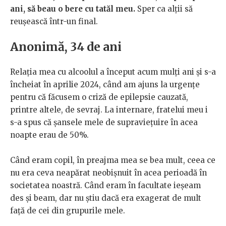
ani, să beau o bere cu tatăl meu.
Sper ca alții să
reușească într-un final.
Anonimă, 34 de ani
Relația mea cu alcoolul a început acum mulți ani și s-a
încheiat în aprilie 2024, când am ajuns la urgențe
pentru că făcusem o criză de epilepsie cauzată,
printre altele, de sevraj. La internare, fratelui meu i
s-a spus că șansele mele de supraviețuire în acea
noapte erau de 50%.
Când eram copil, în preajma mea se bea mult, ceea ce
nu era ceva neapărat neobișnuit în acea perioadă în
societatea noastră. Când eram în facultate ieșeam
des și beam, dar nu știu dacă era exagerat de mult
față de cei din grupurile mele.