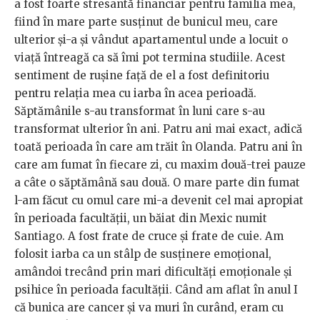
a fost foarte stresantă financiar pentru familia mea,
fiind în mare parte susținut de bunicul meu, care
ulterior și-a și vândut apartamentul unde a locuit o
viață întreagă ca să îmi pot termina studiile. Acest
sentiment de rușine față de el a fost definitoriu
pentru relația mea cu iarba în acea perioadă.
Săptămânile s-au transformat în luni care s-au
transformat ulterior în ani. Patru ani mai exact, adică
toată perioada în care am trăit în Olanda. Patru ani în
care am fumat în fiecare zi, cu maxim două-trei pauze
a câte o săptămână sau două. O mare parte din fumat
l-am făcut cu omul care mi-a devenit cel mai apropiat
în perioada facultății, un băiat din Mexic numit
Santiago. A fost frate de cruce și frate de cuie. Am
folosit iarba ca un stâlp de susținere emoțional,
amândoi trecând prin mari dificultăți emoționale și
psihice în perioada facultății. Când am aflat în anul I
că bunica are cancer și va muri în curând, eram cu