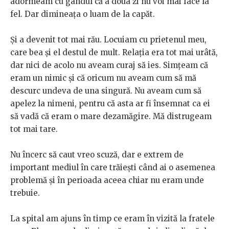
adormeam cu gândul că a doua zi nu voi mai face la
fel. Dar dimineața o luam de la capăt.
Și a devenit tot mai rău. Locuiam cu prietenul meu,
care bea și el destul de mult. Relația era tot mai urâtă,
dar nici de acolo nu aveam curaj să ies. Simțeam că
eram un nimic și că oricum nu aveam cum să mă
descurc undeva de una singură. Nu aveam cum să
apelez la nimeni, pentru că asta ar fi însemnat ca ei
să vadă că eram o mare dezamăgire. Mă distrugeam
tot mai tare.
Nu încerc să caut vreo scuză, dar e extrem de
important mediul în care trăiești când ai o asemenea
problemă și în perioada aceea chiar nu eram unde
trebuie.
La spital am ajuns în timp ce eram în vizită la fratele