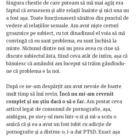
Singura chestie de care puteam să mă mai agăț era
faptul că avusesem și alte relații înainte și nici una nu
a fost așa. Toate funcționaseră sănătos din punctul de
vedere al relațiilor sexuale. Am avut niște certuri
groaznice pe subiect, cu tot dinadinsul el voia să mă
convingă că eu sunt problema, eu sunt închisă la
minte. Niciunul dintre noi nu prea avea cu cine să
discute subiectul ăsta, fiind ceva atât de intim, așa că
bănuiesc că amândoi am început să trăim gândindu-
ne că problema e la noi.
După ce ne-am despărțit am avut nevoie de foarte
mult timp să îmi revin.
Încă nu mi-am revenit
complet și nu știu dacă o să o fac.
Am postat ceva
articol legat de consumul de pornografie, așa,
ambiguu, pe
story
-ul meu într-o zi și mi-a scris o
amică că și ea a avut un fost iubit cu adicție de
pornografie și a distrus-o, i-a dat PTSD. Exact așa