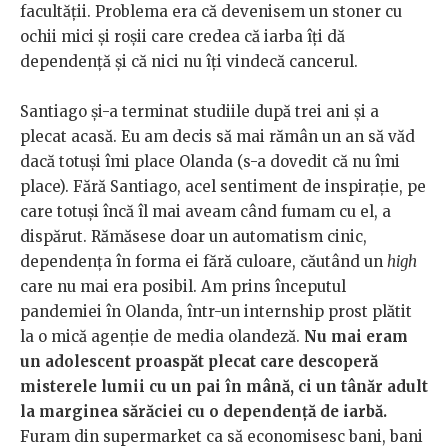
facultății. Problema era că devenisem un stoner cu
ochii mici și roșii care credea că iarba îți dă
dependență și că nici nu îți vindecă cancerul.
Santiago și-a terminat studiile după trei ani și a
plecat acasă. Eu am decis să mai rămân un an să văd
dacă totuși îmi place Olanda (s-a dovedit că nu îmi
place). Fără Santiago, acel sentiment de inspirație, pe
care totuși încă îl mai aveam când fumam cu el, a
dispărut. Rămăsese doar un automatism cinic,
dependența în forma ei fără culoare, căutând un
high
care nu mai era posibil. Am prins începutul
pandemiei în Olanda, într-un internship prost plătit
la o mică agenție de media olandeză.
Nu mai eram
un adolescent proaspăt plecat care descoperă
misterele lumii cu un pai în mână, ci un tânăr adult
la marginea sărăciei cu o dependență de iarbă.
Furam din supermarket ca să economisesc bani, bani