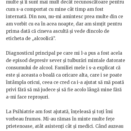
multe și îi sunt mai mult decât recunoscătoare pentru
cum s-a comportat cu mine cât timp am fost
internată. Din nou, nu-mi amintesc prea multe din ce
am vorbit cu ea în acea noapte, dar am simțit pentru
prima dată că cineva ascultă și vede dincolo de
eticheta de „alcoolică”.
Diagnosticul principal pe care mi l-a pus a fost acela
de episod depresiv sever și tulburări mintale datorate
consumului de alcool. Familiei mele i s-a explicat că
este și aceasta o boală ca oricare alta, care i se poate
întâmpla oricui, ceea ce cred ca i-a ajutat să mă poată
privi fără să mă judece și să fie acolo lângă mine fără
a-mi face reproșuri.
La Psihiatrie am fost ajutată, înțeleasă și toți îmi
vorbeau frumos. Mi-au rămas în minte multe fețe
prietenoase, atât asistenți cât și medici. Când auzeau