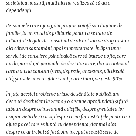
societatea noastră, mulți nici nu realizează că au o
dependență.
Persoanele care ajung, din proprie voință sau împinse de
familie, la un spital de psihiatrie pentru a se trata de
tulburările legate de consumul de alcool sau de droguri stau
aici câteva săptămâni, apoi sunt externate. În lipsa unor
servicii de consiliere psihologică care să trateze pofta, care
nu dispare după perioada de dezintoxicare, dar și contextul
care a dus la consum (stres, depresie, anxietate, plictiseală
etc), șansele unei recăderi sunt foarte mari, de peste 90%.
În fața acestei probleme uriașe de sănătate publică, am
decis să deschidem la Scena9 o discuție aprofundată și fără
tabuuri despre ce înseamnă adicțiile, despre greutatea lor
asupra vieții de zi cu zi, despre ce nu fac instituțiile pentru a-i
ajuta pe cei care se luptă cu dependența, dar mai ales
despre ce ar trebui să facă. Am început această serie de