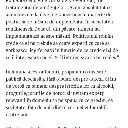
România când vine vorba de prevenirea și de
tratamentul dependențelor. „Avem absolut tot ce
avem nevoie la nivel de know-how în materie de
politici și de măsuri de implementat în societatea
românească. Doar că, din păcate, nimeni nu
implementează aceste măsuri. Politicianul român
crede că el nu trebuie să caute experți cu care să
vorbească, legiferează în funcție de ce crede el și de
ce îl interesează pe el. Și îl interesează să fie reales.“
În lumina acestor lucruri, propunem o discuție
publică deschisă și fără tabuuri despre adicții. Stăm
de vorbă cu oameni despre istoriile lor cu alcoolul,
drogurile, jocurile de noroc, și invităm experți
relevanți în domeniu să ne spună cu ce greșim, ca
societate, față de unii dintre cei mai vulnerabili
dintre noi.