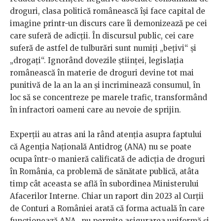
droguri, clasa politică românească își face capital de
imagine printr-un discurs care îi demonizează pe cei
care suferă de adicții. În discursul public, cei care
suferă de astfel de tulburări sunt numiți „bețivi“ și
„drogați“. Ignorând dovezile științei, legislația
românească în materie de droguri devine tot mai
punitivă de la an la an și incriminează consumul, în
loc să se concentreze pe marele trafic, transformând
în infractori oameni care au nevoie de sprijin.
Experții au atras ani la rând atenția asupra faptului
că Agenția Națională Antidrog (ANA) nu se poate
ocupa într-o manieră calificată de adicția de droguri
în România, ca problemă de sănătate publică, atâta
timp cât aceasta se află în subordinea Ministerului
Afacerilor Interne. Chiar un raport din 2023 al Curții
de Conturi a României arată că forma actuală în care
funcționează ANA „nu permite asigurarea uniformă și