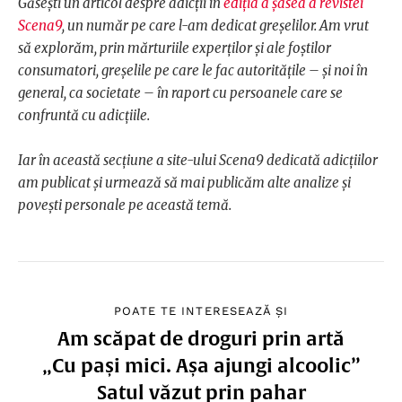
Găsești un articol despre adicții în
ediția a șasea a revistei
Scena9
, un număr pe care l-am dedicat greșelilor. Am vrut
să explorăm, prin mărturiile experților și ale foștilor
consumatori, greșelile pe care le fac autoritățile – și noi în
general, ca societate – în raport cu persoanele care se
confruntă cu adicțiile.
Iar în această secțiune a site-ului Scena9 dedicată adicțiilor
am publicat și urmează să mai publicăm alte analize și
povești personale pe această temă.
POATE TE INTERESEAZĂ ȘI
Am scăpat de droguri prin artă
„Cu pași mici. Așa ajungi alcoolic”
Satul văzut prin pahar