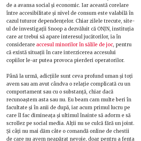
de a avansa social și economic. Iar această corelare
între accesibilitate și nivel de consum este valabilă în
cazul tuturor dependențelor. Chiar zilele trecute, site-
ul de investigații Snoop a dezvăluit că ONJN, instituția
care ar trebui să apare interesul jucătorilor, ia în
considerare
accesul minorilor în sălile de joc
, pentru
că există situații în care interzicerea accesului
copiilor le-ar putea provoca pierderi operatorilor.
Până la urmă, adicțiile sunt ceva profund uman și toți
avem sau am avut cândva o relație complicată cu un
comportament sau cu o substanță, chiar dacă
recunoaștem asta sau nu. Eu beam cam multe beri în
facultate și în anii de după, iar acum primul lucru pe
care îl fac dimineața și ultimul înainte să adorm e să
scrollez pe social media. Alții nu se culcă fără un joint.
Și câți nu mai dăm câte o comandă online de chestii
de care nu avem neapărat nevoie, doar pentru a fenta