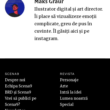
Maks Graur
Ilustrator digital și art director.
Îi place să vizualizeze emoții
complicate, greu de pus în
cuvinte. Îl găsiți
aici
și pe
instagram
.
SCENA9
REVISTA
Despre noi
Personaje
Echipa Scena9
Arte
BRD și Scena9
Intră la idei
Vrei să publici pe
Lumea noastră
Scena9?
Special