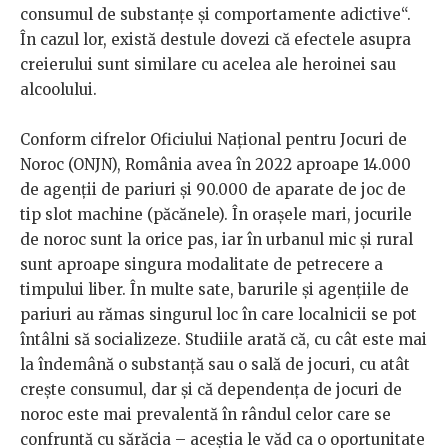
consumul de substanțe și comportamente adictive“.
În cazul lor, există destule dovezi că efectele asupra
creierului sunt similare cu acelea ale heroinei sau
alcoolului.
Conform cifrelor Oficiului Național pentru Jocuri de
Noroc (ONJN), România avea în 2022 aproape 14.000
de agenții de pariuri și 90.000 de aparate de joc de
tip slot machine (păcănele). În orașele mari, jocurile
de noroc sunt la orice pas, iar în urbanul mic și rural
sunt aproape singura modalitate de petrecere a
timpului liber. În multe sate, barurile și agențiile de
pariuri au rămas singurul loc în care localnicii se pot
întâlni să socializeze. Studiile arată că, cu cât este mai
la îndemână o substanță sau o sală de jocuri, cu atât
crește consumul, dar și că dependența de jocuri de
noroc este mai prevalentă în rândul celor care se
confruntă cu sărăcia – aceștia le văd ca o oportunitate