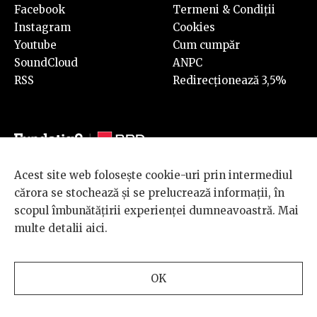
Facebook
Termeni & Condiții
Instagram
Cookies
Youtube
Cum cumpăr
SoundCloud
ANPC
RSS
Redirecționează 3,5%
Acest site web folosește cookie-uri prin intermediul
© 2026 BRD Groupe Société Générale, toate drepturile rezervate.
cărora se stochează și se prelucrează informații, în
Scena 9 este un proiect sustinut de
BRD GROUPE SOCIÉTÉ
scopul îmbunătățirii experienței dumneavoastră. Mai
GÉNÉRALE
.
multe detalii
aici
.
Design and development
OK
by
INTERKORP