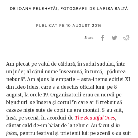
DE
IOANA PELEHATĂI
, FOTOGRAFII DE
LARISA BALTĂ
PUBLICAT PE 10 AUGUST 2016
Am plecat pe valul de căldură, în sudul sudului, într-
un județ al cărui nume înseamnă, în turcă, „pădurea
nebună”. Am ajuns la empatie – asta-i tema ediției XI
din Ideo Ideis, care s-a deschis oficial luni, pe 8
august, la orele 19. Organizatorii erau cu nervii pe
bigudiuri: se însera și cortul în care ar fi trebuit să
cazeze niște sute de copii nu era montat. S-au suit,
însă, pe scenă, în acorduri de
The Beautiful Ones
,
cântat cald de-un băiat de la tehnic. Au făcut și
in
jokes
, pentru festival și prietenii lui: pe scenă s-au suit