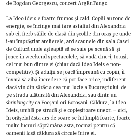
de Bogdan Georgescu, concert ArgEnTango.
La Ideo Ideis e foarte frumos și cald. Copiii au tone de
energie, se încinge mai tare asfaltul din Alexandria
sub ei, fierb sălile de clasă din școlile din oraș pe unde
i-au împrăștiat atelierele, ard scaunele din sala Casei
de Cultură unde așteaptă să se suie pe scenă să-și
joace în weekend spectacolele, să vadă cine-i, totuși,
cel mai bun dintre ei (chiar dacă Ideo Ideis e non-
competitiv). Și adulții se joacă împreună cu copiii, îi
învață să aibă încredere că pot face orice, indiferent
dacă vin din sărăcia cea mai lucie a Bucureștiului, de
pe strada alăturată din Alexandria, sau dintr-un
shrinking city
ca Focșani ori Botoșani. Căldura, la Ideo
Ideis, umblă pe stradă și e copleșitoare uneori – aici,
în orășelul ăsta ars de soare se întâmplă foarte, foarte
multe lucruri săptămâna asta, tocmai pentru că
oamenii lasă căldura să circule între ei.