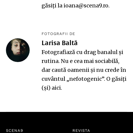
găsiți la ioana@scena9.ro.
FOTOGRAFII DE
Larisa Baltă
Fotografiază cu drag banalul și
rutina. Nu e cea mai sociabilă,
dar caută oamenii și nu crede în
cuvântul „nefotogenic”. O găsiți
(și)
aici
.
SCENA9
REVISTA