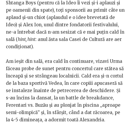
Shtanga Boys (pentru că la Ideo îi vezi și-i aplauzi și
pe oamenii din spate), toți sponsorii au primit câte un
aplaud și-un chiot (aplaudul e o idee brevetată de
Ideo) și Alex Ion, unul dintre fondatorii festivalului,
ne-a întrebat dacă n-am sesizat că e mai puțin cald în
sală (
hint, hint
: anul ăsta sala Casei de Cultură are aer
condiționat).
Am ieșit din sală, era cald în continuare, vizavi Urma
făceau probe de sunet pentru concertul care stătea să
înceapă și se strângeau localnicii. Cald era și-n cortul
de la baza sportivă Vedea, în care copiii apucaseră să
se instaleze înainte de petrecerea de deschidere. Și
s-au încins la dansat, la un battle de breakdance,
Ferentari vs. Buzău și au plonjat în piscina „aproape
semi-olimpică” și, în sfârșit, când a dat răcoarea, pe
la 4-5 dimineața, a adormit toată Alexandria.