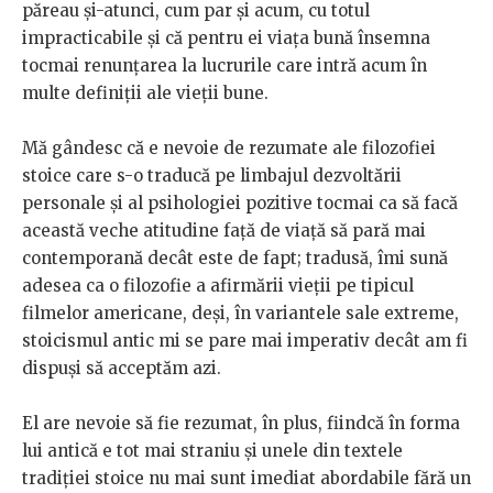
păreau și-atunci, cum par și acum, cu totul
impracticabile și că pentru ei viața bună însemna
tocmai renunțarea la lucrurile care intră acum în
multe definiții ale vieții bune.
Mă gândesc că e nevoie de rezumate ale filozofiei
stoice care s-o traducă pe limbajul dezvoltării
personale și al psihologiei pozitive tocmai ca să facă
această veche atitudine față de viață să pară mai
contemporană decât este de fapt; tradusă, îmi sună
adesea ca o filozofie a afirmării vieții pe tipicul
filmelor americane, deși, în variantele sale extreme,
stoicismul antic mi se pare mai imperativ decât am fi
dispuși să acceptăm azi.
El are nevoie să fie rezumat, în plus, fiindcă în forma
lui antică e tot mai straniu și unele din textele
tradiției stoice nu mai sunt imediat abordabile fără un