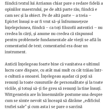
fiindcă textul lui Arrianus chiar pare o redare fidelă a
opiniilor maestrului, pe de altă parte rău, fiindcă e
cam sec și la obiect. Pe de altă parte – a treia –
Epictet însuși n-ar fi vrut să-și înfrumusețeze
înțelepciunea, fiindcă – ca toți filozofii autentici – nu
credea în cărți, și anume nu credea că răspunsul
pentru problemele fundamentale ale vieții se află în
comentariul de text; comentariul era doar un
instrument.
Anticii înțelegeau foarte bine că vanitatea e ultimul
lucru care dispare, cu atât mai mult cu cât trăiau într-
o cultură a onoarei. Înțelegeau așadar că poți să
renunți la toate cusururile de personalitate și la toate
viciile, și totuși să-ți fie greu să renunți la tine însuți.
Wittgenstein are în însemnările postume una despre
cum se simte nevoit să înceapă să dărâme „edificiul
trufiei sale” și cum asta i se pare o sarcină