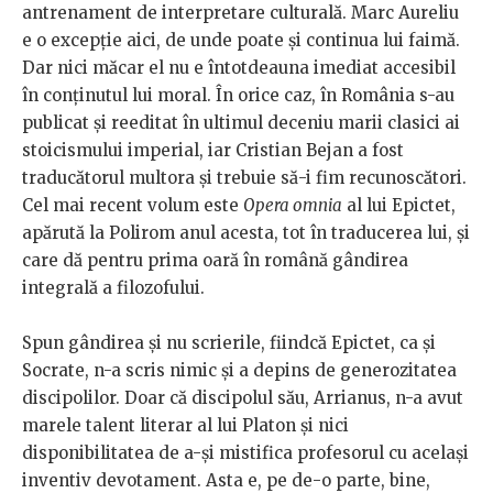
antrenament de interpretare culturală. Marc Aureliu
e o excepție aici, de unde poate și continua lui faimă.
Dar nici măcar el nu e întotdeauna imediat accesibil
în conținutul lui moral. În orice caz, în România s-au
publicat și reeditat în ultimul deceniu marii clasici ai
stoicismului imperial, iar Cristian Bejan a fost
traducătorul multora și trebuie să-i fim recunoscători.
Cel mai recent volum este
Opera omnia
al lui Epictet,
apărută la Polirom anul acesta, tot în traducerea lui, și
care dă pentru prima oară în română gândirea
integrală a filozofului.
Spun gândirea și nu scrierile, fiindcă Epictet, ca și
Socrate, n-a scris nimic și a depins de generozitatea
discipolilor. Doar că discipolul său, Arrianus, n-a avut
marele talent literar al lui Platon și nici
disponibilitatea de a-și mistifica profesorul cu același
inventiv devotament. Asta e, pe de-o parte, bine,