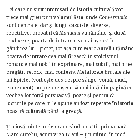
Cei care nu sunt interesați de istoria culturală vor
trece mai greu prin volumul ăsta, unde
Conversațiile
sunt centrale, dar și lungi, cazuiste, diverse,
repetitive; probabil că
Manualul
va rămâne, și după
traducere, poarta de intrare cea mai ușoară în
gândirea lui Epictet, tot așa cum Marc Aureliu rămâne
poarta de intrare cea mai firească în stoicismul
roman: e mai nobil în exprimare, mai subtil, mai bine
pregătit retoric, mai confesiv. Metaforele brutale ale
lui Epictet (vorbește des despre sânge, vomă, muci,
excrement) nu prea reușesc să mai iasă din pagină cu
vechea lor forță persuasivă, poate și pentru că
lucrurile pe care ni le spune au fost repetate în istoria
noastră culturală până la greață.
Țin însă minte unde eram când am citit prima oară
Marc Aureliu, acum vreo 17 ani – țin minte, în mod