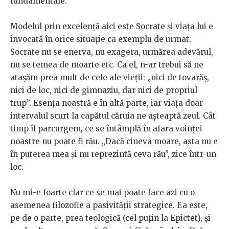
fundamentale.
Modelul prin excelență aici este Socrate și viața lui e
invocată în orice situație ca exemplu de urmat:
Socrate nu se enerva, nu exagera, urmărea adevărul,
nu se temea de moarte etc. Ca el, n-ar trebui să ne
atașăm prea mult de cele ale vieții: „nici de tovarăș,
nici de loc, nici de gimnaziu, dar nici de propriul
trup”. Esența noastră e în altă parte, iar viața doar
intervalul scurt la capătul căruia ne așteaptă zeul. Cât
timp îl parcurgem, ce se întâmplă în afara voinței
noastre nu poate fi rău. „Dacă cineva moare, asta nu e
în puterea mea și nu reprezintă ceva rău”, zice într-un
loc.
Nu mi-e foarte clar ce se mai poate face azi cu o
asemenea filozofie a pasivității strategice. Ea este,
pe de o parte, prea teologică (cel puțin la Epictet), și