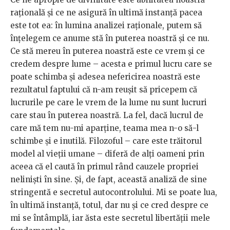
rațională și ce ne asigură în ultimă instanță pacea
este tot ea: în lumina analizei raționale, putem să
înțelegem ce anume stă în puterea noastră și ce nu.
Ce stă mereu în puterea noastră este ce vrem și ce
credem despre lume – acesta e primul lucru care se
poate schimba și adesea nefericirea noastră este
rezultatul faptului că n-am reușit să pricepem că
lucrurile pe care le vrem de la lume nu sunt lucruri
care stau în puterea noastră. La fel, dacă lucrul de
care mă tem nu-mi aparține, teama mea n-o să-l
schimbe și e inutilă. Filozoful – care este trăitorul
model al vieții umane – diferă de alți oameni prin
aceea că el caută în primul rând cauzele propriei
neliniști în sine. Și, de fapt, această analiză de sine
stringentă e secretul autocontrolului. Mi se poate lua,
în ultimă instanță, totul, dar nu și ce cred despre ce
mi se întâmplă, iar ăsta este secretul libertății mele