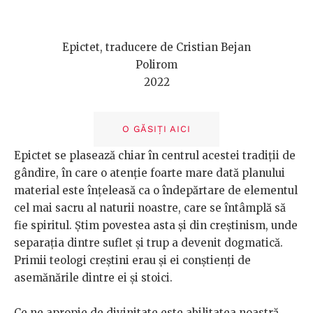
Epictet, traducere de Cristian Bejan
Polirom
2022
O GĂSIȚI AICI
Epictet se plasează chiar în centrul acestei tradiții de
gândire, în care o atenție foarte mare dată planului
material este înțeleasă ca o îndepărtare de elementul
cel mai sacru al naturii noastre, care se întâmplă să
fie spiritul. Știm povestea asta și din creștinism, unde
separația dintre suflet și trup a devenit dogmatică.
Primii teologi creștini erau și ei conștienți de
asemănările dintre ei și stoici.
Ce ne apropie de divinitate este abilitatea noastră