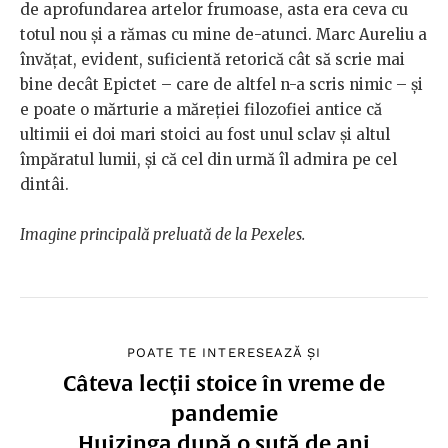
de aprofundarea artelor frumoase, asta era ceva cu
totul nou și a rămas cu mine de-atunci. Marc Aureliu a
învățat, evident, suficientă retorică cât să scrie mai
bine decât Epictet – care de altfel n-a scris nimic – și
e poate o mărturie a măreției filozofiei antice că
ultimii ei doi mari stoici au fost unul sclav și altul
împăratul lumii, și că cel din urmă îl admira pe cel
dintâi.
Imagine principală preluată de la Pexeles.
POATE TE INTERESEAZĂ ȘI
Câteva lecţii stoice în vreme de
pandemie
Huizinga după o sută de ani