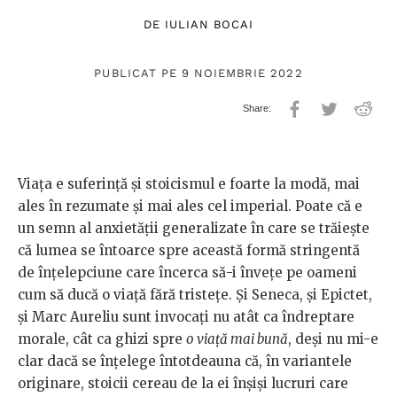
DE
IULIAN BOCAI
PUBLICAT PE 9 NOIEMBRIE 2022
Viața e suferință și stoicismul e foarte la modă, mai
ales în rezumate și mai ales cel imperial. Poate că e
un semn al anxietății generalizate în care se trăiește
că lumea se întoarce spre această formă stringentă
de înțelepciune care încerca să-i învețe pe oameni
cum să ducă o viață fără tristețe. Și Seneca, și Epictet,
și Marc Aureliu sunt invocați nu atât ca îndreptare
morale, cât ca ghizi spre
o viață mai bună
, deși nu mi-e
clar dacă se înțelege întotdeauna că, în variantele
originare, stoicii cereau de la ei înșiși lucruri care