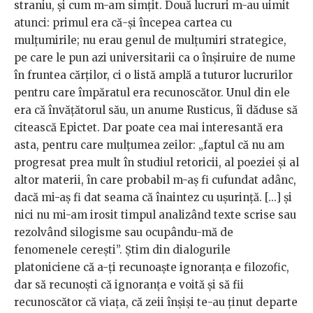
straniu, și cum m-am simțit. Două lucruri m-au uimit
atunci: primul era că-și începea cartea cu
mulțumirile; nu erau genul de mulțumiri strategice,
pe care le pun azi universitarii ca o înșiruire de nume
în fruntea cărților, ci o listă amplă a tuturor lucrurilor
pentru care împăratul era recunoscător. Unul din ele
era că învățătorul său, un anume Rusticus, îi dăduse să
citească Epictet. Dar poate cea mai interesantă era
asta, pentru care mulțumea zeilor: „faptul că nu am
progresat prea mult în studiul retoricii, al poeziei și al
altor materii, în care probabil m-aș fi cufundat adânc,
dacă mi-aș fi dat seama că înaintez cu ușurință. [...] și
nici nu mi-am irosit timpul analizând texte scrise sau
rezolvând silogisme sau ocupându-mă de
fenomenele cerești”. Știm din dialogurile
platoniciene că a-ți recunoaște ignoranța e filozofic,
dar să recunoști că ignoranța e voită și să fii
recunoscător că viața, că zeii înșiși te-au ținut departe