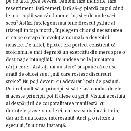
pe de alta, prea severă. Oameni fără mândrie, fără
resentiment, fără temeri, fără să-și piardă capul când
le mor copiii sau când mor ei înșiși – de unde să-i
scoți? Astăzi înțelegem mai bine firescul psihic al
tristeții în fața morții, înțelegem chiar și necesitatea
ei ca pe o etapă în evoluția normală a devenirii
noastre. De altfel, Epictet era perfect conștient că
stoicismul e mai degrabă un exercițiu din mers spre o
destinație intangibilă. Pe undeva pe la jumătatea
cărții cere: „Arătați-mi un stoic”, și spune că ce i se
arată de obicei sunt „mii care rostesc discursuri
stoice”. Nu poți deveni cu adevărat lipsit de pasiuni.
Poți cel mult să ai principii și să te lași condus de ele
și aceste principii pot fi alese cu grijă. Visului acestuia
al despărțirii de corporalitatea manifestă, cu
dorințele și aversiunile ei, nu i s-a scris încă istoria,
dar ar fi una foarte interesantă. Ar fi și o istorie a
eșecului, în ultimă instanță.