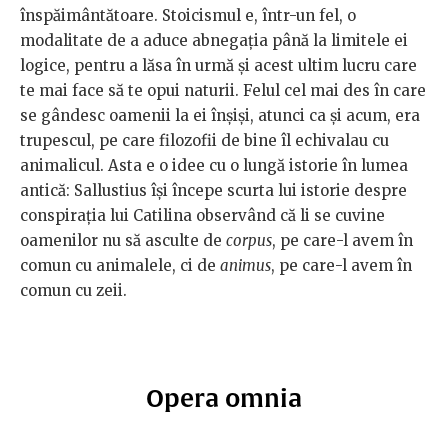
înspăimântătoare. Stoicismul e, într-un fel, o
modalitate de a aduce abnegația până la limitele ei
logice, pentru a lăsa în urmă și acest ultim lucru care
te mai face să te opui naturii. Felul cel mai des în care
se gândesc oamenii la ei înșiși, atunci ca și acum, era
trupescul, pe care filozofii de bine îl echivalau cu
animalicul. Asta e o idee cu o lungă istorie în lumea
antică: Sallustius își începe scurta lui istorie despre
conspirația lui Catilina observând că li se cuvine
oamenilor nu să asculte de
corpus
, pe care-l avem în
comun cu animalele, ci de
animus
, pe care-l avem în
comun cu zeii.
Opera omnia