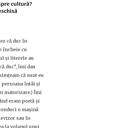
spre cultură?
eschisă
nez că duc în
e încheie cu
l și literele au
că duc”, îmi dau
i simțeam că sunt eu
 persoana întâi și
m maturizare.) Îmi
când eram poetă și
 conduci o mașină
levizor sau în
ea la volanul unui