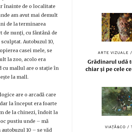
r înainte de o localitate
unde am avut mai demult
ani de la terminarea
rt de nunți, cu fântână de
 sculptat. Autobuzul 10,
opierea casei mele, se
ARTE VIZUALE
t la zoo, acolo era
Grădinarul udă to
 cu mallul are o stație în
chiar și pe cele c
ește la mall.
logice are o arcadă care
dar la început era foarte
m de la chinezi, îndoit la
 loc pustiu unde – mă
VIAȚĂ&CO
/
 autobuzul 10 – se văd