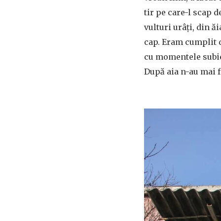
tir pe care-l scap 
vulturi urâți, din ă
cap. Eram cumplit d
cu momentele subiec
După aia n-au mai fo