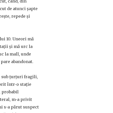
ut, când, din
cut de atunci șapte
rește, repede și
 lui 10. Uneori mă
ații și mă urc la
uc la mall, unde
t pare abandonat.
sub țurțuri fragili,
rit într-o stație
i probabil
eral, m-a privit
 mi s-a părut suspect