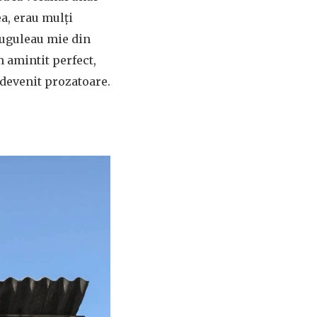
ea, erau mulți
ciuguleau mie din
m amintit perfect,
 devenit prozatoare.