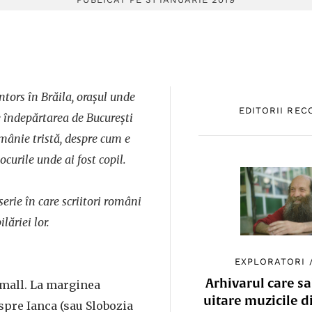
ntors în Brăila, orașul unde
EDITORII RE
e îndepărtarea de București
mânie tristă, despre cum e
locurile unde ai fost copil.
serie în care scriitori români
lăriei lor.
EXPLORATORI
Arhivarul care sa
 mall. La marginea
uitare muzicile d
 spre Ianca (sau Slobozia