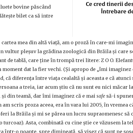
Ce cred tinerii de
iluete bovine păscând
Întrebare d
lătește bilet ca să intre
, cartea mea din altă viață, am o proză în care-mi imagi
 vultur pleșuv la grădina zoologică din Brăila și care s
t de tablă, care ține în trompă trei litere: Z O O. Elefantu
n moment dat la fier vechi. (Și apropo de „îmi imaginez 
, că diferența între viața cealaltă și aceasta e că atunc
ersoana a treia, iar acum știu că nu sunt eu nici măcar la
el și din teamă, dar îmi imaginez că e mai
safe
să-i spune
am scris proza aceea, era în vara lui 2005, în vremea 
oferi la Brăila și mi se părea un lucru supraomenesc să
o turcoaz). Asta, combinată cu cine știe ce văzusem la te
 ca într-o noapte, spre dimineață, să visez că sunt pe șos