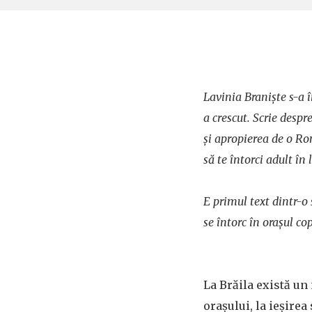
Lavinia Braniște s-a î
a crescut. Scrie despr
și apropierea de o Ro
să te întorci adult în 
E primul text dintr-o 
se întorc în orașul copi
La Brăila există un
orașului, la ieșirea