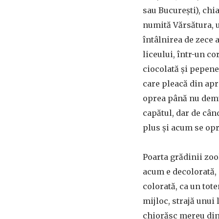
sau București), chia
numită Vărsătura, 
întâlnirea de zece 
liceului, într-un co
ciocolată și pepene
care pleacă din apr
oprea până nu demul
capătul, dar de când
plus și acum se opr
Poarta grădinii zoo
acum e decolorată, 
colorată, ca un tote
mijloc, strajă unui
chiorăsc mereu din