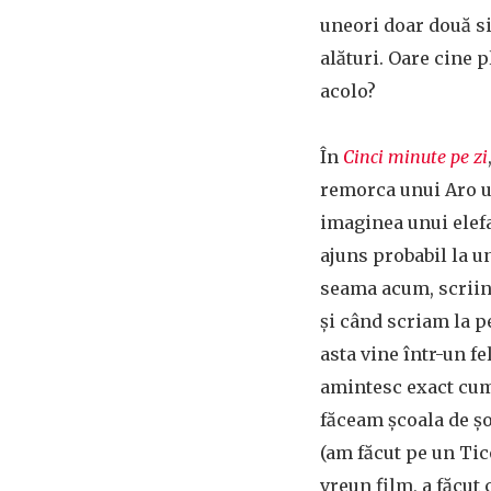
uneori doar două s
alături. Oare cine p
acolo?
În
Cinci minute pe zi
remorca unui Aro un
imaginea unui elefan
ajuns probabil la u
seama acum, scriind
și când scriam la p
asta vine într-un f
amintesc exact cum 
făceam școala de ș
(am făcut pe un Tic
vreun film, a făcut