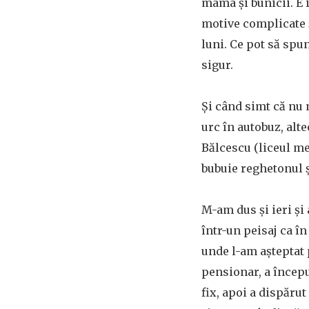
mama și bunicii. E 
motive complicate ș
luni. Ce pot să spu
sigur.
Și când simt că nu m
urc în autobuz, alte
Bălcescu (liceul me
bubuie reghetonul ș
M-am dus și ieri și 
într-un peisaj ca în
unde l-am așteptat 
pensionar, a începu
fix, apoi a dispărut