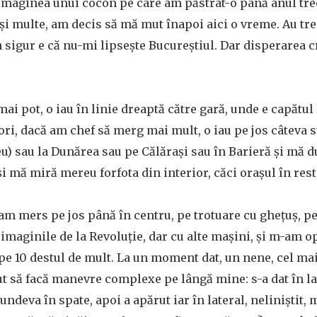
imaginea unui cocon pe care am păstrat-o până anul trec
i multe, am decis să mă mut înapoi aici o vreme. Au tre
n sigur e că nu-mi lipsește Bucureștiul. Dar disperarea c
ai pot, o iau în linie dreaptă către gară, unde e capătul
ori, dacă am chef să merg mai mult, o iau pe jos câteva st
u) sau la Dunărea sau pe Călărași sau în Barieră și mă d
i mă miră mereu forfota din interior, căci orașul în res
am mers pe jos până în centru, pe trotuare cu ghețuș, pe 
 imaginile de la Revoluție, dar cu alte mașini, și m-am op
pe 10 destul de mult. La un moment dat, un nene, cel ma
t să facă manevre complexe pe lângă mine: s-a dat în lat
 undeva în spate, apoi a apărut iar în lateral, neliniștit,