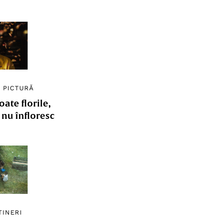
/
PICTURĂ
ate florile,
e nu înfloresc
TINERI