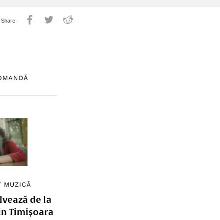
COMANDĂ
/
MUZICĂ
lvează de la
in Timișoara