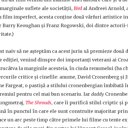
 marginale suflete ale societății,
Bird
al Andreei Arnold, 
 film imperfect, acesta conține două vârfuri artistice i
Barry Keoughan și Franz Rogowski, doi dintre actorii-fe
itate.)
fost naiv să ne așteptăm ca acest juriu să premieze două 
e ediției, venind dinspre doi importanți veterani ai Croa
ucâtva la marginile acesteia, în ciuda renumelui (ba chi
ercurile critice și cinefile: anume, David Cronenberg și 
ne Fargeat, o pastișă a stilului cronenbergian îmbibată î
emiul pentru cel mai bun scenariu. Iar
daddy
Cronenber
lungmetraj,
The Shrouds
, care îi purifică stilul criptic și
ână în punctul în care ele sunt construite majoritar prin 
ace un arc peste timp către primele lui filme cu tente e