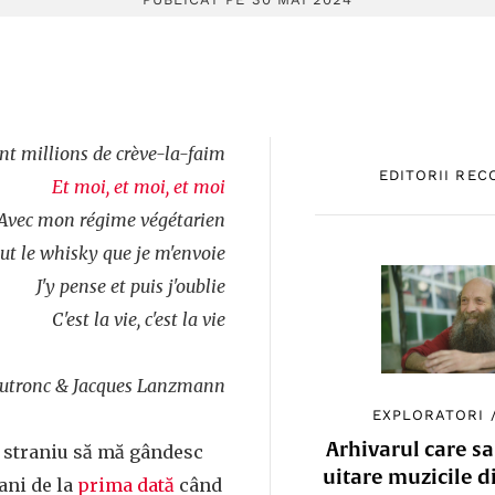
nt millions de crève-la-faim
EDITORII RE
Et moi, et moi, et moi
Avec mon régime végétarien
out le whisky que je m'envoie
J'y pense et puis j'oublie
C'est la vie, c'est la vie
Dutronc & Jacques Lanzmann
EXPLORATORI
Arhivarul care sa
 straniu să mă gândesc
uitare muzicile d
ani de la
prima dată
când