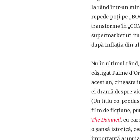
la rând într-un min
repede poți pe „BO
transforme în „COM
supermarketuri nu 
după inflația din ul
Nu în ultimul rând,
câștigat Palme d’Or
acest an, cineasta 
ei dramă despre vie
(Un titlu co-produs
film de ficțiune, p
The Damned
, cu car
o șansă istorică, ce
importantă a unuia 