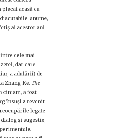
a plecat acasă cu
ndiscutabile: anume,
tiș ai acestor ani
dintre cele mai
zetei, dar care
ar, a adulării) de
Jia Zhang-Ke.
The
n cinism, a fost
g însuși a revenit
 preocupările legate
dialog și sugestie,
xperimentale.