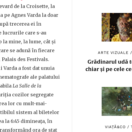
vard de la Croisette, la
ia pe Agnes Varda la doar
upă trecerea ei în
te lucrurile care s-au
 la mine, la lume, cât și
are se adună în fiecare
ARTE VIZUALE
 Palais des Festivals.
Grădinarul udă to
i Varda a fost dat unuia
chiar și pe cele c
inematografe ale palatului
țabila
La Salle de la
ariția cozilor segregate
irea lor cu mult-mai-
ibilul sistem al biletelor
ea la 6:45 dimineața, în
VIAȚĂ&CO
/
transformând ora de stat