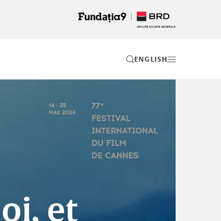
EN
oi, et