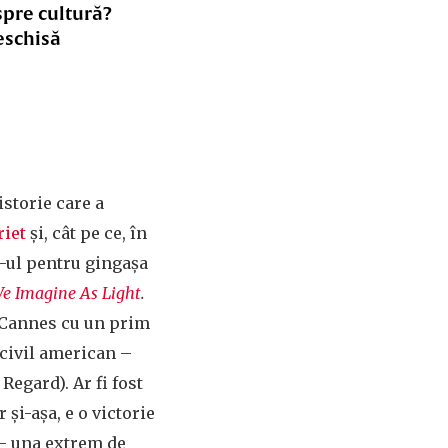
spre cultură?
eschisă
storie care a
riet
și, cât pe ce, în
-ul pentru gingașa
We Imagine As Light
.
a Cannes cu un prim
 civil american –
Regard). Ar fi fost
 și-așa, e o victorie
 – una extrem de