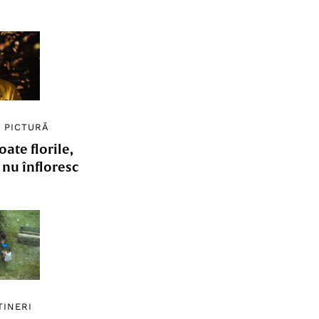
/
PICTURĂ
ate florile,
e nu înfloresc
TINERI