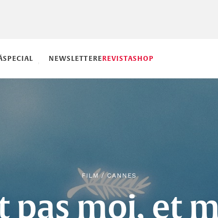
Ă
SPECIAL
NEWSLETTERE
REVISTA
SHOP
FILM
/
CANNES
t pas moi, et m