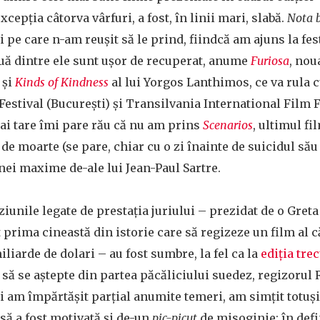
excepția câtorva vârfuri, a fost, în linii mari, slabă.
Nota 
ri pe care n-am reușit să le prind, fiindcă am ajuns la fes
Două dintre ele sunt ușor de recuperat, anume
Furiosa
, nou
 și
Kinds of Kindness
al lui Yorgos Lanthimos, ce va rula
Festival (București) și Transilvania International Film F
ai tare îmi pare rău că nu am prins
Scenarios
, ultimul fi
e moarte (se pare, chiar cu o zi înainte de suicidul său 
unei maxime de-ale lui Jean-Paul Sartre.
iziunile legate de prestația juriului – prezidat de o Gret
 prima cineastă din istorie care să regizeze un film al c
miliarde de dolari – au fost sumbre, la fel ca la
ediția tre
vă să se aștepte din partea păcăliciului suedez, regizorul
i am împărtășit parțial anumite temeri, am simțit totuși
să a fost motivată și de-un
pic-picuț
de misoginie: în defi