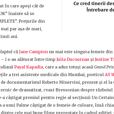
Ce cred tinerii de
ut în care apeși cât de
Întrebare d
OK” înainte să se
PLETE”. Prețurile din
mai par așa de mari,
timii ani.
 faptul că
Jane Campion
nu mai este singura femeie din i
 – i s-au alăturat între timp
Julia Ducournau
și
Justine T
indiană
Payal Kapadia
, care a adus totuși acasă
Grand Prix
țile a trei asistente medicale din Mumbai, poeticul
All 
 de documentaristul Roberto Minervini, prezent și el l
uternic de-dramatizat, cvasi-Bressonian despre războiul
e-a câștigat premiul pentru regie al secțiunii Un Certain 
a a unui Palme câștigat de o femeie de culoare, însă chiar
dintre cele mai bune filme prezentate în cadrul ediției