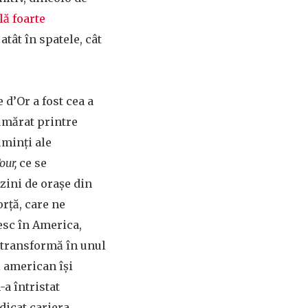
lă foarte
tât în spatele, cât
 d’Or a fost cea a
umărat printre
uminți ale
our,
ce se
zini de orașe din
orță, care ne
esc în America,
 transformă în unul
l american își
-a întristat
dicat cariera