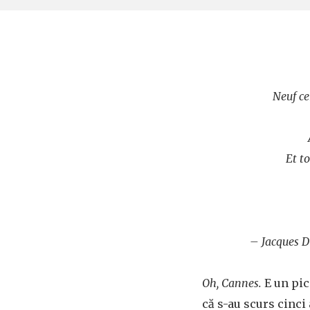
Neuf ce
Et t
– Jacques 
Oh, Cannes.
E un pic
că s-au scurs cinci 