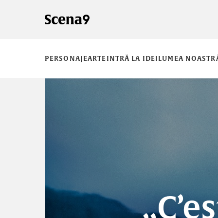
PERSONAJE
ARTE
INTRĂ LA IDEI
LUMEA NOASTR
„C’es