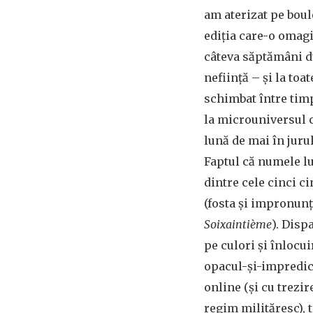
am aterizat pe boule
ediția care-o omag
câteva săptămâni d
neființă – și la toa
schimbat între timp
la microuniversul c
lună de mai în jurul
Faptul că numele lu
dintre cele cinci c
(fosta și impronun
Soixaintième
). Disp
pe culori și înlocu
opacul-și-impredict
online (și cu trezir
regim milităresc), 