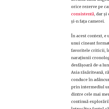
orice rezerve pe ca
consistentă
, dar ș
și-n fața camerei.
În acest context, e 
unui cineast format
favoritele criticii,
narațiunii cronolog
desfășoară de-a lun
Asia răsăriteană,
ră
conduce în adâncuri
prin intermediul u
dintre cele mai mem
continuă explorăril
întrucâtva faptul c