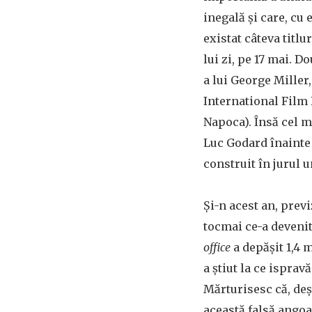
inegală și care, cu 
existat câteva titlu
lui zi, pe 17 mai. 
a lui George Miller,
International Film 
Napoca). Însă cel m
Luc Godard înainte d
construit în jurul 
Și-n acest an, prev
tocmai ce-a devenit
office
a depășit 1,4 
a știut la ce ispra
Mărturisesc că, deș
această falsă angoa