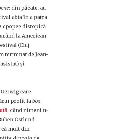
bene:
din păcate, au
tival abia în a patra
a epopee distopică
 curând la American
estival (Cluj-
lm terminat de Jean-
asistat) și
a Gerwig care
ărui profit la
box
cută
, când nimeni n-
 Ruben Ostlund.
 că mult din
nitiv, dincolo de