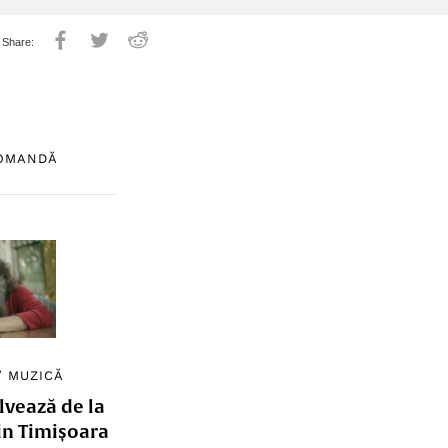
COMANDĂ
/
MUZICĂ
lvează de la
in Timișoara