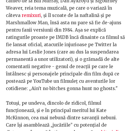
cameo de la Bill Murray, Dan Aykroyd şi Sigourney
Weaver, reia tema muzicală, pe care o variază în
câteva
remixuri
, şi îl scoate de la naftalină şi pe
Marshmallow Man, însă asta nu pare să fie de-ajuns
pentru fanii versiunii din 1984. Aşa se explică
ratingurile proaste pe IMDB încă dinainte ca filmul să
fie lansat oficial, atacurile injurioase pe Twitter la
adresa lui Leslie Jones (care au dus la suspendarea
permanentă a unor utilizatori), şi o grămadă de alte
comentarii negative - genul de reacţii pe care le
întâlnesc şi personajele principale din film după ce
postează pe YouTube un filmuleţ cu aventurile lor
cotidiene: „Ain’t no bitches gonna hunt no ghosts."
Totuşi, pe undeva, dincolo de ridicol, filmul
funcţionează, şi e în principal meritul lui Kate
McKinnon, cea mai nebună dintre savanţii nebuni.
Care îşi asamblează „jucăriile” cu potenţial de