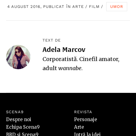
4 AUGUST 2016, PUBLICAT ÎN
ARTE
/
FILM
/
UMOR
TEXT DE
Adela Marcov
Corporatistă. Cinefil amator,
adult
wannabe
.
SCENA9
REVISTA
Despre noi
Personaje
Echipa Scena9
Arte
BRD și Scena9
Intră la idei