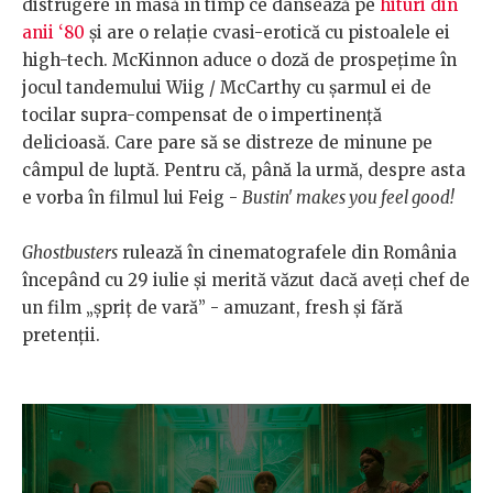
distrugere în masă în timp ce dansează pe
hituri din
anii ‘80
şi are o relaţie cvasi-erotică cu pistoalele ei
high-tech. McKinnon aduce o doză de prospeţime în
jocul tandemului Wiig / McCarthy cu şarmul ei de
tocilar supra-compensat de o impertinenţă
delicioasă. Care pare să se distreze de minune pe
câmpul de luptă. Pentru că, până la urmă, despre asta
e vorba în filmul lui Feig -
Bustin' makes you feel good!
Ghostbusters
rulează în cinematografele din România
începând cu 29 iulie şi merită văzut dacă aveţi chef de
un film „şpriţ de vară” - amuzant, fresh şi fără
pretenţii.