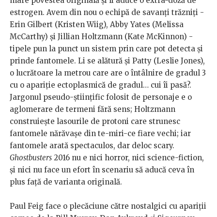
mare povestea originală şi îi aduce o extra-doză de
estrogen. Avem din nou o echipă de savanţi trăzniţi -
Erin Gilbert (Kristen Wiig), Abby Yates (Melissa
McCarthy) şi Jillian Holtzmann (Kate McKinnon) -
tipele pun la punct un sistem prin care pot detecta şi
prinde fantomele. Li se alătură şi Patty (Leslie Jones),
o lucrătoare la metrou care are o întâlnire de gradul 3
cu o apariţie ectoplasmică de gradul… cui îi pasă?.
Jargonul pseudo-ştiinţific folosit de personaje e o
aglomerare de termeni fără sens; Holtzmann
construieşte lasourile de protoni care strunesc
fantomele nărăvaşe din te-miri-ce fiare vechi; iar
fantomele arată spectaculos, dar deloc scary.
Ghostbusters
2016 nu e nici horror, nici science-fiction,
şi nici nu face un efort în scenariu să aducă ceva în
plus faţă de varianta originală.
Paul Feig face o plecăciune către nostalgici cu apariţii