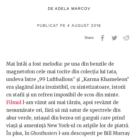
DE
ADELA MARCOV
PUBLICAT PE 4 AUGUST 2016
Mai întâi a fost melodia: pe una din benzile de
magnetofon cele mai tocite din colecţia lui tata,
undeva între „99 Luftballons” şi „Karma Khameleon”
era şlagărul ăsta irezistibil, cu sintetizatoare, istorii
cu stafii şi un refren imposibil de scos din minte.
Filmul
l-am văzut ani mai târziu, apoi revăzut de
nenumărate ori, fără să mă satur de spectrele din
abur verde, uriaşul din bezea ori garguii care prind
viaţă şi ameninţă New York-ul cu aripile lor de piatră.
În plus, în
Ghostbusters
l-am descoperit pe Bill Murray