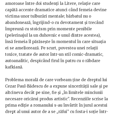
amoroase între doi studenți la Litere, relație care
capătă accente dramatice atunci când femeia devine
victima unor tulburări mentale; bărbatul nu o
abandonează, îngrijind-o cu devotament și trecând
împreună cu stoicism prin momente penibile
(pelerinajul la un duhovnic e unul dintre acestea),
însă femeia îl părăsește în momentul în care situația
ei se ameliorează. Pe scurt, povestea unei relații
toxice, tratate de autor într-un stil comic-dramatic,
autoanalitic, despicând firul în patru cu o răbdare
kafkiană.
Problema morală de care vorbeam ține de dreptul lui
Cezar Paul-Bădescu de a expune sincerității sale și pe
altcineva decât pe sine, fie și „în limitele minciunii
necesare oricărui produs artistic”. Recenziile scrise la
prima ediție a romanului s-au învârtit în jurul acestui
drept al unui autor de a se „răfui” cu fosta-i soție într-