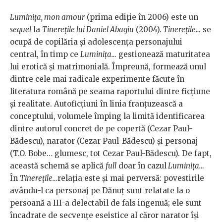
Luminiţa, mon amour
(prima ediție în 2006) este un
sequel
la
Tinereţile lui Daniel Abagiu
(2004).
Tinerețile…
se
ocupă de copilăria și adolescența personajului
central, în timp ce
Luminița…
gestionează maturitatea
lui erotică și matrimonială. Împreună, formează unul
dintre cele mai radicale experimente făcute în
literatura română pe seama raportului dintre ficțiune
și realitate. Autoficțiuni în linia franțuzească a
conceptului, volumele împing la limită identificarea
dintre autorul concret de pe copertă (Cezar Paul-
Bădescu), narator (Cezar Paul-Bădescu) și personaj
(T.O. Bobe… glumesc, tot Cezar Paul-Bădescu). De fapt,
această schemă se aplică
full
doar în cazul
Luminița…
În
Tinereţile…
relația este și mai perversă: povestirile
avându-l ca personaj pe Dănuț sunt relatate la o
persoană a III-a delectabil de fals ingenuă; ele sunt
încadrate de secvențe eseistice al căror narator își