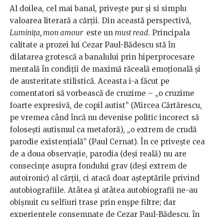
Al doilea, cel mai banal, privește pur și si simplu
valoarea literară a cărții. Din această perspectivă,
Luminița, mon amour
este un
must read
. Principala
calitate a prozei lui Cezar Paul-Bădescu stă în
dilatarea grotescă a banalului prin hiperprocesare
mentală în condiții de maximă răceală emoțională și
de austeritate stilistică. Aceasta i-a făcut pe
comentatori să vorbească de cruzime – „o cruzime
foarte expresivă, de copil autist” (Mircea Cărtărescu,
pe vremea când încă nu devenise politic incorect să
folosești autismul ca metaforă), „o extrem de crudă
parodie existențială” (Paul Cernat). În ce privește cea
de a doua observație, parodia (deși reală) nu are
consecințe asupra fondului grav (deși extrem de
autoironic) al cărții, ci atacă doar așteptările privind
autobiografiile. Atâtea și atâtea autobiografii ne-au
obișnuit cu selfiuri trase prin enșpe filtre; dar
experiențele consemnate de Cezar Paul-Bădescu, în