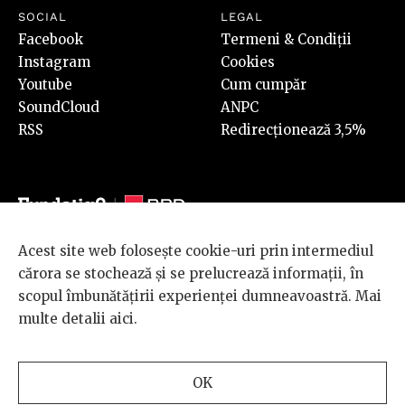
SOCIAL
LEGAL
Facebook
Termeni & Condiții
Instagram
Cookies
Youtube
Cum cumpăr
SoundCloud
ANPC
RSS
Redirecționează 3,5%
Acest site web folosește cookie-uri prin intermediul
© 2026 BRD Groupe Société Générale, toate drepturile rezervate.
cărora se stochează și se prelucrează informații, în
Scena 9 este un proiect sustinut de
BRD GROUPE SOCIÉTÉ
scopul îmbunătățirii experienței dumneavoastră. Mai
GÉNÉRALE
.
multe detalii
aici
.
Design and development
OK
by
INTERKORP