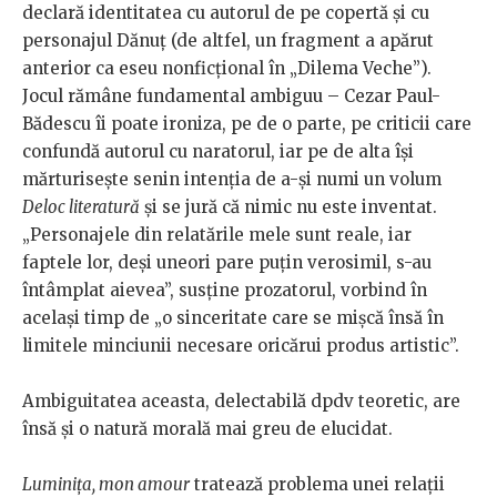
declară identitatea cu autorul de pe copertă și cu
personajul Dănuț (de altfel, un fragment a apărut
anterior ca eseu nonficțional în „Dilema Veche”).
Jocul rămâne fundamental ambiguu – Cezar Paul-
Bădescu îi poate ironiza, pe de o parte, pe criticii care
confundă autorul cu naratorul, iar pe de alta își
mărturisește senin intenția de a-și numi un volum
Deloc literatură
și se jură că nimic nu este inventat.
„Personajele din relatările mele sunt reale, iar
faptele lor, deși uneori pare puțin verosimil, s-au
întâmplat aievea”, susține prozatorul, vorbind în
același timp de „o sinceritate care se mișcă însă în
limitele minciunii necesare oricărui produs artistic”.
Ambiguitatea aceasta, delectabilă dpdv teoretic, are
însă și o natură morală mai greu de elucidat.
Luminiţa, mon amour
tratează problema unei relații