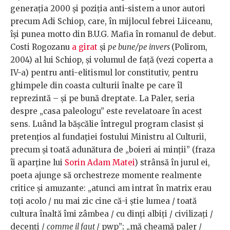
generația 2000 și poziția anti-sistem
a unor autori
precum Adi Schiop, care, în mijlocul febrei Liiceanu,
își punea motto din B.U.G. Mafia în romanul de debut.
Costi Rogozanu
a girat
și
pe bune/pe invers
(Polirom,
2004) al lui Schiop, și volumul de față (vezi coperta a
IV-a) pentru anti-elitismul lor constitutiv, pentru
ghimpele din coasta culturii înalte pe care îl
reprezintă – și pe bună dreptate. La Paler, seria
despre „casa paleologu” este revelatoare în acest
sens. Luând la bășcălie întregul program clasist și
pretențios al fundației fostului Ministru al Culturii,
precum și toată adunătura de „boieri ai minții” (fraza
îi aparține lui
Sorin Adam Matei
) strânsă în jurul ei,
poeta ajunge să orchestreze momente realmente
critice și amuzante: „atunci am intrat în matrix erau
toți acolo / nu mai zic cine că-i știe lumea / toată
cultura înaltă îmi zâmbea / cu dinți albiți / civilizați /
decenți /
comme il faut
/ pwp”; „mă cheamă paler /