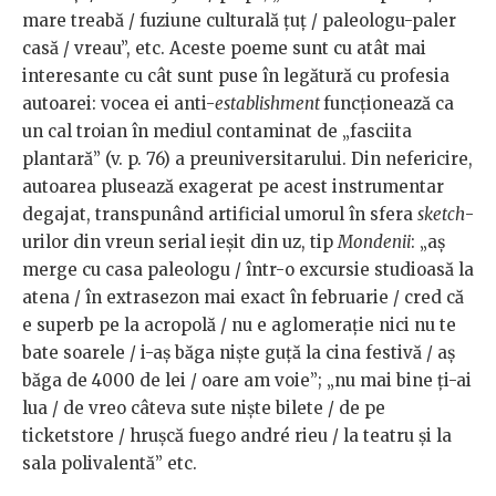
mare treabă / fuziune culturală țuț / paleologu-paler
casă / vreau”, etc. Aceste poeme sunt cu atât mai
interesante cu cât sunt puse în legătură cu profesia
autoarei: vocea ei anti-
establishment
funcționează ca
un cal troian în mediul contaminat de „fasciita
plantară” (v. p. 76) a preuniversitarului. Din nefericire,
autoarea plusează exagerat pe acest instrumentar
degajat, transpunând artificial umorul în sfera
sketch
-
urilor din vreun serial ieșit din uz, tip
Mondenii
: „aș
merge cu casa paleologu / într-o excursie studioasă la
atena / în extrasezon mai exact în februarie / cred că
e superb pe la acropolă / nu e aglomerație nici nu te
bate soarele / i-aș băga niște guță la cina festivă / aș
băga de 4000 de lei / oare am voie”; „nu mai bine ți-ai
lua / de vreo câteva sute niște bilete / de pe
ticketstore / hrușcă fuego andré rieu / la teatru și la
sala polivalentă” etc.