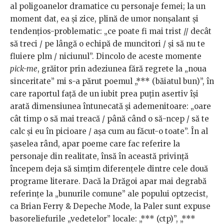
al poligoanelor dramatice cu personaje femei; la un
moment dat, ea și zice, plină de umor nonșalant și
tendențios-problematic: „ce poate fi mai trist // decât
să treci / pe lângă o echipă de muncitori / și să nu te
fluiere plm / niciunul”. Dincolo de aceste momente
pick-me
, grăitor prin adeziunea fără regrete la „noua
sinceritate” mi s-a părut poemul „*** (băiatul bun)”, în
care raportul față de un iubit prea puțin asertiv își
arată dimensiunea întunecată și ademenitoare: „oare
cât timp o să mai treacă / până când o să-ncep / să te
calc și eu în picioare / așa cum au făcut-o toate”. În al
șaselea rând, apar poeme care fac referire la
personaje din realitate, însă în această privință
începem deja să simțim diferențele dintre cele două
programe literare. Dacă la Drăgoi apar mai degrabă
referințe la „bunurile comune” ale popului optzecist,
ca Brian Ferry & Depeche Mode, la Paler sunt expuse
basoreliefurile „vedetelor” locale: „*** (ctp)”, „***