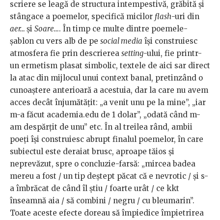
scriere se leagă de structura intempestivă, grăbită și
stângace a poemelor, specifică micilor
flash
-uri din
aer…
și
Soare…
. În timp ce multe dintre poemele-
șablon cu vers alb de pe
social media
își construiesc
atmosfera fie prin descrierea
setting
-ului, fie printr-
un ermetism plasat simbolic, textele de aici sar direct
la atac din mijlocul unui context banal, pretinzând o
cunoaștere anterioară a acestuia, dar la care nu avem
acces decât înjumătățit: „a venit unu pe la mine”, „iar
m-a făcut
academia.edu
de 1 dolar”, „odată când m-
am despărțit de unu” etc. În al treilea rând, ambii
poeți își construiesc abrupt finalul poemelor, în care
subiectul este deraiat brusc, aproape tăios și
neprevăzut, spre o concluzie-farsă: „mircea badea
mereu a fost / un tip deștept păcat că e nevrotic / și s-
a îmbrăcat de când îl știu / foarte urât / ce kkt
înseamnă aia / să combini / negru / cu bleumarin”.
Toate aceste efecte doreau să împiedice împietrirea