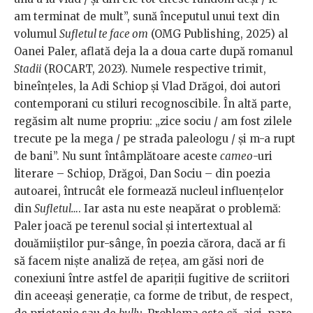
am terminat de mult”, sună începutul unui text din
volumul
Sufletul te face om
(OMG Publishing, 2025) al
Oanei Paler, aflată deja la a doua carte după romanul
Stadii
(ROCART, 2023). Numele respective trimit,
bineînțeles, la Adi Schiop și Vlad Drăgoi, doi autori
contemporani cu stiluri recognoscibile. În altă parte,
regăsim alt nume propriu: „zice sociu / am fost zilele
trecute pe la mega / pe strada paleologu / și m-a rupt
de bani”. Nu sunt întâmplătoare aceste
cameo
-uri
literare – Schiop, Drăgoi, Dan Sociu – din poezia
autoarei, întrucât ele formează nucleul influențelor
din
Sufletul…
. Iar asta nu este neapărat o problemă:
Paler joacă pe terenul social și intertextual al
douămiiștilor pur-sânge, în poezia cărora, dacă ar fi
să facem niște analiză de rețea, am găsi nori de
conexiuni între astfel de apariții fugitive de scriitori
din aceeași generație, ca forme de tribut, de respect,