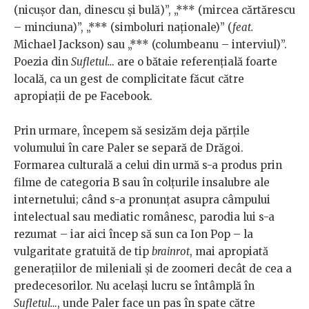
(nicușor dan, dinescu și bulă)”, „*** (mircea cărtărescu
– minciuna)”, „*** (simboluri naționale)” (
feat.
Michael Jackson) sau „*** (columbeanu – interviul)”.
Poezia din
Sufletul…
are o bătaie referențială foarte
locală, ca un gest de complicitate făcut către
apropiații de pe Facebook.
Prin urmare, începem să sesizăm deja părțile
volumului în care Paler se separă de Drăgoi.
Formarea culturală a celui din urmă s-a produs prin
filme de categoria B sau în colțurile insalubre ale
internetului; când s-a pronunțat asupra câmpului
intelectual sau mediatic românesc, parodia lui s-a
rezumat – iar aici încep să sun ca Ion Pop – la
vulgaritate gratuită de tip
brainrot
, mai apropiată
generațiilor de mileniali și de zoomeri decât de cea a
predecesorilor. Nu același lucru se întâmplă în
Sufletul…
, unde Paler face un pas în spate către