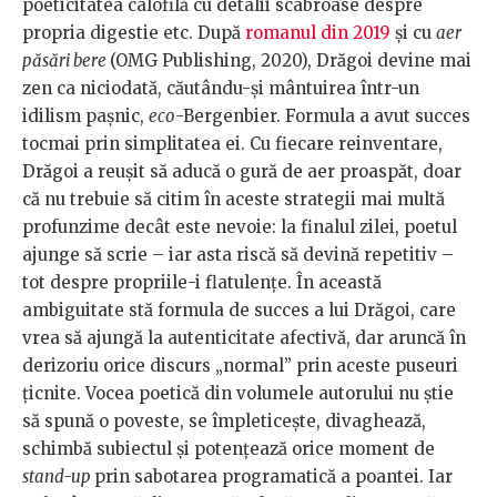
poeticitatea calofilă cu detalii scabroase despre
propria digestie etc. După
romanul din 2019
și cu
aer
păsări bere
(OMG Publishing, 2020), Drăgoi devine mai
zen ca niciodată, căutându-și mântuirea într-un
idilism pașnic,
eco
-Bergenbier. Formula a avut succes
tocmai prin simplitatea ei. Cu fiecare reinventare,
Drăgoi a reușit să aducă o gură de aer proaspăt, doar
că nu trebuie să citim în aceste strategii mai multă
profunzime decât este nevoie: la finalul zilei, poetul
ajunge să scrie – iar asta riscă să devină repetitiv –
tot despre propriile-i flatulențe. În această
ambiguitate stă formula de succes a lui Drăgoi, care
vrea să ajungă la autenticitate afectivă, dar aruncă în
derizoriu orice discurs „normal” prin aceste puseuri
țicnite. Vocea poetică din volumele autorului nu știe
să spună o poveste, se împleticește, divaghează,
schimbă subiectul și potențează orice moment de
stand-up
prin sabotarea programatică a poantei. Iar