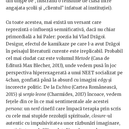
din unșpe be”, ilustrând o tensiune de clasă între
angajata școlii și „clientul” infatuat al instituției).
Cu toate acestea, mai există un versant care
reprezintă o influență semnificativă, dacă nu chiar
primordială a lui Paler: poezia lui Vlad Drăgoi.
Desigur, efectul de kamikaze pe care l-a avut Drăgoi
în peisajul literaturii curente este ireplicabil. Probabil
cel mai ciudat caz este volumul
Metode
(Casa de
Editură Max Blecher, 2013), unde vedem pusă în joc
perspectiva hiperexagerată a unui NEET socializat pe
4chan, gonflată până la absurd cu imagini
edgy
și
incorecte politic. De la
Eschiva
(Cartea Românească,
2015) și
sergio leone
(Charmides, 2017) încoace, vedem
fețele din ce în ce mai sentimentale ale acestei
persona
: un
nerd
cinefil care împacă terapia prin scris
cu cele mai stupide rezoluții spirituale,
closure
-ul
autentic cu impulsivitatea unor răzbunări imaginare,