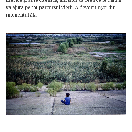
literele și să le citească, am știut că ceea ce le dăm îi
va ajuta pe tot parcursul vieții. A devenit ușor din
momentul ăla.