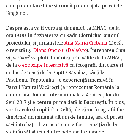
cum putem face bine și cum îi putem ajuta pe cei de
lângă noi.
Despre asta va fi vorba și duminică, la MNAC, de la
ora 19.00, în dezbaterea cu Radu Ciorniciuc, autorul
proiectului, și jurnalistele
Ana Maria Ciobanu
(Decât
o revistă) și
Diana Oncioiu
(
Dela0.ro
). Întrebarea
Cum
să faci bine?
va pluti duminică prin sălile de la MNAC,
de la
o expoziție interactivă
cu fotografii din carte și
un loc de joacă de la PopUP Răspiua, până la
Pavilionul Topophilia - o experiență imersivă în
Parcul Natural Văcărești (a reprezentat România la
conferința Uniunii Internaționale a Arhitecților din
Seul 2017 și e pentru prima dată la București). În plus,
vor fi acolo și copiii din Deltă, ale căror fotografii fac
din
Acasă
un minunat album de familie, așa că puteți
să-i întrebați chiar pe ei cum a fost tranziția de la
viața în sălbăticia dintre betoane la viața de