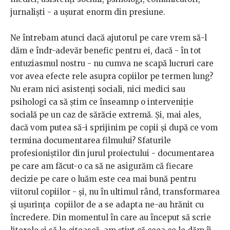
jurnaliști - a ușurat enorm din presiune.
Ne întrebam atunci dacă ajutorul pe care vrem să-l
dăm e îndr-adevăr benefic pentru ei, dacă - în tot
entuziasmul nostru - nu cumva ne scapă lucruri care
vor avea efecte rele asupra copiilor pe termen lung?
Nu eram nici asistenți sociali, nici medici sau
psihologi ca să știm ce înseamnp o interveniție
socială pe un caz de sărăcie extremă. Și, mai ales,
dacă vom putea să-i sprijinim pe copii și după ce vom
termina documentarea filmului? Sfaturile
profesioniștilor din jurul proiectului - documentarea
pe care am făcut-o ca să ne asigurăm că fiecare
decizie pe care o luăm este cea mai bună pentru
viitorul copiilor - și, nu în ultimul rând, transformarea
și ușurința copiilor de a se adapta ne-au hrănit cu
încredere. Din momentul în care au început să scrie