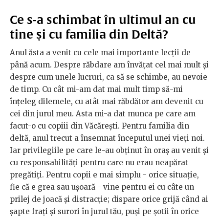
Ce s-a schimbat în ultimul an cu
tine și cu familia din Deltă?
Anul ăsta a venit cu cele mai importante lecții de
până acum. Despre răbdare am învățat cel mai mult și
despre cum unele lucruri, ca să se schimbe, au nevoie
de timp. Cu cât mi-am dat mai mult timp să-mi
înțeleg dilemele, cu atât mai răbdător am devenit cu
cei din jurul meu. Asta mi-a dat munca pe care am
facut-o cu copiii din Văcărești. Pentru familia din
deltă, anul trecut a însemnat începutul unei vieți noi.
Iar privilegiile pe care le-au obținut în oraș au venit și
cu responsabilități pentru care nu erau neapărat
pregătiți. Pentru copii e mai simplu - orice situație,
fie că e grea sau ușoară - vine pentru ei cu câte un
prilej de joacă și distracție; dispare orice grijă când ai
șapte frați și surori în jurul tău, puși pe șotii în orice