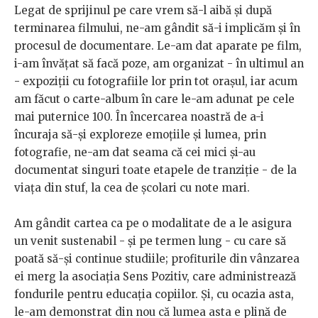
Legat de sprijinul pe care vrem să-l aibă și după
terminarea filmului, ne-am gândit să-i implicăm și în
procesul de documentare. Le-am dat aparate pe film,
i-am învățat să facă poze, am organizat - în ultimul an
- expoziții cu fotografiile lor prin tot orașul, iar acum
am făcut o carte-album în care le-am adunat pe cele
mai puternice 100. În încercarea noastră de a-i
încuraja să-și exploreze emoțiile și lumea, prin
fotografie, ne-am dat seama că cei mici și-au
documentat singuri toate etapele de tranziție - de la
viața din stuf, la cea de școlari cu note mari.
Am gândit cartea ca pe o modalitate de a le asigura
un venit sustenabil - și pe termen lung - cu care să
poată să-și continue studiile; profiturile din vânzarea
ei merg la asociația Sens Pozitiv, care administrează
fondurile pentru educația copiilor. Și, cu ocazia asta,
le-am demonstrat din nou că lumea asta e plină de