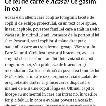
Ce fel de carte e
Acasă
? Ce găsim
în ea?
Acasă e un album care conține fotografii făcute de
copii și de echipa proiectului, cu un text care spune,
în trei capitole, povestea familiei care a trăit în Delta
Văcărești în ultimii 19 ani. Pornește de la portretul lui
Gică Pescarul, tatăl copiilor și mâna dreaptă a
oamenilor care au transformat groapa Văcărești în
Parc Natural. Gică, fost pescar și braconier, avea o
singură obsesie când l-am întâlnit: voia să devină
rangerul zonei, să o protejeze de braconieri și
incendiatori. Cartea continuă cu povestea familiei lui
Gică, a felului în care și-au organizat viața izolați de
oraș, relațiile dintre ei și încercarea disperată a
mamei de a-și ține copiii lângă ea. Ultimul capitol
începe cu momentul în care am intrat noi în vieților
lor și a felului în care a evoluat povestea Acasă în