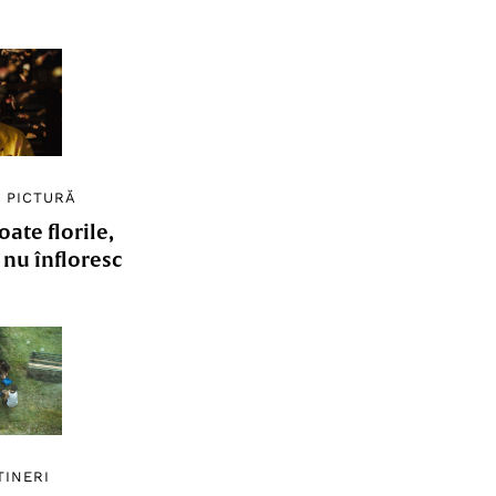
/
PICTURĂ
ate florile,
e nu înfloresc
TINERI