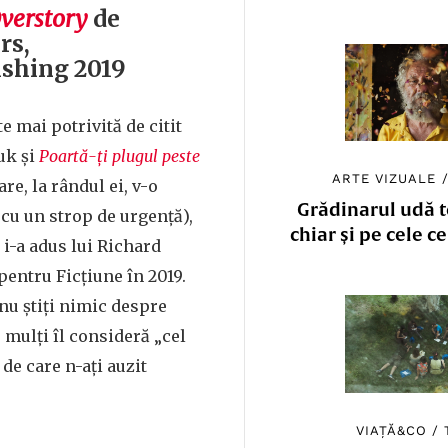
verstory
de
rs,
ishing 2019
te mai potrivită de citit
uk și
Poartă-ți plugul peste
ARTE VIZUALE
are, la rândul ei, v-o
Grădinarul udă to
u un strop de urgență),
chiar și pe cele c
i-a adus lui Richard
pentru Ficțiune în 2019.
 nu știți nimic despre
 mulți îl consideră „cel
e care n-ați auzit
VIAȚĂ&CO
/