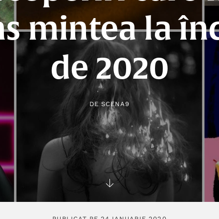
ns mintea la în
de 2020
DE
SCENA9
PUBLICAT PE 24 IANUARIE 2020