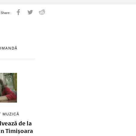
COMANDĂ
/
MUZICĂ
lvează de la
in Timișoara