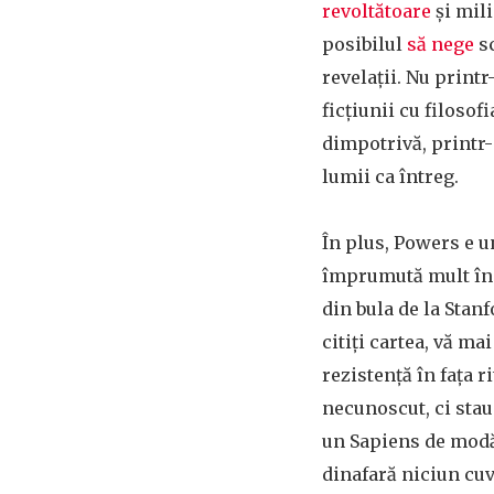
revoltătoare
și mil
posibilul
să nege
sc
revelații. Nu print
ficțiunii cu filosof
dimpotrivă, printr-
lumii ca întreg.
În plus, Powers e u
împrumută mult în s
din bula de la Stanf
citiți cartea, vă m
rezistență în fața 
necunoscut, ci stau 
un Sapiens de modă 
dinafară niciun cuv