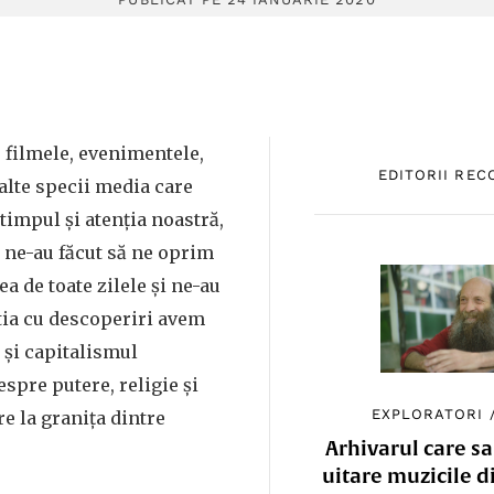
, filmele, evenimentele,
EDITORII RE
elalte specii media care
impul și atenția noastră,
 ne-au făcut să ne oprim
a de toate zilele și ne-au
utia cu descoperiri avem
 și capitalismul
espre putere, religie și
EXPLORATORI
re la granița dintre
Arhivarul care sa
uitare muzicile d