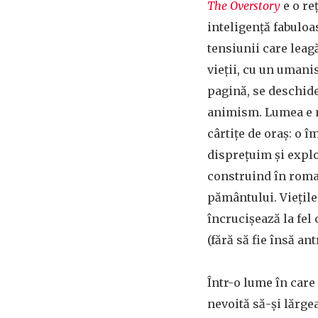
The Overstory
e o re
inteligență fabuloas
tensiunii care leag
vieții, cu un umani
pagină, se deschide
animism. Lumea e mu
cârtițe de oraș: o 
disprețuim și explo
construind în roma
pământului. Viețile 
încrucișează la fel
(fără să fie însă a
Într-o lume în care
nevoită să-și lărgea