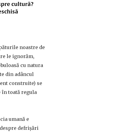
spre cultură?
eschisă
păturile noastre de
are le ignorăm,
ebuloasă cu natura
te din adâncul
tent construite) se
în toată regula
ecia umană e
 despre defrișări