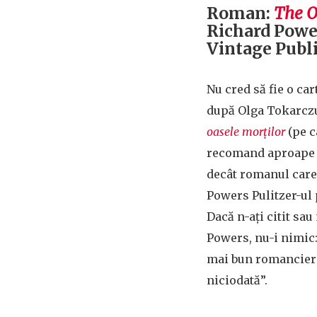
Roman:
The O
Richard Powe
Vintage Publ
Nu cred să fie o car
după Olga Tokarcz
oasele morților
(pe c
recomand aproape c
decât romanul care 
Powers Pulitzer-ul 
Dacă n-ați citit sau
Powers, nu-i nimic:
mai bun romancier d
niciodată”.