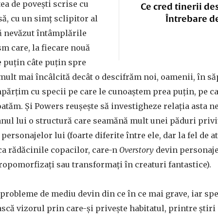
țea de povești scrise cu
Ce cred tinerii de
Întrebare d
ă, cu un simț sclipitor al
ă nevăzut întâmplările
sm care, la fiecare nouă
 puțin câte puțin spre
lt mai încâlcită decât o descifrăm noi, oamenii, în să
împărțim cu specii pe care le cunoaștem prea puțin, pe c
atăm. Și Powers reușește să investigheze relația asta n
nul lui o structură care seamănă mult unei păduri privi
personajelor lui (foarte diferite între ele, dar la fel de a
 ca rădăcinile copacilor, care-n
Overstory
devin personaje 
ntropomorfizați sau transformați în creaturi fantastice).
 probleme de mediu devin din ce în ce mai grave, iar sp
scă vizorul prin care-și privește habitatul, printre știri