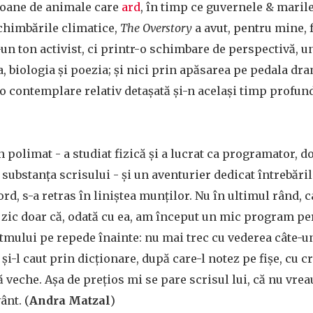
ioane de animale care
ard
, în timp ce guvernele & marile
himbările climatice,
The Overstory
a avut, pentru mine, 
r-un ton activist, ci printr-o schimbare de perspectivă, u
ia, biologia și poezia; și nici prin apăsarea pe pedala dra
o contemplare relativ detașată și-n același timp profun
n polimat - a studiat fizică și a lucrat ca programator, 
ubstanța scrisului - și un aventurier dedicat întrebăril
ord, s-a retras în liniștea munților. Nu în ultimul rând, 
ai zic doar că, odată cu ea, am început un mic program p
ritmului pe repede înainte: nu mai trec cu vederea câte-
și-l caut prin dicționare, după care-l notez pe fișe, cu c
veche. Așa de prețios mi se pare scrisul lui, că nu vreau
ânt. (
Andra Matzal
)