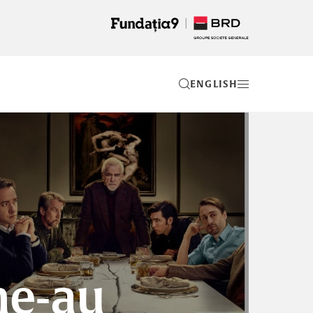
EN
ne-au