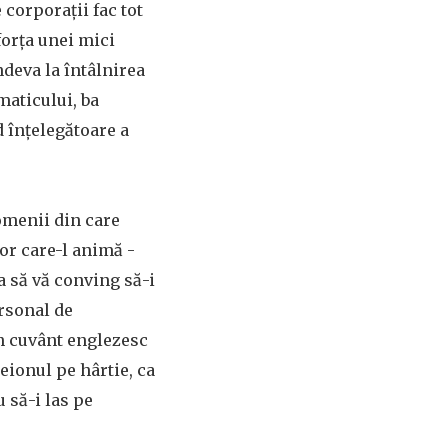
 corporații fac tot
forța unei mici
ndeva la întâlnirea
maticului, ba
d înțelegătoare a
domenii din care
or care-l animă -
ca să vă conving să-i
ersonal de
un cuvânt englezesc
reionul pe hârtie, ca
 să-i las pe