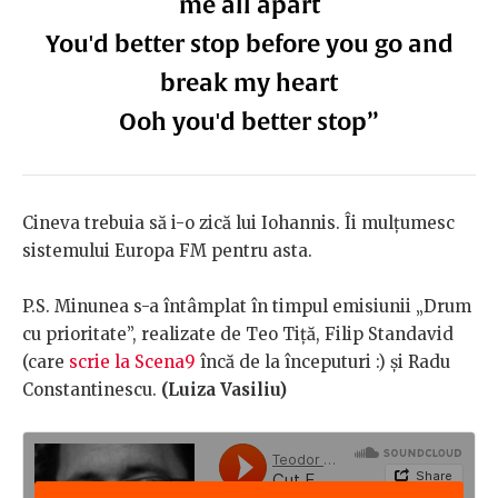
me all apart
You'd better stop before you go and
break my heart
Ooh you'd better stop”
Cineva trebuia să i-o zică lui Iohannis. Îi mulțumesc
sistemului Europa FM pentru asta.
P.S. Minunea s-a întâmplat în timpul emisiunii „Drum
cu prioritate”, realizate de Teo Tiță, Filip Standavid
(care
scrie la Scena9
încă de la începuturi :) și Radu
Constantinescu.
(Luiza Vasiliu)