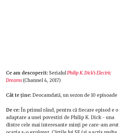
Ce am descoperit:
Serialul
Philip K. Dick’s Electric
Dreams
(Channel 4, 2017)
Cât te ține:
Deocamdată, un sezon de 10 episoade
De ce:
În primul rând, pentru că fiecare episod e o
adaptare a unei povestiri de Philip K. Dick - una
dintre cele mai interesante minți pe care-am avut
ocazia s-o explorez. Cărțile lui SF (și a scris multe,