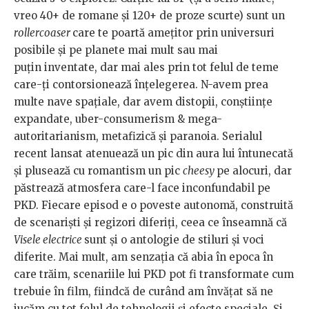
vreo 40+ de romane și 120+ de proze scurte) sunt un
rollercoaser
care te poartă amețitor prin universuri
posibile și pe planete mai mult sau mai
puțin inventate, dar mai ales prin tot felul de teme
care-ți contorsionează înțelegerea. N-avem prea
multe nave spațiale, dar avem distopii, conștiințe
expandate, uber-consumerism & mega-
autoritarianism, metafizică și paranoia. Serialul
recent lansat atenuează un pic din aura lui întunecată
și plusează cu romantism un pic
cheesy
pe alocuri, dar
păstrează atmosfera care-l face inconfundabil pe
PKD. Fiecare episod e o poveste autonomă, construită
de scenariști și regizori diferiți, ceea ce înseamnă că
Visele electrice
sunt și o antologie de stiluri și voci
diferite. Mai mult, am senzația că abia în epoca în
care trăim, scenariile lui PKD pot fi transformate cum
trebuie în film, fiindcă de curând am învățat să ne
jucăm cu tot felul de tehnologii și efecte speciale. Și