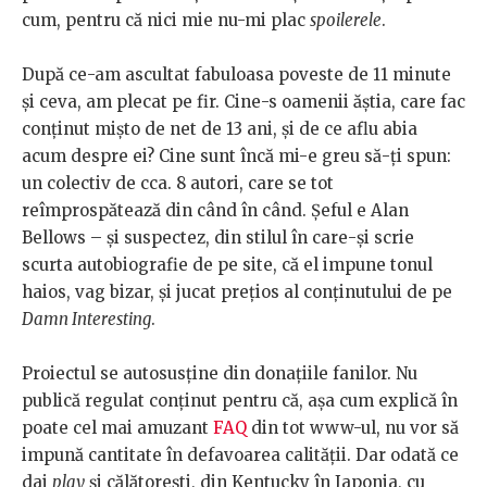
cum, pentru că nici mie nu-mi plac
spoilerele
.
După ce-am ascultat fabuloasa poveste de 11 minute
și ceva, am plecat pe fir. Cine-s oamenii ăștia, care fac
conținut mișto de net de 13 ani, și de ce aflu abia
acum despre ei? Cine sunt încă mi-e greu să-ți spun:
un colectiv de cca. 8 autori, care se tot
reîmprospătează din când în când. Șeful e Alan
Bellows – și suspectez, din stilul în care-și scrie
scurta autobiografie de pe site, că el impune tonul
haios, vag bizar, și jucat prețios al conținutului de pe
Damn Interesting
.
Proiectul se autosusține din donațiile fanilor. Nu
publică regulat conținut pentru că, așa cum explică în
poate cel mai amuzant
FAQ
din tot www-ul, nu vor să
impună cantitate în defavoarea calității. Dar odată ce
dai
play
și călătorești, din Kentucky în Japonia, cu