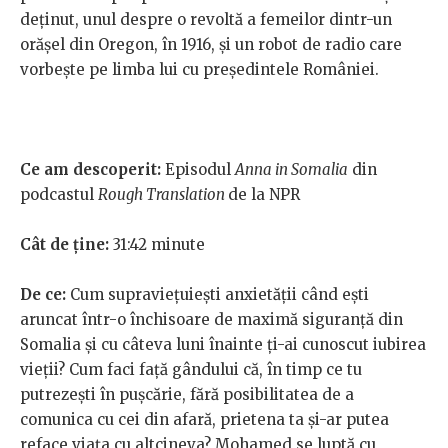
deținut, unul despre o revoltă a femeilor dintr-un
orășel din Oregon, în 1916, și un robot de radio care
vorbește pe limba lui cu președintele României.
Ce am descoperit:
Episodul
Anna in Somalia
din
podcastul
Rough Translation
de la NPR
Cât de ține:
31:42 minute
De ce:
Cum supraviețuiești anxietății când ești
aruncat într-o închisoare de maximă siguranță din
Somalia și cu câteva luni înainte ți-ai cunoscut iubirea
vieții? Cum faci față gândului că, în timp ce tu
putrezești în pușcărie, fără posibilitatea de a
comunica cu cei din afară, prietena ta și-ar putea
reface viața cu altcineva? Mohamed se luptă cu