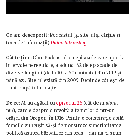
Ce am descoperit:
Podcastul (și site-ul și cărțile și
tona de informații)
Damn Interesting
Cât te ține:
Oho. Podcastul, cu episoade care apar la
intervale neregulate, a adunat 42 de episoade de
diverse lungimi (de la 10 la 50+ minute) din 2012 și
până azi. Site-ul există din 2005. Depinde cât ești de
lihnit după informație.
De ce:
M-au agățat cu
episodul 26
(cât de
random
,
nu?), care e despre o revoltă a femeilor dintr-un
orășel din Oregon, în 1916. Printr-o conspirație abilă,
femeile au reușit să-și demonstreze superioritatea
politică asupra bărbaților din oraș – dar nu-ți spun