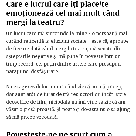
Care e lucrul care îți place/te
emoționează cel mai mult când
mergi la teatru?
Un lucru care mă surprinde la mine - o persoană mai
curând reticentă la efuziuni sociale - este că, aproape
de fiecare dată când merg la teatru, mă scoate din
așteptările negative și mă pune în poveste într-un
timp record; cel puțin dintre artele care presupun
narațiune, desfășurare.
Nu exagerez deloc atunci când zic că nu mă pricep,
dar sunt atât de furat de trăirea actorilor, încât, spre
deosebire de film, niciodată nu îmi vine să zic că am
văzut o piesă proastă. Și poate și de-asta nu o să ajung
să mă pricep vreodată.
Povestește-ne pe scurt cum a