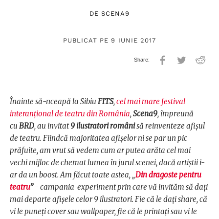
DE
SCENA9
PUBLICAT PE 9 IUNIE 2017
Înainte să-nceapă la Sibiu
FITS
,
cel mai mare festival
interanțional de teatru din România
,
Scena9
, împreună
cu
BRD
, au invitat
9 ilustratori români
să reinventeze afișul
de teatru. Fiindcă majoritatea afișelor ni se par un pic
prăfuite, am vrut să vedem cum ar putea arăta cel mai
vechi mijloc de chemat lumea în jurul scenei, dacă artiștii i-
ar da un boost. Am făcut toate astea, „
Din dragoste pentru
teatru
”
- campania-experiment prin care vă invităm să dați
mai departe afișele celor 9 ilustratori. Fie că le dați share, că
vi le puneți cover sau wallpaper, fie că le printați sau vi le