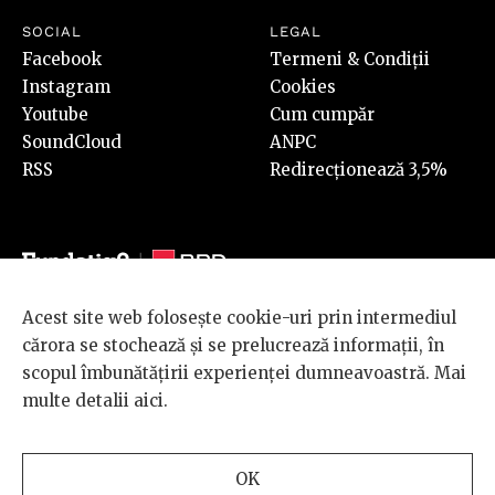
SOCIAL
LEGAL
Facebook
Termeni & Condiții
Instagram
Cookies
Youtube
Cum cumpăr
SoundCloud
ANPC
RSS
Redirecționează 3,5%
Acest site web folosește cookie-uri prin intermediul
© 2026 BRD Groupe Société Générale, toate drepturile rezervate.
cărora se stochează și se prelucrează informații, în
Scena 9 este un proiect sustinut de
BRD GROUPE SOCIÉTÉ
scopul îmbunătățirii experienței dumneavoastră. Mai
GÉNÉRALE
.
multe detalii
aici
.
Design and development
OK
by
INTERKORP