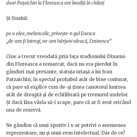
doar Pațaichin la Floreasca are boalfă în chiloți
Și finalul:
pe o alee, melancolic, privește-n gol Enescu
„de-am fi întregi, ne-am hârjoni oleacă, Eminescu”
Cine a trecut vreodată prin fața stadionului Dinamo
din Floreasca a remarcat, dacă nu era pierdut în
gânduri mai presante, statuia uriașă a lui Ivan
Patzaichin, în special prohabul atât de bine conturat,
că pare să explice cum de-și ținea canotorul luntrea
atât de dreaptă și de echilibrată pe tremurul undelor.
Și dacă lăsa vâsla să-i scape, pare că ar fi avut oricând
una de rezervă.
Ne gândim că unui sportiv i s-ar potrivi o asemenea
reprezentare, nu și unui erou intelectual. Dar de ce?