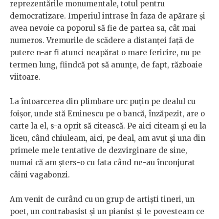
reprezentările monumentale, totul pentru
democratizare. Imperiul intrase în faza de apărare și
avea nevoie ca poporul să fie de partea sa, cât mai
numeros. Vremurile de scădere a distanței față de
putere n-ar fi atunci neapărat o mare fericire, nu pe
termen lung, fiindcă pot să anunțe, de fapt, războaie
viitoare.
La întoarcerea din plimbare urc puțin pe dealul cu
foișor, unde stă Eminescu pe o bancă, înzăpezit, are o
carte la el, s-a oprit să citească. Pe aici citeam și eu la
liceu, când chiuleam, aici, pe deal, am avut și una din
primele mele tentative de dezvirginare de sine,
numai că am șters-o cu fata când ne-au înconjurat
câini vagabonzi.
Am venit de curând cu un grup de artiști tineri, un
poet, un contrabasist și un pianist și le povesteam ce