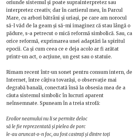
oriunde sistemul și poate suprainterpretez sau
interpretez creativ, dar în cartierul meu, în Parcul
Mare, cu arbori bătrâni și uriași, pe care am norocul
să-l văd de la geam și să-mi imaginez că stau lângă o
pădure, s-a petrecut o mică reformă simbolică. Sau, ca
orice reformă, exprimarea unei adaptări la spiritul
epocii. Ca și cum ceea ce e deja acolo ar fi arătat
printr-un act, o acțiune, un gest sau o statuie.
Rimam recent într-un sonet pentru consum intern, de
Internet, între câțiva tovarăși, o observație mai
degrabă banală, conectată însă la obsesia mea de a
căuta sistemul simbolic în lucruri aparent
neînsemnate. Spuneam în a treia strofă:
Eroilor neamului nu li se permite deloc
să le fie reprezentată și pielea de porc
le-au aruncat-o-n foc, au fost castrați și dintre toți