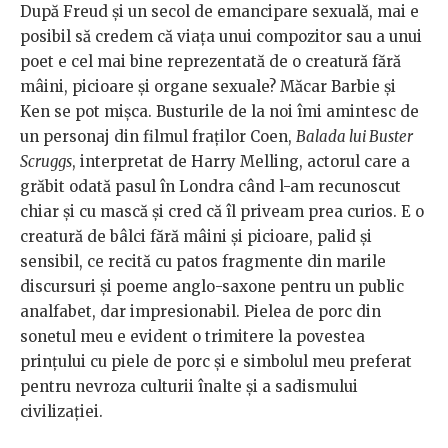
După Freud și un secol de emancipare sexuală, mai e
posibil să credem că viața unui compozitor sau a unui
poet e cel mai bine reprezentată de o creatură fără
mâini, picioare și organe sexuale? Măcar Barbie și
Ken se pot mișca. Busturile de la noi îmi amintesc de
un personaj din filmul fraților Coen,
Balada lui Buster
Scruggs
, interpretat de Harry Melling, actorul care a
grăbit odată pasul în Londra când l-am recunoscut
chiar și cu mască și cred că îl priveam prea curios. E o
creatură de bâlci fără mâini și picioare, palid și
sensibil, ce recită cu patos fragmente din marile
discursuri și poeme anglo-saxone pentru un public
analfabet, dar impresionabil. Pielea de porc din
sonetul meu e evident o trimitere la povestea
prințului cu piele de porc și e simbolul meu preferat
pentru nevroza culturii înalte și a sadismului
civilizației.