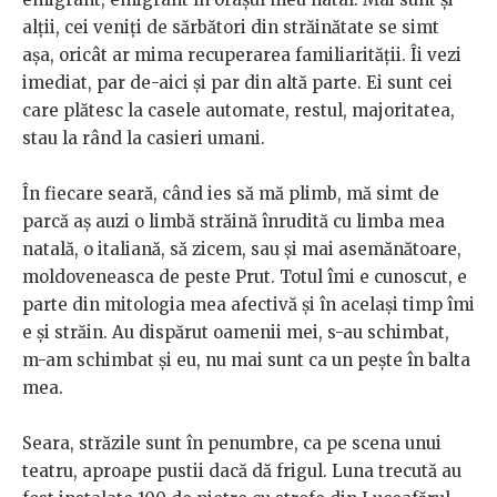
alții, cei veniți de sărbători din străinătate se simt
așa, oricât ar mima recuperarea familiarității. Îi vezi
imediat, par de-aici și par din altă parte. Ei sunt cei
care plătesc la casele automate, restul, majoritatea,
stau la rând la casieri umani.
În fiecare seară, când ies să mă plimb, mă simt de
parcă aș auzi o limbă străină înrudită cu limba mea
natală, o italiană, să zicem, sau și mai asemănătoare,
moldoveneasca de peste Prut. Totul îmi e cunoscut, e
parte din mitologia mea afectivă și în același timp îmi
e și străin. Au dispărut oamenii mei, s-au schimbat,
m-am schimbat și eu, nu mai sunt ca un pește în balta
mea.
Seara, străzile sunt în penumbre, ca pe scena unui
teatru, aproape pustii dacă dă frigul. Luna trecută au