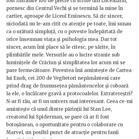
fost instalate 100 de pietre cu strofe din Luceafărul,
pornesc din Centrul Vechi și se termină la mine în
cartier, aproape de Liceul Eminescu. Să zic sincer,
niciodată nu le-am citit cu atenție pe toate, îmi sunau
ca o urătură simpluță, cu o poveste îndepărtată de
orice însemnau viața și psihologia mea. Dar tot
sincer, acum îmi place să le citesc, pe sărite, în
plimbările mele. Versurile au o lucire stranie sub
luminițele de Crăciun și simplitatea lor acum mi se
pare fermecătoare. Povestea îmi amintește de Cartea
lui Enoh, cei 200 de Veghetori nepământeni care
prind drag de frumusețea pământencelor și coboară
la ele, o încălcare gravă a protocoalelor. Extratereștri?
N-ar fi rău, ar fi un univers mai interesant. Ceea ce-mi
amintește că unul dintre părinții lui Stan Lee,
creatorul lui Spiderman, se pare că ar fi fost
botoșănean, o oportunitate pentru o colaborare cu
Marvel, un posibil punct de atracție pentru fanii