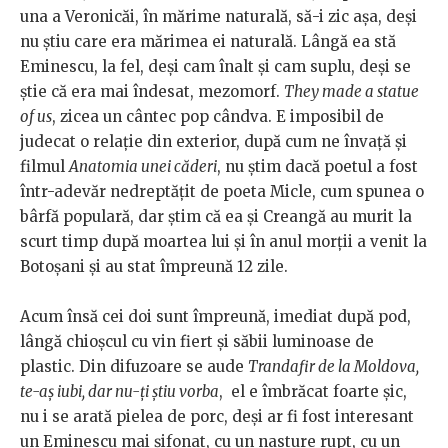
una a Veronicăi, în mărime naturală, să-i zic așa, deși
nu știu care era mărimea ei naturală. Lângă ea stă
Eminescu, la fel, deși cam înalt și cam suplu, deși se
știe că era mai îndesat, mezomorf.
They made a statue
of us
, zicea un cântec pop cândva. E imposibil de
judecat o relație din exterior, după cum ne învață și
filmul
Anatomia unei căderi
, nu știm dacă poetul a fost
într-adevăr nedreptățit de poeta Micle, cum spunea o
bârfă populară, dar știm că ea și Creangă au murit la
scurt timp după moartea lui și în anul morții a venit la
Botoșani și au stat împreună 12 zile.
Acum însă cei doi sunt împreună, imediat după pod,
lângă chioșcul cu vin fiert și săbii luminoase de
plastic. Din difuzoare se aude
Trandafir de la Moldova,
te-aș iubi, dar nu-ți știu vorba
, el e îmbrăcat foarte șic,
nu i se arată pielea de porc, deși ar fi fost interesant
un Eminescu mai șifonat, cu un nasture rupt, cu un