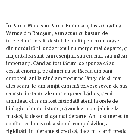
În Parcul Mare sau Parcul Eminescu, fosta Grădină
Vârnav din Botoșani, e un scuar cu busturi de
intelectuali locali, destul de mulți pentru un orășel
din nordul țării, unde trenul nu merge mai departe, și
majoritatea sunt cam esențiali sau cruciali sau măcar
importanți. Când au fost făcute, se spunea că au
costat enorm și pe atunci nu se făceau din bani
europeni, ani la rând am trecut pe lângă ele și, mai
ales seara, le-am simțit cum mă privesc sever, de sus,
ca niște instanțe ale unui supraeu bărbos, și-mi
aminteau că n-am fost niciodată atent la orele de
biologie, chimie, istorie, că am luat note jalnice la
muzică, la desen și așa mai departe. Am fost mereu în
conflict cu lumea obsesional-compulsivilor, a
rigidității intolerante și cred că, dacă mi s-ar fi predat