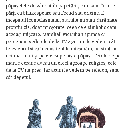
păpușelele de vândut în papetării, cum sunt în alte
părți cu Shakespeare sau Freud sau oricine. E
începutul iconoclasmului, statuile nu sunt dărâmate
propriu-zis, doar micșorate, ceea ce e simbolic cam
aceeași mișcare. Marshall McLuhan spunea că
percepem vedetele de la TV așa cum le vedem, cât
televizorul și că inconștient le micșorăm, ne simțim
noi mai mari și pe ele ca pe niște păpuși. Fețele de pe
marile ecrane aveau un efect aproape religios, cele
de la TV nu prea. Iar acum le vedem pe telefon, sunt
cât degetul.