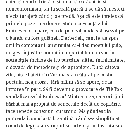
chiar și când e tristă, e și umor și obrăznicie și
nonconformism, iar la școală parcă ți se dă să mesteci
sfeclă furajeră când ți se predă. Așa că e de înțeles că
primele poze cu a doua statuie nou-nouță a lui
Eminescu din parc, cea de pe deal, unde stă așezat pe
o bancă, au fost golăneli. Derbedeii, cum le-au spus
unii în comentarii, au simulat că-i dau moetului puie,
un gest înjositor numai în Imperiul Roman sau în
societățile închise de tip pușcărie, altfel, în intimitate,
o dovadă de încredere și de apropiere. După câteva
zile, niște băieți din Vorona s-au cățărat pe bustul
poetului neajutorat, fără mâini să se apere, de la
intrarea în parc. Să fi devenit o provocare de TikTok
vandalizarea lui Eminescu? Mintea mea, ca a oricărui
bărbat mai apropiat de senectute decât de copilărie,
face repede conexiuni cu istoria. Mă gândesc la
perioada iconoclastă bizantină, când s-a simplificat
codul de legi, s-au simplificat artele și au fost atacate