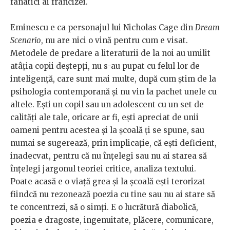
fanatici ai francizei.
Eminescu e ca personajul lui Nicholas Cage din
Dream
Scenario
, nu are nici o vină pentru cum e visat.
Metodele de predare a literaturii de la noi au umilit
atâția copii deștepți, nu s-au pupat cu felul lor de
inteligență, care sunt mai multe, după cum știm de la
psihologia contemporană și nu vin la pachet unele cu
altele. Ești un copil sau un adolescent cu un set de
calități ale tale, oricare ar fi, ești apreciat de unii
oameni pentru acestea și la școală ți se spune, sau
numai se sugerează, prin implicație, că ești deficient,
inadecvat, pentru că nu înțelegi sau nu ai starea să
înțelegi jargonul teoriei critice, analiza textului.
Poate acasă e o viață grea și la școală ești terorizat
fiindcă nu rezonează poezia cu tine sau nu ai stare să
te concentrezi, să o simți. E o lucrătură diabolică,
poezia e dragoste, ingenuitate, plăcere, comunicare,