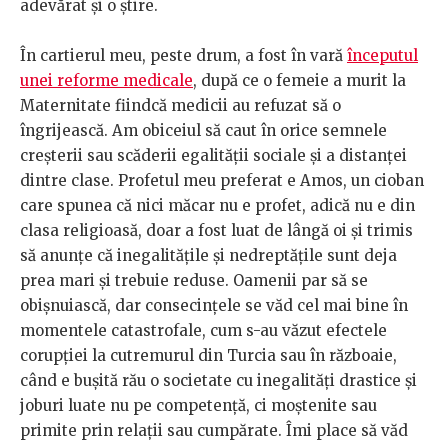
adevărat și o știre.
În cartierul meu, peste drum, a fost în vară
începutul
unei reforme medicale
, după ce o femeie a murit la
Maternitate fiindcă medicii au refuzat să o
îngrijească. Am obiceiul să caut în orice semnele
creșterii sau scăderii egalității sociale și a distanței
dintre clase. Profetul meu preferat e Amos, un cioban
care spunea că nici măcar nu e profet, adică nu e din
clasa religioasă, doar a fost luat de lângă oi și trimis
să anunțe că inegalitățile și nedreptățile sunt deja
prea mari și trebuie reduse. Oamenii par să se
obișnuiască, dar consecințele se văd cel mai bine în
momentele catastrofale, cum s-au văzut efectele
corupției la cutremurul din Turcia sau în războaie,
când e bușită rău o societate cu inegalități drastice și
joburi luate nu pe competență, ci moștenite sau
primite prin relații sau cumpărate. Îmi place să văd