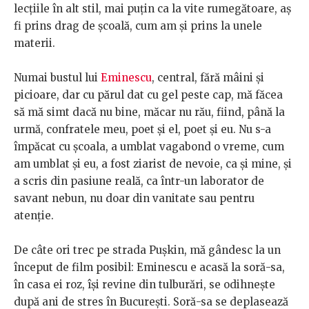
lecțiile în alt stil, mai puțin ca la vite rumegătoare, aș
fi prins drag de școală, cum am și prins la unele
materii.
Numai bustul lui
Eminescu
, central, fără mâini și
picioare, dar cu părul dat cu gel peste cap, mă făcea
să mă simt dacă nu bine, măcar nu rău, fiind, până la
urmă, confratele meu, poet și el, poet și eu. Nu s-a
împăcat cu școala, a umblat vagabond o vreme, cum
am umblat și eu, a fost ziarist de nevoie, ca și mine, și
a scris din pasiune reală, ca într-un laborator de
savant nebun, nu doar din vanitate sau pentru
atenție.
De câte ori trec pe strada Pușkin, mă gândesc la un
început de film posibil: Eminescu e acasă la soră-sa,
în casa ei roz, își revine din tulburări, se odihnește
după ani de stres în București. Soră-sa se deplasează