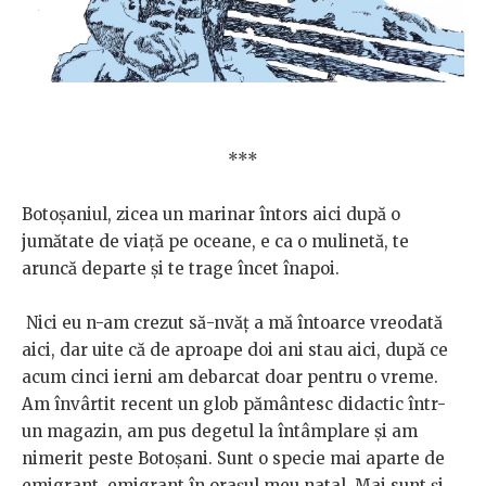
***
Botoșaniul, zicea un marinar întors aici după o
jumătate de viață pe oceane, e ca o mulinetă, te
aruncă departe și te trage încet înapoi.
Nici eu n-am crezut să-nvăț a mă întoarce vreodată
aici, dar uite că de aproape doi ani stau aici, după ce
acum cinci ierni am debarcat doar pentru o vreme.
Am învârtit recent un glob pământesc didactic într-
un magazin, am pus degetul la întâmplare și am
nimerit peste Botoșani. Sunt o specie mai aparte de
emigrant, emigrant în orașul meu natal. Mai sunt și