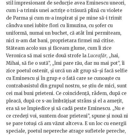
stil impresionant de seducție avea Eminescu uneori,
cum i-a trimis unei actrițe o trăsură plină cu violete
de Parma și cum m-a inspirat și pe mine să-i trimit
cândva unei iubite flori cu limuzina, cu șofer cu
uniformă, numai un buchet, că atât îmi permiteam,
nici n-am dat bani, proprietara firmei mă citise.
Stăteam acolo sus și făceam glume, cum îi zice
Veronica să mai scrie două strofe la
Luceafăr
, „hai,
Mihai, să fie o sută”, „îmi pare rău, dar nu mai pot”, îi
zice poetul ostenit, și urcă un alt grup să-și facă selfie
cu Eminescu și în grup e o fată care se cunoaște cu
contrabasistul din grupul nostru, se știu de mici, sunt
cei mai buni prieteni. Ce coincidență, râdem, după ce
pleacă, după ce s-au îmbrățișat strâns și el a amețit,
era să se împiedice și să cadă peste Eminescu. „Nu e
ce credeți voi, suntem doar prieteni”, spune și nouă ni
se pare totuși că am văzut altceva. E un loc cu energii
speciale, poetul nepereche atrage sufletele pereche,