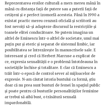
Reprezentarea eroilor culturali a mers mereu mână în
mână cu distanța față de putere sau a puterii față de
cetățeni și e perfect izomorfă acesteia. Până în 1990 a
existat practic mereu cenzură oficială și scriitorii au
fost nevoiți să-și adapteze discursul la restricțiile și
toanele elitei conducătoare. Ne putem imagina un
altfel de Eminescu într-o altfel de societate, unul mai
puțin pur și eteric și separat de sistemul limbic, iar
posibilitatea se întrezărește în manuscrisele sale. E
interesant și cred că Herbert Marcuse a explicat de
ce, expresia sexualității e o problemă întotdeauna în
societățile închise și totalitare. E clar că Eminescu a
trăit într-o epocă de control sever al mijloacelor de
expresie. N-am căutat istoria bustului ca formă, știu
doar că nu prea sunt busturi de femei în spațiul public
și poate pentru că busturile personalităților feminine
ar trebui să aibă bust, o trăsătură sexuală
impardonabilă.