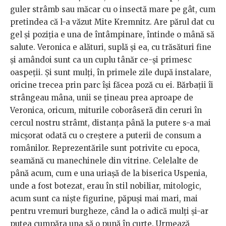
guler strâmb sau măcar cu o insectă mare pe gât, cum
pretindea că l-a văzut Mite Kremnitz. Are părul dat cu
gel și poziția e una de întâmpinare, întinde o mână să
salute. Veronica e alături, suplă și ea, cu trăsături fine
și amândoi sunt ca un cuplu tânăr ce-și primesc
oaspeții. Și sunt mulți, în primele zile după instalare,
oricine trecea prin parc își făcea poză cu ei. Bărbații îi
strângeau mâna, unii se țineau prea aproape de
Veronica, oricum, miturile coborâseră din ceruri în
cercul nostru strâmt, distanța până la putere s-a mai
micșorat odată cu o creștere a puterii de consum a
românilor. Reprezentările sunt potrivite cu epoca,
seamănă cu manechinele din vitrine. Celelalte de
până acum, cum e una uriașă de la biserica Uspenia,
unde a fost botezat, erau în stil nobiliar, mitologic,
acum sunt ca niște figurine, păpuși mai mari, mai
pentru vremuri burgheze, când la o adică mulți și-ar
putea cumpăra una să o pună în curte. Urmează