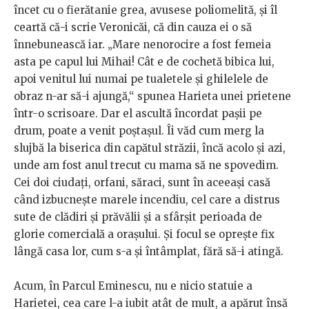
încet cu o fierătanie grea, avusese poliomelită, și îl
ceartă că-i scrie Veronicăi, că din cauza ei o să
înnebunească iar. „Mare nenorocire a fost femeia
asta pe capul lui Mihai! Cât e de cochetă bibica lui,
apoi venitul lui numai pe tualetele şi ghilelele de
obraz n-ar să-i ajungă,“ spunea Harieta unei prietene
într-o scrisoare. Dar el ascultă încordat pașii pe
drum, poate a venit poștașul. Îi văd cum merg la
slujbă la biserica din capătul străzii, încă acolo și azi,
unde am fost anul trecut cu mama să ne spovedim.
Cei doi ciudați, orfani, săraci, sunt în aceeași casă
când izbucnește marele incendiu, cel care a distrus
sute de clădiri și prăvălii și a sfârșit perioada de
glorie comercială a orașului. Și focul se oprește fix
lângă casa lor, cum s-a și întâmplat, fără să-i atingă.
Acum, în Parcul Eminescu, nu e nicio statuie a
Harietei, cea care l-a iubit atât de mult, a apărut însă