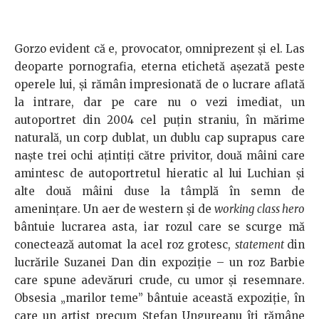
Gorzo evident că e, provocator, omniprezent și el. Las
deoparte pornografia, eterna etichetă așezată peste
operele lui, și rămân impresionată de o lucrare aflată
la intrare, dar pe care nu o vezi imediat, un
autoportret din 2004 cel puțin straniu, în mărime
naturală, un corp dublat, un dublu cap suprapus care
naște trei ochi ațintiți către privitor, două mâini care
amintesc de autoportretul hieratic al lui Luchian și
alte două mâini duse la tâmplă în semn de
amenințare. Un aer de western și de
working class hero
bântuie lucrarea asta, iar rozul care se scurge mă
conectează automat la acel roz grotesc,
statement
din
lucrările Suzanei Dan din expoziție – un roz Barbie
care spune adevăruri crude, cu umor și resemnare.
Obsesia „marilor teme” bântuie această expoziție, în
care un artist precum Ștefan Ungureanu îți rămâne