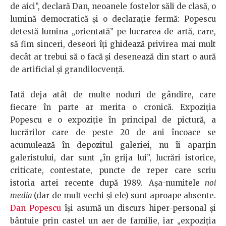
de aici”, declară Dan, neoanele fostelor săli de clasă, o
lumină democratică și o declarație fermă: Popescu
detestă lumina „orientată” pe lucrarea de artă, care,
să fim sinceri, deseori îți ghidează privirea mai mult
decât ar trebui să o facă și desenează din start o aură
de artificial și grandilocvență.
Iată deja atât de multe noduri de gândire, care
fiecare în parte ar merita o cronică. Expoziția
Popescu e o expoziție în principal de pictură, a
lucrărilor care de peste 20 de ani încoace se
acumulează în depozitul galeriei, nu îi aparțin
galeristului, dar sunt „în grija lui”, lucrări istorice,
criticate, contestate, puncte de reper care scriu
istoria artei recente după 1989. Așa-numitele
noi
media
(dar de mult vechi și ele) sunt aproape absente.
Dan Popescu
își asumă un discurs hiper-personal și
bântuie prin castel un aer de familie, iar „expoziția