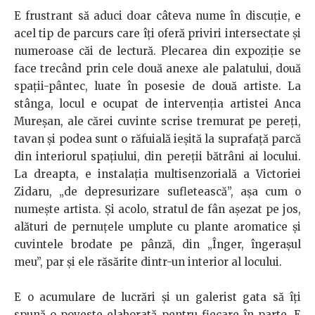
E frustrant să aduci doar câteva nume în discuție, e
acel tip de parcurs care îți oferă priviri intersectate și
numeroase căi de lectură. Plecarea din expoziție se
face trecând prin cele două anexe ale palatului, două
spații-pântec, luate în posesie de două artiste. La
stânga, locul e ocupat de intervenția artistei Anca
Mureșan, ale cărei cuvinte scrise tremurat pe pereți,
tavan și podea sunt o răfuială ieșită la suprafață parcă
din interiorul spațiului, din pereții bătrâni ai locului.
La dreapta, e instalația multisenzorială a Victoriei
Zidaru, „de depresurizare sufletească”, așa cum o
numește artista. Și acolo, stratul de fân așezat pe jos,
alături de pernuțele umplute cu plante aromatice și
cuvintele brodate pe pânză, din „Înger, îngerașul
meu”, par și ele răsărite dintr-un interior al locului.
E o acumulare de lucrări și un galerist gata să îți
spună o poveste elaborată pentru fiecare în parte. E