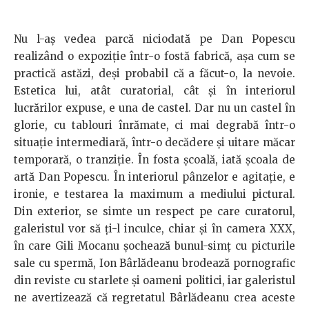
Nu l-aș vedea parcă niciodată pe Dan Popescu
realizând o expoziție într-o fostă fabrică, așa cum se
practică astăzi, deși probabil că a făcut-o, la nevoie.
Estetica lui, atât curatorial, cât și în interiorul
lucrărilor expuse, e una de castel. Dar nu un castel în
glorie, cu tablouri înrămate, ci mai degrabă într-o
situație intermediară, într-o decădere și uitare măcar
temporară, o tranziție. În fosta școală, iată școala de
artă Dan Popescu. În interiorul pânzelor e agitație, e
ironie, e testarea la maximum a mediului pictural.
Din exterior, se simte un respect pe care curatorul,
galeristul vor să ți-l inculce, chiar și în camera XXX,
în care Gili Mocanu șochează bunul-simț cu picturile
sale cu spermă, Ion Bârlădeanu brodează pornografic
din reviste cu starlete și oameni politici, iar galeristul
ne avertizează că regretatul Bârlădeanu crea aceste