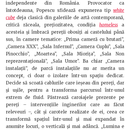
independente din România. Provocator ca
întotdeauna, Popescu sfidează expunerea tip
white
cube
deja clasică din galeriile de artă contemporană,
critică răceala, prețiozitatea, condiția
homeless
a
acesteia și îmbracă pereții obosiți ai castelului până
sus, în camere tematice: „Prima cameră cu brutari”,
„Camera XXX”, „Sala Infernul”, „Camera Cuplu”, „Sala
Pinocchio”, „Moartea”, „Sala Miorița”, „Sala Non
reprezentațională”, „Sala Umor”. Ba chiar „Camera
instalații”, de parcă instalațiile nu ar merita un
concept, ci doar o izolare într-un spațiu dedicat.
Decide să scoată cablurile care ieșeau din pereți, dar
și ușile, pentru a transforma parcursul într-unul
extrem de fluid. Păstrează caroiajele prezente pe
pereți – intervențiile inginerilor care au făcut
releveuri –, cât și carotele realizate de ei, ceea ce
transformă spațiul într-unul și mai expandat în
anumite locuri, o verticală și mai adâncă. „Lumina e