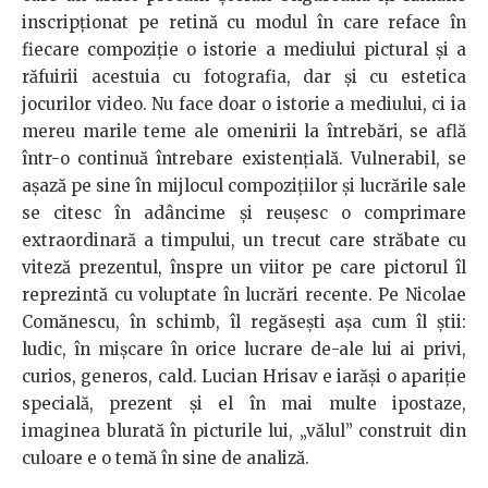
inscripționat pe retină cu modul în care reface în
fiecare compoziție o istorie a mediului pictural și a
răfuirii acestuia cu fotografia, dar și cu estetica
jocurilor video. Nu face doar o istorie a mediului, ci ia
mereu marile teme ale omenirii la întrebări, se află
într-o continuă întrebare existențială. Vulnerabil, se
așază pe sine în mijlocul compozițiilor și lucrările sale
se citesc în adâncime și reușesc o comprimare
extraordinară a timpului, un trecut care străbate cu
viteză prezentul, înspre un viitor pe care pictorul îl
reprezintă cu voluptate în lucrări recente. Pe Nicolae
Comănescu, în schimb, îl regăsești așa cum îl știi:
ludic, în mișcare în orice lucrare de-ale lui ai privi,
curios, generos, cald. Lucian Hrisav e iarăși o apariție
specială, prezent și el în mai multe ipostaze,
imaginea blurată în picturile lui, „vălul” construit din
culoare e o temă în sine de analiză.