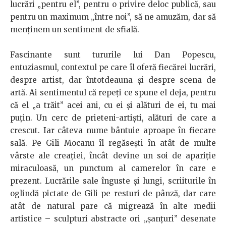
lucrări „pentru el”, pentru o privire deloc publică, sau
pentru un maximum „între noi”, să ne amuzăm, dar să
menținem un sentiment de sfială.
Fascinante sunt tururile lui Dan Popescu,
entuziasmul, contextul pe care îl oferă fiecărei lucrări,
despre artist, dar întotdeauna și despre scena de
artă. Ai sentimentul că repeți ce spune el deja, pentru
că el „a trăit” acei ani, cu ei și alături de ei, tu mai
puțin. Un cerc de prieteni-artiști, alături de care a
crescut. Iar câteva nume bântuie aproape în fiecare
sală. Pe Gili Mocanu îl regăsești în atât de multe
vârste ale creației, încât devine un soi de apariție
miraculoasă, un punctum al camerelor în care e
prezent. Lucrările sale înguste și lungi, scriiturile în
oglindă pictate de Gili pe resturi de pânză, dar care
atât de natural pare că migrează în alte medii
artistice – sculpturi abstracte ori „șanțuri” desenate