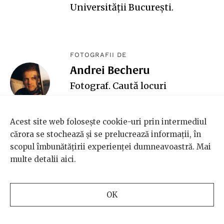
Universității București.
FOTOGRAFII DE
Andrei Becheru
Fotograf.
Caută
locuri
misterioase prin Carpaţi.
Acest site web folosește cookie-uri prin intermediul
cărora se stochează și se prelucrează informații, în
scopul îmbunătățirii experienței dumneavoastră. Mai
multe detalii
aici
.
SCENA9
REVISTA
Despre noi
Personaje
OK
Echipa Scena9
Arte
BRD și Scena9
Intră la idei
Vrei să publici pe
Lumea noastră