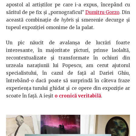
apostol al artiştilor pe care i-a expus, începând cu
săritul de pe fix şi „pornograficul”
Dumitru Gorzo
. Din
această combinaţie de
hybris
şi smerenie decurge şi
tupeul expoziţiei omonime de la palat.
Un pic năucit de avalanşa de lucrări foarte
interesante, în majoritate picturi, prinse laolaltă,
recontextualizate şi transformate în ochiuri din
urzeala naraţiunii lui Popescu, am cerut ajutorul
specialistului, în cazul de faţă al Dariei Ghiu,
întrebând-o dacă poate să surprindă în câteva fraze
experiența turului ghidat şi ce opere din expoziţie ar
scoate în faţă. A ieşit
o cronică veritabilă
.