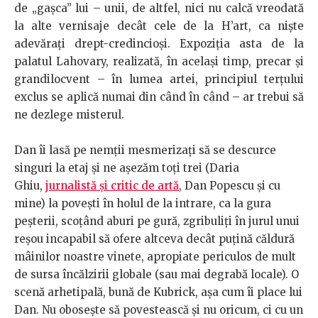
de „gaşca” lui – unii, de altfel, nici nu calcă vreodată
la alte vernisaje decât cele de la H’art, ca nişte
adevăraţi drept-credincioşi. Expoziţia asta de la
palatul Lahovary, realizată, în acelaşi timp, precar şi
grandilocvent – în lumea artei, principiul terţului
exclus se aplică numai din când în când – ar trebui să
ne dezlege misterul.
Dan îi lasă pe nemţii mesmerizaţi să se descurce
singuri la etaj şi ne aşezăm toţi trei (Daria
Ghiu,
jurnalistă şi critic de artă
, Dan Popescu şi cu
mine) la poveşti în holul de la intrare, ca la gura
peşterii, scoţând aburi pe gură, zgribuliţi în jurul unui
reşou incapabil să ofere altceva decât puţină căldură
mâinilor noastre vinete, apropiate periculos de mult
de sursa încălzirii globale (sau mai degrabă locale). O
scenă arhetipală, bună de Kubrick, aşa cum îi place lui
Dan. Nu oboseşte să povestească şi nu oricum, ci cu un