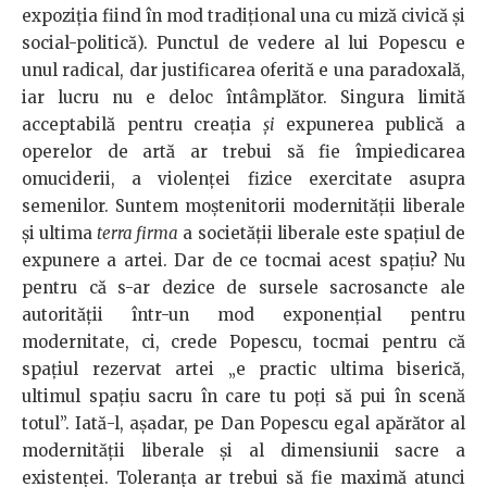
expoziţia fiind în mod tradiţional una cu miză civică şi
social-politică). Punctul de vedere al lui Popescu e
unul radical, dar justificarea oferită e una paradoxală,
iar lucru nu e deloc întâmplător. Singura limită
acceptabilă pentru creaţia
şi
expunerea publică a
operelor de artă ar trebui să fie împiedicarea
omuciderii, a violenţei fizice exercitate asupra
semenilor. Suntem moştenitorii modernităţii liberale
şi ultima
terra firma
a societăţii liberale este spaţiul de
expunere a artei. Dar de ce tocmai acest spaţiu? Nu
pentru că s-ar dezice de sursele sacrosancte ale
autorităţii într-un mod exponenţial pentru
modernitate, ci, crede Popescu, tocmai pentru că
spaţiul rezervat artei „e practic ultima biserică,
ultimul spaţiu sacru în care tu poţi să pui în scenă
totul”. Iată-l, aşadar, pe Dan Popescu egal apărător al
modernităţii liberale şi al dimensiunii sacre a
existenţei. Toleranţa ar trebui să fie maximă atunci