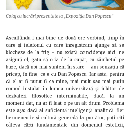
Colaj cu lucrări prezentate la „Expoziția Dan Popescu”
Ascultându-l mai bine de două ore vorbind, timp în
care şi telefonul cu care înregistram ajunge să se
blocheze de la frig – nu există coincidenţe aici, ne
asigură el, gata să o ia de la capăt, cu zâmbetul pe
buze, dacă noi mai suntem în stare – am senzaţia că
pricep, în fine, ce e cu Dan Popescu. Iar asta, pentru
că el ar fi putut fi ca mine, mai mult sau mai puţin
comod instalat în lumea universitară şi iubitor de
dezbateri filosofice interminabile, dacă, la un
moment dat, nu ar fi luat-o pe un alt drum. Problema
este aşa: dacă ai suficientă inteligenţă analitică, fler
hermeneutic şi cultură generală la purtător, poţi citi
câteva cărţi fundamentale din domeniul esteticii,