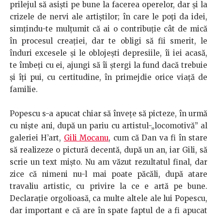
prilejul să asişti pe bune la facerea operelor, dar şi la
crizele de nervi ale artiştilor; în care le poţi da idei,
simţindu-te mulţumit că ai o contribuţie cât de mică
în procesul creaţiei, dar te obligi să fii smerit, le
înduri excesele şi le oblojeşti depresiile, îi iei acasă,
te îmbeţi cu ei, ajungi să îi ştergi la fund dacă trebuie
şi îţi pui, cu certitudine, în primejdie orice viaţă de
familie.
Popescu s-a apucat chiar să înveţe să picteze, în urmă
cu nişte ani, după un pariu cu artistul-„locomotivă” al
galeriei H’art,
Gili Mocanu
, cum că Dan va fi în stare
să realizeze o pictură decentă, după un an, iar Gili, să
scrie un text mişto. Nu am văzut rezultatul final, dar
zice că nimeni nu-l mai poate păcăli, după atare
travaliu artistic, cu privire la ce e artă pe bune.
Declaraţie orgolioasă, ca multe altele ale lui Popescu,
dar important e că are în spate faptul de a fi apucat