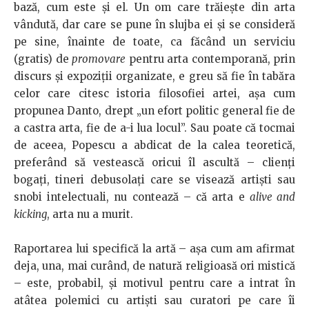
bază, cum este şi el. Un om care trăieşte din arta
vândută, dar care se pune în slujba ei şi se consideră
pe sine, înainte de toate, ca făcând un serviciu
(gratis) de
promovare
pentru arta contemporană, prin
discurs şi expoziţii organizate, e greu să fie în tabăra
celor care citesc istoria filosofiei artei, aşa cum
propunea Danto, drept „un efort politic general fie de
a castra arta, fie de a-i lua locul”. Sau poate că tocmai
de aceea, Popescu a abdicat de la calea teoretică,
preferând să vestească oricui îl ascultă – clienţi
bogaţi, tineri debusolaţi care se visează artişti sau
snobi intelectuali, nu contează – că arta e
alive and
kicking
, arta nu a murit.
Raportarea lui specifică la artă – aşa cum am afirmat
deja, una, mai curând, de natură religioasă ori mistică
– este, probabil, şi motivul pentru care a intrat în
atâtea polemici cu artişti sau curatori pe care îi