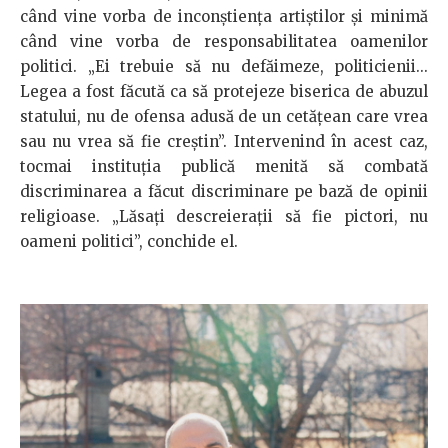
când vine vorba de inconştienţa artiştilor şi minimă
când vine vorba de responsabilitatea oamenilor
politici. „Ei trebuie să nu defăimeze, politicienii...
Legea a fost făcută ca să protejeze biserica de abuzul
statului, nu de ofensa adusă de un cetăţean care vrea
sau nu vrea să fie creştin”. Intervenind în acest caz,
tocmai instituţia publică menită să combată
discriminarea a făcut discriminare pe bază de opinii
religioase. „Lăsaţi descreieraţii să fie pictori, nu
oameni politici”, conchide el.