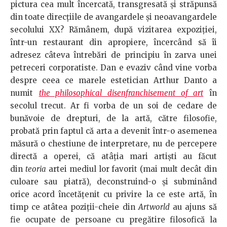
pictura cea mult încercată, transgresată şi străpunsă
din toate direcţiile de avangardele şi neoavangardele
secolului XX? Rămânem, după vizitarea expoziţiei,
într-un restaurant din apropiere, încercând să îi
adresez câteva întrebări de principiu în zarva unei
petreceri corporatiste. Dan e evaziv când vine vorba
despre ceea ce marele estetician Arthur Danto a
numit
the philosophical disenfranchisement of art
în
secolul trecut. Ar fi vorba de un soi de cedare de
bunăvoie de drepturi, de la artă, către filosofie,
probată prin faptul că arta a devenit într-o asemenea
măsură o chestiune de interpretare, nu de percepere
directă a operei, că atâţia mari artişti au făcut
din
teoria
artei mediul lor favorit (mai mult decât din
culoare sau piatră), deconstruind-o şi subminând
orice acord încetăţenit cu privire la ce este artă, în
timp ce atâtea poziţii-cheie din
Artworld
au ajuns să
fie ocupate de persoane cu pregătire filosofică la