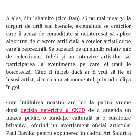
A ales, din lehamite (zice Dan), să nu mai meargă la
târguri de artă sau bienale, expunându-se criticilor
care îl acuză de comoditate şi neinteresat să aplice
algoritmi de creştere artificială a cotelor artiştilor pe
care îi reprezintă. Se bazează pe un număr relativ mic
de colecţionari fideli şi nu interzice artiştilor săi
participarea la evenimente pe care el unul le
boicotează. Când îl întreb dacă ar fi vrut să fie el
însuşi artist, zice că a ratat momentul, privind o clipă
în gol.
Cum întâlnirea noastră are loc la puţină vreme
după
decizia nefericită a CNCD
de a amenda un
muzeu public, o fundaţie culturală şi o curatoare
britanică, oferind un avertisment oficial artistului
Paul Baraka pentru expunerea în cadrul Art Safari a