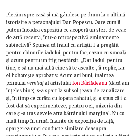
Plecăm spre casă şi mă gândesc pe drum la o ultimă
istorisire a personajului Dan Popescu. Oare cum îi
putem încadra expoziţia ce acoperă un sfert de veac
de artă recentă, într-o retrospectivă eminamente
subiectivă? Spunea că traiul cu artiştii l-a pregătit
pentru chinurile iadului, pentru foc, cazan cu smoală
şi acum pentru un frig nesfârşit. „Dar Iadul, pentru
tine, e să nu mai aibă cine să te asculte”, îi replic, iar
el hohoteşte aprobativ. Acum ani buni, înaintea
primului
vernisaj
al artistului
Ion Bârlădeanu
(dacă am
înţeles bine), s-a spart la subsol ţeava de canalizare
şi, în timp ce curăţa cu lopata rahatul, şi-a spus că i-a
fost dat să experimenteze, pentru o zi, mizeria din
care şi-a tras sevele arta bătrânului marginal. Nu cu
mult timp în urmă, înainte de expoziţia de faţă,
spargerea unei conducte similare deasupra