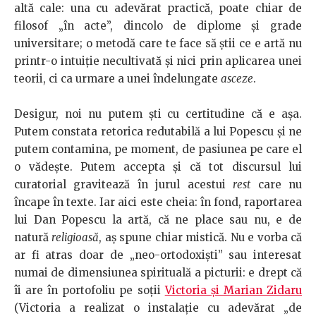
altă cale: una cu adevărat practică, poate chiar de
filosof „în acte”, dincolo de diplome şi grade
universitare; o metodă care te face să ştii ce e artă nu
printr-o intuiţie necultivată şi nici prin aplicarea unei
teorii, ci ca urmare a unei îndelungate
asceze
.
Desigur, noi nu putem şti cu certitudine că e aşa.
Putem constata retorica redutabilă a lui Popescu şi ne
putem contamina, pe moment, de pasiunea pe care el
o vădeşte. Putem accepta şi că tot discursul lui
curatorial gravitează în jurul acestui
rest
care nu
încape în texte. Iar aici este cheia: în fond, raportarea
lui Dan Popescu la artă, că ne place sau nu, e de
natură
religioasă
, aş spune chiar mistică. Nu e vorba că
ar fi atras doar de „neo-ortodoxişti” sau interesat
numai de dimensiunea spirituală a picturii: e drept că
îi are în portofoliu pe soţii
Victoria și Marian Zidaru
(Victoria a realizat o instalaţie cu adevărat „de