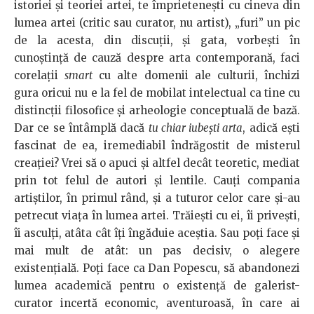
istoriei şi teoriei artei, te împrieteneşti cu cineva din
lumea artei (critic sau curator, nu artist), „furi” un pic
de la acesta, din discuţii, şi gata, vorbeşti în
cunoştinţă de cauză despre arta contemporană, faci
corelaţii
smart
cu alte domenii ale culturii, închizi
gura oricui nu e la fel de mobilat intelectual ca tine cu
distincţii filosofice şi arheologie conceptuală de bază.
Dar ce se întâmplă dacă
tu chiar iubeşti arta
, adică eşti
fascinat de ea, iremediabil îndrăgostit de misterul
creaţiei? Vrei să o apuci şi altfel decât teoretic, mediat
prin tot felul de autori şi lentile. Cauţi compania
artiştilor, în primul rând, şi a tuturor celor care şi-au
petrecut viaţa în lumea artei. Trăieşti cu ei, îi priveşti,
îi asculţi, atâta cât îţi îngăduie aceştia. Sau poţi face şi
mai mult de atât: un pas decisiv, o alegere
existenţială. Poţi face ca Dan Popescu, să abandonezi
lumea academică pentru o existenţă de galerist-
curator incertă economic, aventuroasă, în care ai