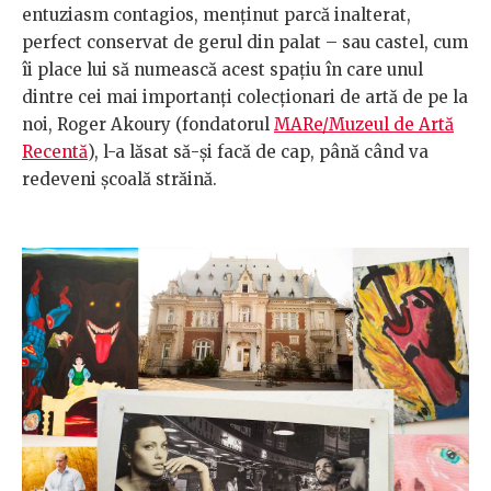
entuziasm contagios, menţinut parcă inalterat,
perfect conservat de gerul din palat – sau castel, cum
îi place lui să numească acest spaţiu în care unul
dintre cei mai importanţi colecţionari de artă de pe la
noi, Roger Akoury (fondatorul
MARe/Muzeul de Artă
Recentă
), l-a lăsat să-şi facă de cap, până când va
redeveni şcoală străină.