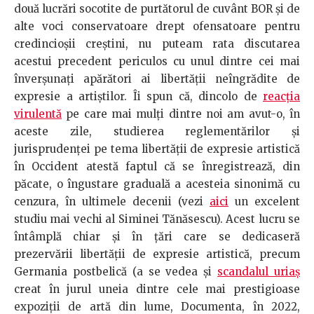
două lucrări socotite de purtătorul de cuvânt BOR şi de
alte voci conservatoare drept ofensatoare pentru
credincioşii creştini, nu puteam rata discutarea
acestui precedent periculos cu unul dintre cei mai
înverşunaţi apărători ai libertăţii neîngrădite de
expresie a artiştilor. Îi spun că, dincolo de
reacţia
virulentă
pe care mai mulţi dintre noi am avut-o, în
aceste zile, studierea reglementărilor şi
jurisprudenţei pe tema libertăţii de expresie artistică
în Occident atestă faptul că se înregistrează, din
păcate, o îngustare graduală a acesteia sinonimă cu
cenzura, în ultimele decenii (vezi
aici
un excelent
studiu mai vechi al Siminei Tănăsescu). Acest lucru se
întâmplă chiar şi în ţări care se dedicaseră
prezervării libertăţii de expresie artistică, precum
Germania postbelică (a se vedea şi
scandalul uriaş
creat în jurul uneia dintre cele mai prestigioase
expoziţii de artă din lume, Documenta, în 2022,