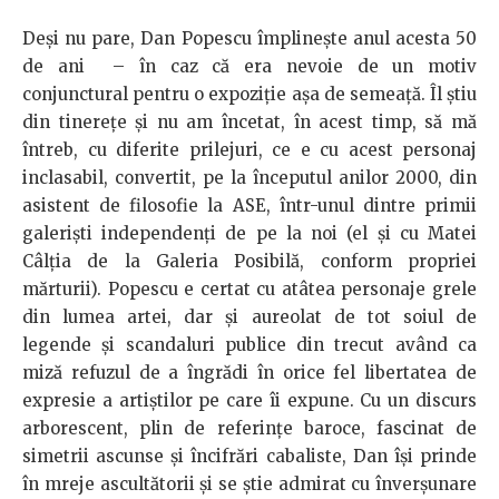
Deşi nu pare, Dan Popescu împlineşte anul acesta 50
de ani – în caz că era nevoie de un motiv
conjunctural pentru o expoziţie aşa de semeaţă. Îl ştiu
din tinereţe şi nu am încetat, în acest timp, să mă
întreb, cu diferite prilejuri, ce e cu acest personaj
inclasabil, convertit, pe la începutul anilor 2000, din
asistent de filosofie la ASE, într-unul dintre primii
galerişti independenţi de pe la noi (el şi cu Matei
Câlţia de la Galeria Posibilă, conform propriei
mărturii). Popescu e certat cu atâtea personaje grele
din lumea artei, dar şi aureolat de tot soiul de
legende şi scandaluri publice din trecut având ca
miză refuzul de a îngrădi în orice fel libertatea de
expresie a artiştilor pe care îi expune. Cu un discurs
arborescent, plin de referinţe baroce, fascinat de
simetrii ascunse şi încifrări cabaliste, Dan îşi prinde
în mreje ascultătorii şi se ştie admirat cu înverşunare