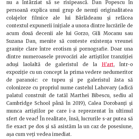
nu a întârziat să se risipească. Dan Popescu în
persoană explica unui grup de nemţi originalitatea
colajelor filmice ale lui Bârlădeanu şi refăcea
contextul expunerii iniţiale a unora dintre lucrările de
acum două decenii ale lui Gorzo, Gili Mocanu sau
Suzana Dan, menite să conteste existenţa vreunei
graniţe clare între erotism şi pornografie. Doar una
dintre numeroasele provocări ale artiştilor tranziţiei
aduşi laolaltă de galeristul de la
H’art
, într-o
expoziţie cu un concept la prima vedere nedumeritor
de paranoic: ce tupeu şi pe galeristul ăsta să
colonizeze cu propriul nume castelul Lahovary (adică
palatul construit de tatăl Marthei Bibescu, sediu al
Cambridge School până în 2019), Calea Dorobanţi şi
munca artiştilor pe care i-a reprezentat în ultimul
sfert de veac! În realitate, însă, lucrurile s-ar putea să
fie exact pe dos şi să asistăm la un caz de posesiune,
aşa cum veţi vedea imediat.