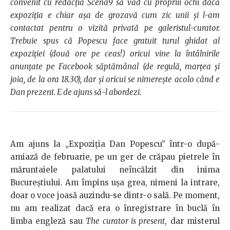
convenit cu redacţia Scena9 să văd cu propriii ochi dacă
expoziţia e chiar aşa de grozavă cum zic unii şi l-am
contactat pentru o vizită privată pe galeristul-curator.
Trebuie spus că Popescu face gratuit turul ghidat al
expoziţiei (două ore pe ceas!) oricui vine la întâlnirile
anunţate pe Facebook săptămânal (de regulă, marţea şi
joia, de la ora 18.30), dar şi oricui se nimereşte acolo când e
Dan prezent. E de ajuns să-l abordezi.
Am ajuns la „Expoziţia Dan Popescu” într-o după-
amiază de februarie, pe un ger de crăpau pietrele în
măruntaiele palatului neîncălzit din inima
Bucureştiului. Am împins uşa grea, nimeni la intrare,
doar o voce joasă auzindu-se dintr-o sală. Pe moment,
nu am realizat dacă era o înregistrare în buclă în
limba engleză sau
The curator is present
, dar misterul