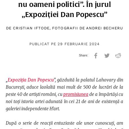
nu oameni politici”. În jurul
„Expoziţiei Dan Popescu”
DE
CRISTIAN IFTODE
, FOTOGRAFII DE
ANDREI BECHERU
PUBLICAT PE 29 FEBRUARIE 2024
„
Expoziţia Dan Popescu
”, găzduită la palatul Lahovary din
București, aduce laolaltă mai mult de 500 de lucrări de la
peste 40 de artiști români, cu
promisiunea
de a împărtăşi cu
noi toţi istoria artei adunată în cei 21 de ani de existență a
galeriei independente H’art.
După o serie de reacţii entuziaste ale unor cunoscuţi, am