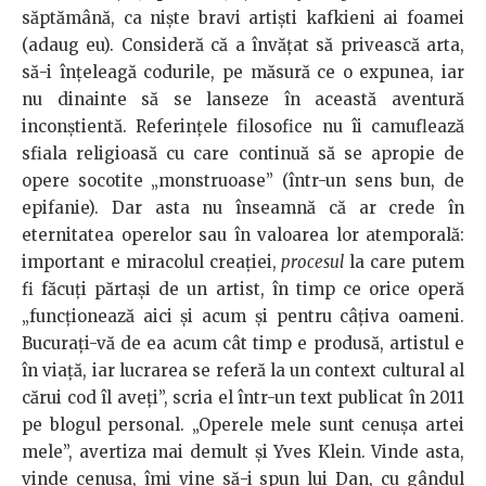
săptămână, ca nişte bravi artişti kafkieni ai foamei
(adaug eu). Consideră că a învăţat să privească arta,
să-i înţeleagă codurile, pe măsură ce o expunea, iar
nu dinainte să se lanseze în această aventură
inconştientă. Referinţele filosofice nu îi camuflează
sfiala religioasă cu care continuă să se apropie de
opere socotite „monstruoase” (într-un sens bun, de
epifanie). Dar asta nu înseamnă că ar crede în
eternitatea operelor sau în valoarea lor atemporală:
important e miracolul creaţiei,
procesul
la care putem
fi făcuţi părtaşi de un artist, în timp ce orice operă
„funcţionează aici şi acum şi pentru câţiva oameni.
Bucuraţi-vă de ea acum cât timp e produsă, artistul e
în viaţă, iar lucrarea se referă la un context cultural al
cărui cod îl aveţi”, scria el într-un text publicat în 2011
pe blogul personal. „Operele mele sunt cenuşa artei
mele”, avertiza mai demult şi Yves Klein. Vinde asta,
vinde cenuşa, îmi vine să-i spun lui Dan, cu gândul