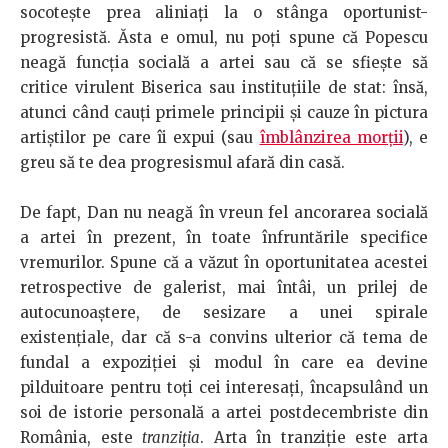
socoteşte prea aliniaţi la o stânga oportunist-
progresistă. Ăsta e omul, nu poţi spune că Popescu
neagă funcţia socială a artei sau că se sfieşte să
critice virulent Biserica sau instituţiile de stat: însă,
atunci când cauţi primele principii şi cauze în pictura
artiştilor pe care îi expui (sau
îmblânzirea morţii
), e
greu să te dea progresismul afară din casă.
De fapt, Dan nu neagă în vreun fel ancorarea socială
a artei în prezent, în toate înfruntările specifice
vremurilor. Spune că a văzut în oportunitatea acestei
retrospective de galerist, mai întâi, un prilej de
autocunoaştere, de sesizare a unei spirale
existenţiale, dar că s-a convins ulterior că tema de
fundal a expoziţiei şi modul în care ea devine
pilduitoare pentru toţi cei interesaţi, încapsulând un
soi de istorie personală a artei postdecembriste din
România, este
tranziţia
. Arta în tranziţie este arta