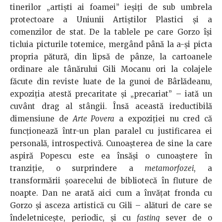
tinerilor „artişti ai foamei” ieşiţi de sub umbrela
protectoare a Uniunii Artiștilor Plastici şi a
comenzilor de stat. De la tablele pe care Gorzo îşi
ticluia picturile totemice, mergând până la a-şi picta
propria pătură, din lipsă de pânze, la cartoanele
ordinare ale tânărului Gili Mocanu ori la colajele
făcute din reviste luate de la gunoi de Bârlădeanu,
expoziţia atestă precaritate şi „precariat” – iată un
cuvânt drag al stângii. Însă această ireductibilă
dimensiune de
Arte Povera
a expoziţiei nu cred că
funcţionează într-un plan paralel cu justificarea ei
personală, introspectivă. Cunoaşterea de sine la care
aspiră Popescu este ea însăşi o cunoaştere în
tranziţie, o surprindere a
metamorfozei
, a
transformării şoarecelui de bibliotecă în fluture de
noapte. Dan ne arată aici cum a învăţat fronda cu
Gorzo şi asceza artistică cu Gili – alături de care se
îndeletniceşte, periodic, şi cu
fasting
sever de o