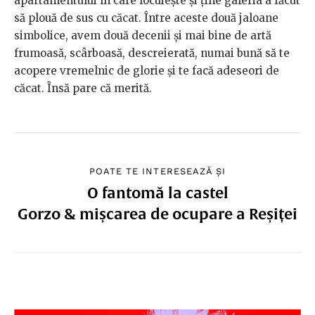
apartamentului în care locuieşte şi ţine galeria a făcut
să plouă de sus cu căcat. Între aceste două jaloane
simbolice, avem două decenii şi mai bine de artă
frumoasă, scârboasă, descreierată, numai bună să te
acopere vremelnic de glorie şi te facă adeseori de
căcat. Însă pare că merită.
POATE TE INTERESEAZĂ ȘI
O fantomă la castel
Gorzo & mișcarea de ocupare a Reșiței