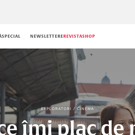
Ă
SPECIAL
NEWSLETTERE
REVISTA
SHOP
EXPLORATORI
/
CINEMA
ce îmi plac de