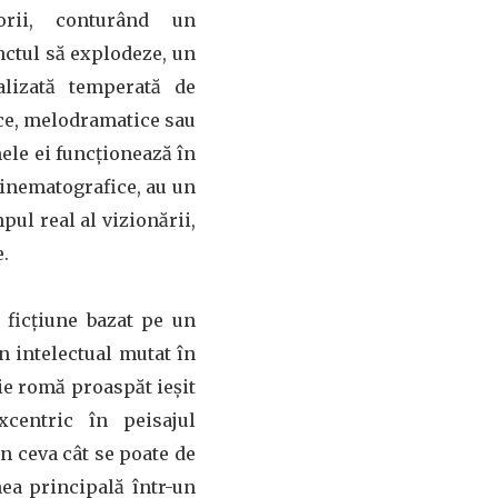
torii, conturând un
nctul să explodeze, un
alizată temperată de
ice, melodramatice sau
ele ei funcționează în
cinematografice, au un
ul real al vizionării,
e.
 ficțiune bazat pe un
n intelectual mutat în
nie romă proaspăt ieșit
xcentric în peisajul
în ceva cât se poate de
nea principală într-un