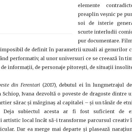
elemente contradic
preaplin veșnic pe pu
soi de isterie gener
scurte interludii com
pur documentare. Film
 imposibil de definit în parametrii uzuali ai genurilor 
nd performativ, al unor universuri ce se creează în timp
e informații, de personaje pitorești, de situații insolit
veste din Ferentari
(2017), debutul ei în lungmetrajul de
Schiop, Ivana dezvoltă o poveste de dragoste dintre u
rtier sărac și mărginaș al capitalei – și un tânăr de et
. Deja subiectul acesta ar fi fost suficient de e
 artistic local încât să-i transforme parcursul creativ 
rticular. Dar ea merge mai departe și plasează narațiu