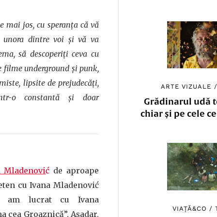
e mai jos, cu speranța că vă
a unora dintre voi și vă va
ema, să descoperiți ceva cu
e filme underground și punk,
iste, lipsite de prejudecăți,
ARTE VIZUALE
într-o constantă și doar
Grădinarul udă to
chiar și pe cele c
a Mladenovi
ć
de aproape
ieten cu Ivana Mladenović
, am lucrat cu Ivana
VIAȚĂ&CO
/
a cea Groaznică”. Așadar,