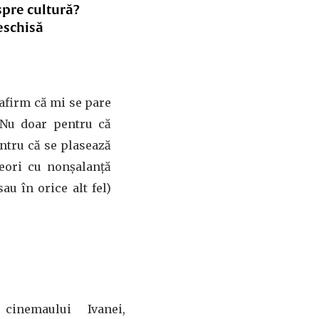
spre cultură?
eschisă
 afirm că mi se pare
 Nu doar pentru că
entru că se plasează
neori cu nonșalanță
au în orice alt fel)
cinemaului Ivanei,