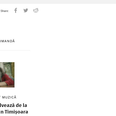
COMANDĂ
/
MUZICĂ
lvează de la
in Timișoara