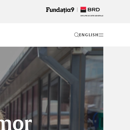
EN
 mor