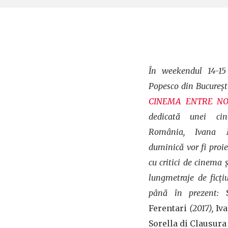
În weekendul 14-15
Popesco din București
CINEMA ENTRE N
dedicată unei ci
România, Ivana M
duminică vor fi proie
cu critici de cinema și
lungmetraje de ficț
până în prezent:
Ferentari
(2017),
Iv
Sorella di Clausura