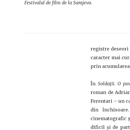
Festivalul de film de la Sarajevo.
registre deseori
caracter mai curâ
prin acumularea d
În
Soldații. O po
roman de Adrian 
Ferentari – un ca
din închisoare
cinematografic și
dificil și de pa