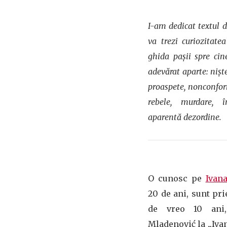
I-am dedicat textul d
va trezi curiozitate
ghida pașii spre cin
adevărat aparte: nișt
proaspete, nonconform
rebele, murdare, 
aparentă dezordine.
O cunosc pe
Ivan
20 de ani, sunt pr
de vreo 10 ani
Mladenović la „Ivan