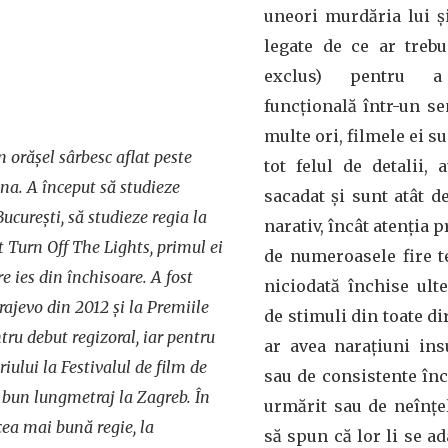
uneori murdăria lui ș
legate de ce ar treb
exclus) pentru a
funcțională într-un se
multe ori, filmele ei su
 orășel sârbesc aflat peste
tot felul de detalii,
na. A început să studieze
sacadat și sunt atât d
București, să studieze regia la
narativ, încât atenția p
at
Turn Off The Lights
, primul ei
de numeroasele fire 
e ies din închisoare. A fost
niciodată închise ult
rajevo din 2012 și la Premiile
de stimuli din toate di
ru debut regizoral, iar pentru
ar avea narațiuni ins
riului la Festivalul de film de
sau de consistente încâ
 bun lungmetraj la Zagreb. În
urmărit sau de neînțe
cea mai bună regie, la
să spun că lor li se 