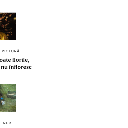
/
PICTURĂ
ate florile,
e nu înfloresc
TINERI