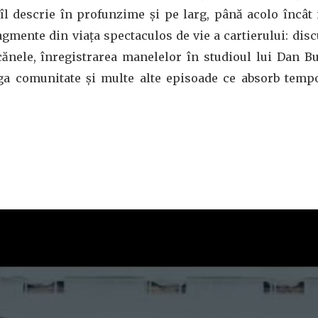
îl descrie în profunzime și pe larg, până acolo încât
gmente din viața spectaculos de vie a cartierului: discu
cănele, înregistrarea manelelor în studioul lui Dan B
aga comunitate și multe alte episoade ce absorb temp
.