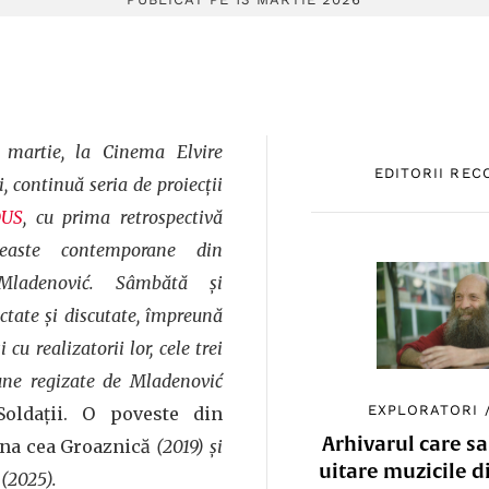
 martie, la Cinema Elvire
EDITORII RE
, continuă seria de proiecții
OUS
, cu prima retrospectivă
neaste contemporane din
ladenović. Sâmbătă și
ctate și discutate, împreună
 cu realizatorii lor, cele trei
iune regizate de Mladenović
EXPLORATORI
Soldații. O poveste din
Arhivarul care sa
ana cea Groaznică
(2019) și
uitare muzicile d
(2025).