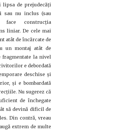
i lipsa de prejudecăți
ui sau nu inclus (sau
 face construcția
ns liniar. De cele mai
nt atât de încărcate de
 au un montaj atât de
e fragmentate la nivel
rivitorilor e debordată
temporare deschise și
erior, și e bombardată
recțiile. Nu sugerez că
uficient de închegate
t să devină dificil de
les. Din contră, vreau
adaugă extrem de multe