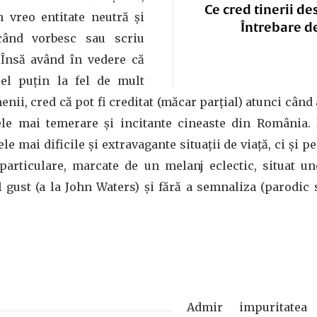
Ce cred tinerii de
 vreo entitate neutră și
Întrebare d
 când vorbesc sau scriu
 Însă având în vedere că
el puțin la fel de mult
ii, cred că pot fi creditat (măcar parțial) atunci când
ele mai temerare și incitante cineaste din România.
le mai dificile și extravagante situații de viață, ci și p
i particulare, marcate de un melanj eclectic, situat u
gust (a la John Waters) și fără a semnaliza (parodic s
.
Admir impuritatea 