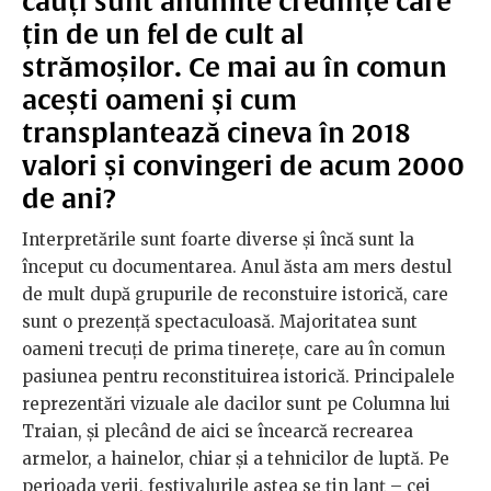
cauți sunt anumite credințe care
țin de un fel de cult al
strămoșilor. Ce mai au în comun
acești oameni și cum
transplantează cineva în 2018
valori și convingeri de acum 2000
de ani?
Interpretările sunt foarte diverse şi încă sunt la
început cu documentarea. Anul ăsta am mers destul
de mult după grupurile de reconstuire istorică, care
sunt o prezență spectaculoasă. Majoritatea sunt
oameni trecuţi de prima tinereţe, care au în comun
pasiunea pentru reconstituirea istorică. Principalele
reprezentări vizuale ale dacilor sunt pe Columna lui
Traian, și plecând de aici se încearcă recrearea
armelor, a hainelor, chiar şi a tehnicilor de luptă. Pe
perioada verii, festivalurile astea se ţin lanţ – cei