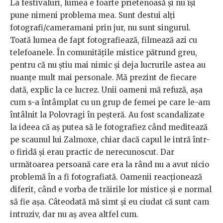
La festivaluri, lumea e foarte prietenoasă şi nu îşi
pune nimeni problema mea. Sunt destui alţi
fotografi/cameramani prin jur, nu sunt singurul.
Toată lumea de fapt fotografiează, filmează azi cu
telefoanele. În comunităţile mistice pătrund greu,
pentru că nu ştiu mai nimic şi deja lucrurile astea au
nuanţe mult mai personale. Mă prezint de fiecare
dată, explic la ce lucrez. Unii oameni mă refuză, aşa
cum s-a întâmplat cu un grup de femei pe care le-am
întâlnit la Polovragi în peşteră. Au fost scandalizate
la ideea că aş putea să le fotografiez când meditează
pe scaunul lui Zalmoxe, chiar dacă capul le intră într-
o firidă şi erau practic de nerecunoscut. Dar
următoarea persoană care era la rând nu a avut nicio
problemă în a fi fotografiată. Oamenii reacţionează
diferit, când e vorba de trăirile lor mistice şi e normal
să fie aşa. Câteodată mă simt şi eu ciudat că sunt cam
intruziv, dar nu aş avea altfel cum.