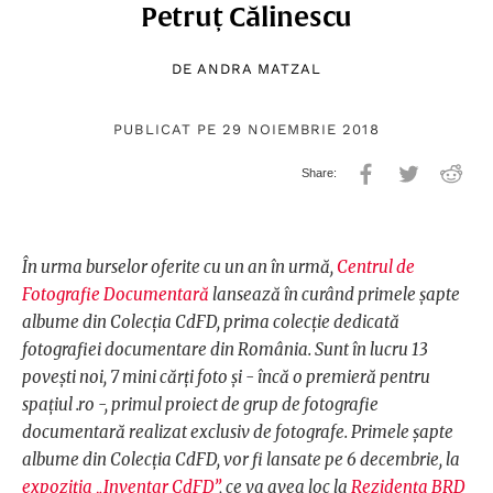
Petruț Călinescu
DE
ANDRA MATZAL
PUBLICAT PE 29 NOIEMBRIE 2018
În urma burselor oferite cu un an în urmă,
Centrul de
Fotografie Documentară
lansează în curând primele șapte
albume din Colecția CdFD, prima colecție dedicată
fotografiei documentare din România. Sunt în lucru 13
povești noi, 7 mini cărți foto și - încă o premieră pentru
spațiul .ro -, primul proiect de grup de fotografie
documentară realizat exclusiv de fotografe. Primele șapte
albume din Colecția CdFD, vor fi lansate pe 6 decembrie, la
expoziția „Inventar CdFD”
, ce va avea loc la
Rezidența BRD