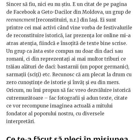
Sincer să fiu, nici eu nu ştiu. E un citat de pe pagina
de Facebook a Geto-Dacilor din Moldova, un grup de
reenancment
[reconstituiri, n.r.] din Iaşi. Ei sunt
printre cei mai activi când vine vorba de festivalurile
de reconstituire istorică, iar prezenţa lor online mi-a
atras atenţia, fiindcă e însoţită de texte bine scrise.
Un grup ca ăsta este compus nu doar din daci sau
romani, ci din reprezentaţi ai mai multor triburi ce
trăiau alături de daci: bastarnii (un popor germanic),
sarmaţii (sciţi) etc. Recunosc că am plecat la drum cu
zero cunoştinţe de istorie şi învăţ şi eu din mers.
Oricum, nu îmi propun să fac vreo dezvăluire istorică
cutremurătoare – fac fotografii şi adun texte, citate
ce vor recompune imaginea actuală a mitului
fondator al poporului nostru, cu diversele
interpretări.
Ce te-a făcut să pleci în misiunea