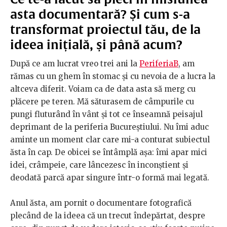
asta documentară? Și cum s-a
transformat proiectul tău, de la
ideea inițială, și până acum?
După ce am lucrat vreo trei ani la
PeriferiaB
, am
rămas cu un ghem în stomac şi cu nevoia de a lucra la
altceva diferit. Voiam ca de data asta să merg cu
plăcere pe teren. Mă săturasem de câmpurile cu
pungi fluturând în vânt şi tot ce înseamnă peisajul
deprimant de la periferia Bucureștiului. Nu îmi aduc
aminte un moment clar care mi-a conturat subiectul
ăsta în cap. De obicei se întâmplă aşa: îmi apar mici
idei, crâmpeie, care lâncezesc în inconştient şi
deodată parcă apar singure într-o formă mai legată.
Anul ăsta, am pornit o documentare fotografică
plecând de la ideea că un trecut îndepărtat, despre