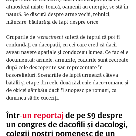
atmosferă mişto, tonică, oamenii au energie, se stă în
natură. Se discută despre arme vechi, tehnici,
mâncare, băutură şi de fapt despre orice.
Grupurile de
reenactment
suferă de faptul că pot fi
confundaţi cu dacopații, cu cei care cred că dacii
aveau navete spaţiale şi conduceau lumea. Ce fac ei e
documentat: armele, armurile, coifurile sunt recreate
după cele descoperite sau reprezentate în
basoreliefuri. Scenariile de luptă urmează câteva
bătălii şi etape din cele două războaie daco-romane şi
de obicei sâmbăta dacii îi snopesc pe romani, ca
duminca să fie cuceriţi.
Într-
un
reportaj
de pe S9 despre
un congres de dacofili și dacologi,
colegii noștri pomenesc de un