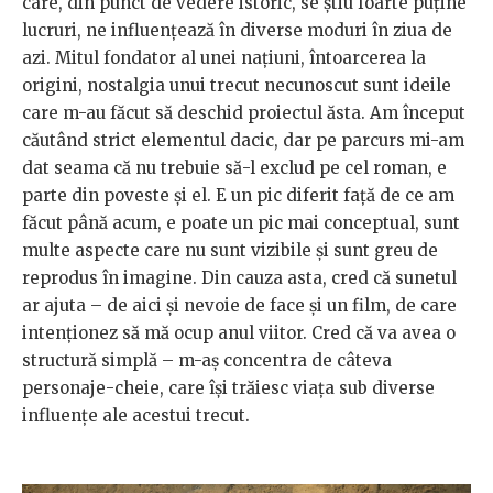
care, din punct de vedere istoric, se ştiu foarte puţine
lucruri, ne influenţează în diverse moduri în ziua de
azi. Mitul fondator al unei naţiuni, întoarcerea la
origini, nostalgia unui trecut necunoscut sunt ideile
care m-au făcut să deschid proiectul ăsta. Am început
căutând strict elementul dacic, dar pe parcurs mi-am
dat seama că nu trebuie să-l exclud pe cel roman, e
parte din poveste şi el. E un pic diferit faţă de ce am
făcut până acum, e poate un pic mai conceptual, sunt
multe aspecte care nu sunt vizibile şi sunt greu de
reprodus în imagine. Din cauza asta, cred că sunetul
ar ajuta – de aici şi nevoie de face şi un film, de care
intenționez să mă ocup anul viitor. Cred că va avea o
structură simplă – m-aş concentra de câteva
personaje-cheie, care îşi trăiesc viaţa sub diverse
influenţe ale acestui trecut.