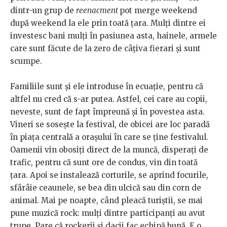
dintr-un grup de
reenacment
pot merge weekend
după weekend la ele prin toată ţara. Mulţi dintre ei
investesc bani mulţi în pasiunea asta, hainele, armele
care sunt făcute de la zero de câţiva fierari şi sunt
scumpe.
Familiile sunt şi ele introduse în ecuaţie, pentru că
altfel nu cred că s-ar putea. Astfel, cei care au copii,
neveste, sunt de fapt împreună şi în povestea asta.
Vineri se soseşte la festival, de obicei are loc paradă
în piaţa centrală a oraşului în care se ţine festivalul.
Oamenii vin obosiţi direct de la muncă, disperaţi de
trafic, pentru că sunt ore de condus, vin din toată
ţara. Apoi se instalează corturile, se aprind focurile,
sfârâie ceaunele, se bea din ulcică sau din corn de
animal. Mai pe noapte, când pleacă turiştii, se mai
pune muzică rock: mulţi dintre participanți au avut
trupe. Pare că rockerii şi dacii fac echipă bună. E o