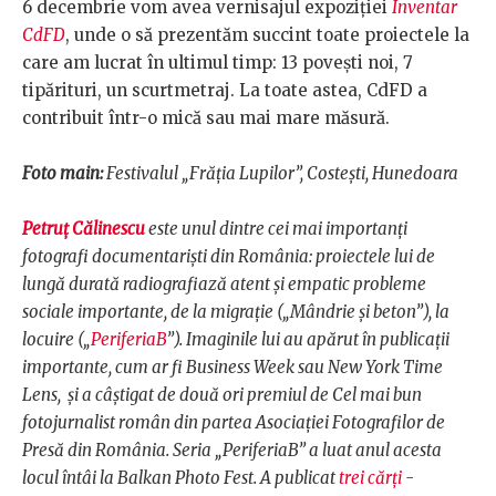
6 decembrie vom avea vernisajul expoziţiei
Inventar
CdFD
, unde o să prezentăm succint toate proiectele la
care am lucrat în ultimul timp: 13 povești noi, 7
tipărituri, un scurtmetraj. La toate astea, CdFD a
contribuit într-o mică sau mai mare măsură.
Foto main:
Festivalul „Frăţia Lupilor”, Costeşti, Hunedoara
Petruț Călinescu
este unul dintre cei mai importanți
fotografi documentariști din România: proiectele lui de
lungă durată radiografiază atent și empatic probleme
sociale importante, de la migrație („Mândrie și beton”), la
locuire („
PeriferiaB
”). Imaginile lui au apărut în publicații
importante, cum ar fi Business Week sau New York Time
Lens, și a câștigat de două ori premiul de Cel mai bun
fotojurnalist român din partea Asociației Fotografilor de
Presă din România. Seria „PeriferiaB” a luat anul acesta
locul întâi la Balkan Photo Fest. A publicat
trei cărți
-