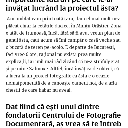
învățat lucrând la proiectul ăsta?
Am umblat cam prin toată ţara, dar cel mai mult m-a
plăcut chiar la cetăţile dacice, în Munţii Orăștiei. Zona
e atât de frumoasă, încât fără să fi avut vreun plan de
genul ăsta, caut acum să îmi cumpăr o casă veche sau
o bucată de teren pe-acolo. E departe de Bucureşti,
faci vreo 6 ore, raţional nu există prea multe
explicaţii, iar unii mai râd zicând că m-a străfulgerat
şi pe mine Zalmoxe. Altfel, încă învăţ ca de obicei, că
a lucra la un proiect fotografic ca ăsta e o ocazie
nemaipomenită de a cunoaşte oameni noi, de a afla
chestii de care habar nu aveai.
Dat fiind că ești unul dintre
fondatorii Centrului de Fotografie
Documentară, aș vrea să te întreb