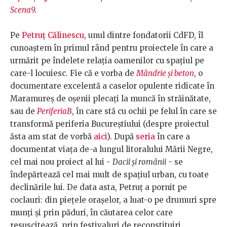
Scena9
.
Pe
Petruț Călinescu
, unul dintre fondatorii CdFD, îl
cunoaștem în primul rând pentru proiectele în care a
urmărit pe îndelete relația oamenilor cu spațiul pe
care-l locuiesc. Fie că e vorba de
Mândrie și beton
, o
documentare excelentă a caselor opulente ridicate în
Maramureș de oșenii plecați la muncă în străinătate,
sau de
PeriferiaB
, în care stă cu ochii pe felul în care se
transformă periferia Bucureștiului (despre proiectul
ăsta am stat de vorbă
aici
). După
seria
în care a
documentat viața de-a lungul litoralului Mării Negre,
cel mai nou proiect al lui -
Dacii și românii
- se
îndepărtează cel mai mult de spațiul urban, cu toate
declinările lui. De data asta, Petruț a pornit pe
coclauri: din piețele orașelor, a luat-o pe drumuri spre
munți și prin păduri, în căutarea celor care
resuscitează, prin festivaluri de reconstituiri,