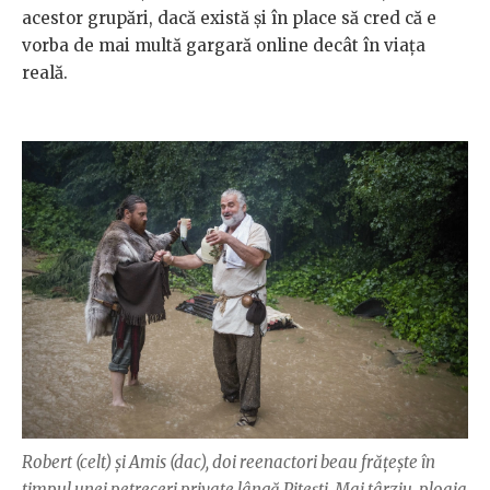
acestor grupări, dacă există şi în place să cred că e
vorba de mai multă gargară online decât în viaţa
reală.
Robert (celt) şi Amis (dac), doi reenactori beau frăţeşte în
timpul unei petreceri private lângă Piteşti. Mai târziu, ploaia