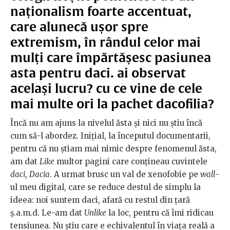
naționalism foarte accentuat,
care alunecă ușor spre
extremism, în rândul celor mai
mulți care împărtășesc pasiunea
asta pentru daci. ai observat
același lucru? cu ce vine de cele
mai multe ori la pachet dacofilia?
Încă nu am ajuns la nivelul ăsta şi nici nu ştiu încă
cum să-l abordez. Iniţial, la începutul documentarii,
pentru că nu ştiam mai nimic despre fenomenul ăsta,
am dat
Like
multor pagini care conţineau cuvintele
daci
,
Dacia
. A urmat brusc un val de xenofobie pe
wall
-
ul meu digital, care se reduce destul de simplu la
ideea: noi suntem daci, afară cu restul din ţară
ş.a.m.d. Le-am dat
Unlike
la loc, pentru că îmi ridicau
tensiunea. Nu ştiu care e echivalentul în viaţa reală a