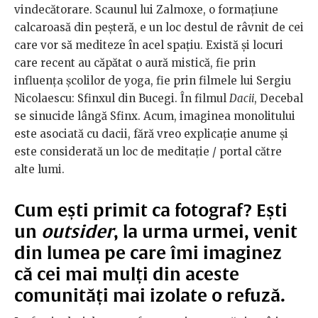
vindecătorare. Scaunul lui Zalmoxe, o formaţiune
calcaroasă din peşteră, e un loc destul de râvnit de cei
care vor să mediteze în acel spaţiu. Există şi locuri
care recent au căpătat o aură mistică, fie prin
influenţa şcolilor de yoga, fie prin filmele lui Sergiu
Nicolaescu: Sfinxul din Bucegi. În filmul
Dacii
, Decebal
se sinucide lângă Sfinx. Acum, imaginea monolitului
este asociată cu dacii, fără vreo explicaţie anume şi
este considerată un loc de meditaţie / portal către
alte lumi.
Cum ești primit ca fotograf? Ești
un
outsider
, la urma urmei, venit
din lumea pe care îmi imaginez
că cei mai mulți din aceste
comunități mai izolate o refuză.