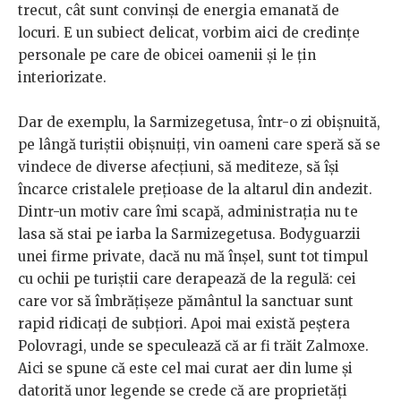
trecut, cât sunt convinşi de energia emanată de
locuri. E un subiect delicat, vorbim aici de credinţe
personale pe care de obicei oamenii şi le ţin
interiorizate.
Dar de exemplu, la Sarmizegetusa, într-o zi obişnuită,
pe lângă turiştii obişnuiţi, vin oameni care speră să se
vindece de diverse afecţiuni, să mediteze, să îşi
încarce cristalele preţioase de la altarul din andezit.
Dintr-un motiv care îmi scapă, administraţia nu te
lasa să stai pe iarba la Sarmizegetusa. Bodyguarzii
unei firme private, dacă nu mă înşel, sunt tot timpul
cu ochii pe turiştii care derapează de la regulă: cei
care vor să îmbrăţişeze pământul la sanctuar sunt
rapid ridicaţi de subţiori. Apoi mai există peştera
Polovragi, unde se speculează că ar fi trăit Zalmoxe.
Aici se spune că este cel mai curat aer din lume şi
datorită unor legende se crede că are proprietăţi