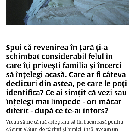
Spui că revenirea în țară ți-a
schimbat considerabil felul în
care îți privești familia și încerci
să înțelegi acasă. Care ar fi câteva
declicuri din astea, pe care le poți
identifica? Ce ai simțit că vezi sau
înțelegi mai limpede - ori măcar
diferit - după ce te-ai întors?
Vreau să zic că mă așteptam să fiu bucuroasă pentru
că sunt alături de părinți și bunici, însă aveam un