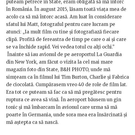
puteam petrece în State, eram obligată să mă întorc
în România. În august 2015, lăsam toată viața mea de
acolo ca să mă întorc acasă. Am luat în considerare
sfatul lui Matt, fotograful pentru care lucram pe
atunci: „Ia mult film cu tine și fotografiază fiecare
clipă. Profită de fereastra de timp pe care o ai și care
se va închide rapid. Vei vedea totul cu alți ochi.”
Înainte să iau avionul de pe aeroportul La Guardia
din New York, am făcut o vizita la cel mai mare
magazin foto din State, B&H PHOTO, unde mă
simțeam ca în filmul lui Tim Burton,
Charlie și Fabrica
de ciocolată. Cumpărasem vreo 40 de role de film lat.
Era tot ce puteam să fac ca să mă pregătesc pentru
ruptura ce avea să vină. În aeroport băusem un gin
tonic și mă îmbarcam în avionul care urma să mă
poarte în Germania, unde sora mea era însărcinată și
mă aștepta ca să nască.