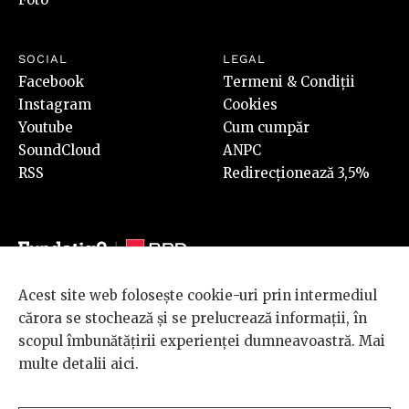
SOCIAL
LEGAL
Facebook
Termeni & Condiții
Instagram
Cookies
Youtube
Cum cumpăr
SoundCloud
ANPC
RSS
Redirecționează 3,5%
Acest site web folosește cookie-uri prin intermediul
© 2026 BRD Groupe Société Générale, toate drepturile rezervate.
cărora se stochează și se prelucrează informații, în
Scena 9 este un proiect sustinut de
BRD GROUPE SOCIÉTÉ
scopul îmbunătățirii experienței dumneavoastră. Mai
GÉNÉRALE
.
multe detalii
aici
.