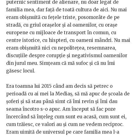
puternic sentiment de alienare, nu doar legat de
familia mea, dar față de toată cultura de aici. Nu mai
eram obișnuită cu fețele triste, posomorâte de pe
stradă, cu griul orașelor și al oamenilor, cu orașe
europene cu mijloace de transport în comun, cu
centre istorice, cu hispteri, cu oameni mândri. Nu mai
eram obișnuită nici cu nepolitețea, resemnarea,
discuțiile despre corupție și negativismul oamenilor
din jurul meu. Simțeam că mă sufoc și că nu îmi
găsesc locul.
Era toamna lui 2015 când am decis să petrec o
perioadă cu ai mei la Mediaș, să mă apuc de școala de
șoferi și să stau până simt că îmi revin și îmi dau
seama încotro s-o apuc. Am început să fac poze
încercând să înțeleg cum sunt eu acasă, cum sunt ei,
cum trăiesc, ce valori au și cum ne vedem reciproc.
Eram uimită de universul pe care familia mea l-a