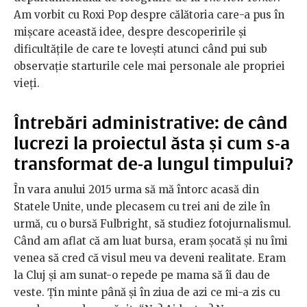
Am vorbit cu Roxi Pop despre călătoria care-a pus în
mișcare această idee, despre descoperirile și
dificultățile de care te lovești atunci când pui sub
observație starturile cele mai personale ale propriei
vieți.
Întrebări administrative: de când
lucrezi la proiectul ăsta și cum s-a
transformat de-a lungul timpului?
În vara anului 2015 urma să mă întorc acasă din
Statele Unite, unde plecasem cu trei ani de zile în
urmă, cu o bursă Fulbright, să studiez fotojurnalismul.
Când am aflat că am luat bursa, eram șocată și nu îmi
venea să cred că visul meu va deveni realitate. Eram
la Cluj și am sunat-o repede pe mama să îi dau de
veste. Țin minte până și în ziua de azi ce mi-a zis cu