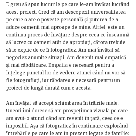
E greu să spun lucrurile pe care le-am învățat lucrând
acest proiect. Cred că am descoperit universalitatea
pe care o are o poveste personală și puterea de a
aduce oamenii mai aproape de mine. Altfel, este un
continuu proces de învățare despre ceea ce înseamnă
să lucrez cu oameni atât de apropiați, cărora trebuie
să le explic de ce îi fotografiez. Am mai învățat să
negociez anumite situații. Am devenit mai empatică
și mai răbdătoare. Empatia e necesară pentru a
înțelege punctul lor de vedere atunci când nu vor să
fie fotografiați, iar răbdarea e necesară pentru un
proiect de lungă durată cum e acesta.
Am învățat să accept schimbarea în trăirile mele.
Uneori îmi doresc să am prospețimea vizuală pe care
am avut-o atunci când am revenit în țară, ceea ce e
imposibil. Așa că fotografiez în continuare explorând
întrebările pe care le am în prezent legate de familie: