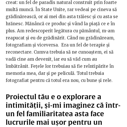
creat: un fel de paradis natural construit prin foarte
multă muncă. În State Unite, rar vedeai pe cineva să
grădinărească, or ai mei din asta trăiesc și cu asta se
hrănesc. Mănâncă ce produc și vând la piață ce e în
plus. Am redescoperit legătura cu pământul, m-am
reapucat și eu de grădinărit. Când nu grădinăream,
fotografiam și viceversa. Era un fel de terapie și
reconectare. Cumva trebuia să ne cunoaștem, ei să
vadă cine am devenit, iar eu să văd cum au
îmbătrânit. Fețele lor trebuiau să fie reîntipărite în
memoria mea, dar și pe peliculă. Totul trebuia
fotografiat pentru că totul era nou, cu bune și rele.
Proiectul tău e o explorare a
intimității, și-mi imaginez că într-
un fel familiaritatea asta face
lucrurile mai ușor pentru un