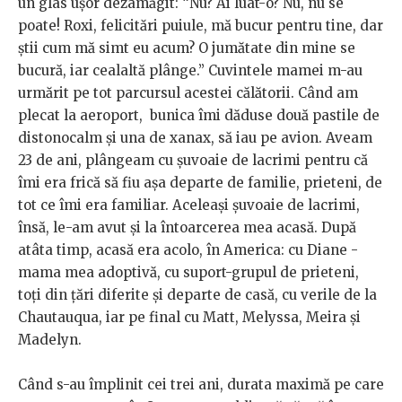
un glas ușor dezamăgit: “Nu? Ai luat-o? Nu, nu se
poate! Roxi, felicitări puiule, mă bucur pentru tine, dar
știi cum mă simt eu acum? O jumătate din mine se
bucură, iar cealaltă plânge.” Cuvintele mamei m-au
urmărit pe tot parcursul acestei călătorii. Când am
plecat la aeroport, bunica îmi dăduse două pastile de
distonocalm și una de xanax, să iau pe avion. Aveam
23 de ani, plângeam cu șuvoaie de lacrimi pentru că
îmi era frică să fiu așa departe de familie, prieteni, de
tot ce îmi era familiar. Aceleași șuvoaie de lacrimi,
însă, le-am avut și la întoarcerea mea acasă. După
atâta timp, acasă era acolo, în America: cu Diane -
mama mea adoptivă, cu suport-grupul de prieteni,
toți din țări diferite și departe de casă, cu verile de la
Chautauqua, iar pe final cu Matt, Melyssa, Meira și
Madelyn.
Când s-au împlinit cei trei ani, durata maximă pe care