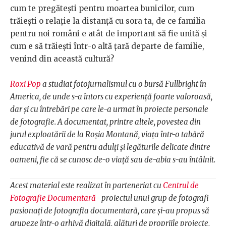
cum te pregătești pentru moartea bunicilor, cum
trăiești o relație la distanță cu sora ta, de ce familia
pentru noi români e atât de important să fie unită și
cum e să trăiești într-o altă țară departe de familie,
venind din această cultură?
Roxi Pop
a studiat fotojurnalismul cu o bursă Fullbright în
America, de unde s-a întors cu experiență foarte valoroasă,
dar și cu întrebări pe care le-a urmat în proiecte personale
de fotografie. A documentat, printre altele, povestea din
jurul exploatării de la Roșia Montană, viața într-o tabără
educativă de vară pentru adulți și legăturile delicate dintre
oameni, fie că se cunosc de-o viață sau de-abia s-au întâlnit.
Acest material este realizat în parteneriat cu
Centrul de
Fotografie Documentară
- proiectul unui grup de fotografi
pasionați de fotografia documentară, care și-au propus să
grupeze într-o arhivă digitală, alături de propriile proiecte,