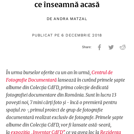
ce înseamnă acasă
DE
ANDRA MATZAL
PUBLICAT PE 6 DECEMBRIE 2018
În urma burselor oferite cu un an în urmă,
Centrul de
Fotografie Documentară
lansează în curând primele șapte
albume din Colecția CdFD, prima colecție dedicată
fotografiei documentare din România. Sunt în lucru 13
povești noi, 7 mini cărți foto și - încă o premieră pentru
spațiul .ro -, primul proiect de grup de fotografie
documentară realizat exclusiv de fotografe. Primele șapte
albume din Colecția CdFD, vor fi lansate astă-seară,
la
expoziția „Inventar CdFD”
, ce va avea loc la
Rezidența