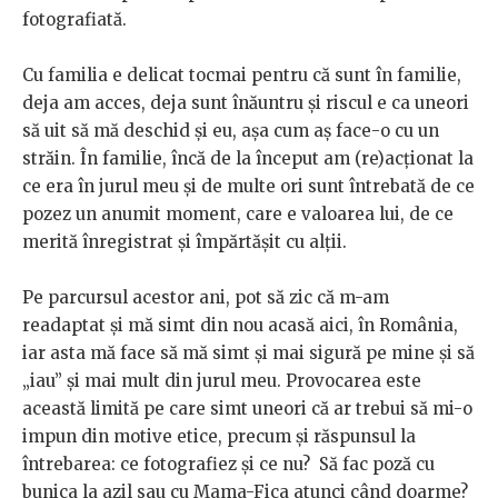
fotografiată.
Cu familia e delicat tocmai pentru că sunt în familie,
deja am acces, deja sunt înăuntru și riscul e ca uneori
să uit să mă deschid și eu, așa cum aș face-o cu un
străin. În familie, încă de la început am (re)acționat la
ce era în jurul meu și de multe ori sunt întrebată de ce
pozez un anumit moment, care e valoarea lui, de ce
merită înregistrat și împărtășit cu alții.
Pe parcursul acestor ani, pot să zic că m-am
readaptat și mă simt din nou acasă aici, în România,
iar asta mă face să mă simt și mai sigură pe mine și să
„iau” și mai mult din jurul meu. Provocarea este
această limită pe care simt uneori că ar trebui să mi-o
impun din motive etice, precum și răspunsul la
întrebarea: ce fotografiez și ce nu? Să fac poză cu
bunica la azil sau cu Mama-Fica atunci când doarme?