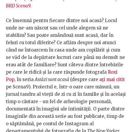
BRD Scena9
.
Ce însemnă pentru fiecare dintre noi
acasă? Locul
unde ne-am născut sau cel unde alegem să ne
stabilim? Sau poate amândouă sunt acasă, dar în
feluri cu totul diferite? Ce aflăm despre noi atunci
când ne întoarcem în casa unde am copilărit și cum
se văd de la depărtare lucruri care până nu demult ne
erau atât de familiare? Sunt câteva dintre întrebările
pe care le ridică și la care răspunde fotografa
Roxi
Pop
, în seria
Astăzi sunt acasă
(despre care
ați mai citit
pe Scena9). Proiectul e, într-o oare care măsură, un
jurnal tandru al vieții de zi cu zi în familie și în același
timp o căutare - un fel de arheologie personală,
documentată în imagini ale intimității. O parte dintre
imaginile din această serie au fost publicate, timp de
o săptămână, pe contul de Instagram al
departamentului de fotografie de la
The New Yorker
.