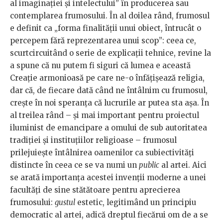
al imaginaţiei şi intelectului” în producerea sau
contemplarea frumosului. În al doilea rând, frumosul
e definit ca „forma finalităţii unui obiect, întrucât o
percepem fără reprezentarea unui scop”: ceea ce,
scurtcircuitând o serie de explicaţii tehnice, revine la
a spune că nu putem fi siguri că lumea e această
Creaţie armonioasă pe care ne-o înfăţişează religia,
dar că, de fiecare dată când ne întâlnim cu frumosul,
creşte în noi speranţa că lucrurile ar putea sta aşa. În
al treilea rând – şi mai important pentru proiectul
iluminist de emancipare a omului de sub autoritatea
tradiţiei şi instituţiilor religioase – frumosul
prilejuieşte întâlnirea oamenilor ca subiectivităţi
distincte în ceea ce se va numi un
public
al artei. Aici
se arată importanţa acestei invenţii moderne a unei
facultăţi de sine stătătoare pentru aprecierea
frumosului:
gustul
estetic, legitimând un principiu
democratic al artei, adică dreptul fiecărui om de a se