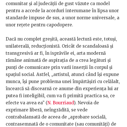
comunitar şi al judecăţii de gust văzute ca model
pentru a accede la acorduri interumane în lipsa unor
standarde impuse de sus, a unor norme universale, a
unor reţete pentru capodopere.
Dacă nu complet greşită, această lectură este, totuşi,
unilaterală, reducţionistă. Oricât de scandaloasă şi
transgresivă ar fi, în isprăvile ei, arta modernă
rămâne animată de aspiraţia de a crea legături şi
punţi de comunicare prin varii inserţii în corpul şi
spaţiul social. Astfel, „artistul, atunci când îşi expune
munca, îşi pune problema unei împărtăşiri cu celălalt,
încearcă să discearnă ce anume din experienţa lui ar
putea fi inteligibil, cum va fi primită practica sa, ce
efecte va avea ea” (
N. Bourriaud
). Nevoia de
exprimare liberă, neîngrădită, se vede
contrabalansată de aceea de „aprobare socială,
contrasemnată de o comunitate (sau comunităţi) de