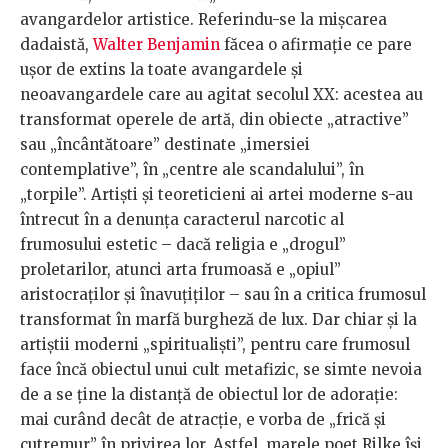
avangardelor artistice. Referindu-se la mişcarea
dadaistă,
Walter Benjamin
făcea o afirmaţie ce pare
uşor de extins la toate avangardele şi
neoavangardele care au agitat secolul XX: acestea au
transformat operele de artă, din obiecte „atractive”
sau „încântătoare” destinate „imersiei
contemplative”, în „centre ale scandalului”, în
„torpile”. Artişti şi teoreticieni ai artei moderne s-au
întrecut în a denunţa caracterul narcotic al
frumosului estetic – dacă religia e „drogul”
proletarilor, atunci arta frumoasă e „opiul”
aristocraţilor şi înavuţiţilor – sau în a critica frumosul
transformat în marfă burgheză de lux. Dar chiar şi la
artiştii moderni „spiritualişti”, pentru care frumosul
face încă obiectul unui cult metafizic, se simte nevoia
de a se ţine la distanţă de obiectul lor de adoraţie:
mai curând decât de atracţie, e vorba de „frică şi
cutremur” în privirea lor. Astfel, marele poet Rilke îşi