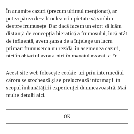
În anumite cazuri (precum ultimul menţionat), ar
putea părea de-a binelea o impietate să vorbim
despre frumuseţe. Dar dacă facem un efort să luăm
distanţă de concepţia hieratică a frumosului, încă atât
de influentă, avem şansa de a înţelege un lucru
primar: frumuseţea nu rezidă, în asemenea cazuri,
nici în obiectul expus, nici în mesajul evocat, ci în
faptul simplu al aducerii noastre laolaltă. Pare de la
sine înţeles că frumosul se opune urâtului. Doar că,
Acest site web folosește cookie-uri prin intermediul
săpând la rădăcina acestei evidenţe, descoperim că
cărora se stochează și se prelucrează informații, în
opusul experienţei frumosului e singurătatea, e
scopul îmbunătățirii experienței dumneavoastră. Mai
incomunicabilitatea. (La fel cum urâtul, înainte de
multe detalii
aici
.
orice estetică, e sinonim cu refuzul, cu excluderea şi
dezgustul:
kakos
, adică „răul” şi „urâtul”, în greceşte, e
totuna cu „ceea ce dai afară”.) Iar a putea comunica
OK
simplul fapt că există incomunicabilitate, la fel ca
posibilitatea de a împărtăşi o suferinţă cumplită, e