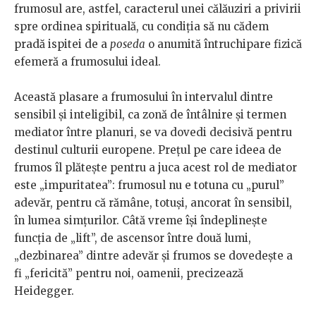
frumosul are, astfel, caracterul unei călăuziri a privirii
spre ordinea spirituală, cu condiţia să nu cădem
pradă ispitei de a
poseda
o anumită întruchipare fizică
efemeră a frumosului ideal.
Această plasare a frumosului în intervalul dintre
sensibil şi inteligibil, ca zonă de întâlnire şi termen
mediator între planuri, se va dovedi decisivă pentru
destinul culturii europene. Preţul pe care ideea de
frumos îl plăteşte pentru a juca acest rol de mediator
este „impuritatea”: frumosul nu e totuna cu „purul”
adevăr, pentru că rămâne, totuşi, ancorat în sensibil,
în lumea simţurilor. Câtă vreme îşi îndeplineşte
funcţia de „lift”, de ascensor între două lumi,
„dezbinarea” dintre adevăr şi frumos se dovedeşte a
fi „fericită” pentru noi, oamenii, precizează
Heidegger.