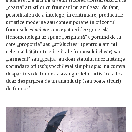
întâlnirea
. De aici mi-a venit şi ideea acestui text. Dacă
„cearta” artiştilor cu frumosul nu anulează, de fapt,
posibilitatea de a înţelege, în continuare, producţiile
artistice moderne sau contemporane în orizontul
frumosului-
întâlnire
conceput ca idee generală
(fenomenologii ar spune „originară”), pornind de la
care „proporţia” sau „strălucirea” (pentru a aminti
cele mai bătătorite criterii ale frumosului clasic) sau
„farmecul” sau „graţia” au doar statutul unor instanţe
secundare ori (sub)specii? Mai simplu spus: nu cumva
despărţirea de frumos a avangardelor artistice a fost
doar despărţirea de un anumit tip (sau poate tipuri)
de frumos?