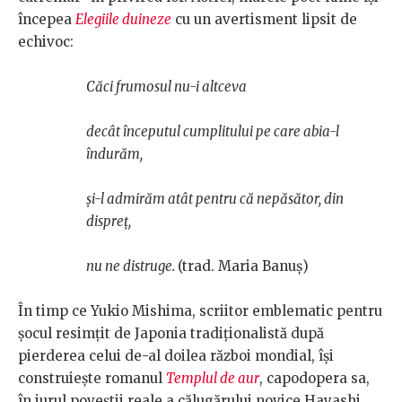
începea
Elegiile duineze
cu un avertisment lipsit de
echivoc:
Căci frumosul nu-i altceva
decât începutul cumplitului pe care abia-l
îndurăm,
şi-l admirăm atât pentru că nepăsător, din
dispreţ,
nu ne distruge.
(trad. Maria Banuş)
În timp ce Yukio Mishima, scriitor emblematic pentru
şocul resimţit de Japonia tradiţionalistă după
pierderea celui de-al doilea război mondial, îşi
construieşte romanul
Templul de aur
, capodopera sa,
în jurul poveştii reale a călugărului novice Hayashi