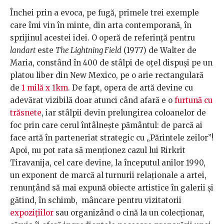
Închei prin a evoca, pe fugă, primele trei exemple
care îmi vin în minte, din arta contemporană, în
sprijinul acestei idei. O operă de referinţă pentru
landart
este
The Lightning Field
(1977) de Walter de
Maria, constând în 400 de stâlpi de oţel dispuşi pe un
platou liber din New Mexico, pe o arie rectangulară
de
1 milă x 1km
. De fapt, opera de artă devine cu
adevărat vizibilă doar atunci când afară e o
furtună cu
trăsnete
, iar stâlpii devin prelungirea coloanelor de
foc prin care cerul întâlneşte pământul: de parcă ai
face artă în parteneriat strategic cu „Părintele zeilor”!
Apoi, nu pot rata să menţionez cazul lui Rirkrit
Tiravanija, cel care devine, la începutul anilor 1990,
un exponent de marcă al turnurii relaţionale a artei,
renunţând să mai expună obiecte artistice în galerii şi
gătind, în schimb, mâncare pentru vizitatorii
expoziţiilor
sau organizând o cină la un colecţionar,