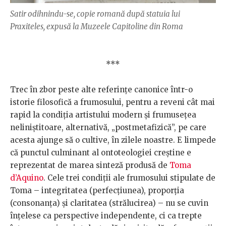
Satir odihnindu-se, copie romană după statuia lui
Praxiteles, expusă la Muzeele Capitoline din Roma
***
Trec în zbor peste alte referinţe canonice într-o
istorie filosofică a frumosului, pentru a reveni cât mai
rapid la condiţia artistului modern şi frumuseţea
neliniştitoare, alternativă, „postmetafizică”, pe care
acesta ajunge să o cultive, în zilele noastre. E limpede
că punctul culminant al ontoteologiei creştine e
reprezentat de marea sinteză produsă de
Toma
d’Aquino
. Cele trei condiţii ale frumosului stipulate de
Toma – integritatea (perfecţiunea), proporţia
(consonanţa) şi claritatea (strălucirea) – nu se cuvin
înţelese ca perspective independente, ci ca trepte