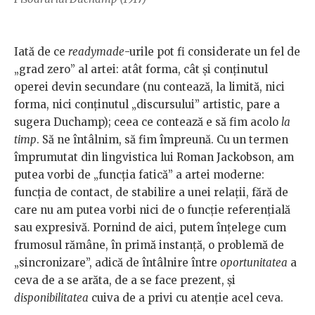
Iată de ce
readymade
-urile pot fi considerate un fel de
„grad zero” al artei: atât forma, cât şi conţinutul
operei devin secundare (nu contează, la limită, nici
forma, nici conţinutul „discursului” artistic, pare a
sugera Duchamp); ceea ce contează e să fim acolo
la
timp
. Să ne întâlnim, să fim împreună. Cu un termen
împrumutat din lingvistica lui Roman Jackobson, am
putea vorbi de „funcţia fatică” a artei moderne:
funcţia de contact, de stabilire a unei relaţii, fără de
care nu am putea vorbi nici de o funcţie referenţială
sau expresivă. Pornind de aici, putem înţelege cum
frumosul rămâne, în primă instanţă, o problemă de
„sincronizare”, adică de întâlnire între
oportunitatea
a
ceva de a se arăta, de a se face prezent, şi
disponibilitatea
cuiva de a privi cu atenţie acel ceva.