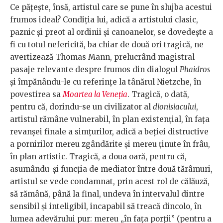
Ce păţeşte, însă, artistul care se pune în slujba acestui
frumos ideal? Condiţia lui, adică a artistului clasic,
paznic şi preot al ordinii şi canoanelor, se dovedeşte a
fi cu totul nefericită, ba chiar de două ori tragică, ne
avertizează Thomas Mann, prelucrând magistral
pasaje relevante despre frumos din dialogul
Phaidros
şi împănându-le cu referinţe la tânărul Nietzche, în
povestirea sa
Moartea la Veneţia
. Tragică, o dată,
pentru că, dorindu-se un civilizator al
dionisiacului
,
artistul rămâne vulnerabil, în plan existenţial, în faţa
revanşei finale a simţurilor, adică a beţiei distructive
a pornirilor mereu zgândărite şi mereu ţinute în frâu,
în plan artistic. Tragică, a doua oară, pentru că,
asumându-şi funcţia de mediator între două tărâmuri,
artistul se vede condamnat, prin acest rol de călăuză,
să rămână, până la final, undeva în intervalul dintre
sensibil şi inteligibil, incapabil să treacă dincolo, în
lumea adevărului pur: mereu „în faţa porţii” (pentru a