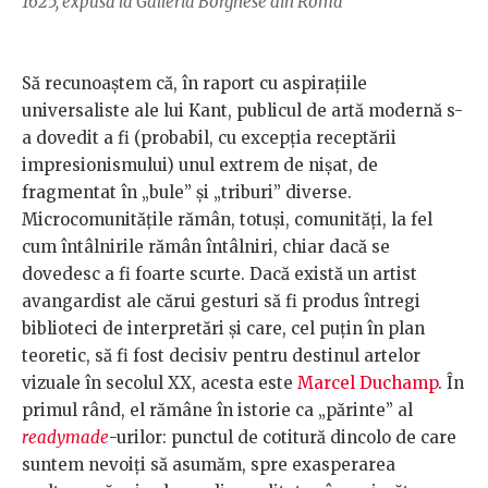
1625, expusă la Galleria Borghese din Roma
Să recunoaştem că, în raport cu aspiraţiile
universaliste ale lui Kant, publicul de artă modernă s-
a dovedit a fi (probabil, cu excepţia receptării
impresionismului) unul extrem de nişat, de
fragmentat în „bule” şi „triburi” diverse.
Microcomunităţile rămân, totuşi, comunităţi, la fel
cum întâlnirile rămân întâlniri, chiar dacă se
dovedesc a fi foarte scurte. Dacă există un artist
avangardist ale cărui gesturi să fi produs întregi
biblioteci de interpretări şi care, cel puţin în plan
teoretic, să fi fost decisiv pentru destinul artelor
vizuale în secolul XX, acesta este
Marcel Duchamp
. În
primul rând, el rămâne în istorie ca „părinte” al
readymade
-urilor: punctul de cotitură dincolo de care
suntem nevoiţi să asumăm, spre exasperarea