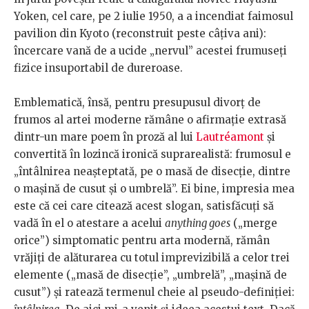
Yoken, cel care, pe 2 iulie 1950, a a incendiat faimosul
pavilion din Kyoto (reconstruit peste câţiva ani):
încercare vană de a ucide „nervul” acestei frumuseţi
fizice insuportabil de dureroase.
Emblematică, însă, pentru presupusul divorţ de
frumos al artei moderne rămâne o afirmaţie extrasă
dintr-un mare poem în proză al lui
Lautréamont
şi
convertită în lozincă ironică suprarealistă: frumosul e
„întâlnirea neaşteptată, pe o masă de disecţie, dintre
o maşină de cusut şi o umbrelă”. Ei bine, impresia mea
este că cei care citează acest slogan, satisfăcuţi să
vadă în el o atestare a acelui
anything goes
(„merge
orice”) simptomatic pentru arta modernă, rămân
vrăjiţi de alăturarea cu totul imprevizibilă a celor trei
elemente („masă de disecţie”, „umbrelă”, „maşină de
cusut”) şi ratează termenul cheie al pseudo-definiţiei: