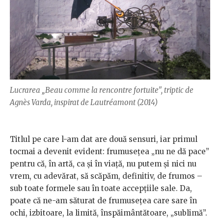
Lucrarea „Beau comme la rencontre fortuite", triptic de
Agnès Varda, inspirat de Lautréamont (2014)
Titlul pe care l-am dat are două sensuri, iar primul
tocmai a devenit evident: frumuseţea „nu ne dă pace”
pentru că, în artă, ca şi în viaţă, nu putem şi nici nu
vrem, cu adevărat, să scăpăm, definitiv, de frumos –
sub toate formele sau în toate accepţiile sale. Da,
poate că ne-am săturat de frumuseţea care sare în
ochi, izbitoare, la limită, înspăimântătoare, „sublimă”.