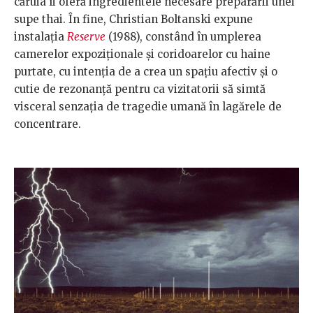
căruia îi oferă ingredientele necesare preparării unei
supe thai. În fine, Christian Boltanski expune
instalaţia
Reserve
(1988), constând în umplerea
camerelor expoziţionale şi coridoarelor cu haine
purtate, cu intenţia de a crea un spaţiu afectiv şi o
cutie de rezonanţă pentru ca vizitatorii să simtă
visceral senzaţia de tragedie umană în lagărele de
concentrare.