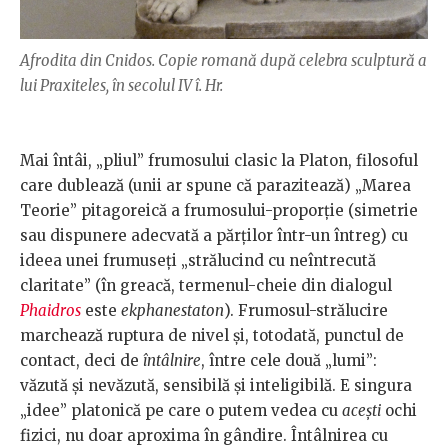
Afrodita din Cnidos. Copie romană după celebra sculptură a
lui Praxiteles, în secolul IV î. Hr.
Mai întâi, „pliul” frumosului clasic la Platon, filosoful
care dublează (unii ar spune că parazitează) „Marea
Teorie” pitagoreică a frumosului-proporţie (simetrie
sau dispunere adecvată a părţilor într-un întreg) cu
ideea unei frumuseţi „strălucind cu neîntrecută
claritate” (în greacă, termenul-cheie din dialogul
Phaidros
este
ekphanestaton
). Frumosul-strălucire
marchează ruptura de nivel şi, totodată, punctul de
contact, deci de
întâlnire
, între cele două „lumi”:
văzută şi nevăzută, sensibilă şi inteligibilă. E singura
„idee” platonică pe care o putem vedea cu
aceşti
ochi
fizici, nu doar aproxima în gândire. Întâlnirea cu