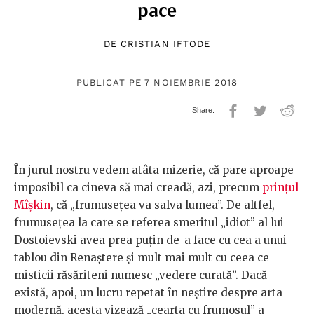
pace
DE
CRISTIAN IFTODE
PUBLICAT PE 7 NOIEMBRIE 2018
În jurul nostru vedem atâta mizerie, că pare aproape
imposibil ca cineva să mai creadă, azi, precum
prinţul
Mîşkin
, că „frumuseţea va salva lumea”. De altfel,
frumuseţea la care se referea smeritul „idiot” al lui
Dostoievski avea prea puţin de-a face cu cea a unui
tablou din Renaştere şi mult mai mult cu ceea ce
misticii răsăriteni numesc „vedere curată”. Dacă
există, apoi, un lucru repetat în neştire despre arta
modernă, acesta vizează „cearta cu frumosul” a