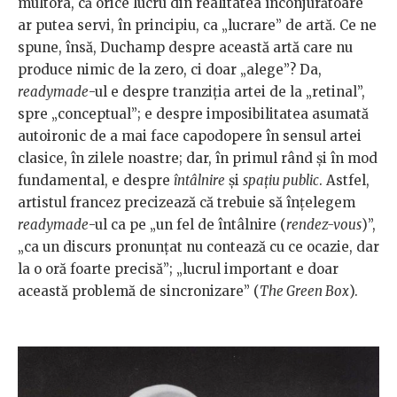
multora, că orice lucru din realitatea înconjurătoare
ar putea servi, în principiu, ca „lucrare” de artă. Ce ne
spune, însă, Duchamp despre această artă care nu
produce nimic de la zero, ci doar „alege”? Da,
readymade
-ul e despre tranziţia artei de la „retinal”,
spre „conceptual”; e despre imposibilitatea asumată
autoironic de a mai face capodopere în sensul artei
clasice, în zilele noastre; dar, în primul rând şi în mod
fundamental, e despre
întâlnire
şi
spaţiu public
. Astfel,
artistul francez precizează că trebuie să înţelegem
readymade
-ul ca pe „un fel de întâlnire (
rendez-vous
)”,
„ca un discurs pronunţat nu contează cu ce ocazie, dar
la o oră foarte precisă”; „lucrul important e doar
această problemă de sincronizare” (
The Green Box
).