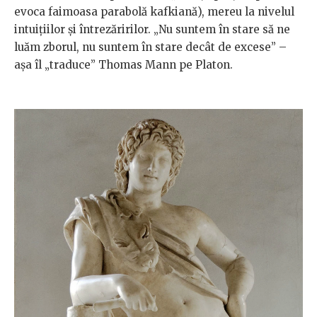
evoca faimoasa parabolă kafkiană), mereu la nivelul
intuiţiilor şi întrezăririlor. „Nu suntem în stare să ne
luăm zborul, nu suntem în stare decât de excese” –
aşa îl „traduce” Thomas Mann pe Platon.