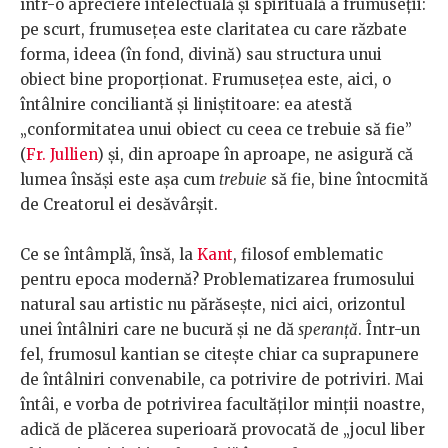
într-o apreciere intelectuală şi spirituală a frumuseţii:
pe scurt, frumuseţea este claritatea cu care răzbate
forma, ideea (în fond, divină) sau structura unui
obiect bine proporţionat. Frumuseţea este, aici, o
întâlnire conciliantă şi liniştitoare: ea atestă
„conformitatea unui obiect cu ceea ce trebuie să fie”
(
Fr. Jullien
) şi, din aproape în aproape, ne asigură că
lumea însăşi este aşa cum
trebuie
să fie, bine întocmită
de Creatorul ei desăvârşit.
Ce se întâmplă, însă, la
Kant
, filosof emblematic
pentru epoca modernă? Problematizarea frumosului
natural sau artistic nu părăseşte, nici aici, orizontul
unei întâlniri care ne bucură şi ne dă
speranţă
. Într-un
fel, frumosul kantian se citeşte chiar ca suprapunere
de întâlniri convenabile, ca potrivire de potriviri. Mai
întâi, e vorba de potrivirea facultăţilor minţii noastre,
adică de plăcerea superioară provocată de „jocul liber