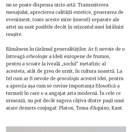
nu se poate dispensa nicio artă. Transmiterea
mesajului, aprecierea calităţii estetice, generarea de
eveniment, toate aceste mize (uneori) separate ale
artei nu sunt posibile decât în orizontul unei întâlniri
reuşite.
Rămânem în tărâmul generalităţilor. Ar fi nevoie de o
întreagă
arheologie
a ideii europene de frumos,
pentru a scoate la iveală „soclul” metafizic al
acesteia, atât de greu de urnit, în cultura noastră. La
fel cum ar fi nevoie de
genealogia
acestei idei, pentru
a aprecia aşa cum se cuvine importanţa filosofică a
turnurii în care s-a angajat arta modernă. În cele ce
urmează, nu pot decât sugera câţiva dintre paşii unui
atare demers conjugat: Platon, Toma d’Aquino, Kant.