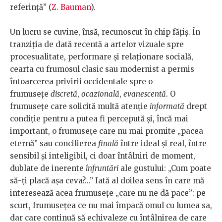
referinţă” (
Z. Bauman
).
Un lucru se cuvine, însă, recunoscut în chip făţiş. În
tranziţia de dată recentă a artelor vizuale spre
procesualitate, performare şi relaţionare socială,
cearta cu frumosul clasic sau modernist a permis
întoarcerea privirii occidentale spre o
frumuseţe
discretă
,
ocazională
,
evanescentă
. O
frumuseţe care solicită multă atenţie
informată
drept
condiţie pentru a putea fi percepută şi, încă mai
important, o frumuseţe care nu mai promite „pacea
eternă” sau concilierea
finală
între ideal şi real, între
sensibil şi inteligibil, ci doar întâlniri de moment,
dublate de inerente
înfruntări
ale gustului: „Cum poate
să-ţi placă aşa ceva?...” Iată al doilea sens în care mă
interesează acea frumuseţe „care nu ne dă pace”: pe
scurt, frumuseţea ce nu mai împacă omul cu lumea sa,
dar care continuă să echivaleze cu întâlnirea de care