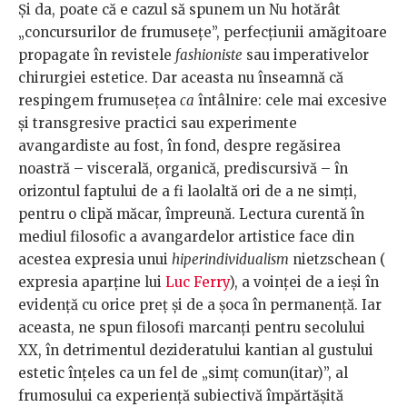
Şi da, poate că e cazul să spunem un Nu hotărât
„concursurilor de frumuseţe”, perfecţiunii amăgitoare
propagate în revistele
fashioniste
sau imperativelor
chirurgiei estetice. Dar aceasta nu înseamnă că
respingem frumuseţea
ca
întâlnire: cele mai excesive
şi transgresive practici sau experimente
avangardiste au fost, în fond, despre regăsirea
noastră – viscerală, organică, prediscursivă – în
orizontul faptului de a fi laolaltă ori de a ne simţi,
pentru o clipă măcar, împreună. Lectura curentă în
mediul filosofic a avangardelor artistice face din
acestea expresia unui
hiperindividualism
nietzschean (
expresia aparţine lui
Luc Ferry
), a voinţei de a ieşi în
evidenţă cu orice preţ şi de a şoca în permanenţă. Iar
aceasta, ne spun filosofi marcanţi pentru secolului
XX, în detrimentul dezideratului kantian al gustului
estetic înţeles ca un fel de „simţ comun(itar)”, al
frumosului ca experienţă subiectivă împărtăşită