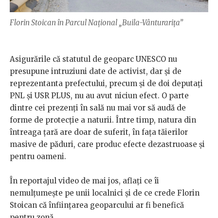
Florin Stoican în Parcul Național „Buila-Vânturarița”
Asigurările că statutul de geoparc UNESCO nu
presupune intruziuni date de activist, dar și de
reprezentanta prefectului, precum și de doi deputați
PNL și USR PLUS, nu au avut niciun efect. O parte
dintre cei prezenți în sală nu mai vor să audă de
forme de protecție a naturii. Între timp, natura din
întreaga țară are doar de suferit, în fața tăierilor
masive de păduri, care produc efecte dezastruoase și
pentru oameni.
În reportajul video de mai jos, aflați ce îi
nemulțumește pe unii localnici și de ce crede Florin
Stoican că înființarea geoparcului ar fi benefică
pentru zonă.