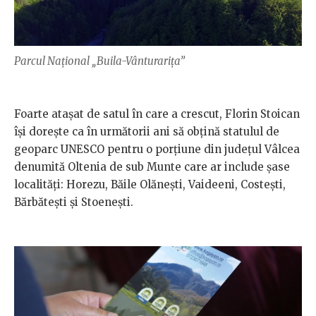
Parcul Național „Buila-Vânturarița”
Foarte atașat de satul în care a crescut, Florin Stoican
își dorește ca în următorii ani să obțină statulul de
geoparc UNESCO pentru o porțiune din județul Vâlcea
denumită Oltenia de sub Munte care ar include șase
localități: Horezu, Băile Olănești, Vaideeni, Costești,
Bărbătești și Stoenești.