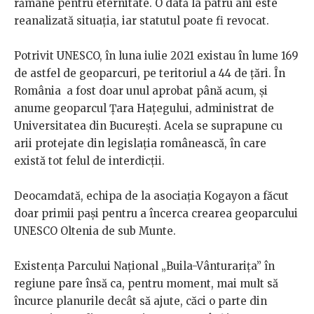
rămâne pentru eternitate. O dată la patru ani este
reanalizată situația, iar statutul poate fi revocat.
Potrivit UNESCO, în luna iulie 2021 existau în lume 169
de astfel de geoparcuri, pe teritoriul a 44 de țări. În
România a fost doar unul aprobat până acum, și
anume geoparcul Țara Hațegului, administrat de
Universitatea din București. Acela se suprapune cu
arii protejate din legislația românească, în care
există tot felul de interdicții.
Deocamdată, echipa de la asociația Kogayon a făcut
doar primii pași pentru a încerca crearea geoparcului
UNESCO Oltenia de sub Munte.
Existența Parcului Național „Buila-Vânturarița” în
regiune pare însă ca, pentru moment, mai mult să
încurce planurile decât să ajute, căci o parte din