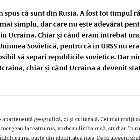
 spus că sunt din Rusia. A fost tot timpul
 mai simplu, dar care nu este adevărat pentr
in Ucraina. Chiar și când eram întrebat un
niunea Sovietică, pentru că în URSS nu erau
ibil să separi republicile sovietice. Dar n
Ucraina, chiar și când Ucraina a devenit st
 apartenență geografică, ci și culturală. Cei mai mulți 
i, mergeau la teatru rus, vorbeau limba rusă, studiau în 
întotdeauna parte din identitatea mea. Dacă alegem graf