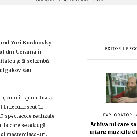
zorul Yuri Kordonsky
EDITORII RE
l din Ucraina îi
tatea și îi schimbă
Bulgakov sau
a, cum îi spune toată
st binecunoscut în
EXPLORATORI
0 spectacole realizate
Arhivarul care sa
, la care se adaugă
uitare muzicile d
 și masterclass-uri.