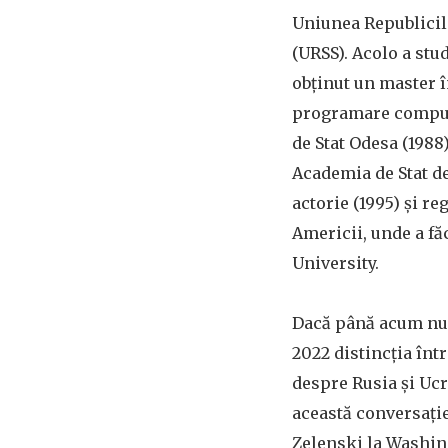
Uniunea Republicilo
(URSS). Acolo a stud
obținut un master 
programare compute
de Stat Odesa (1988)
Academia de Stat de
actorie (1995) și re
Americii, unde a făc
University.
Dacă până acum nu c
2022 distincția într
despre Rusia și Ucr
această conversație,
Zelenski la Washin