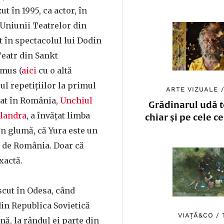
t în 1995, ca actor, în
 Uniunii Teatrelor din
t în spectacolul lui Dodin
Teatr din Sankt
mus (
aici
cu o altă
pul repetițiilor la primul
ARTE VIZUALE
zat în România,
Unchiul
Grădinarul udă to
ulandra
, a învățat limba
chiar și pe cele c
n glumă, că Yura este un
t de România. Doar că
xactă.
cut în Odesa, când
din Republica Sovietică
VIAȚĂ&CO
/
nă, la rândul ei parte din