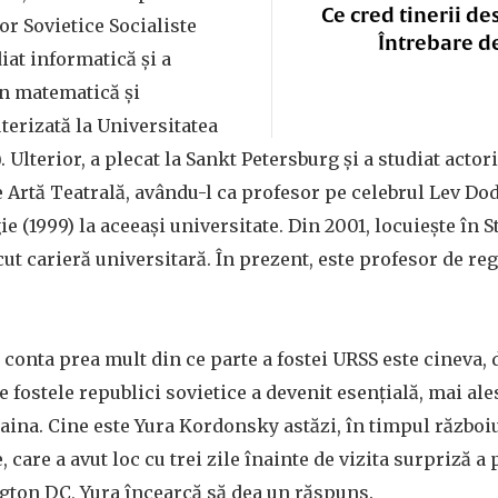
Ce cred tinerii de
r Sovietice Socialiste
Întrebare d
iat informatică și a
în matematică și
rizată la Universitatea
. Ulterior, a plecat la Sankt Petersburg și a studiat actori
 Artă Teatrală, avându-l ca profesor pe celebrul Lev Do
gie (1999) la aceeași universitate. Din 2001, locuiește în S
ut carieră universitară. În prezent, este profesor de reg
onta prea mult din ce parte a fostei URSS este cineva, 
e fostele republici sovietice a devenit esențială, mai al
aina. Cine este Yura Kordonsky astăzi, în timpul războiu
 care a avut loc cu trei zile înainte de vizita surpriză a
gton DC, Yura încearcă să dea un răspuns.