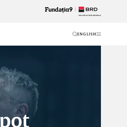
EN
 pot