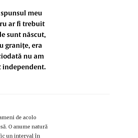
 răspunsul meu
u ar fi trebuit
de sunt născut,
 granițe, era
iciodată nu am
at independent.
oameni de acolo
rusă. O anume natură
ic un interval în