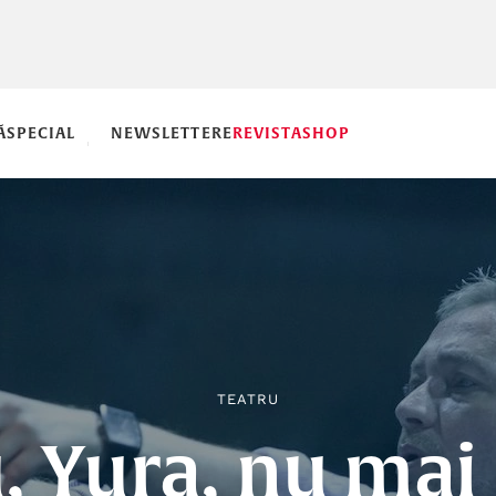
Ă
SPECIAL
NEWSLETTERE
REVISTA
SHOP
TEATRU
, Yura, nu mai