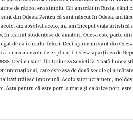
nainte de război era simplu. Cât am trăit în Rusia, când 
sunt din Odesa. Pentru că sunt născut în Odesa, am făcu
 acolo, am absolvit acolo, mi-am început viața artistică a
v, în teatrul studențesc de amatori. Odesa este parte din
legat de ea în multe feluri. Deci spuneam sunt din Odes
că nu avea nevoie de explicații. Odesa aparținea de Re
URSS. Deci eu sunt din Uniunea Sovietică. Toată lumea șt
t internațional, care este așa de două secole și jumătate
onalități trăiesc împreună. Acolo sunt ucraineni, moldove
c. Asta pentru că este port la mare și ca orice port, este