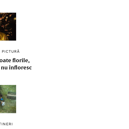
/
PICTURĂ
ate florile,
e nu înfloresc
TINERI