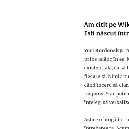
Am citit pe Wik
Ești născut înt
Yuri Kordonsky:
Tr
prins adânc în ea. 
existențială, ca să
fiecare zi. Nimic n
când încerc să clar
răspuns. S-ar putea
înțeleg, să verbaliz
Asta e o lungă intr
întrebarea ta. Acum