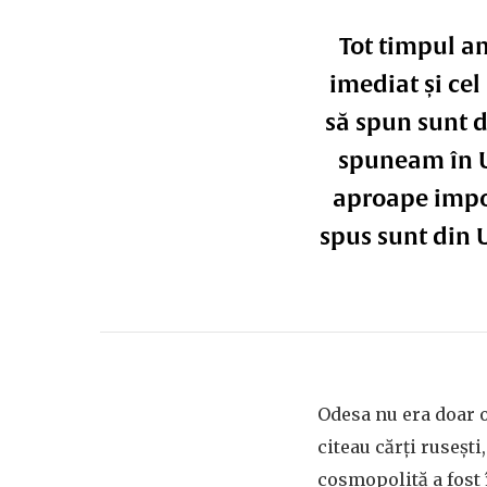
Tot timpul am
imediat și cel
să spun sunt d
spuneam în U
aproape impos
spus sunt din 
Odesa nu era doar o
citeau cărți ruseșt
cosmopolită a fost 