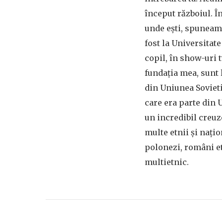
început războiul. Î
unde ești, spuneam 
fost la Universitate
copil, în show-uri t
fundația mea, sunt 
din Uniunea Sovieti
care era parte din 
un incredibil creuze
multe etnii și nați
polonezi, români et
multietnic.