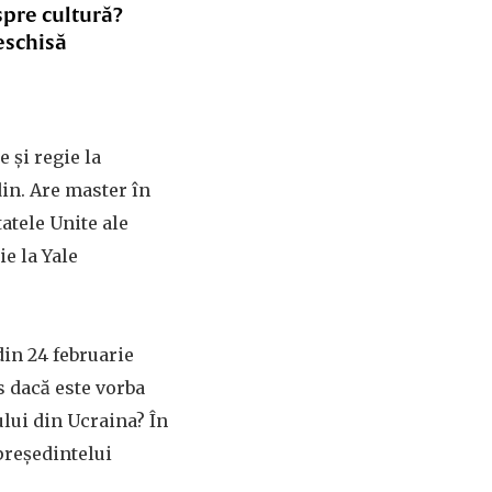
spre cultură?
eschisă
e și regie la
din. Are master în
tatele Unite ale
ie la Yale
din 24 februarie
es dacă este vorba
lui din Ucraina? În
 președintelui