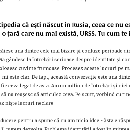
ipedia că ești născut în Rusia, ceea ce nu e
r-o țară care nu mai există, URSS. Tu cum te 
ăiesc una dintre cele mai bizare și confuze perioade di
Mă gândesc la întrebări serioase despre identitate și c
 folosesc cuvinte frumoase. Procesez aceste lucruri pe m
u-mi este clar. De fapt, această conversație este una dint
ific ceva legat de asta. Am un milion de întrebări și nic
 să nu reușesc să articulez ceva. Pe scurt, vorbind cu tin
ez niște lucruri neclare.
oducere pentru a spune că nu am nicio idee - ăsta e răsp
 îl putem dezvolta. Problema identității a fost în minte