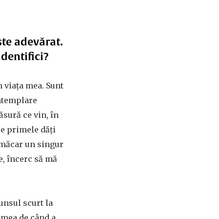
ste adevărat.
identifici?
n viața mea. Sunt
ontemplare
ăsură ce vin, în
re primele dăți
i măcar un singur
e, încerc să mă
unsul scurt la
a mea de când a