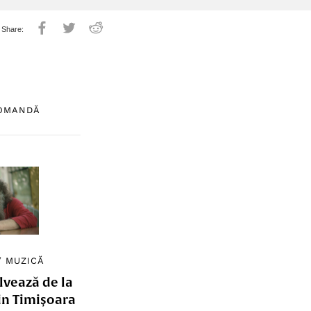
COMANDĂ
/
MUZICĂ
lvează de la
in Timișoara