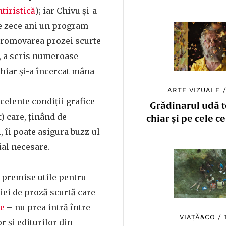
tiristică
); iar Chivu și-a
de zece ani un program
 promovarea prozei scurte
, a scris numeroase
chiar și-a încercat mâna
ARTE VIZUALE
xcelente condiții grafice
Grădinarul udă to
t) care, ținând de
chiar și pe cele c
i, îi poate asigura buzz-ul
ial necesare.
a premise utile pentru
iei de proză scurtă care
te
– nu prea intră între
VIAȚĂ&CO
/
or și editurilor din