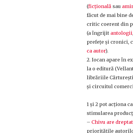
(
ficțională
sau
amin
făcut de mai bine 
critic coerent din
(a îngrijit
antologii
prefețe și cronici, 
ca autor
).
2. Iocan apare în e
la o editură (Vellan
librăriile Cărtureșt
și circuitul comerc
1 și 2 pot acționa c
stimularea producț
–
Chivu are drepta
prioritățile autoril