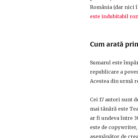
România (dar nici 
este indubitabil roz
Cum arată pri
Sumarul este împărț
republicare a poves
Acestea din urmă re
Cei 17 autori sunt 
mai tânără este Tea 
ar fi undeva între 3
este de copywriter,
asemănător de creat