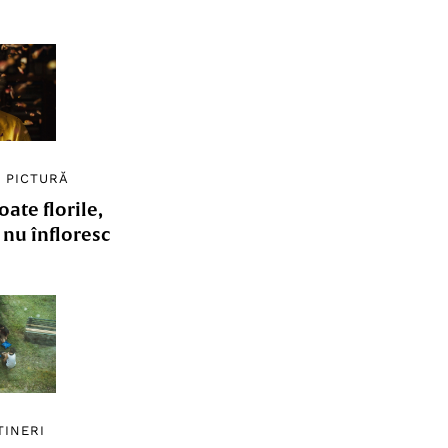
/
PICTURĂ
ate florile,
e nu înfloresc
TINERI