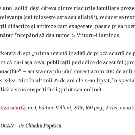
 unul solid, deși câteva dintre riscurile familiare prozei
irelevanța (cui folosește asta sau ailaltă?), reducerea text
ții didactice și antiteze cam exagerate, pasaje prea poe
imănui începând să dau nume ☺ Viitoru-i luminos.
arketată drept „prima revistă inedită de proză scurtă de 
 că nu-i așa ceva; publicații periodice de acest fel (pre
manac(h)e” – acesta era pluralul corect acum 200 de ani)
IX-lea. Nici în ultimii 25 de ani ele n-au lipsit, în specia
că a scos enșpe titluri (print sau online).
roză scurtă
, nr. 1, Editura Vellant, 2016, 160 pag., 25 lei; apari
ă IOCAN - de
Claudiu Popescu