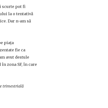
 scurte pot fi
ului la o tentativă
tice. Dar n-am să
pe piaţa
zentate fie ca
 am avut destule
l în zona SF, în care
ție trimestrială