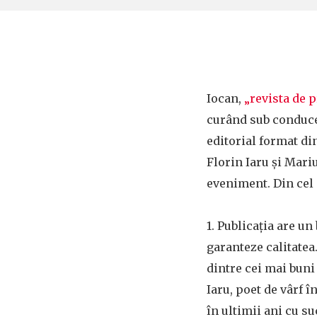
Iocan,
„revista de 
curând sub conduce
editorial format di
Florin Iaru și Mari
eveniment. Din cel
1. Publicația are un
garanteze calitatea
dintre cei mai bun
Iaru, poet de vârf în
în ultimii ani cu s