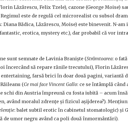
Florin Lăzărescu, Felix Tzele), cazone (George Moise) sa
 Regimul este de regulă cel microrealist cu subsol dram
s: Diana Bădica, Lăzărescu, Moise) este binevenit. N-am i
 fantastic, erotica, mystery etc.), dar probabil că vor int
ne sunt semnate de Lavinia Braniște (
Strâmtoarea
: o fat
oi încercând să repare rănile trecutului), Florin Lăzăre
i entertaining, farsă brici în doar două pagini, variantă 
 Răileanu (
Ce mai face Vincent Gallo
: ce se întâmplă când 
 schi din Austria împreună cu fosta iubită – acum însăr
ten, având moralul zdrențe și fizicul așijderea?). Mențiu
lerație
: balet subtil erotic în cabinetul stomatologic) și
să de umor negru având ca poli două înmormântări).