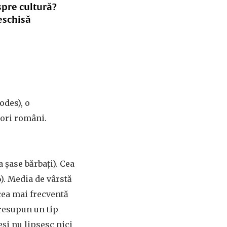
spre cultură?
eschisă
odes), o
tori români.
 șase bărbați). Cea
6). Media de vârstă
 cea mai frecventă
presupun un tip
și nu lipsesc nici