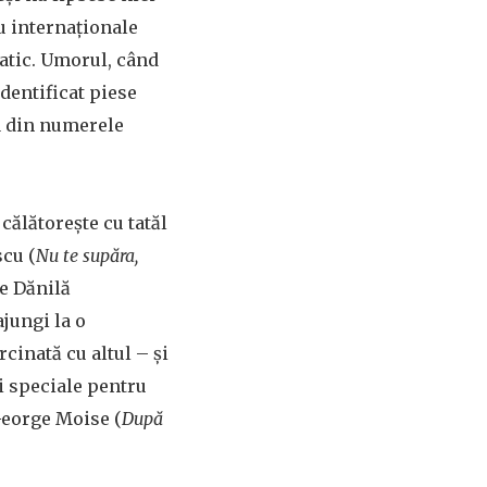
u internaționale
atic. Umorul, când
dentificat piese
ra din numerele
ă călătorește cu tatăl
scu (
Nu te supăra,
de Dănilă
ajungi la o
cinată cu altul – și
ni speciale pentru
 George Moise (
După