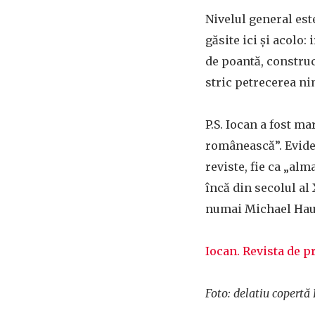
Nivelul general este
găsite ici și acolo: 
de poantă, construc
stric petrecerea n
P.S. Iocan a fost m
românească”. Evident
reviste, fie ca „al
încă din secolul al X
numai Michael Hauli
Iocan. Revista de p
Foto: delatiu copert