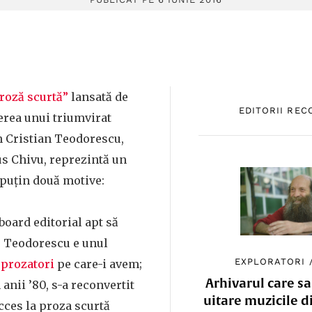
proză scurtă”
lansată de
EDITORII RE
rea unui triumvirat
n Cristian Teodorescu,
us Chivu, reprezintă un
 puțin două motive:
 board editorial apt să
. Teodorescu e unul
EXPLORATORI
i
prozatori
pe care-i avem;
Arhivarul care sa
 anii ’80, s-a reconvertit
uitare muzicile d
ucces la proza scurtă