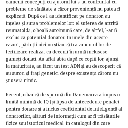
oamenii concepuți cu ajutorul lui s-au confruntat cu
probleme de sănătate a căror proveniență nu putea fi
explicată. După ce l-au identificat pe donator, au
înțeles și sursa problemelor lor: el suferea de artrită
reumatoidă, o boală autoimună care, de altfel, l-ar fi
exclus ca potențial donator. În unele din aceste
cazuri, părinții nici nu știau că tratamentul lor de
fertilizare realizat cu decenii în urmă inclusese
gameți donați. Au aflat abia după ce copiii lor, ajunși
la maturitate, au făcut un test ADN și au descoperit că
au surori și frați genetici despre existența cărora nu
știuseră nimic.
Recent, o bancă de spermă din Danemarca a impus o
limită minimă de IQ (și lipsa de antecedente penale)
pentru donare și a inclus coeficientul de inteligență al
donatorilor, alături de informații cum ar fi trăsăturile
fizice sau istoricul medical, în catalogul din care