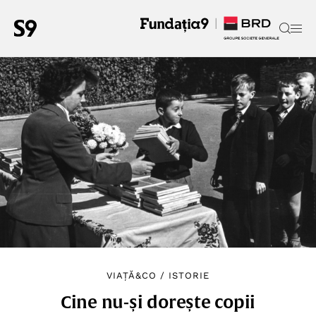
VIAȚĂ&CO
/
ISTORIE
Cine nu-și dorește copii