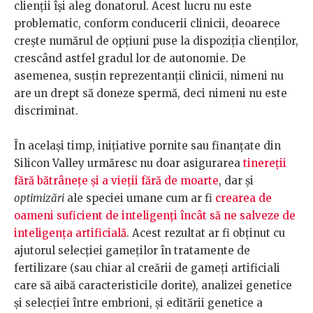
clienții își aleg donatorul. Acest lucru nu este
problematic, conform conducerii clinicii, deoarece
crește numărul de opțiuni puse la dispoziția clienților,
crescând astfel gradul lor de autonomie. De
asemenea, susțin reprezentanții clinicii, nimeni nu
are un drept să doneze spermă, deci nimeni nu este
discriminat.
În același timp, inițiative pornite sau finanțate din
Silicon Valley urmăresc nu doar asigurarea
tinereții
fără bătrânețe și a vieții fără de moarte
, dar și
optimizări
ale speciei umane cum ar fi
crearea de
oameni suficient de inteligenți încât să ne salveze de
inteligența artificială
. Acest rezultat ar fi obținut cu
ajutorul selecției gameților în tratamente de
fertilizare (sau chiar al creării de gameți artificiali
care să aibă caracteristicile dorite), analizei genetice
și selecției între embrioni, și editării genetice a