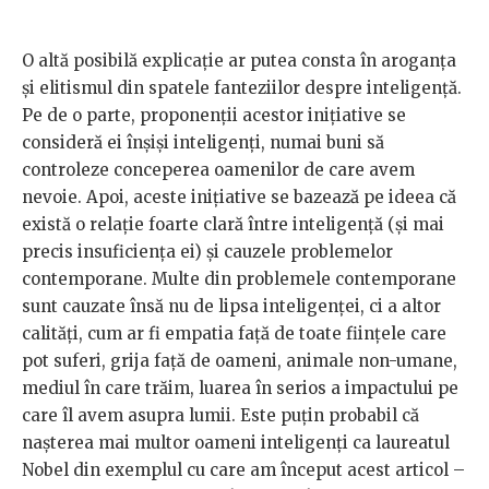
O altă posibilă explicație ar putea consta în aroganța
și elitismul din spatele fanteziilor despre inteligență.
Pe de o parte, proponenții acestor inițiative se
consideră ei înșiși inteligenți, numai buni să
controleze conceperea oamenilor de care avem
nevoie. Apoi, aceste inițiative se bazează pe ideea că
există o relație foarte clară între inteligență (și mai
precis insuficiența ei) și cauzele problemelor
contemporane. Multe din problemele contemporane
sunt cauzate însă nu de lipsa inteligenței, ci a altor
calități, cum ar fi empatia față de toate ființele care
pot suferi, grija față de oameni, animale non-umane,
mediul în care trăim, luarea în serios a impactului pe
care îl avem asupra lumii. Este puțin probabil că
nașterea mai multor oameni inteligenți ca laureatul
Nobel din exemplul cu care am început acest articol –