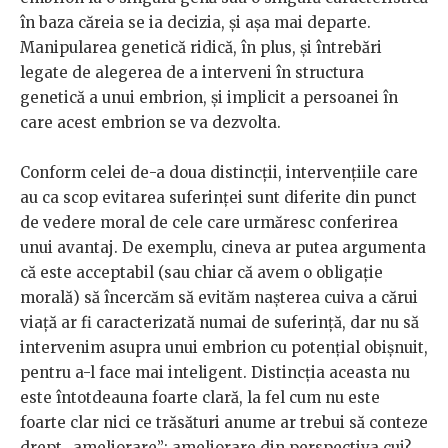
în baza căreia se ia decizia, și așa mai departe.
Manipularea genetică ridică, în plus, și întrebări
legate de alegerea de a interveni în structura
genetică a unui embrion, și implicit a persoanei în
care acest embrion se va dezvolta.
Conform celei de-a doua distincții, intervențiile care
au ca scop evitarea suferinței sunt diferite din punct
de vedere moral de cele care urmăresc conferirea
unui avantaj. De exemplu, cineva ar putea argumenta
că este acceptabil (sau chiar că avem o obligație
morală) să încercăm să evităm nașterea cuiva a cărui
viață ar fi caracterizată numai de suferință, dar nu să
intervenim asupra unui embrion cu potențial obișnuit,
pentru a-l face mai inteligent. Distincția aceasta nu
este întotdeauna foarte clară, la fel cum nu este
foarte clar nici ce trăsături anume ar trebui să conteze
drept „ameliorare”: ameliorare din perspectiva cui?