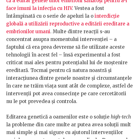
că a editat genele unor embrioni sănătoși pentru a-i
face imuni la infecția cu HIV
. Vestea a fost
întâmpinată cu o serie de apeluri la o
interdicție
globală a utilizării reproductive a editării ereditare a
embrionilor umani
. Multe dintre reacții s-au
concentrat asupra momentului intervenției – a
faptului că era prea devreme să fie utilizate aceste
tehnologii în acest fel – însă experimentul a fost
criticat mai ales pentru potențialul lui de moștenire
ereditară. Tocmai pentru că natura noastră și
interacțiunea dintre genele noastre și circumstanțele
în care ne trăim viața sunt atât de complexe, astfel de
intervenții pot avea consecințe pe care cercetătorii
nu le pot prevedea și controla.
Editarea genetică a oamenilor este o soluție
high-tech
la probleme din care multe ar putea avea soluții mult
mai simple și mai sigure cu ajutorul intervențiilor