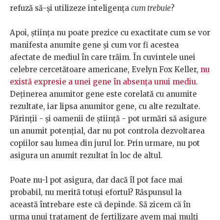
refuză să-și utilizeze inteligența
cum trebuie
?
Apoi, știința nu poate prezice cu exactitate cum se vor
manifesta anumite gene și cum vor fi acestea
afectate de mediul în care trăim. În cuvintele unei
celebre cercetătoare americane, Evelyn Fox Keller,
nu
există expresie a unei gene în absența unui mediu
.
Deținerea anumitor gene este corelată cu anumite
rezultate, iar lipsa anumitor gene, cu alte rezultate.
Părinții - și oamenii de știință - pot urmări să asigure
un anumit potențial, dar nu pot controla dezvoltarea
copiilor sau lumea din jurul lor. Prin urmare, nu pot
asigura un anumit rezultat în loc de altul.
Poate nu-l pot asigura, dar dacă îl pot face mai
probabil, nu merită totuși efortul? Răspunsul la
această întrebare este că depinde. Să zicem că în
urma unui tratament de fertilizare avem mai mulți