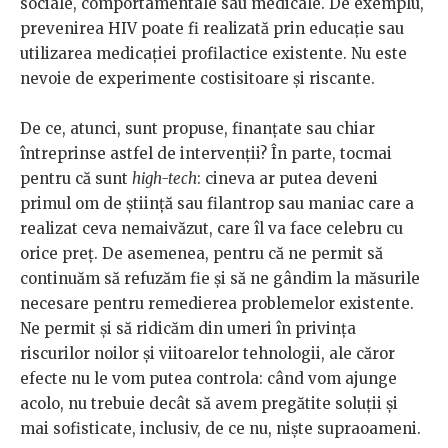
sociale, comportamentale sau medicale. De exemplu,
prevenirea HIV poate fi realizată prin educație sau
utilizarea medicației profilactice existente. Nu este
nevoie de experimente costisitoare și riscante.
De ce, atunci, sunt propuse, finanțate sau chiar
întreprinse astfel de intervenții? În parte, tocmai
pentru că sunt
high-tech
: cineva ar putea deveni
primul om de știință sau filantrop sau maniac care a
realizat ceva nemaivăzut, care îl va face celebru cu
orice preț. De asemenea, pentru că ne permit să
continuăm să refuzăm fie și să ne gândim la măsurile
necesare pentru remedierea problemelor existente.
Ne permit și să ridicăm din umeri în privința
riscurilor noilor și viitoarelor tehnologii, ale căror
efecte nu le vom putea controla: când vom ajunge
acolo, nu trebuie decât să avem pregătite soluții și
mai sofisticate, inclusiv, de ce nu, niște supraoameni.