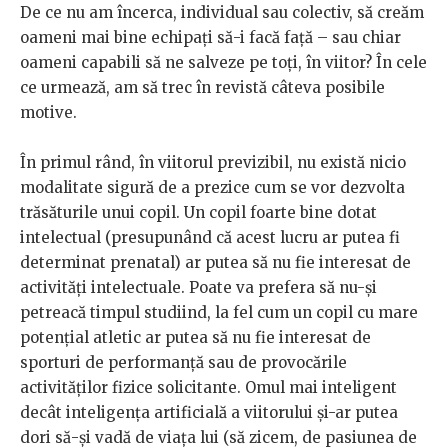
De ce nu am încerca, individual sau colectiv, să creăm
oameni mai bine echipați să-i facă față – sau chiar
oameni capabili să ne salveze pe toți, în viitor? În cele
ce urmează, am să trec în revistă câteva posibile
motive.
În primul rând, în viitorul previzibil, nu există nicio
modalitate sigură de a prezice cum se vor dezvolta
trăsăturile unui copil. Un copil foarte bine dotat
intelectual (presupunând că acest lucru ar putea fi
determinat prenatal) ar putea să nu fie interesat de
activități intelectuale. Poate va prefera să nu-și
petreacă timpul studiind, la fel cum un copil cu mare
potențial atletic ar putea să nu fie interesat de
sporturi de performanță sau de provocările
activităților fizice solicitante. Omul mai inteligent
decât inteligența artificială a viitorului și-ar putea
dori să-și vadă de viața lui (să zicem, de pasiunea de