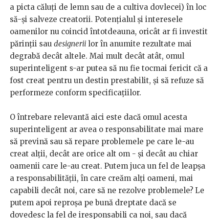
a picta căluți de lemn sau de a cultiva dovlecei) în loc
să-și salveze creatorii. Potențialul și interesele
oamenilor nu coincid întotdeauna, oricât ar fi investit
părinții sau
designerii
lor în anumite rezultate mai
degrabă decât altele. Mai mult decât atât, omul
superinteligent s-ar putea să nu fie tocmai fericit că a
fost creat pentru un destin prestabilit, și să refuze să
performeze conform specificațiilor.
O întrebare relevantă aici este dacă omul acesta
superinteligent ar avea o responsabilitate mai mare
să prevină sau să repare problemele pe care le-au
creat alții, decât are orice alt om - și decât au chiar
oamenii care le-au creat. Putem juca un fel de leapșa
a responsabilității, în care creăm alți oameni, mai
capabili decât noi, care să ne rezolve problemele? Le
putem apoi reproșa pe bună dreptate dacă se
dovedesc la fel de iresponsabili ca noi, sau dacă