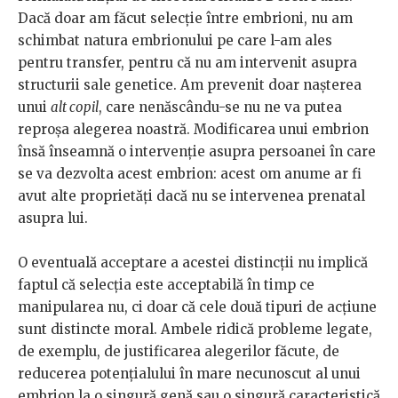
Dacă doar am făcut selecție între embrioni, nu am
schimbat natura embrionului pe care l-am ales
pentru transfer, pentru că nu am intervenit asupra
structurii sale genetice. Am prevenit doar nașterea
unui
alt copil
, care nenăscându-se nu ne va putea
reproșa alegerea noastră. Modificarea unui embrion
însă înseamnă o intervenție asupra persoanei în care
se va dezvolta acest embrion: acest om anume ar fi
avut alte proprietăți dacă nu se intervenea prenatal
asupra lui.
O eventuală acceptare a acestei distincții nu implică
faptul că selecția este acceptabilă în timp ce
manipularea nu, ci doar că cele două tipuri de acțiune
sunt distincte moral. Ambele ridică probleme legate,
de exemplu, de justificarea alegerilor făcute, de
reducerea potențialului în mare necunoscut al unui
embrion la o singură genă sau o singură caracteristică