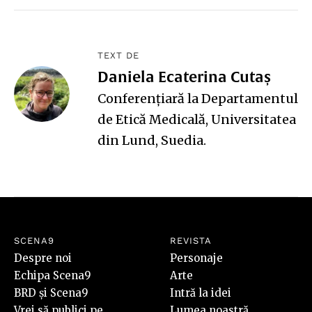
TEXT DE
Daniela Ecaterina Cutaș
Conferențiară la Departamentul
de Etică Medicală, Universitatea
din Lund, Suedia.
SCENA9
REVISTA
Despre noi
Personaje
Echipa Scena9
Arte
BRD și Scena9
Intră la idei
Vrei să publici pe
Lumea noastră