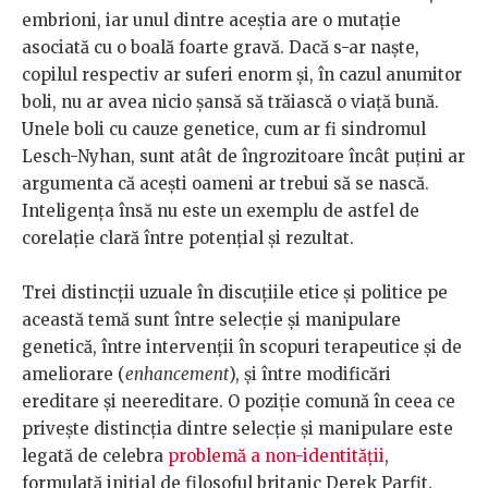
embrioni, iar unul dintre aceștia are o mutație
asociată cu o boală foarte gravă. Dacă s-ar naște,
copilul respectiv ar suferi enorm și, în cazul anumitor
boli, nu ar avea nicio șansă să trăiască o viață bună.
Unele boli cu cauze genetice, cum ar fi sindromul
Lesch-Nyhan, sunt atât de îngrozitoare încât puțini ar
argumenta că acești oameni ar trebui să se nască.
Inteligența însă nu este un exemplu de astfel de
corelație clară între potențial și rezultat.
Trei distincții uzuale în discuțiile etice și politice pe
această temă sunt între selecție și manipulare
genetică, între intervenții în scopuri terapeutice și de
ameliorare (
enhancement
), și între modificări
ereditare și neereditare. O poziție comună în ceea ce
privește distincția dintre selecție și manipulare este
legată de celebra
problemă a non-identității
,
formulată inițial de filosoful britanic Derek Parfit.