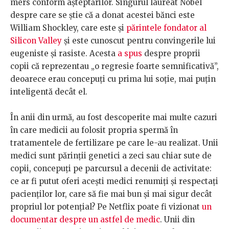
mers conform așteptărilor. Singurul laureat Nobel
despre care se știe că a donat acestei bănci este
William Shockley, care este și
părintele fondator al
Silicon Valley
și este cunoscut pentru convingerile lui
eugeniste și rasiste. Acesta
a spus
despre proprii
copii că reprezentau „o regresie foarte semnificativă”,
deoarece erau concepuți cu prima lui soție, mai puțin
inteligentă decât el.
În anii din urmă, au fost descoperite mai multe cazuri
în care medicii au folosit propria spermă în
tratamentele de fertilizare pe care le-au realizat. Unii
medici sunt părinții genetici a zeci sau chiar sute de
copii, concepuți pe parcursul a decenii de activitate:
ce ar fi putut oferi acești medici renumiți și respectați
pacienților lor, care să fie mai bun și mai sigur decât
propriul lor potențial? Pe Netflix poate fi vizionat
un
documentar despre un astfel de medic
. Unii din