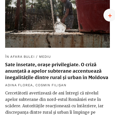
ÎN AFARA BULEI
/
MEDIU
Sate însetate, orașe privilegiate. O criză
anunțată a apelor subterane accentuează
inegalitățile dintre rural și urban în Moldova
ADINA FLOREA
,
COSMIN FILIȘAN
Cercetătorii avertizează de ani întregi că nivelul
apelor subterane din nord-estul României este în
scădere. Autoritățile reacționează cu întârziere, iar
discrepanța dintre rural și urban îi împinge pe