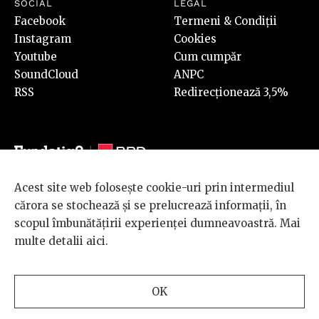
SOCIAL
LEGAL
Facebook
Termeni & Condiții
Instagram
Cookies
Youtube
Cum cumpăr
SoundCloud
ANPC
RSS
Redirecționează 3,5%
Acest site web folosește cookie-uri prin intermediul
© 2026 BRD Groupe Société Générale, toate drepturile rezervate.
cărora se stochează și se prelucrează informații, în
Scena 9 este un proiect sustinut de
BRD GROUPE SOCIÉTÉ
scopul îmbunătățirii experienței dumneavoastră. Mai
GÉNÉRALE
.
multe detalii
aici
.
Design and development
OK
by
INTERKORP