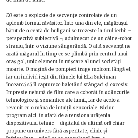
EO
este o explozie de secvențe controlate de un
aplomb formal răvășitor. Într-una din ele, măgărușul
bătut de o ceată de huligani se trezește la firul ierbii –
perspectivă subiectivă –, adulmecat de un câine-robot
straniu, într-o viziune sângerândă. O altă secvență ne
arată măgarul în timp ce se plimbă prin centrul unui
oraș gol, unic element în mișcare al unei societăți
moarte. O mașină de pompieri trage molcom lângă el,
iar un individ ieșit din filmele lui Elia Suleiman
încearcă să îl captureze baletând stângaci și excesiv.
Impresie nebună de film care a coborât în adâncurile
tehnologice și semantice ale lumii, iar de acolo a
revenit cu o mână de intuiții senzoriale. Niciun
program aici, în afară de a tensiona urâțenia
dispozitivului tehnic – digitalul de ultimă oră chiar
propune un univers fără asperitate, clinic și