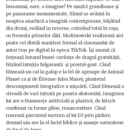
înseamnă, oare, o imagine? Pe muzici grandioase și
pe panorame monumentale, filmul se avântă în
noaptea anarhică a imaginii contemporane, bâțâind
din dronă, redând in reverse, colorând totul în roșu,
cu frenezia primelor dăți. Skolimowski realizează aici
poate cel dintâi manifest formal al cinemaului de
autor tras pe digital în epoca TikTok. Își asumă că
forțează hotarul bunei-cuviințe de dragul gratuității,
frizând intuiția fulgurantă și prostul-gust. Când
filmează un cal la galop e la fel de aproape de Animal
Planet ca și de Étienne-Jules Marey, pionierul
descompunerii fotografice a mișcării. Când filmează o
cireadă de vaci intrată pe poarta abatorului, imaginea
lui are o frumusețe artificială și plastică, de kitsch
combinat cu forme pline, renascentiste. Când
trasează parcursul nocturn al lui
EO
prin pădure,
drumul său are în el luciri biblice și nuanțe saturniene
de final de lume.