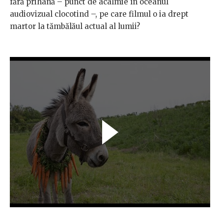
fără prihană – punct de acalmie în oceanul
audiovizual clocotind –, pe care filmul o ia drept
martor la tămbălăul actual al lumii?