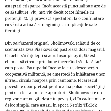
așteptări crispante, încât această punctualitate are de
ce să tulbure. Viu, mai viu decât toate filmele cu
pretenții,
EO
își provoacă spectatorii la o confruntare
cu vârsta actuală a imaginii și cu implicațiile sale
fierbinți.
Din
Balthazarul
original, Skolimowski (alături de co-
scenarista Ewa Piaskowska) păstrează doar măgarul.
Cu ochii săi înțelepți și aerul ușor pleoștit,
EO
este
chemat să circule prin lume încercând să-i facă față
cum poate. Patrupedul începe la circ, descoperă o
cooperativă militantă, se amestecă în înhăitarea unor
ultrași, circulă noaptea prin camioane. Picarescul
poveștii e doar pretext pentru a lua pulsul societății și
pentru a testa limitele aparaturii. Skolimowski e un
regizor care nu gândește în povești, ci în cadre: misie
deloc simplă, care astăzi, în epoca Netflix-TikTok-