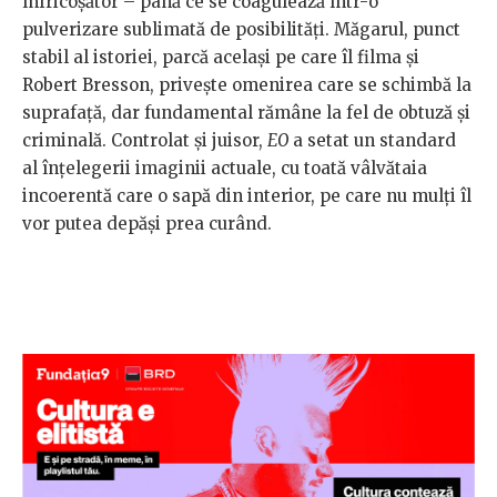
înfricoșător – până ce se coagulează într-o
pulverizare sublimată de posibilități. Măgarul, punct
stabil al istoriei, parcă același pe care îl filma și
Robert Bresson, privește omenirea care se schimbă la
suprafață, dar fundamental rămâne la fel de obtuză și
criminală. Controlat și juisor,
EO
a setat un standard
al înțelegerii imaginii actuale, cu toată vâlvătaia
incoerentă care o sapă din interior, pe care nu mulți îl
vor putea depăși prea curând.