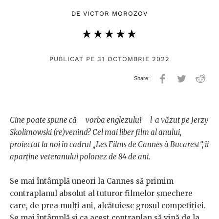
DE
VICTOR MOROZOV
★★★★★
☆☆☆☆☆
PUBLICAT PE 31 OCTOMBRIE 2022
Cine poate spune că – vorba englezului – l-a văzut pe Jerzy
Skolimowski (re)venind? Cel mai liber film al anului,
proiectat la noi în cadrul „Les Films de Cannes à Bucarest”, îi
aparține veteranului polonez de 84 de ani.
Se mai întâmplă uneori la Cannes să primim
contraplanul absolut al tuturor filmelor șmechere
care, de prea mulți ani, alcătuiesc grosul competiției.
Se mai întâmplă și ca acest contraplan să vină de la