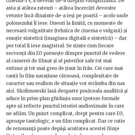
cinema-TV, a devenit de-a dreptul vampirizantă. De
asta și atâtea rateuri – atâtea încercări devenite
vetuste încă dinainte de-a ieși pe poartă – acolo unde
polonezului îi iese. Uneori la limită, cu momente de
necesară vulgaritate (tehnica de cinema e vulgară) și
emoție sintetică (imaginea digitală e sintetică) – dar
per total îi iese magistral. Se simte cum fiecare
secvență din
EO
pornește dinspre punctul de vedere
al camerei de filmat și al puterilor sale tot mai
extinse și tot mai greu de ținut în frâu. Cei care mai
caută în film narațiune cărnoasă, complexitate de
caracter sau realism de situație vor strâmba din nas
aici. Skolimowski lasă deoparte posăceala analitică și
aduce în prim-plan ghidușia unor ipoteze formale
apte să reflecte punctul istoriei audiovizuale în care
ne aflăm. Un punct complicat, drept pentru care
EO
,
aproape tautologic, e un film complicat. Dar ce cutie
de rezonanță poate depăși acuitatea acestei ființe