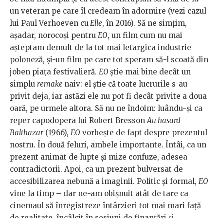
un veteran pe care îl credeam în adormire (vezi cazul
lui Paul Verhoeven cu
Elle
, în 2016). Să ne simțim,
așadar, norocoși pentru
EO
, un film cum nu mai
așteptam demult de la tot mai letargica industrie
poloneză, și-un film pe care tot speram să-l scoată din
joben piața festivalieră.
EO
știe mai bine decât un
simplu
remake
naiv: el știe că toate lucrurile s-au
privit deja, iar astăzi ele nu pot fi decât privite a doua
oară, pe urmele altora. Să nu ne îndoim: luându-și ca
reper capodopera lui Robert Bresson
Au hasard
Balthazar
(1966),
EO
vorbește de fapt despre prezentul
nostru. În două feluri, ambele importante. Întâi, ca un
prezent animat de lupte și mize confuze, adesea
contradictorii. Apoi, ca un prezent bulversat de
accesibilizarea nebună a imaginii. Politic și formal,
EO
vine la timp – dar ne-am obișnuit atât de tare ca
cinemaul să înregistreze întârzieri tot mai mari față
de realitate, încâlcit în sesiuni de finanțări și