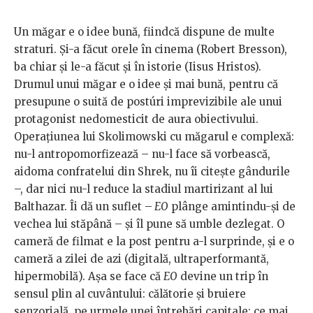
Un măgar e o idee bună, fiindcă dispune de multe
straturi. Și-a făcut orele în cinema (Robert Bresson),
ba chiar și le-a făcut și în istorie (Iisus Hristos).
Drumul unui măgar e o idee și mai bună, pentru că
presupune o suită de postúri imprevizibile ale unui
protagonist nedomesticit de aura obiectivului.
Operațiunea lui Skolimowski cu măgarul e complexă:
nu-l antropomorfizează – nu-l face să vorbească,
aidoma confratelui din Shrek, nu îi citește gândurile
–, dar nici nu-l reduce la stadiul martirizant al lui
Balthazar. Îi dă un suflet –
EO
plânge amintindu-și de
vechea lui stăpână – și îl pune să umble dezlegat. O
cameră de filmat e la post pentru a-l surprinde, și e o
cameră a zilei de azi (digitală, ultraperformantă,
hipermobilă). Așa se face că
EO
devine un trip în
sensul plin al cuvântului: călătorie și bruiere
senzorială, pe urmele unei întrebări capitale: ce mai