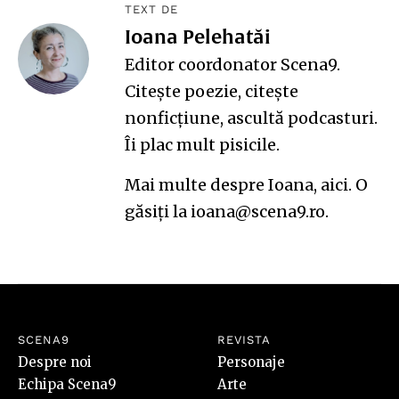
TEXT DE
Ioana Pelehatăi
Editor coordonator Scena9.
Citește poezie, citește
nonficțiune, ascultă podcasturi.
Îi plac mult pisicile.
Mai multe despre Ioana,
aici
. O
găsiți la ioana@scena9.ro.
SCENA9
REVISTA
Despre noi
Personaje
Echipa Scena9
Arte