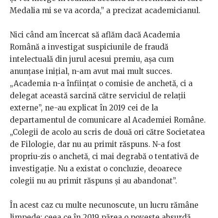
Medalia mi se va acorda,” a precizat academicianul.
Nici când am încercat să aflăm dacă Academia
Română a investigat suspiciunile de fraudă
intelectuală din jurul acesui premiu, așa cum
anunțase inițial, n-am avut mai mult succes.
„Academia n-a înființat o comisie de anchetă, ci a
delegat această sarcină către serviciul de relații
externe”, ne-au explicat în 2019 cei de la
departamentul de comunicare al Academiei Române.
„Colegii de acolo au scris de două ori către Societatea
de Filologie, dar nu au primit răspuns. N-a fost
propriu-zis o anchetă, ci mai degrabă o tentativă de
investigație. Nu a existat o concluzie, deoarece
colegii nu au primit răspuns și au abandonat”.
În acest caz cu multe necunoscute, un lucru rămâne
limpede: ceea ce în 2019 părea o poveste absurdă