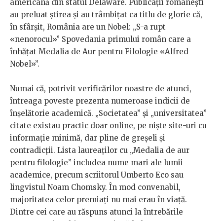
americană din statul Delaware. Publicații românești
au preluat știrea și au trâmbițat ca titlu de glorie că,
în sfârșit, România are un Nobel: „S-a rupt
«nenorocul»” Spovedania primului român care a
înhățat Medalia de Aur pentru Filologie «Alfred
Nobel»”.
Numai că, potrivit verificărilor noastre de atunci,
întreaga poveste prezenta numeroase indicii de
înșelătorie academică. „Societatea” și „universitatea”
citate existau practic doar online, pe niște site-uri cu
informație minimă, dar pline de greșeli și
contradicții. Lista laureaților cu „Medalia de aur
pentru filologie” includea nume mari ale lumii
academice, precum scriitorul Umberto Eco sau
lingvistul Noam Chomsky. În mod convenabil,
majoritatea celor premiați nu mai erau în viață.
Dintre cei care au răspuns atunci la întrebările