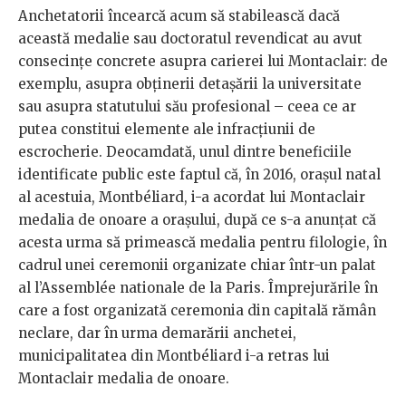
Anchetatorii încearcă acum să stabilească dacă
această medalie sau doctoratul revendicat au avut
consecințe concrete asupra carierei lui Montaclair: de
exemplu, asupra obținerii detașării la universitate
sau asupra statutului său profesional – ceea ce ar
putea constitui elemente ale infracțiunii de
escrocherie. Deocamdată, unul dintre beneficiile
identificate public este faptul că, în 2016, orașul natal
al acestuia, Montbéliard, i-a acordat lui Montaclair
medalia de onoare a orașului, după ce s-a anunțat că
acesta urma să primească medalia pentru filologie, în
cadrul unei ceremonii organizate chiar într-un palat
al l’Assemblée nationale de la Paris. Împrejurările în
care a fost organizată ceremonia din capitală rămân
neclare, dar în urma demarării anchetei,
municipalitatea din Montbéliard i-a retras lui
Montaclair medalia de onoare.