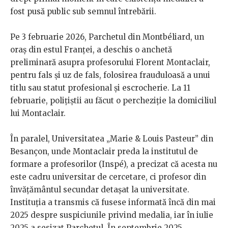
fost pusă public sub semnul întrebării.
Pe 3 februarie 2026, Parchetul din Montbéliard, un
oraș din estul Franței, a deschis o anchetă
preliminară asupra profesorului Florent Montaclair,
pentru fals și uz de fals, folosirea frauduloasă a unui
titlu sau statut profesional și escrocherie. La 11
februarie, polițiștii au făcut o percheziție la domiciliul
lui Montaclair.
În paralel, Universitatea „Marie & Louis Pasteur” din
Besançon, unde Montaclair preda la institutul de
formare a profesorilor (Inspé), a precizat că acesta nu
este cadru universitar de cercetare, ci profesor din
învățământul secundar detașat la universitate.
Instituția a transmis că fusese informată încă din mai
2025 despre suspiciunile privind medalia, iar în iulie
2025 a sesizat Parchetul. În septembrie 2025,