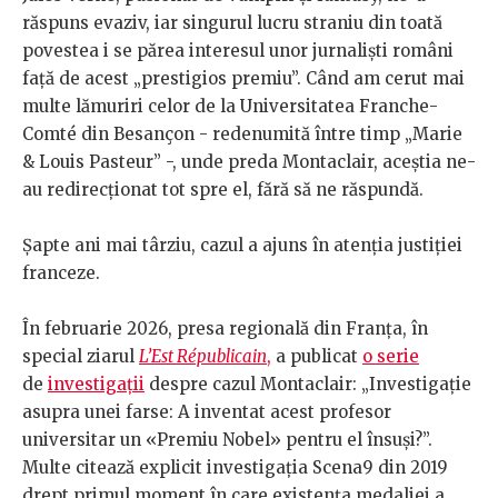
răspuns evaziv, iar singurul lucru straniu din toată
povestea i se părea interesul unor jurnaliști români
față de acest „prestigios premiu”. Când am cerut mai
multe lămuriri celor de la Universitatea Franche-
Comté din Besançon - redenumită între timp „Marie
& Louis Pasteur” -, unde preda Montaclair, aceștia ne-
au redirecționat tot spre el, fără să ne răspundă.
Șapte ani mai târziu, cazul a ajuns în atenția justiției
franceze.
În februarie 2026, presa regională din Franța, în
special ziarul
L’Est Républicain
,
a publicat
o serie
de
investigații
despre cazul Montaclair: „Investigație
asupra unei farse: A inventat acest profesor
universitar un «Premiu Nobel» pentru el însuși?”.
Multe citează explicit investigația Scena9 din 2019
drept primul moment în care existența medaliei a