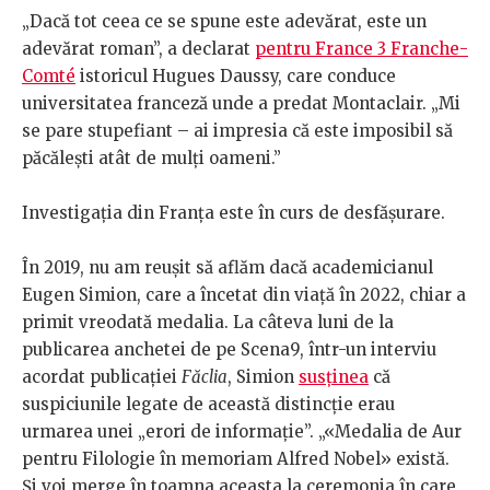
„Dacă tot ceea ce se spune este adevărat, este un
adevărat roman”, a declarat
pentru France 3 Franche-
Comté
istoricul Hugues Daussy, care conduce
universitatea franceză unde a predat Montaclair. „Mi
se pare stupefiant – ai impresia că este imposibil să
păcălești atât de mulți oameni.”
Investigația din Franța este în curs de desfășurare.
În 2019, nu am reușit să aflăm dacă academicianul
Eugen Simion, care a încetat din viață în 2022, chiar a
primit vreodată medalia. La câteva luni de la
publicarea anchetei de pe Scena9, într-un interviu
acordat publicației
Făclia
, Simion
susținea
că
suspiciunile legate de această distincție erau
urmarea unei „erori de informație”. „«Medalia de Aur
pentru Filologie în memoriam Alfred Nobel» există.
Și voi merge în toamna aceasta la ceremonia în care