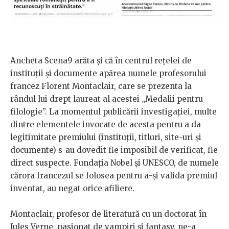
Ancheta Scena9 arăta și că în centrul rețelei de
instituții și documente apărea numele profesorului
francez Florent Montaclair, care se prezenta la
rândul lui drept laureat al acestei „Medalii pentru
filologie”. La momentul publicării investigației, multe
dintre elementele invocate de acesta pentru a da
legitimitate premiului (instituții, titluri, site-uri și
documente) s-au dovedit fie imposibil de verificat, fie
direct suspecte. Fundația Nobel și UNESCO, de numele
cărora francezul se folosea pentru a-și valida premiul
inventat, au negat orice afiliere.
Montaclair, profesor de literatură cu un doctorat în
Jules Verne, pasionat de vampiri și fantasy, ne-a