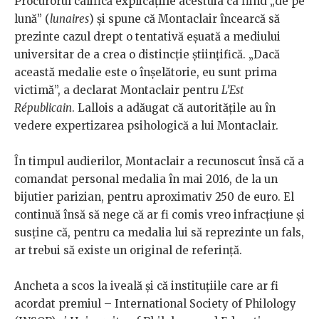
Procurorul califică explicațiile acestuia ca fiind „de pe
lună” (
lunaires
) și spune că Montaclair încearcă să
prezinte cazul drept o tentativă eșuată a mediului
universitar de a crea o distincție științifică. „Dacă
această medalie este o înșelătorie, eu sunt prima
victimă”, a declarat Montaclair pentru
L’Est
Républicain
. Lallois a adăugat că autoritățile au în
vedere expertizarea psihologică a lui Montaclair.
În timpul audierilor, Montaclair a recunoscut însă că a
comandat personal medalia în mai 2016, de la un
bijutier parizian, pentru aproximativ 250 de euro. El
continuă însă să nege că ar fi comis vreo infracțiune și
susține că, pentru ca medalia lui să reprezinte un fals,
ar trebui să existe un original de referință.
Ancheta a scos la iveală și că instituțiile care ar fi
acordat premiul – International Society of Philology