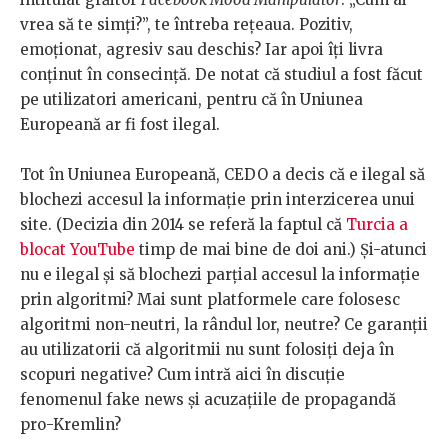
vrea să te simți?”, te întreba rețeaua. Pozitiv,
emoționat, agresiv sau deschis? Iar apoi îți livra
conținut în consecință. De notat că studiul a fost făcut
pe utilizatori americani, pentru că în Uniunea
Europeană ar fi fost ilegal.
Tot în Uniunea Europeană, CEDO a decis că e ilegal să
blochezi accesul la informație prin interzicerea unui
site. (Decizia din 2014 se referă la faptul că
Turcia a
blocat YouTube
timp de mai bine de doi ani.) Și-atunci
nu e ilegal și să blochezi parțial accesul la informație
prin algoritmi? Mai sunt platformele care folosesc
algoritmi non-neutri, la rândul lor, neutre? Ce garanții
au utilizatorii că algoritmii nu sunt folosiți deja în
scopuri negative? Cum intră aici în discuție
fenomenul fake news și acuzațiile de propagandă
pro-Kremlin?