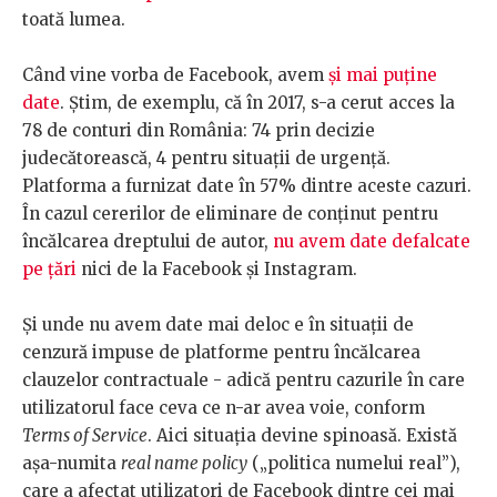
toată lumea.
Când vine vorba de Facebook, avem
și mai puține
date
. Știm, de exemplu, că în 2017, s-a cerut acces la
78 de conturi din România: 74 prin decizie
judecătorească, 4 pentru situații de urgență.
Platforma a furnizat date în 57% dintre aceste cazuri.
În cazul cererilor de eliminare de conținut pentru
încălcarea dreptului de autor,
nu avem date defalcate
pe țări
nici de la Facebook și Instagram.
Și unde nu avem date mai deloc e în situații de
cenzură impuse de platforme pentru încălcarea
clauzelor contractuale - adică pentru cazurile în care
utilizatorul face ceva ce n-ar avea voie, conform
Terms of Service
. Aici situația devine spinoasă. Există
așa-numita
real name policy
(„politica numelui real”),
care a afectat utilizatori de Facebook dintre cei mai