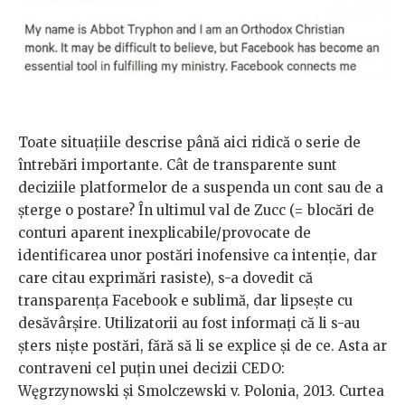
Toate situațiile descrise până aici ridică o serie de
întrebări importante. Cât de transparente sunt
deciziile platformelor de a suspenda un cont sau de a
șterge o postare? În ultimul val de
Zucc (= blocări de
conturi aparent inexplicabile/provocate de
identificarea unor postări inofensive ca intenție, dar
care citau exprimări rasiste), s-a dovedit că
transparența Facebook e sublimă, dar lipsește cu
desăvârșire. Utilizatorii au fost informați că li s-au
șters niște postări, fără să li se explice și de ce. Asta ar
contraveni cel puțin unei decizii CEDO:
Węgrzynowski și Smolczewski v. Polonia, 2013. Curtea