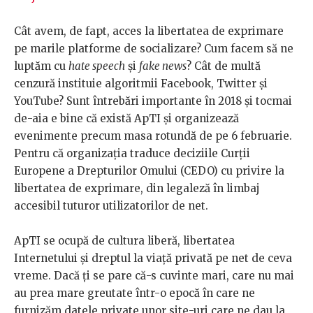
Cât avem, de fapt, acces la libertatea de exprimare
pe marile platforme de socializare? Cum facem să ne
luptăm cu
hate speech
și
fake news
? Cât de multă
cenzură instituie algoritmii Facebook, Twitter și
YouTube? Sunt întrebări importante în 2018 și tocmai
de-aia e bine că există ApTI și organizează
evenimente precum masa rotundă de pe 6 februarie.
Pentru că organizația traduce deciziile Curții
Europene a Drepturilor Omului (CEDO) cu privire la
libertatea de exprimare, din legaleză în limbaj
accesibil tuturor utilizatorilor de net.
ApTI se ocupă de cultura liberă, libertatea
Internetului și dreptul la viață privată pe net de ceva
vreme. Dacă ți se pare că-s cuvinte mari, care nu mai
au prea mare greutate într-o epocă în care ne
furnizăm datele private unor site-uri care ne dau la