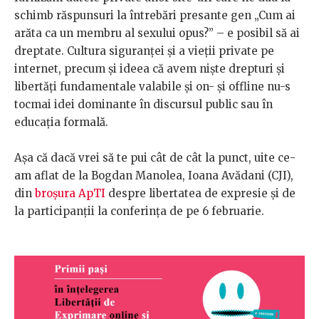
schimb răspunsuri la întrebări presante gen „Cum ai
arăta ca un membru al sexului opus?” – e posibil să ai
dreptate. Cultura siguranței și a vieții private pe
internet, precum și ideea că avem niște drepturi și
libertăți fundamentale valabile și on- și offline nu-s
tocmai idei dominante în discursul public sau în
educația formală.
Așa că dacă vrei să te pui cât de cât la punct, uite ce-
am aflat de la Bogdan Manolea, Ioana Avădani (CJI),
din
broșura ApTI
despre libertatea de expresie și de
la participanții la conferința de pe 6 februarie.