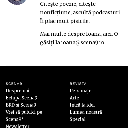
Citește poezie, citește
nonficțiune, ascultă podcasturi.
Îi plac mult pisicile.
Mai multe despre Ioana,
aici
. O
găsiți la ioana@scena9.ro.
SCENA9
REVISTA
Despre noi
Personaje
Echipa Scena9
Arte
BRD și Scena9
Intră la idei
Vrei să publici pe
Lumea noastră
Scena9?
Special
Newsletter