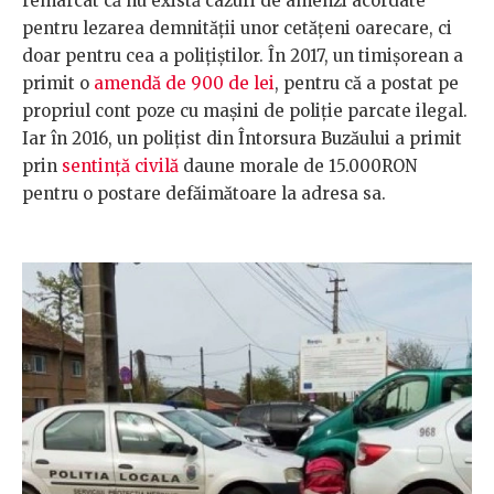
remarcat că nu există cazuri de amenzi acordate
pentru lezarea demnității unor cetățeni oarecare, ci
doar pentru cea a polițiștilor. În 2017, un timișorean a
primit o
amendă de 900 de lei
, pentru că a postat pe
propriul cont poze cu mașini de poliție parcate ilegal.
Iar în 2016, un polițist din Întorsura Buzăului a primit
prin
sentință civilă
daune morale de 15.000RON
pentru o postare defăimătoare la adresa sa.