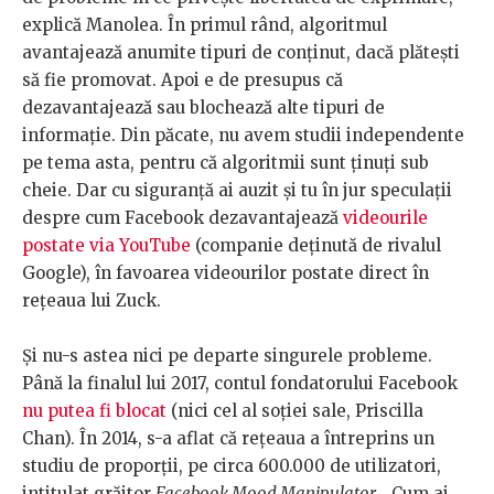
explică Manolea. În primul rând, algoritmul
avantajează anumite tipuri de conținut, dacă plătești
să fie promovat. Apoi e de presupus că
dezavantajează sau blochează alte tipuri de
informație. Din păcate, nu avem studii independente
pe tema asta, pentru că algoritmii sunt ținuți sub
cheie. Dar cu siguranță ai auzit și tu în jur speculații
despre cum Facebook dezavantajează
videourile
postate via YouTube
(companie deținută de rivalul
Google), în favoarea videourilor postate direct în
rețeaua lui Zuck.
Și nu-s astea nici pe departe singurele probleme.
Până la finalul lui 2017, contul fondatorului Facebook
nu putea fi blocat
(nici cel al soției sale, Priscilla
Chan). În 2014, s-a aflat că rețeaua a întreprins un
studiu de proporții, pe circa 600.000 de utilizatori,
intitulat grăitor
Facebook Mood Manipulator
. „Cum ai