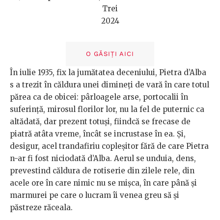
Trei
2024
O GĂSIȚI AICI
În iulie 1935, fix la jumătatea deceniului, Pietra d’Alba
s a trezit în căldura unei dimineți de vară în care totul
părea ca de obicei: pârloagele arse, portocalii în
suferință, mirosul florilor lor, nu la fel de puternic ca
altădată, dar prezent totuși, fiindcă se frecase de
piatră atâta vreme, încât se incrustase în ea. Și,
desigur, acel trandafiriu copleșitor fără de care Pietra
n-ar fi fost niciodată d’Alba. Aerul se unduia, dens,
prevestind căldura de rotiserie din zilele rele, din
acele ore în care nimic nu se mișca, în care până și
marmurei pe care o lucram îi venea greu să și
păstreze răceala.