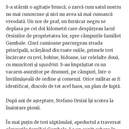
S-a stârnit o agitație bruscă, o zarvă cum satul nostru
nu mai cunoscuse și nici nu avea să mai cunoască
vreodată. Un nor de praf, un furnicar negru se
deplasa pe cei doi kilometri care despărțeau lacul
Orsinilor de proprietatea lor, spre câmpurile familiei
Gambale. Cinci camioane parcurgeau strada
principală, scârțâind din toate osiile, primele trei
încărcate cu țevi, bobine, bidoane, iar celelalte două,
cu muncitori și
squadristi
. S-au împrăștiat cu un
vacarm asurzitor pe drumuri, pe câmpuri, într-o
învălmășeală de ordine și comenzi. Orice militar ar fi
identificat, dincolo de tot acel haos, un plan de luptă.
După ani de așteptare, Stefano Orsini își scotea la
înaintare pionii.
În mai puțin de trei săptămâni, apeductul a traversat