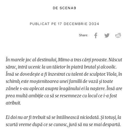
DE
SCENA9
PUBLICAT PE 17 DECEMBRIE 2024
În marele joc al destinului, Mimo a tras cărți proaste. Născut
sărac, intră ucenic la un tăietor în piatră brutal și alcoolic.
Însă se dovedește a fi înzestrat cu talent de sculptor. Viola, în
schimb, este moștenitoarea unei familii de vază și toate
zânele s-au aplecat asupra leagănului ei la naștere. Însă are
prea multă ambiție ca să se resemneze cu locul ce i-a fost
atribuit.
Ei doi nu ar fi trebuit să se întâlnească niciodată. Și totuși, la
scurtă vreme după ce se cunosc, jură să nu se mai despartă.