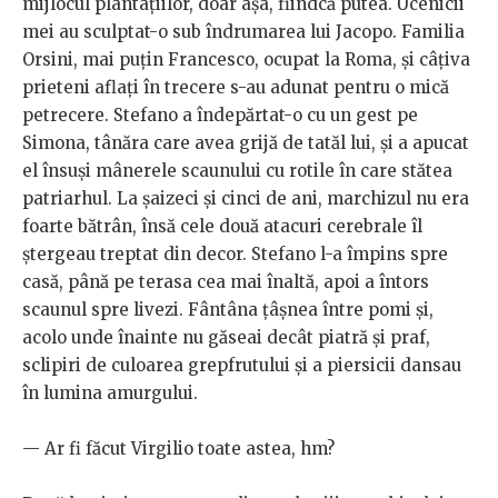
mijlocul plantațiilor, doar așa, fiindcă putea. Ucenicii
mei au sculptat-o sub îndrumarea lui Jacopo. Familia
Orsini, mai puțin Francesco, ocupat la Roma, și câțiva
prieteni aflați în trecere s-au adunat pentru o mică
petrecere. Stefano a îndepărtat-o cu un gest pe
Simona, tânăra care avea grijă de tatăl lui, și a apucat
el însuși mânerele scaunului cu rotile în care stătea
patriarhul. La șaizeci și cinci de ani, marchizul nu era
foarte bătrân, însă cele două atacuri cerebrale îl
ștergeau treptat din decor. Stefano l-a împins spre
casă, până pe terasa cea mai înaltă, apoi a întors
scaunul spre livezi. Fântâna țâșnea între pomi și,
acolo unde înainte nu găseai decât piatră și praf,
sclipiri de culoarea grepfrutului și a piersicii dansau
în lumina amurgului.
— Ar fi făcut Virgilio toate astea, hm?