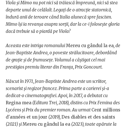
Viola și Mimo nu pot nici să trăiască împreună, nici să stea
departe unul de celălalt. Legați de o atracție statornică,
îndură anii de teroare când Italia alunecă spre fascism.
Mimo își ia revanșa asupra sorții, dar la ce-i folosește gloria
dacă trebuie să o piardă pe Viola?
Aceasta este intriga romanului
Mereu cu gândul la ea
, de
Jean-Baptiste Andrea, o poveste strălucitoare, debordând
de grație și de frumusețe. Volumul a câștigat cel mai
prestigios premiu literar din Franța, Prix Goncourt.
Născut în 1971, Jean-Baptiste Andrea este un scriitor,
scenarist și regizor francez. Prima parte a carierei și-a
dedicat-o cinematografiei. Apoi, în 2017, a debutat cu
Regina mea
(Editura Trei, 2018), distins cu Prix Femina des
Lycéens și Prix du premier roman. Au urmat
Cent millions
d'années et un jour
(2019),
Des diables et des saints
(2021) și
Mereu cu gândul la ea
(2023), toate apărute la