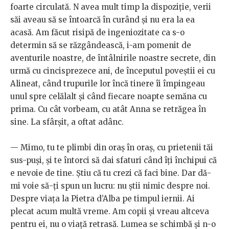
foarte circulată. N avea mult timp la dispoziție, verii
săi aveau să se întoarcă în curând și nu era la ea
acasă. Am făcut risipă de ingeniozitate ca s-o
determin să se răzgândească, i-am pomenit de
aventurile noastre, de întâlnirile noastre secrete, din
urmă cu cincisprezece ani, de începutul poveștii ei cu
Alineat, când trupurile lor încă tinere îi împingeau
unul spre celălalt și când fiecare noapte semăna cu
prima. Cu cât vorbeam, cu atât Anna se retrăgea în
sine. La sfârșit, a oftat adânc.
— Mimo, tu te plimbi din oraș în oraș, cu prietenii tăi
sus-puși, și te întorci să dai sfaturi când îți închipui că
e nevoie de tine. Știu că tu crezi că faci bine. Dar dă-
mi voie să-ți spun un lucru: nu știi nimic despre noi.
Despre viața la Pietra d’Alba pe timpul iernii. Ai
plecat acum multă vreme. Am copii și vreau altceva
pentru ei, nu o viață retrasă. Lumea se schimbă și n-o