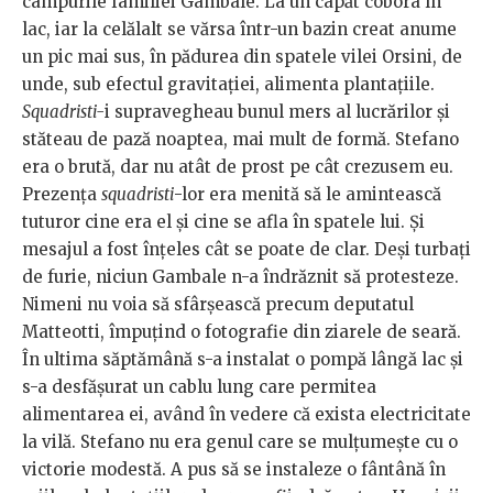
câmpurile familiei Gambale. La un capăt cobora în
lac, iar la celălalt se vărsa într-un bazin creat anume
un pic mai sus, în pădurea din spatele vilei Orsini, de
unde, sub efectul gravitației, alimenta plantațiile.
Squadristi-
i supravegheau bunul mers al lucrărilor și
stăteau de pază noaptea, mai mult de formă. Stefano
era o brută, dar nu atât de prost pe cât crezusem eu.
Prezența
squadristi
-lor era menită să le amintească
tuturor cine era el și cine se afla în spatele lui. Și
mesajul a fost înțeles cât se poate de clar. Deși turbați
de furie, niciun Gambale n-a îndrăznit să protesteze.
Nimeni nu voia să sfârșească precum deputatul
Matteotti, împuțind o fotografie din ziarele de seară.
În ultima săptămână s-a instalat o pompă lângă lac și
s-a desfășurat un cablu lung care permitea
alimentarea ei, având în vedere că exista electricitate
la vilă. Stefano nu era genul care se mulțumește cu o
victorie modestă. A pus să se instaleze o fântână în