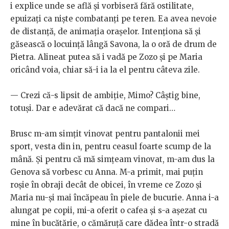
i explice unde se află și vorbiseră fără ostilitate,
epuizați ca niște combatanți pe teren. Ea avea nevoie
de distanță, de animația orașelor. Intenționa să și
găsească o locuință lângă Savona, la o oră de drum de
Pietra. Alineat putea să i vadă pe Zozo și pe Maria
oricând voia, chiar să-i ia la el pentru câteva zile.
— Crezi că-s lipsit de ambiție, Mimo? Câștig bine,
totuși. Dar e adevărat că dacă ne compari…
Brusc m-am simțit vinovat pentru pantalonii mei
sport, vesta din in, pentru ceasul foarte scump de la
mână. Și pentru că mă simțeam vinovat, m-am dus la
Genova să vorbesc cu Anna. M-a primit, mai puțin
roșie în obraji decât de obicei, în vreme ce Zozo și
Maria nu-și mai încăpeau în piele de bucurie. Anna i-a
alungat pe copii, mi-a oferit o cafea și s-a așezat cu
mine în bucătărie, o cămăruță care dădea într-o stradă