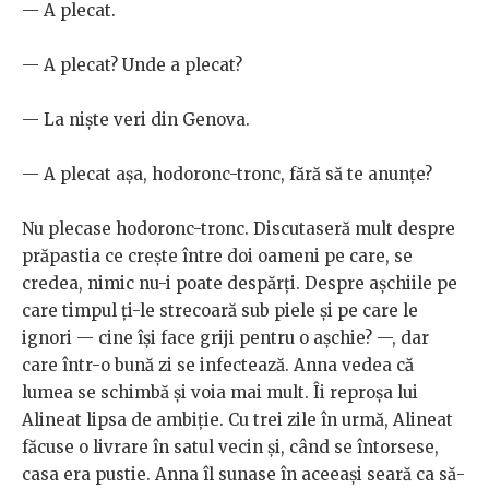
— A plecat.
— A plecat? Unde a plecat?
— La niște veri din Genova.
— A plecat așa, hodoronc-tronc, fără să te anunțe?
Nu plecase hodoronc-tronc. Discutaseră mult despre
prăpastia ce crește între doi oameni pe care, se
credea, nimic nu-i poate despărți. Despre așchiile pe
care timpul ți-le strecoară sub piele și pe care le
ignori — cine își face griji pentru o așchie? —, dar
care într-o bună zi se infectează. Anna vedea că
lumea se schimbă și voia mai mult. Îi reproșa lui
Alineat lipsa de ambiție. Cu trei zile în urmă, Alineat
făcuse o livrare în satul vecin și, când se întorsese,
casa era pustie. Anna îl sunase în aceeași seară ca să-