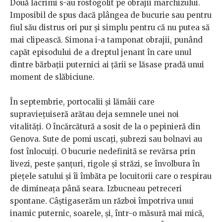
Două lacrimi s-au rostogolit pe obrajii marchizului.
Imposibil de spus dacă plângea de bucurie sau pentru
fiul său distrus ori pur și simplu pentru că nu putea să
mai clipească. Simona i-a tamponat obrajii, punând
capăt episodului de a dreptul jenant în care unul
dintre bărbații puternici ai țării se lăsase pradă unui
moment de slăbiciune.
În septembrie, portocalii și lămâii care
supraviețuiseră arătau deja semnele unei noi
vitalități. O încărcătură a sosit de la o pepinieră din
Genova. Sute de pomi uscați, șubrezi sau bolnavi au
fost înlocuiți. O bucurie nedefinită se revărsa prin
livezi, peste șanțuri, rigole și străzi, se învolbura în
piețele satului și îi îmbăta pe locuitorii care o respirau
de dimineața până seara. Izbucneau petreceri
spontane. Câștigaserăm un război împotriva unui
inamic puternic, soarele, și, într-o măsură mai mică,