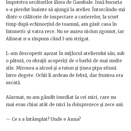
împotriva secăturilor ălora de Gambale. Însă bucuria
s-a pierdut înainte să ajungă la atelier. Întorcându-mă
dintr-o călătorie de inspectare a carierelor, la scurt
timp după echinocțiul de toamnă, am găsit casa în
întuneric și vatra rece. Nu se auzea niciun zgomot, iar
Alineat n-a răspuns când l-am strigat.
L-am descoperit așezat în mijlocul atelierului său, sub
o pătură, cu obrajii acoperiți de o barbă de mai multe
zile. Mirosea a alcool și a tutun și ținea pipa stinsă
între degete. Ochii îi ardeau de febră, dar fruntea era
uscată.
Alarmat, m-am gândit imediat la cei mici, care nu
mai erau chiar atât de mici la doisprezece și zece ani.
— Ce s a întâmplat? Unde e Anna?