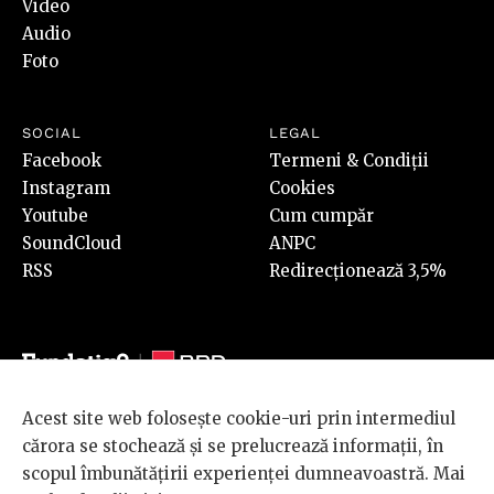
Video
Audio
Foto
SOCIAL
LEGAL
Facebook
Termeni & Condiții
Instagram
Cookies
Youtube
Cum cumpăr
SoundCloud
ANPC
RSS
Redirecționează 3,5%
Acest site web folosește cookie-uri prin intermediul
© 2026 BRD Groupe Société Générale, toate drepturile rezervate.
cărora se stochează și se prelucrează informații, în
Scena 9 este un proiect sustinut de
BRD GROUPE SOCIÉTÉ
scopul îmbunătățirii experienței dumneavoastră. Mai
GÉNÉRALE
.