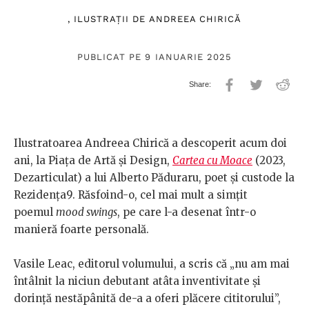
, ILUSTRAȚII DE
ANDREEA CHIRICĂ
PUBLICAT PE 9 IANUARIE 2025
Ilustratoarea Andreea Chirică a descoperit acum doi
ani, la Piața de Artă și Design,
Cartea cu Moace
(2023,
Dezarticulat) a lui Alberto Păduraru, poet și custode la
Rezidența9. Răsfoind-o, cel mai mult a simțit
poemul
mood swings
, pe care l-a desenat într-o
manieră foarte personală.
Vasile Leac, editorul volumului, a scris că „nu am mai
întâlnit la niciun debutant atâta inventivitate și
dorință nestăpânită de-a a oferi plăcere cititorului”,