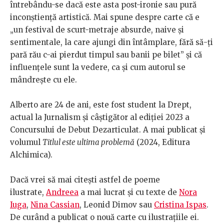
întrebându-se dacă este asta post-ironie sau pură
inconștiență artistică. Mai spune despre carte că e
„un festival de scurt-metraje absurde, naive și
sentimentale, la care ajungi din întâmplare, fără să-ți
pară rău c-ai pierdut timpul sau banii pe bilet” și că
influențele sunt la vedere, ca și cum autorul se
mândrește cu ele.
Alberto are 24 de ani, este fost student la Drept,
actual la Jurnalism și câștigător al ediției 2023 a
Concursului de Debut Dezarticulat. A mai publicat și
volumul
Titlul este ultima problemă
(2024, Editura
Alchimica).
Dacă vrei să mai citești astfel de poeme
ilustrate,
Andreea
a mai lucrat și cu texte de
Nora
Iuga
,
Nina Cassian
, Leonid Dimov sau
Cristina Ispas
.
De curând a publicat o nouă carte cu ilustrațiile ei.