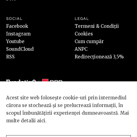
SOCIAL
LEGAL
Facebook
Termeni & Condiții
Instagram
Cookies
Youtube
Cum cumpăr
SoundCloud
ANPC
RSS
Redirecționează 3,5%
Acest site web folosește cookie-uri prin intermediul
© 2026 BRD Groupe Société Générale, toate drepturile rezervate.
cărora se stochează și se prelucrează informații, în
Scena 9 este un proiect sustinut de
BRD GROUPE SOCIÉTÉ
scopul îmbunătățirii experienței dumneavoastră. Mai
GÉNÉRALE
.
multe detalii
aici
.