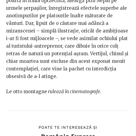
poartă în Italia optzecistă, aleargă prin Nepal pe
urmele șerpașilor, înregistrează efectele superbe ale
anotimpurilor pe platourile înalte măturate de
vânturi. Dar, lipsit de o căutare mai adâncă a
mizanscenei – simplă ilustrație, oricât de ambițioase
i-ar fi fost mijloacele –, se vede asimilat ochiului plat
al turistului-antreprenor, care dibuie în orice colț
retras de natură un potențial așram. Vertijul, chinul și
chiar moartea sunt excluse din acest exponat menit
contemplației, care vine la pachet cu interdicția
obsesivă de a-l atinge.
Le otto montagne
rulează în cinematografe.
POATE TE INTERESEAZĂ ȘI