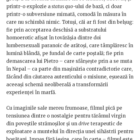
printr-o explozie a
status quo
-ului de bază, ci doar
printr-o subversiune mimată, comodă în măsura în
care nu schimbă nimic. Totuși, căi ar fi fost din belșug:
fie prin acceptarea deschisă a substratului
homoerotic afișat în tovărășia dintre doi
lumbersexuali paranoic de arătoși, care tâmplăresc în
lumină blândă, pe fundal de carte poștală; fie prin
demascarea lui Pietro – care sfârșește prin a se muta
în Nepal – ca parte din mașinăria contradictorie care,
făcând din căutarea autenticului o misiune, eșuează în
aceeași schemă neoliberală a transformării
experienței în marfă.
Cu imaginile sale mereu frumoase, filmul pică pe
tensiunea dintre o nostalgie pentru tărâmul virgin
din poveștile strămoșilor și un
drive
terapeutic de
exploatare a muntelui în direcția unei sihăstrii pentru
bogătani. Impas fără ieșire, care în carte – filmul este