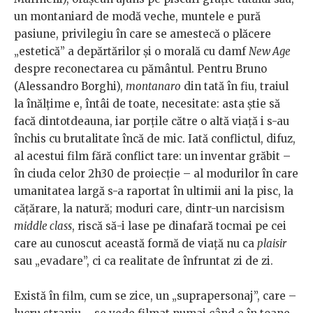
un montaniard de modă veche, muntele e pură
pasiune, privilegiu în care se amestecă o plăcere
„estetică” a depărtărilor și o morală cu damf
New Age
despre reconectarea cu pământul. Pentru Bruno
(Alessandro Borghi),
montanaro
din tată în fiu, traiul
la înălțime e, întâi de toate, necesitate: asta știe să
facă dintotdeauna, iar porțile către o altă viață i s-au
închis cu brutalitate încă de mic. Iată conflictul, difuz,
al acestui film fără conflict tare: un inventar grăbit –
în ciuda celor 2h30 de proiecție – al modurilor în care
umanitatea largă s-a raportat în ultimii ani la pisc, la
cățărare, la natură; moduri care, dintr-un narcisism
middle class
, riscă să-i lase pe dinafară tocmai pe cei
care au cunoscut această formă de viață nu ca
plaisir
sau „evadare”, ci ca realitate de înfruntat zi de zi.
Există în film, cum se zice, un „suprapersonaj”, care –