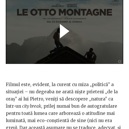
Filmul este, evident, la curent cu miza „politică” a
situației – nu degeaba ne arată niște prieteni „de la
oraș” ai lui Pietro, veniți să descopere „natura” ca
într-un
city break
, prilej numai bun de autogratulare
pentru toată lumea care arborează o atitudine mai
luminată, mai eco-conștientă de sine (nici nu era
greu). Dar această asumare nu se traduce, adecvat, și