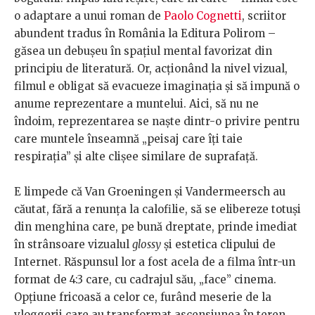
o adaptare a unui roman de
Paolo Cognetti
, scriitor
abundent tradus în România la Editura Polirom –
găsea un debușeu în spațiul mental favorizat din
principiu de literatură. Or, acționând la nivel vizual,
filmul e obligat să evacueze imaginația și să impună o
anume reprezentare a muntelui. Aici, să nu ne
îndoim, reprezentarea se naște dintr-o privire pentru
care muntele înseamnă „peisaj care îți taie
respirația” și alte clișee similare de suprafață.
E limpede că Van Groeningen și Vandermeersch au
căutat, fără a renunța la calofilie, să se elibereze totuși
din menghina care, pe bună dreptate, prinde imediat
în strânsoare vizualul
glossy
și estetica clipului de
Internet. Răspunsul lor a fost acela de a filma într-un
format de 4:3 care, cu cadrajul său, „face” cinema.
Opțiune fricoasă a celor ce, furând meserie de la
vloggerii care au transformat ascensiunea în teren