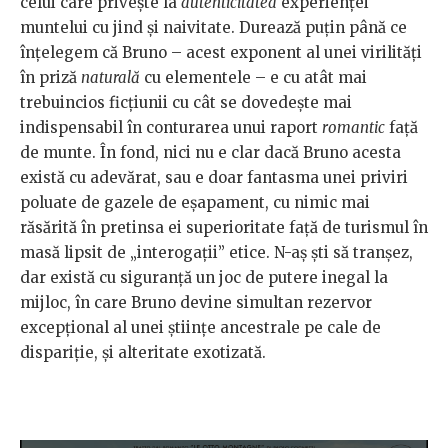
celui care privește la
autenticitatea
experienței
muntelui cu jind și naivitate. Durează puțin până ce
înțelegem că Bruno – acest exponent al unei virilități
în priză
naturală
cu elementele – e cu atât mai
trebuincios ficțiunii cu cât se dovedește mai
indispensabil în conturarea unui raport
romantic
față
de munte. În fond, nici nu e clar dacă Bruno acesta
există cu adevărat, sau e doar fantasma unei priviri
poluate de gazele de eșapament, cu nimic mai
răsărită în pretinsa ei superioritate față de turismul în
masă lipsit de „interogații” etice. N-aș ști să tranșez,
dar există cu siguranță un joc de putere inegal la
mijloc, în care Bruno devine simultan rezervor
excepțional al unei științe ancestrale pe cale de
dispariție, și alteritate exotizată.