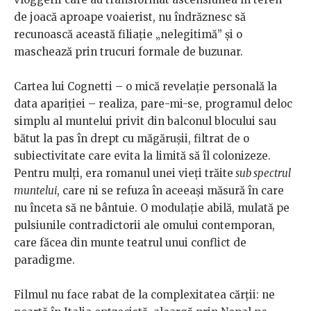
de joacă aproape voaierist, nu îndrăznesc să
recunoască această filiație „nelegitimă” și o
maschează prin trucuri formale de buzunar.
Cartea lui Cognetti – o mică revelație personală la
data apariției – realiza, pare-mi-se, programul deloc
simplu al muntelui privit din balconul blocului sau
bătut la pas în drept cu măgărușii, filtrat de o
subiectivitate care evita la limită să îl colonizeze.
Pentru mulți, era romanul unei vieți trăite
sub spectrul
muntelui
, care ni se refuza în aceeași măsură în care
nu înceta să ne bântuie. O modulație abilă, mulată pe
pulsiunile contradictorii ale omului contemporan,
care făcea din munte teatrul unui conflict de
paradigme.
Filmul nu face rabat de la complexitatea cărții: ne