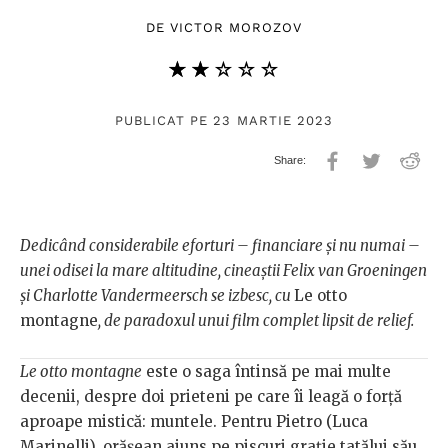
DE
VICTOR MOROZOV
★★★★★
☆☆☆☆☆
PUBLICAT PE 23 MARTIE 2023
Dedicând considerabile eforturi – financiare și nu numai –
unei odisei la mare altitudine, cineaștii Felix van Groeningen
și Charlotte Vandermeersch se izbesc, cu
Le otto
montagne
, de paradoxul unui film complet lipsit de relief.
Le otto montagne
este o saga întinsă pe mai multe
decenii, despre doi prieteni pe care îi leagă o forță
aproape mistică: muntele. Pentru Pietro (Luca
Marinelli), orășean ajuns pe piscuri grație tatălui său,