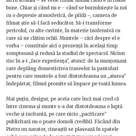
lucru straniu – se vede filmat numai când e în toane
bune. Chiar și când nu e – când se burzuluiește la noi
cu o depresie atmosferică, de pildă –, camera de
filmat știe să-l facă seducător. Să-i transforme
pericolul, cu alte cuvinte, în materie inofensivă cu
care să ne clătim ochii. Muntele – căci despre el e
vorba – constituie aici o prezență în același timp
somptuoasă și redusă la stadiul de spectacol. Niciun
risc în a-i „face experiența”, atunci: de la munțomani
care deplâng domesticirea traseelor la pantofari
pentru care muntele a fost dintotdeauna un „aiurea”
îndepărtat, filmul promite să împace pe toată lumea.
Mai puțin, desigur, pe aceia care încă mai cred că
între cinema și munte s-a dat dintotdeauna o luptă
veche și incitantă, pe care nicio „pacificare”
publicitară nu o poate domoli credibil. Făcând din
Pietro un narator, cineaștii se plasează în spatele