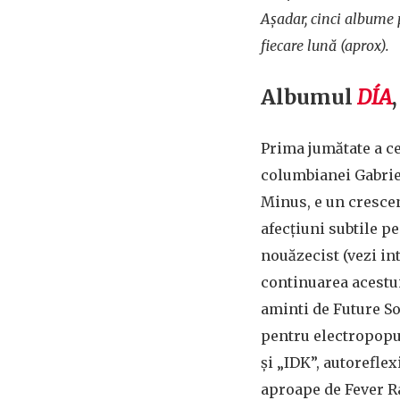
Așadar, cinci albume 
fiecare lună (aprox).
Albumul
D​Í​A
Prima jumătate a ce
columbianei Gabrie
Minus, e un cresce
afecțiuni subtile 
nouăzecist (vezi in
continuarea acestui
aminti de Future So
pentru electropopul
și „IDK”, autoreflex
aproape de Fever Ray