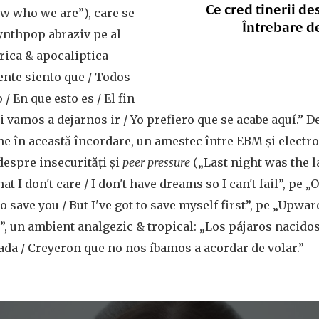
Ce cred tinerii de
ow who we are”), care se
Întrebare d
ynthpop abraziv pe al
orica & apocaliptica
nte siento que / Todos
/ En que esto es / El fin
i vamos a dejarnos ir / Yo prefiero que se acabe aquí.” De
 în această încordare, un amestec între EBM și electro
espre insecurități și
peer pressure
(„Last night was the la
at I don't care / I don't have dreams so I can't fail”, pe
o save you / But I've got to save myself first”, pe „Upwar
, un ambient analgezic & tropical: „Los pájaros nacidos 
da / Creyeron que no nos íbamos a acordar de volar.”