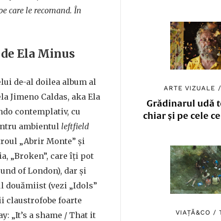
pe care le recomand. În
, de Ela Minus
lui de-al doilea album al
ARTE VIZUALE
la Jimeno Caldas, aka Ela
Grădinarul udă to
ndo contemplativ, cu
chiar și pe cele c
pentru ambientul
leftfield
troul „Abrir Monte” și
a, „Broken”, care îți pot
und of London), dar și
 douămiist (vezi „Idols”
ii claustrofobe foarte
VIAȚĂ&CO
/
: „It’s a shame / That it