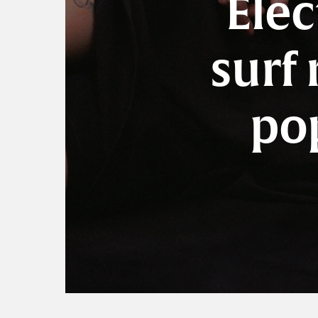
Ele
surf
pop