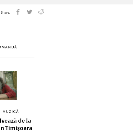
COMANDĂ
/
MUZICĂ
lvează de la
in Timișoara