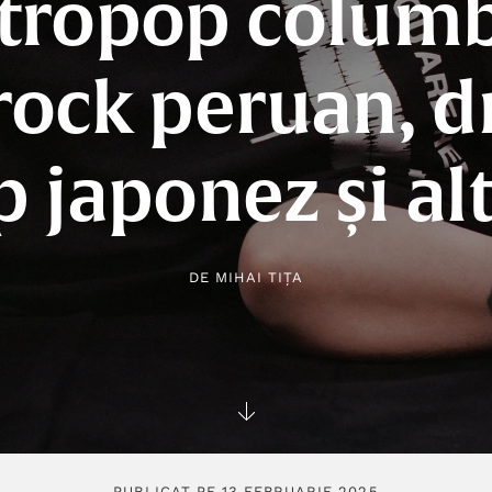
ctropop columb
 rock peruan, 
 japonez și al
DE
MIHAI TIȚA
PUBLICAT PE 13 FEBRUARIE 2025