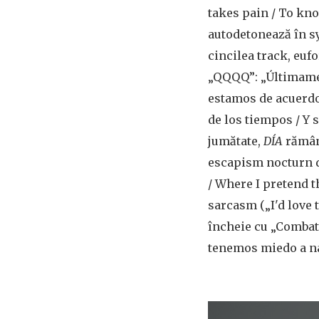
takes pain / To kn
autodetonează în s
cincilea track, euf
„QQQQ”: „Últimame
estamos de acuerdo 
de los tiempos / Y s
jumătate,
D​Í​A
rămâne
escapism nocturn d
/ Where I pretend th
sarcasm („I'd love t
încheie cu „Combat”
tenemos miedo a na