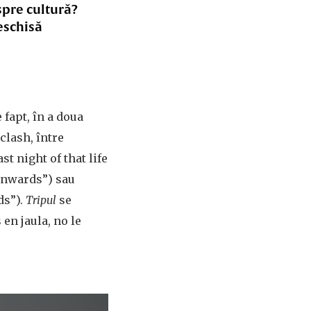
spre cultură?
eschisă
 fapt, în a doua
clash, între
st night of that life
 „Onwards”) sau
ds”).
Tripul
se
en jaula, no le