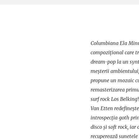
Columbiana Ela Minus
compozițional care tr
dream-pop la un synt
meșterii ambientului,
propune un mozaic cu 
remasterizarea primu
surf rock Los Belking’
Van Etten redefinește
introspecția goth pr
disco și soft rock, iar
recuperează sunetele l