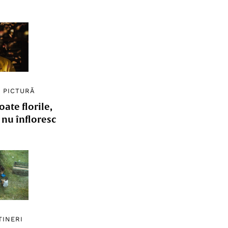
/
PICTURĂ
ate florile,
e nu înfloresc
TINERI