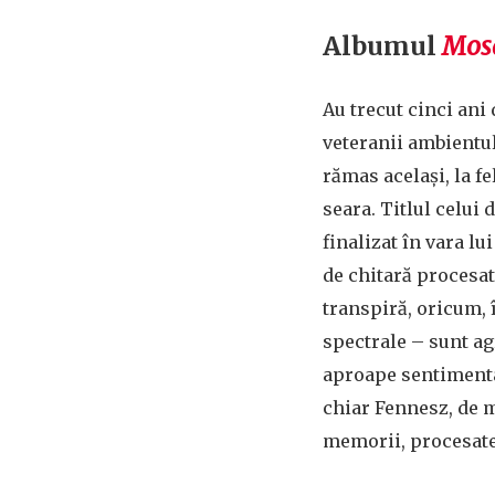
Albumul
Mos
Au trecut cinci ani
veteranii ambientu
rămas același, la fe
seara. Titlul celui 
finalizat în vara l
de chitară procesată
transpiră, oricum, 
spectrale – sunt ag
aproape sentimentali
chiar Fennesz, de m
memorii, procesate 