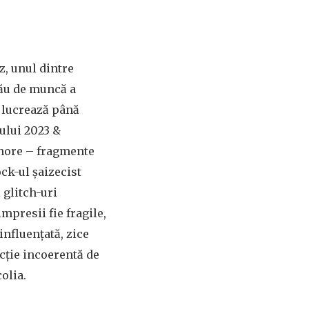
z, unul dintre
 său de muncă a
i lucrează până
nului 2023 &
sonore – fragmente
ock-ul șaizecist
 glitch-uri
mpresii fie fragile,
influențată, zice
cție incoerentă de
olia.