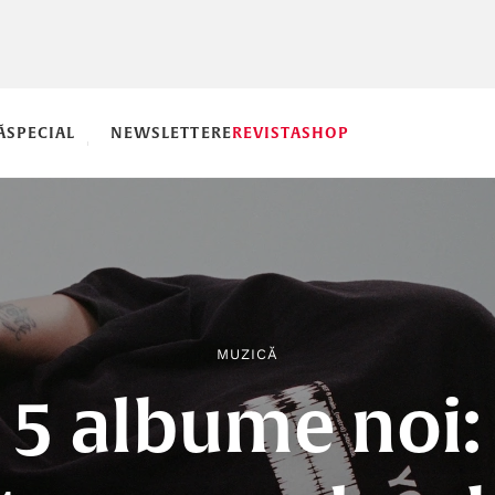
Ă
SPECIAL
NEWSLETTERE
REVISTA
SHOP
MUZICĂ
5 albume noi: