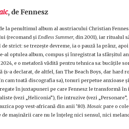
aic
, de Fennesz
 de la penultimul album al austriacului Christian Fennes
lui (recomand și
Endless Summer
, din 2001), iar ritualul
l de strict: se trezește devreme, ia o pauză la prânz, apo
de-al optulea album, compus și înregistrat la sfârșitul a
ui 2024, e o metaforă vădită pentru tehnica sa: bucățile 
 (s-a declarat, de altfel, fan The Beach Boys, dar hard r
în cam toată discografia sa), tonuri perpetue anxioase și
regate în juxtapuneri pe care Fennesz le transformă în i
ste (vezi „Heliconia”), fie intruzive (vezi „Personare”, 
uzica pop vest-africană din anii ’80).
Mosaic
pare o cole
de mașinării care nu le înțeleg nici sensul, nici melanc