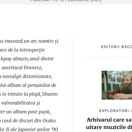
 trasează un arc narativ și
EDITORII RE
ece de la introspecție
hpop abraziv, unul dintre
 austriacul Fennesz,
nostalgii distorsionate,
lui album al peruanilor de
s te trimite la plajă, Sharon
 vulnerabilitatea și
EXPLORATORI
intr-un album post-punk,
Arhivarul care sa
 o casă de discuri din Osaka
uitare muzicile d
o-fi ale Japoniei anilor ’90.