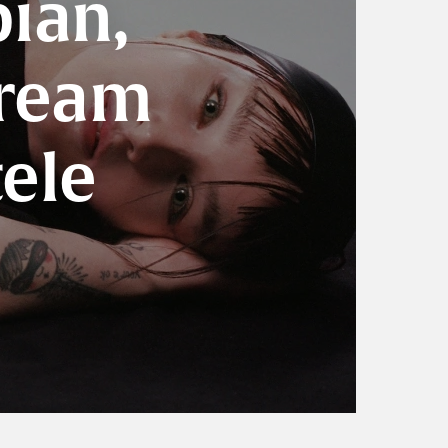
ian,
dream
tele