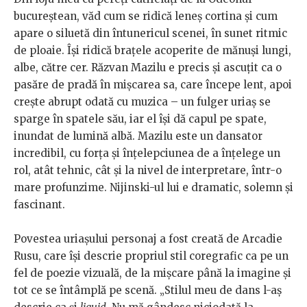
bucureștean, văd cum se ridică leneș cortina și cum
apare o siluetă din întunericul scenei, în sunet ritmic
de ploaie. Își ridică brațele acoperite de mănuși lungi,
albe, către cer. Răzvan Mazilu e precis și ascuțit ca o
pasăre de pradă în mișcarea sa, care începe lent, apoi
crește abrupt odată cu muzica – un fulger uriaș se
sparge în spatele său, iar el își dă capul pe spate,
inundat de lumină albă. Mazilu este un dansator
incredibil, cu forța și înțelepciunea de a înțelege un
rol, atât tehnic, cât și la nivel de interpretare, într-o
mare profunzime. Nijinski-ul lui e dramatic, solemn și
fascinant.
Povestea uriașului personaj a fost creată de Arcadie
Rusu, care își descrie propriul stil coregrafic ca pe un
fel de poezie vizuală, de la mișcare până la imagine și
tot ce se întâmplă pe scenă. „Stilul meu de dans l-aș