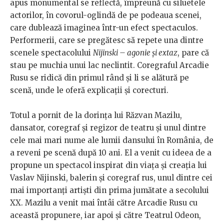
apus monumental se reflectă, împreună cu siluetele
actorilor, în covorul-oglindă de pe podeaua scenei,
care dublează imaginea într-un efect spectaculos.
Performerii, care se pregătesc să repete una dintre
scenele spectacolului
Nijinski – agonie și extaz
, pare că
stau pe muchia unui lac neclintit. Coregraful Arcadie
Rusu se ridică din primul rând și li se alătură pe
scenă, unde le oferă explicații și corecturi.
Totul a pornit de la dorința lui Răzvan Mazilu,
dansator, coregraf și regizor de teatru și unul dintre
cele mai mari nume ale lumii dansului în România, de
a reveni pe scenă după 10 ani. El a venit cu ideea de a
propune un spectacol inspirat din viața și creația lui
Vaslav Nijinski, balerin și coregraf rus, unul dintre cei
mai importanți artiști din prima jumătate a secolului
XX. Mazilu a venit mai întâi către Arcadie Rusu cu
această propunere, iar apoi și către Teatrul Odeon,