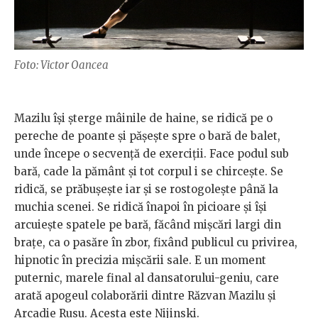
Foto: Victor Oancea
Mazilu își șterge mâinile de haine, se ridică pe o
pereche de poante și pășește spre o bară de balet,
unde începe o secvență de exerciții. Face podul sub
bară, cade la pământ și tot corpul i se chircește. Se
ridică, se prăbușește iar și se rostogolește până la
muchia scenei. Se ridică înapoi în picioare și își
arcuiește spatele pe bară, făcând mișcări largi din
brațe, ca o pasăre în zbor, fixând publicul cu privirea,
hipnotic în precizia mișcării sale. E un moment
puternic, marele final al dansatorului-geniu, care
arată apogeul colaborării dintre Răzvan Mazilu și
Arcadie Rusu. Acesta este Nijinski.