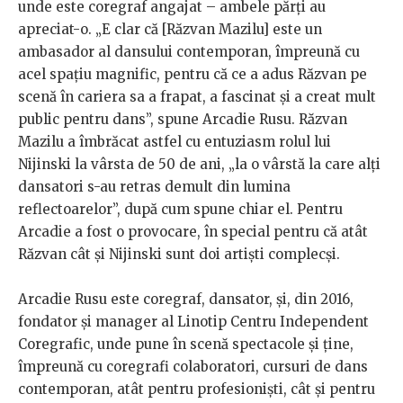
unde este coregraf angajat – ambele părți au
apreciat-o. „E clar că [Răzvan Mazilu] este un
ambasador al dansului contemporan, împreună cu
acel spațiu magnific, pentru că ce a adus Răzvan pe
scenă în cariera sa a frapat, a fascinat și a creat mult
public pentru dans”, spune Arcadie Rusu. Răzvan
Mazilu a îmbrăcat astfel cu entuziasm rolul lui
Nijinski la vârsta de 50 de ani, „la o vârstă la care alți
dansatori s-au retras demult din lumina
reflectoarelor”, după cum spune chiar el. Pentru
Arcadie a fost o provocare, în special pentru că atât
Răzvan cât și Nijinski sunt doi artiști complecși.
Arcadie Rusu este coregraf, dansator, și, din 2016,
fondator și manager al Linotip Centru Independent
Coregrafic, unde pune în scenă spectacole și ține,
împreună cu coregrafi colaboratori, cursuri de dans
contemporan, atât pentru profesioniști, cât și pentru