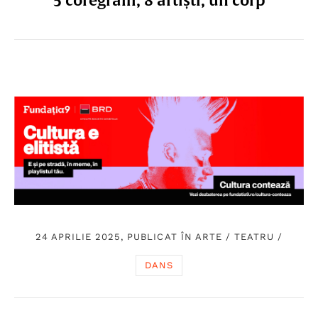
5 coregrafii, 8 artiști, un corp
24 APRILIE 2025, PUBLICAT ÎN
ARTE
/
TEATRU
/
DANS