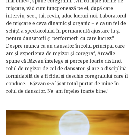
mai bine»”, spune coregraful. „Vin cu niște forme de
mișcare, văd cum funcționează pe ei, după care
intervin, scot, tai, revin, aduc lucruri noi. Laboratorul
de mișcare e ceva dinamic și organic – e ca un fel de
schiță a spectacolului în permanentă ajustare la și
pentru dansatorii și performerii cu care lucrez.”
Despre munca cu un dansator în rolul principal care
are și experiența de regizor și coregraf, Arcadie
spune că Răzvan înțelege și percepe foarte distinct
rolul de regizor de cel de dansator, și are o disciplină
formidabilă de a fi fidel și deschis coregrafului care îl
conduce. „Răzvan s-a lăsat total purtat de mine în
rolul de dansator. Ne-am înțeles foarte bine.”