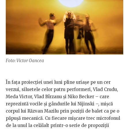
Foto: Victor Oancea
În fața proiecției unei luni pline uriașe pe un cer
verzui, siluetele celor patru performeri, Vlad Crudu,
Meda Victor, Vlad Bîrzanu și Niko Becker – care
reprezintă vocile și gândurile lui Nijinski –, mișcă
corpul lui Răzvan Mazilu prin poziții de balet ca pe o
păpușă mecanică. Cu fiecare mișcare trec microfonul
de la unul la celălalt printr-o serie de propoziții