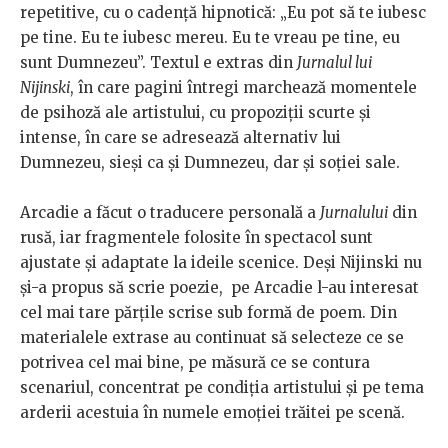
repetitive, cu o cadență hipnotică: „Eu pot să te iubesc
pe tine. Eu te iubesc mereu. Eu te vreau pe tine, eu
sunt Dumnezeu”. Textul e extras din
Jurnalul lui
Nijinski
, în care pagini întregi marchează momentele
de psihoză ale artistului, cu propoziții scurte și
intense, în care se adresează alternativ lui
Dumnezeu, sieși ca și Dumnezeu, dar și soției sale.
Arcadie a făcut o traducere personală a
Jurnalului
din
rusă, iar fragmentele folosite în spectacol sunt
ajustate și adaptate la ideile scenice. Deși Nijinski nu
și-a propus să scrie poezie, pe Arcadie l-au interesat
cel mai tare părțile scrise sub formă de poem. Din
materialele extrase au continuat să selecteze ce se
potrivea cel mai bine, pe măsură ce se contura
scenariul, concentrat pe condiția artistului și pe tema
arderii acestuia în numele emoției trăitei pe scenă.