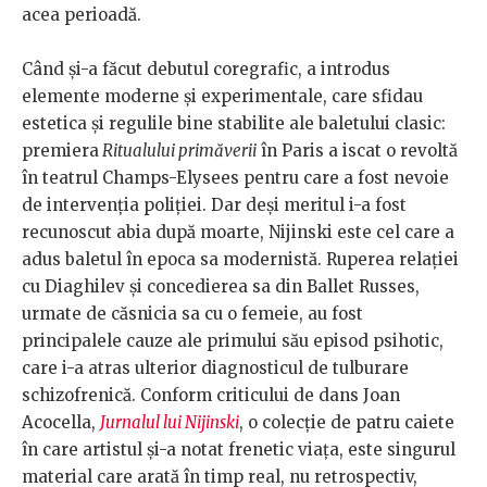
acea perioadă.
Când și-a făcut debutul coregrafic, a introdus
elemente moderne și experimentale, care sfidau
estetica și regulile bine stabilite ale baletului clasic:
premiera
Ritualului primăverii
în Paris a iscat o revoltă
în teatrul Champs-Elysees pentru care a fost nevoie
de intervenția poliției. Dar deși meritul i-a fost
recunoscut abia după moarte, Nijinski este cel care a
adus baletul în epoca sa modernistă. Ruperea relației
cu Diaghilev și concedierea sa din Ballet Russes,
urmate de căsnicia sa cu o femeie, au fost
principalele cauze ale primului său episod psihotic,
care i-a atras ulterior diagnosticul de tulburare
schizofrenică. Conform criticului de dans Joan
Acocella,
Jurnalul lui Nijinski
, o colecție de patru caiete
în care artistul și-a notat frenetic viața, este singurul
material care arată în timp real, nu retrospectiv,