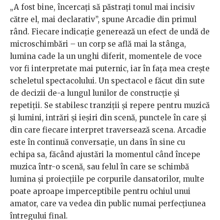
„A fost bine, încercați să păstrați tonul mai incisiv
către el, mai declarativ”, spune Arcadie din primul
rând. Fiecare indicație generează un efect de undă de
microschimbări – un corp se află mai la stânga,
lumina cade la un unghi diferit, momentele de voce
vor fi interpretate mai puternic, iar în fața mea crește
scheletul spectacolului. Un spectacol e făcut din sute
de decizii de-a lungul lunilor de construcție și
repetiții. Se stabilesc tranziții și repere pentru muzică
și lumini, intrări și ieșiri din scenă, punctele în care și
din care fiecare interpret traversează scena. Arcadie
este în continuă conversație, un dans în sine cu
echipa sa, făcând ajustări la momentul când începe
muzica într-o scenă, sau felul în care se schimbă
lumina și proiecțiile pe corpurile dansatorilor, multe
poate aproape imperceptibile pentru ochiul unui
amator, care va vedea din public numai perfecțiunea
întregului final.