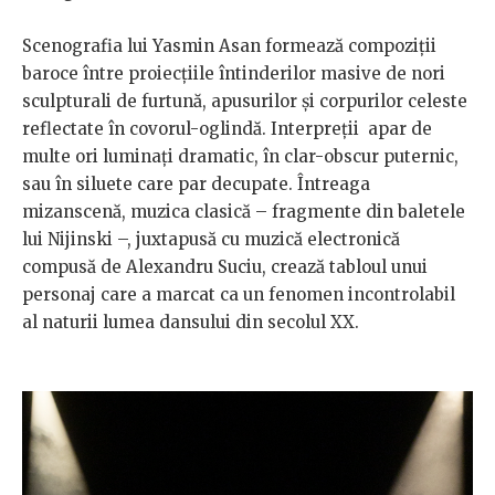
Scenografia lui Yasmin Asan formează compoziții
baroce între proiecțiile întinderilor masive de nori
sculpturali de furtună, apusurilor și corpurilor celeste
reflectate în covorul-oglindă. Interpreții apar de
multe ori luminați dramatic, în clar-obscur puternic,
sau în siluete care par decupate. Întreaga
mizanscenă, muzica clasică – fragmente din baletele
lui Nijinski –, juxtapusă cu muzică electronică
compusă de Alexandru Suciu, crează tabloul unui
personaj care a marcat ca un fenomen incontrolabil
al naturii lumea dansului din secolul XX.