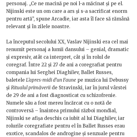
personaj. „Ce ne macină pe noi l-a măcinat și pe el.
Nijinski este un om care a ars și s-a sacrificat enorm
pentru artă”, spune Arcadie, iar asta îl face să rămână
relevant și în zilele noastre.
La începutul secolului XX, Vaslav Nijinski era cel mai
renumit personaj a lumii dansului – genial, dramatic
și expresiv, atât ca interpret, cât și în rolul de
coregraf. Între 22 și 27 de ani a coregrafiat pentru
compania lui Serghei Diaghilev, Ballet Russes,
baletele
L’apres-midi d’un Faune
pe muzica lui Debussy
și
Ritualul primăverii
de Stravinski, iar în jurul vârstei
de 29 de ani a fost diagnosticat cu schizofrenie.
Numele său a fost mereu încărcat cu o notă de
controversă – înaintea primului război mondial,
Nijinski se afișa deschis ca iubit al lui Diaghilev, iar
rolurile coregrafiate pentru el în Ballet Russes erau
exotice, scandalos de androgine și senzuale pentru