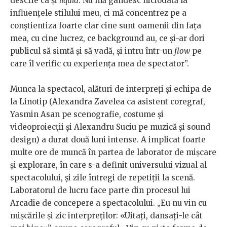
descrie ca și
liquid
. Nu mă gândesc niciodată la
influențele stilului meu, ci mă concentrez pe a
conștientiza foarte clar cine sunt oamenii din fața
mea, cu cine lucrez, ce background au, ce și-ar dori
publicul să simtă și să vadă, și intru într-un
flow
pe
care îl verific cu experiența mea de spectator”.
Munca la spectacol, alături de interpreți și echipa de
la Linotip (Alexandra Zavelea ca asistent coregraf,
Yasmin Asan pe scenografie, costume și
videoproiecții și Alexandru Suciu pe muzică și sound
design) a durat două luni intense. A implicat foarte
multe ore de muncă în partea de laborator de mișcare
și explorare, în care s-a definit universului vizual al
spectacolului, și zile întregi de repetiții la scenă.
Laboratorul de lucru face parte din procesul lui
Arcadie de concepere a spectacolului. „Eu nu vin cu
mișcările și zic interpreților: «Uitați, dansați-le cât