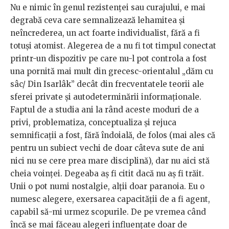
Nu e nimic în genul rezistenței sau curajului, e mai
degrabă ceva care semnalizează lehamitea și
neîncrederea, un act foarte individualist, fără a fi
totuși atomist. Alegerea de a nu fi tot timpul conectat
printr-un dispozitiv pe care nu-l pot controla a fost
una pornită mai mult din grecesc-orientalul „dăm cu
sâc/ Din Isarlâk” decât din frecventatele teorii ale
sferei private și autodeterminării informaționale.
Faptul de a studia ani la rând aceste moduri de a
privi, problematiza, conceptualiza și rejuca
semnificații a fost, fără îndoială, de folos (mai ales că
pentru un subiect vechi de doar câteva sute de ani
nici nu se cere prea mare disciplină), dar nu aici stă
cheia voinței. Degeaba aș fi citit dacă nu aș fi trăit.
Unii o pot numi nostalgie, alții doar paranoia. Eu o
numesc alegere, exersarea capacității de a fi agent,
capabil să-mi urmez scopurile. De pe vremea când
încă se mai făceau alegeri influențate doar de