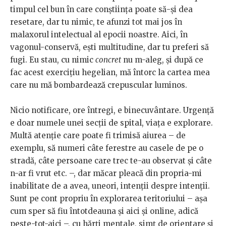
timpul cel bun în care conștiința poate să-și dea
resetare, dar tu nimic, te afunzi tot mai jos în
malaxorul intelectual al epocii noastre. Aici, în
vagonul-conservă, ești multitudine, dar tu preferi să
fugi. Eu stau, cu nimic
concret
nu m-aleg, și după ce
fac acest exercițiu hegelian, mă întorc la cartea mea
care nu mă bombardează crepuscular luminos.
Nicio notificare, ore întregi, e binecuvântare. Urgență
e doar numele unei secții de spital, viața e explorare.
Multă atenție care poate fi trimisă aiurea – de
exemplu, să numeri câte ferestre au casele de pe o
stradă, câte persoane care trec te-au observat și câte
n-ar fi vrut etc. –, dar măcar pleacă din propria-mi
inabilitate de a avea, uneori, intenții despre intenții.
Sunt pe cont propriu în explorarea teritoriului – așa
cum sper să fiu întotdeauna și aici și online, adică
peste-tot-aici –, cu hărți mentale, simț de orientare și