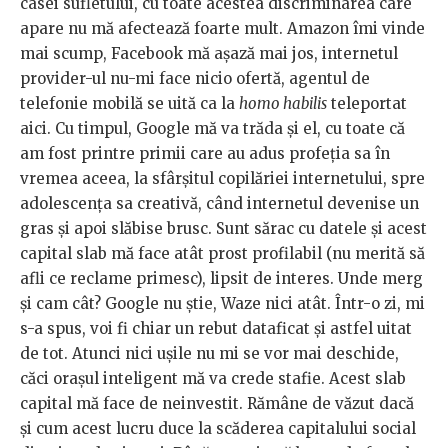
casei sufletului, cu toate acestea discriminarea care
apare nu mă afectează foarte mult. Amazon îmi vinde
mai scump, Facebook mă așază mai jos, internetul
provider-ul nu-mi face nicio ofertă, agentul de
telefonie mobilă se uită ca la
homo habilis
teleportat
aici. Cu timpul, Google mă va trăda și el, cu toate că
am fost printre primii care au adus profeția sa în
vremea aceea, la sfârșitul copilăriei internetului, spre
adolescența sa creativă, când internetul devenise un
gras și apoi slăbise brusc. Sunt sărac cu datele și acest
capital slab mă face atât prost profilabil (nu merită să
afli ce reclame primesc), lipsit de interes. Unde merg
și cam cât? Google nu știe, Waze nici atât. Într-o zi, mi
s-a spus, voi fi chiar un rebut dataficat și astfel uitat
de tot. Atunci nici ușile nu mi se vor mai deschide,
căci orașul inteligent mă va crede stafie. Acest slab
capital mă face de neinvestit. Rămâne de văzut dacă
și cum acest lucru duce la scăderea capitalului social