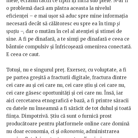
mele, ecranul tactil ce tiptil îți intră sub piele. N-ar fi
o problemă dacă am păstra aceasta la nivelul
eficienței – e mai ușor să aduc spre mine informația
necesară decât să călătoresc eu spre ea în timp
și
spațiu
–, dar o mutăm în cel al atenției și stimei de
sine. A fi pe dinafară, a te simți pe dinafară e ceea ce
bântuie compulsiv și înfricoșează omenirea conectată.
E ceea ce caut.
Totuși, nu e singurul preț. Exersez, cu voluptate, a fi
pe partea greșită a fracturii digitale, fractura dintre
cei care au și cei care nu, cei care știu și cei care nu,
cei care găsesc oportunități și cei care nu. Însă, iar
aici cercetarea etnografică e bază, a fi printre săracii
cu datele nu înseamnă a fi sărăcit de tot duhul și toată
ființa. Dimpotrivă. Știu că sunt o furnică prost
producătoare pentru platformele online care domină
nu doar economia, ci și
oikonomia,
administrarea