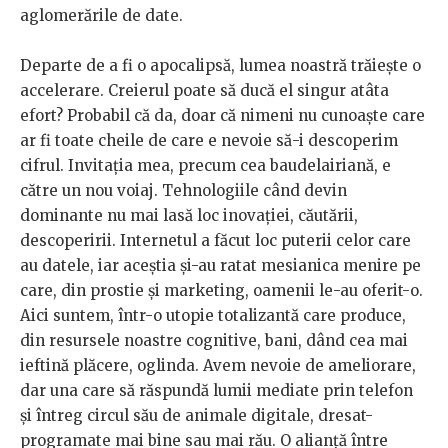
aglomerările de date.
Departe de a fi o apocalipsă, lumea noastră trăiește o
accelerare. Creierul poate să ducă el singur atâta
efort? Probabil că da, doar că nimeni nu cunoaște care
ar fi toate cheile de care e nevoie să-i descoperim
cifrul. Invitația mea, precum cea baudelairiană, e
către un nou voiaj. Tehnologiile când devin
dominante nu mai lasă loc inovației, căutării,
descoperirii. Internetul a făcut loc puterii celor care
au datele, iar aceștia și-au ratat mesianica menire pe
care, din prostie și marketing, oamenii le-au oferit-o.
Aici suntem, într-o utopie totalizantă care produce,
din resursele noastre cognitive, bani, dând cea mai
ieftină plăcere, oglinda. Avem nevoie de ameliorare,
dar una care să răspundă lumii mediate prin telefon
și întreg circul său de animale digitale, dresat-
programate mai bine sau mai rău. O alianță între