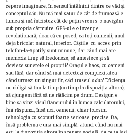
repere imaginare, în sensul întâlnirii dintre ce văd și
conceptul său. Nu mă mai satur de cât de frumoasă e
lumea și mă întristez cât de puțin vrem s-o navigăm
sub propria cârmuire. GPS-ul e o invenție
revoluționară, doar că eu posed, ca toți oamenii, unul
deja bricolat natural, interior. Căștile-cu-acces-prin-
telefon-la-Spotify sunt minune, dar când mai are
memoria timp să fredoneze, să amestece și să
devieze sunetele ei proprii? Orașul e haos, cu oameni
sau fără, dar când să mai detectezi complexitatea
când urmezi un singur fir, căci traseul
e dat
? Eficiența
ne obligă să fim la timp (un timp la dispoziția altora),
să ajungem fără să ne rătăcim pe drum. Desigur, e
bine să vinzi visul flaneurului în lumea calculatorului,
îmi răspunzi, însă noi, oamenii, chiar folosim
tehnologia cu scopuri foarte serioase, precise. Da,
însă problema e una mai simplă: atunci când nu mai
ești la dispoziția altora în sceneta socială, de ce te lași