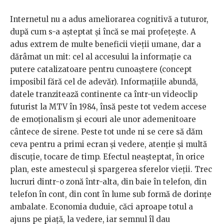
Internetul nu a adus ameliorarea cognitivă a tuturor,
după cum s-a așteptat și încă se mai profețește. A
adus extrem de multe beneficii vieții umane, dar a
dărâmat un mit: cel al accesului la informație ca
putere catalizatoare pentru cunoaștere (concept
imposibil fără cel de adevăr). Informațiile abundă,
datele tranzitează continente ca într-un videoclip
futurist la MTV în 1984, însă peste tot vedem accese
de emoționalism și ecouri ale unor ademenitoare
cântece de sirene. Peste tot unde ni se cere să dăm
ceva pentru a primi ecran și vedere, atenție și multă
discuție, tocare de timp. Efectul neașteptat, în orice
plan, este amestecul și spargerea sferelor vieții. Trec
lucruri dintr-o zonă într-alta, din baie în telefon, din
telefon în cont, din cont în lume sub formă de dorințe
ambalate. Economia duduie, căci aproape totul a
ajuns pe piață, la vedere, iar semnul îl dau