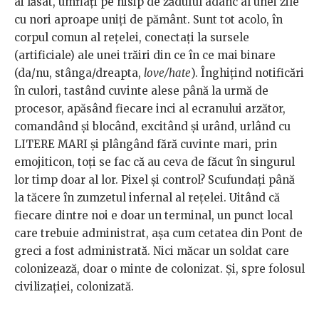
ai lăsat, umflați pe nisip de zăduful adânc al unei zile
cu nori aproape uniți de pământ. Sunt tot acolo, în
corpul comun al rețelei, conectați la sursele
(artificiale) ale unei trăiri din ce în ce mai binare
(da/nu, stânga/dreapta,
love/hate
). Înghițind notificări
în culori, tastând cuvinte alese până la urmă de
procesor, apăsând fiecare inci al ecranului arzător,
comandând și blocând, excitând și urând, urlând cu
LITERE MARI și plângând fără cuvinte mari, prin
emojiticon, toți se fac că au ceva de făcut în singurul
lor timp doar al lor. Pixel și control? Scufundați până
la tăcere în zumzetul infernal al rețelei. Uitând că
fiecare dintre noi e doar un terminal, un punct local
care trebuie administrat, așa cum cetatea din Pont de
greci a fost administrată. Nici măcar un soldat care
colonizează, doar o minte de colonizat. Și, spre folosul
civilizației, colonizată.