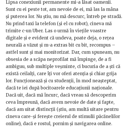
Lipsa conexiunii permanente mi-a lăsat oamenii.
Sunt cu ei peste tot, am nevoie de ei, mă las la mâna
și puterea lor. Nu știu, nu mă descurc, întreb pe stradă.
Nu prind taxi la telefon (și el cu robot), cineva mă
trimite c-un Uber. Las o urmă în viețile voastre
digitale și e evident că undeva, poate deja, o rețea
neurală a văzut și m-a extras bit cu bit, recompus –
astfel sunt și mai monitorizat. Dar, cum spuneam, nu
obsesia de a scăpa neprofilat mă împinge, de a fi
ambiguu, sub multiple veșminte, ci bucuria de a ști că
există ceilalți, care îți vor oferi atenția și chiar grija
lor. Funcționează și cu studenții, în mod neașteptat,
dacă te iei după bocitoarele educațiunii naționale.
Dacă uit, dacă mă încurc, dacă vreau să descoperim
ceva împreună, dacă avem nevoie de date și fapte,
dacă am uitat distincții (știu, am multă uitare pentru
cineva care-și ferește creierul de stimulii păcănelilor
online), dacă e rostul, pornim și navigarea online.