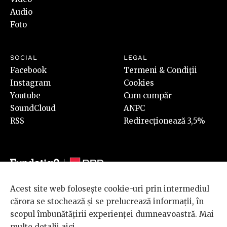
Audio
Foto
SOCIAL
LEGAL
Facebook
Termeni & Condiții
Instagram
Cookies
Youtube
Cum cumpăr
SoundCloud
ANPC
RSS
Redirecționează 3,5%
Acest site web folosește cookie-uri prin intermediul
© 2026 BRD Groupe Société Générale, toate drepturile rezervate.
cărora se stochează și se prelucrează informații, în
Scena 9 este un proiect sustinut de
BRD GROUPE SOCIÉTÉ
scopul îmbunătățirii experienței dumneavoastră. Mai
GÉNÉRALE
.
multe detalii
aici
.