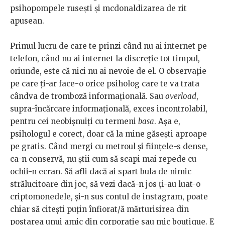
psihopompele rusești și mcdonaldizarea de rit
apusean.
Primul lucru de care te prinzi când nu ai internet pe
telefon, când nu ai internet la discreție tot timpul,
oriunde, este că nici nu ai nevoie de el. O observație
pe care ți-ar face-o orice psiholog care te va trata
cândva de tromboză informațională. Sau
overload
,
supra-încărcare informațională, exces incontrolabil,
pentru cei neobișnuiți cu termeni
basa
. Așa e,
psihologul e corect, doar că la mine găsești aproape
pe gratis. Când mergi cu metroul și ființele-s dense,
ca-n conservă, nu știi cum să scapi mai repede cu
ochii-n ecran. Să afli dacă ai spart bula de nimic
strălucitoare din joc, să vezi dacă-n jos ți-au luat-o
criptomonedele, și-n sus contul de instagram, poate
chiar să citești puțin înfiorat/ă mărturisirea din
postarea unui amic din corporație sau mic boutique. E