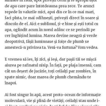
aliniate în radă, apoi privești cerul și te apropii ușor
de apa care pare întotdeauna prea rece. Te arunci
repede în valurile mici, apoi din ce în ce mai mari,
faci pluta, te mai odihnești, privești direct în soare și
dincolo de el. Aici e sublimul, ți-e bine și ești totul cu
apa, oglindit acum în norul adânc ce se perindă pe
cer înghițind lumina. Marea devine neagră și verde
deopotrivă, fâșii luminoase și foițe de plumb se
amestecă-n privirea ta. Veni-va furtuna? Vom vedea.
E vremea să ies, îți zici, și ieși, dar pașii tăi se mișcă
aiurea pe rafinatul nisip. În față, pe plaja imensă, cam
cât un deșert de jucărie, toți ceilalți par zombies, în
spate nimic, doar marea de plumb chemându-te
înapoi.
Ai fost singur în apă, acest proto-ocean de informație
moleculară, vie și plină de vietăți; ceilalți stau unde i-