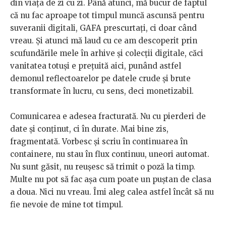
din viața de zi cu zi. Până atunci, mă bucur de faptul
că nu fac aproape tot timpul muncă ascunsă pentru
suveranii digitali, GAFA prescurtați, ci doar când
vreau. Și atunci mă laud cu ce am descoperit prin
scufundările mele în arhive și colecții digitale, căci
vanitatea totuși e prețuită aici, punând astfel
demonul reflectoarelor pe datele crude și brute
transformate în lucru, cu sens, deci monetizabil.
Comunicarea e adesea fracturată. Nu cu pierderi de
date și conținut, ci în durate. Mai bine zis,
fragmentată. Vorbesc și scriu în continuarea în
containere, nu stau în flux continuu, uneori automat.
Nu sunt găsit, nu reușesc să trimit o poză la timp.
Multe nu pot să fac așa cum poate un puștan de clasa
a doua. Nici nu vreau. Îmi aleg calea astfel încât să nu
fie nevoie de mine tot timpul.