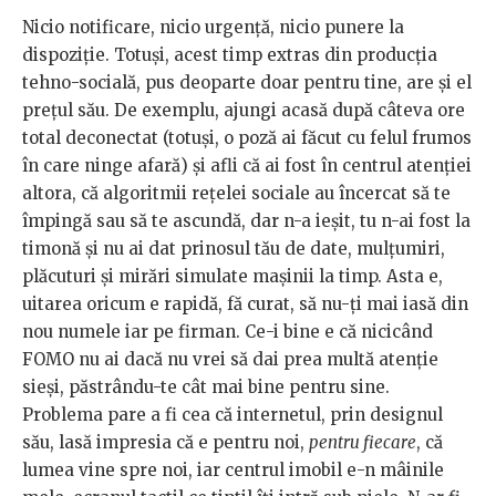
Nicio notificare, nicio urgență, nicio punere la
dispoziție. Totuși, acest timp extras din producția
tehno-socială, pus deoparte doar pentru tine, are și el
prețul său. De exemplu, ajungi acasă după câteva ore
total deconectat (totuși, o poză ai făcut cu felul frumos
în care ninge afară) și afli că ai fost în centrul atenției
altora, că algoritmii rețelei sociale au încercat să te
împingă sau să te ascundă, dar n-a ieșit, tu n-ai fost la
timonă și nu ai dat prinosul tău de date, mulțumiri,
plăcuturi și mirări simulate mașinii la timp. Asta e,
uitarea oricum e rapidă, fă curat, să nu-ți mai iasă din
nou numele iar pe firman. Ce-i bine e că nicicând
FOMO nu ai dacă nu vrei să dai prea multă atenție
sieși, păstrându-te cât mai bine pentru sine.
Problema pare a fi cea că internetul, prin designul
său, lasă impresia că e pentru noi,
pentru fiecare
, că
lumea vine spre noi, iar centrul imobil e-n mâinile