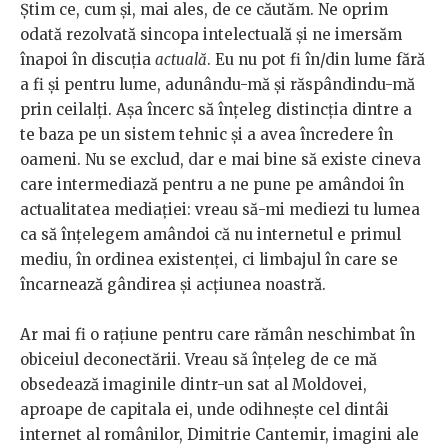
Știm ce, cum și, mai ales, de ce căutăm. Ne oprim
odată rezolvată sincopa intelectuală și ne imersăm
înapoi în discuția
actuală
. Eu nu pot fi în/din lume fără
a fi și pentru lume, adunându-mă și răspândindu-mă
prin ceilalți. Așa încerc să înțeleg distincția dintre a
te baza pe un sistem tehnic și a avea încredere în
oameni. Nu se exclud, dar e mai bine să existe cineva
care intermediază pentru a ne pune pe amândoi în
actualitatea mediației: vreau să-mi mediezi tu lumea
ca să înțelegem amândoi că nu internetul e primul
mediu, în ordinea existenței, ci limbajul în care se
încarnează gândirea și acțiunea noastră.
Ar mai fi o rațiune pentru care rămân neschimbat în
obiceiul deconectării. Vreau să înțeleg de ce mă
obsedează imaginile dintr-un sat al Moldovei,
aproape de capitala ei, unde odihnește cel dintâi
internet al românilor, Dimitrie Cantemir, imagini ale