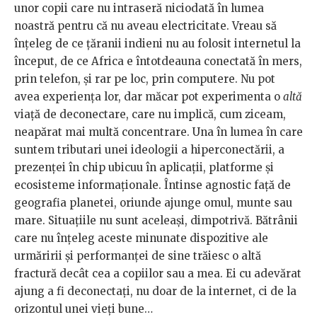
unor copii care nu intraseră niciodată în lumea
noastră pentru că nu aveau electricitate. Vreau să
înțeleg de ce țăranii indieni nu au folosit internetul la
început, de ce Africa e întotdeauna conectată în mers,
prin telefon, și rar pe loc, prin computere. Nu pot
avea experiența lor, dar măcar pot experimenta o
altă
viață de deconectare, care nu implică, cum ziceam,
neapărat mai multă concentrare. Una în lumea în care
suntem tributari unei ideologii a hiperconectării, a
prezenței în chip ubicuu în aplicații, platforme și
ecosisteme informaționale. Întinse agnostic față de
geografia planetei, oriunde ajunge omul, munte sau
mare. Situațiile nu sunt aceleași, dimpotrivă. Bătrânii
care nu înțeleg aceste minunate dispozitive ale
urmăririi și performanței de sine trăiesc o altă
fractură decât cea a copiilor sau a mea. Ei cu adevărat
ajung a fi deconectați, nu doar de la internet, ci de la
orizontul unei vieți bune…