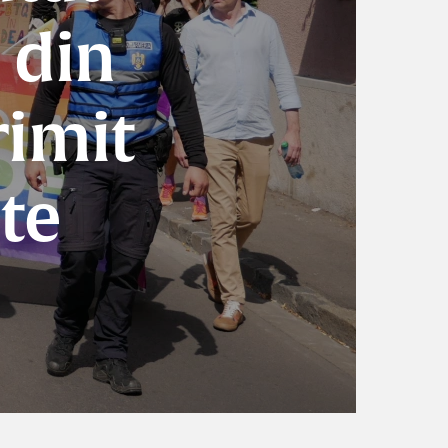
 din
rimit
te