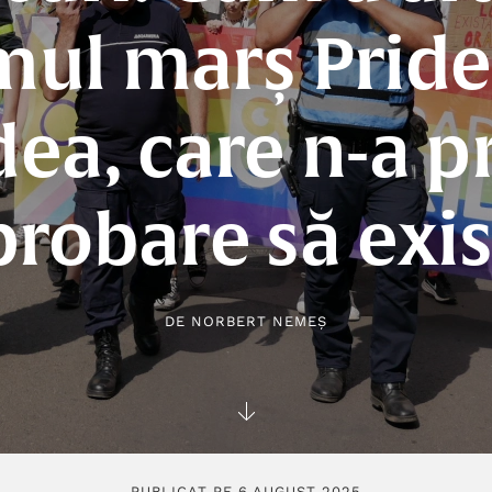
mul marș Pride
ea, care n-a p
probare să exis
DE
NORBERT NEMEȘ
PUBLICAT PE 6 AUGUST 2025