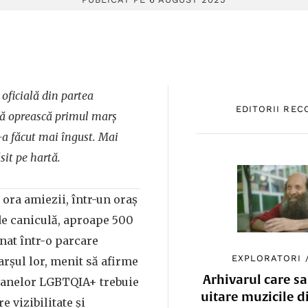
 oficială din partea
EDITORII RE
să oprească primul marș
l-a făcut mai îngust. Mai
sit pe hartă.
a ora amiezii, într-un oraș
de caniculă, aproape 500
nat într-o parcare
EXPLORATORI
arșul lor, menit să afirme
Arhivarul care sa
oanelor LGBTQIA+ trebuie
uitare muzicile d
e vizibilitate și