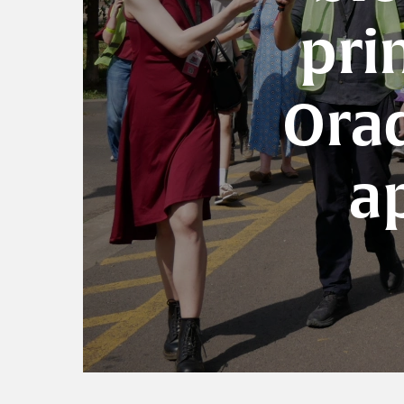
pri
Orad
a