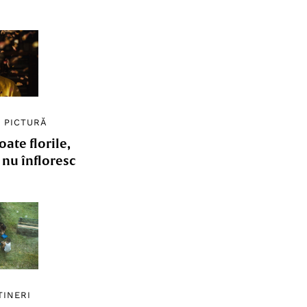
/
PICTURĂ
ate florile,
e nu înfloresc
TINERI