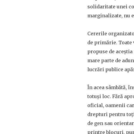
solidaritate unei c
marginalizate, nu e
Cererile organizat
de primărie. Toate 
propuse de aceștia
mare parte de adună
lucrări publice apă
În acea sâmbătă, în
totuși loc. Fără apr
oficial, oamenii car
drepturi pentru toți
de gen sau orientar
printre blocuri, pu