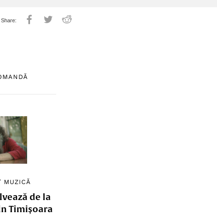
COMANDĂ
/
MUZICĂ
lvează de la
in Timișoara