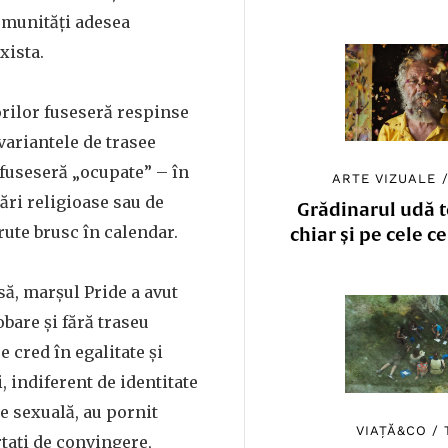
omunități adesea
xista.
orilor fuseseră respinse
variantele de trasee
 fuseseră „ocupate” – în
ARTE VIZUALE
ri religioase sau de
Grădinarul udă to
rute brusc în calendar.
chiar și pe cele c
să, marșul Pride a avut
obare și fără traseu
e cred în egalitate și
, indiferent de identitate
e sexuală, au pornit
VIAȚĂ&CO
/
rtați de convingere,