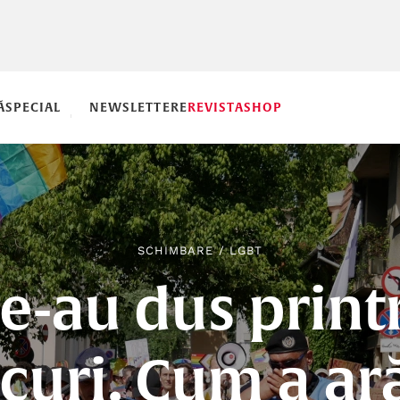
Ă
SPECIAL
NEWSLETTERE
REVISTA
SHOP
SCHIMBARE
/
LGBT
e-au dus print
curi. Cum a ar