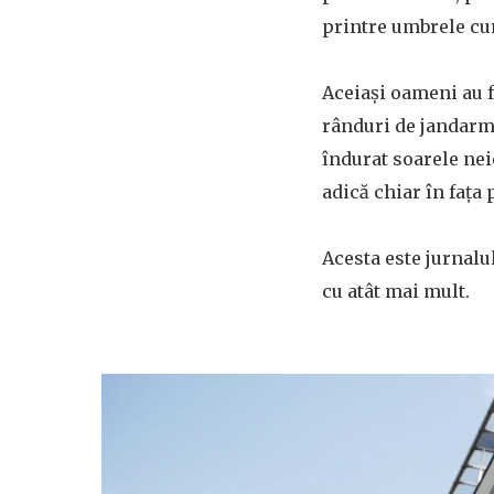
printre umbrele cur
Aceiași oameni au f
rânduri de jandarmi
îndurat soarele neie
adică chiar în fața
Acesta este jurnalul
cu atât mai mult.