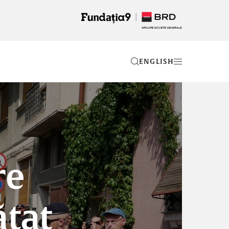
EN
re
ătat