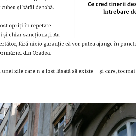
Ce cred tinerii de
cubeu și bătăi de tobă.
Întrebare d
ost opriți în repetate
 și chiar sancționați. Au
rtător, fără nicio garanție că vor putea ajunge în punctul
 primăriei din Oradea.
 unei zile care n-a fost lăsată să existe – și care, tocmai