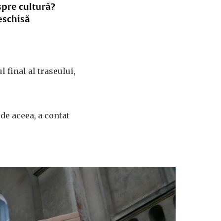
spre cultură?
eschisă
 final al traseului,
 de aceea, a contat